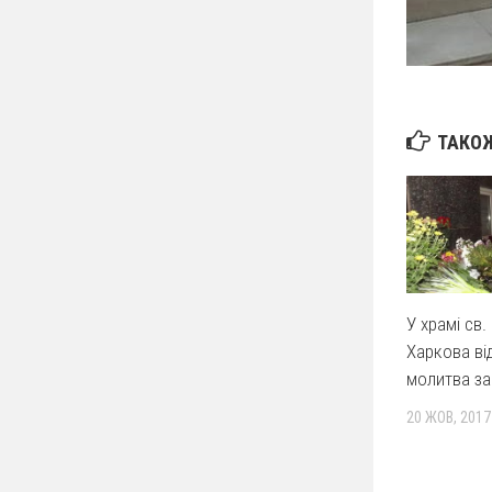
ТАКОЖ
У храмі св.
Харкова ві
молитва за
20 ЖОВ, 2017