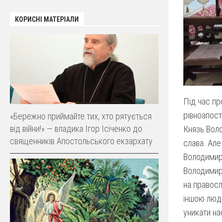
КОРИСНІ МАТЕРІАЛИ
Під час пр
рівноапост
«Бережно приймайте тих, хто рятується
від війни!» — владика Ігор Ісіченко до
Князь Воло
священників Апостольського екзархату
слава. Але
Володимира
Володимир 
на правосл
іншою люди
уникати на