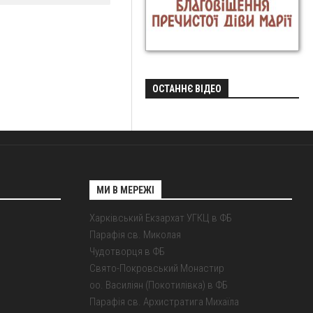
ОСТАННЄ ВІДЕО
МИ В МЕРЕЖІ
Харківський Екзархат УГКЦ в ФБ
Парафія св. Миколая
Чудотворця в ФБ
Свято-Покровський Монастир
оо. Василіян (Покотилівка) в ФБ
Парафія св. Архистратига Михаїла