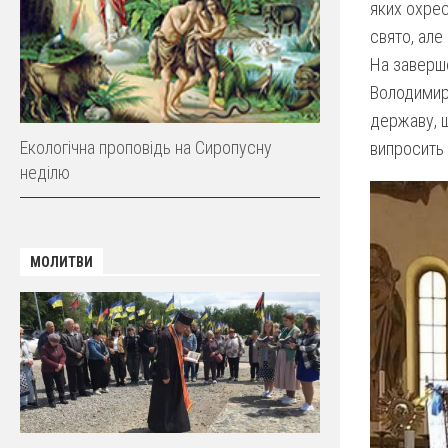
яких охрес
свято, але
На заверше
Володимира
державу, щ
Екологічна проповідь на Cиропусну
випросить 
неділю
МОЛИТВИ