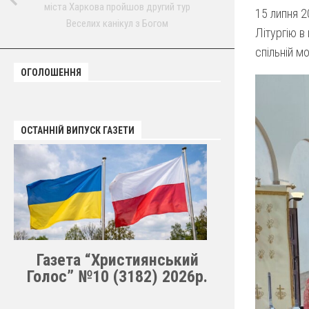
міста Харкова пройшов другий тур
15 липня 2
Веселих канікул з Богом
Літургію в
спільній м
ОГОЛОШЕННЯ
ОСТАННІЙ ВИПУСК ГАЗЕТИ
Газета “Християнський
Голос” №10 (3182) 2026р.