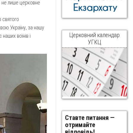
о не лише церковне
о святого
вою Україну, за нашу
Церковний календар
наших воїнів і
УГКЦ
Ставте питання —
отримайте
відповідь!