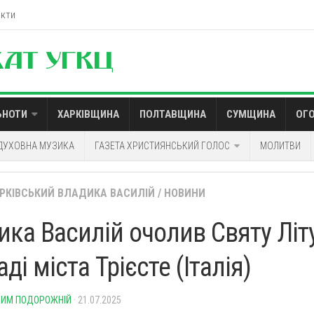
акти
ЬНОТИ
ХАРКІВЩИНА
ПОЛТАВЩИНА
СУМЩИНА
ОГ
ДУХОВНА МУЗИКА
ГАЗЕТА ХРИСТИЯНСЬКИЙ ГОЛОС
МОЛИТВИ
АРКІВСЬКИЙ ВЛАДИКА ВАСИЛІЙ
/
НОВИНИ
ика Василій очолив Святу Літ
ді міста Трієсте (Італія)
ИМ ПОДОРОЖНІЙ
· 21.07.2025