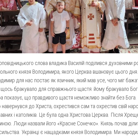
оповідницького слова владика Василій поділився духовними 
ольного князя Володимира, якого Церква вшановує цього дня
димир для нас постає як язичник, який мав усе, чого міг бажат
 щось бракувало для справжнього щастя: йому бракувало Бога
 показує, що правдивого щастя неможливо знайти без Бога. І
навернувся до Христа, охрестився сам та охрестив свій народ
авних і католиків. Це була одна Христова Церква. Після Хре
ною. Люди назвали його «Красне Сонечко». Князь почав діли
сильства. Українці є нащадками князя Володимира. Ми народил