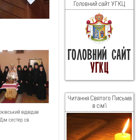
Головний сайт УГКЦ
Читання Святого Письма
в сім’ї
рківський відвідав
Дім сестер св.