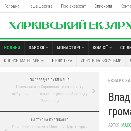
Головна
Наша Церква
Про екзархат
Єпископи
Конт
НОВИНИ
ПАРОХІЇ
МОНАСТИРІ
КОМІСІЇ
СПІЛ
КОРИСНІ МАТЕРІАЛИ
БІБЛІОТЕКА
ХРИСТИЯНСЬКІ ФІЛЬМИ
ПОПЕРЕДНЯ ПУБЛІКАЦІЯ
ЕКЗАРХ Х
Паломники із Харківського екзархату
Влад
побували на загальнонаціональній прощі у
Зарваниці
грома
НАСТУПНА ПУБЛІКАЦІЯ
АВТОР:
МАКС
При парафії святого Миколая Чудотворця