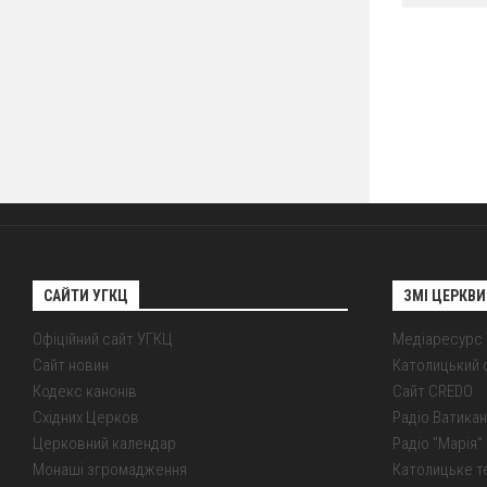
САЙТИ УГКЦ
ЗМІ ЦЕРКВИ
Офіційний сайт УГКЦ
Медіаресурс
Сайт новин
Католицький 
Кодекс канонів
Сайт CREDO
Східних Церков
Радіо Ватикан
Церковний календар
Радіо "Марія" 
Монаші згромадження
Католицьке т