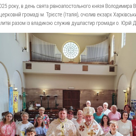
025 року, в день свята рівноапостольного князя Володимира В
 церковній громаді м. Трієсте (Італія), очолив екзарх Харківськ
олитві разом із владикою служив душпастир громади о. Юрій 