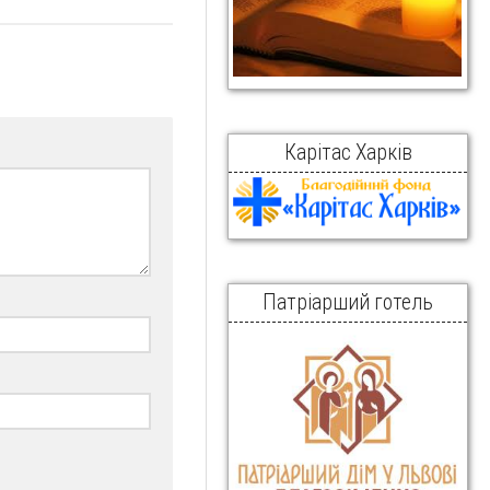
Карітас Харків
Патріарший готель