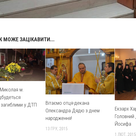
 МОЖЕ ЗАЦІКАВИТИ...
 Миколая м.
дбудеться
Вітаємо отця-декана
 загиблими у ДТП
Екзарх Ха
Олександра Дядю з днем
Головний 
народження!
Йосифа
13 ГРУ, 2015
1 ЛЮТ, 2015