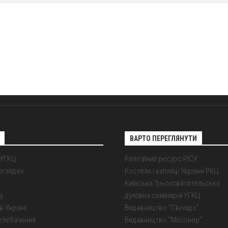
ВАРТО ПЕРЕГЛЯНУТИ
 УГКЦ
Релігійний ресурс РІСУ
оглядач
Костели і каплиці України РКЦ
Київська Трьохсвятительська
у
духовна семінарія УГКЦ
в Україні
Видавництво "Свічадо"
елебачення
Видавництво "Місіонер"