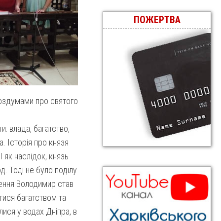
ПОЖЕРТВА
роздумами про святого
.
и: влада, багатство,
. Історія про князя
 як наслідок, князь
. Тоді не було поділу
щення Володимир став
тися багатством та
ися у водах Дніпра, в