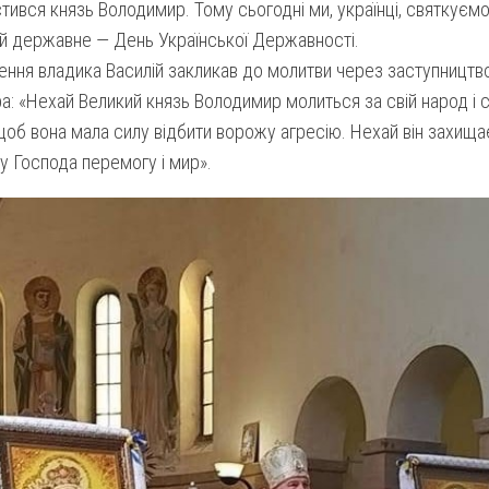
тився князь Володимир. Тому сьогодні ми, українці, святкуєм
 й державне — День Української Державності.
ння владика Василій закликав до молитви через заступництв
: «Нехай Великий князь Володимир молиться за свій народ і с
об вона мала силу відбити ворожу агресію. Нехай він захищає 
у Господа перемогу і мир».