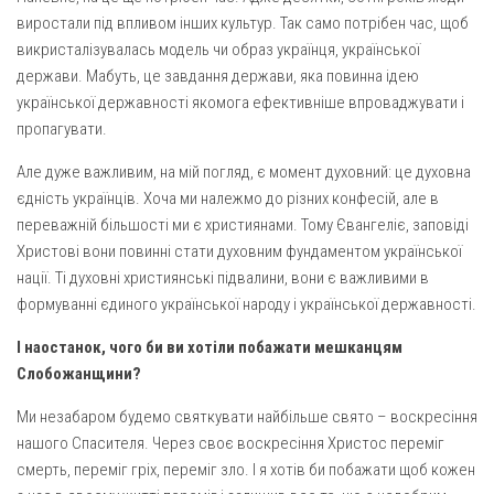
виростали під впливом інших культур. Так само потрібен час, щоб
викристалізувалась модель чи образ українця, української
держави. Мабуть, це завдання держави, яка повинна ідею
української державності якомога ефективніше впроваджувати і
пропагувати.
Але дуже важливим, на мій погляд, є момент духовний: це духовна
єдність українців. Хоча ми належмо до різних конфесій, але в
переважній більшості ми є християнами. Тому Євангеліє, заповіді
Христові вони повинні стати духовним фундаментом української
нації. Ті духовні християнські підвалини, вони є важливими в
формуванні єдиного української народу і української державності.
І наостанок, чого би ви хотіли побажати мешканцям
Слобожанщини?
Ми незабаром будемо святкувати найбільше свято – воскресіння
нашого Спасителя. Через своє воскресіння Христос переміг
смерть, переміг гріх, переміг зло. І я хотів би побажати щоб кожен