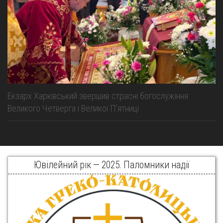
Екзарх Харківський звершив страсні богослужіння
Великого Четверга і Великої Пʼятниці
Ювілейний рік — 2025. Паломники надії