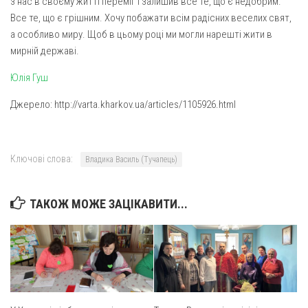
з нас в своєму житті переміг і залишив все те, що є недобрим.
Все те, що є грішним. Хочу побажати всім радісних веселих свят,
а особливо миру. Щоб в цьому році ми могли нарешті жити в
мирній державі.
Юлія Гуш
Джерело: http://varta.kharkov.ua/articles/1105926.html
Ключові слова:
Владика Василь (Тучапець)
ТАКОЖ МОЖЕ ЗАЦІКАВИТИ...