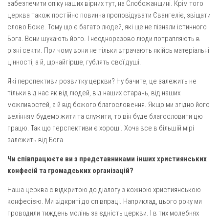
Вознесіння ГНІХ (с. Витівка)
забезпечити опіку наших вірних тут, на Слобожанщині. Крім того
церква також постійно повинна проповідувати Євангеліє, звіщати
Вознесіння Господнього (м. Кобеляки)
слово Боже. Тому що є багато людей, які ще не пізнали істинного
Пророка Іллі (смт. Білики)
Бога. Вони шукають його. І неодноразово люди потрапляють в
Різдва Пресвятої Богородиці (с. Вільховатка)
різні секти. При чому вони не тільки втрачають якійсь матеріальні
цінності, а й, щонайгірше, гублять свої душі.
Св. Апостола Андрія Первозванного (с. Засулля)
Які перспективи розвитку церкви? Ну бачите, це залежить не
Св. Миколая (с. Деменки)
тільки від нас як від людей, від наших старань, від наших
Успіння Пресвятої Богородиці (м. Кременчук)
можливостей, а й від божого благословення. Якщо ми згідно його
Успіння Пресвятої Богородиці (м. Лубни)
велінням будемо жити та служити, то він буде благословити цю
працю. Так що перспективи є хороші. Хоча все в більшій мірі
Парохії Сумської області
залежить від Бога.
Введення в храм Богородиці (м. Суми)
Чи співпрацюєте ви з представниками інших християнських
Матері Божої Неустанної Помочі (м. Охтирка)
конфесій та громадських організацій?
Монастирі
Наша церква є відкритою до діалогу з кожною християнською
Свято-Покровський монастир оо Василіян
конфесією. Ми відкриті до співпраці. Наприклад, цього року ми
проводили тиждень молінь за єдність церкви. І в тих молебнях
Свято-Івано-Павлівський монастир сестер Згромадження