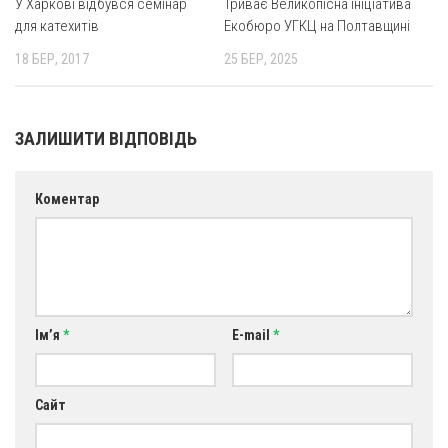
У Харкові відбувся семінар
Триває Великопісна ініціатива
для катехитів
Екобюро УГКЦ на Полтавщині
18 БЕР, 2017
25 БЕР, 2025
ЗАЛИШИТИ ВІДПОВІДЬ
Коментар
Ім’я
*
E-mail
*
Сайт