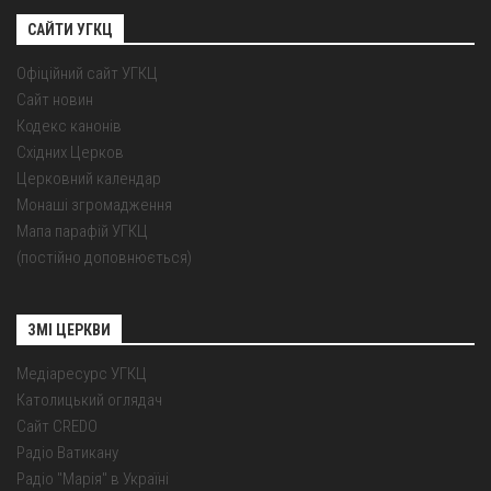
САЙТИ УГКЦ
Офіційний сайт УГКЦ
Сайт новин
Кодекс канонів
Східних Церков
Церковний календар
Монаші згромадження
Мапа парафій УГКЦ
(постійно доповнюється)
ЗМІ ЦЕРКВИ
Медіаресурс УГКЦ
Католицький оглядач
Сайт CREDO
Радіо Ватикану
Радіо "Марія" в Україні