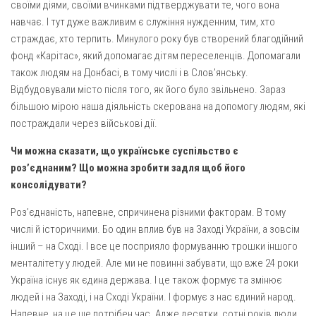
своїми діями, своїми вчинками підтверджувати те, чого вона
навчає. І тут дуже важливим є служіння нужденним, тим, хто
страждає, хто терпить. Минулого року був створений благодійний
фонд «Карітас», який допомагає дітям переселенців. Допомагали
також людям на Донбасі, в тому числі і в Слов’янську.
Відбудовували місто після того, як його було звільнено. Зараз
більшою мірою наша діяльність скерована на допомогу людям, які
постраждали через військові дії.
Чи можна сказати, що українське суспільство є
роз’єднаним? Що можна зробити задля щоб його
консолідувати?
Роз’єднаність, напевне, спричинена різними факторам. В тому
числі й історичними. Бо один вплив був на Заході України, а зовсім
інший – на Сході. І все це посприяло формуванню трошки іншого
менталітету у людей. Але ми не повинні забувати, що вже 24 роки
Україна існує як єдина держава. І це також формує та змінює
людей і на Заході, і на Сході України. І формує з нас єдиний народ.
Напевне, на це ще потрібен час. Адже десятки, сотні років люди