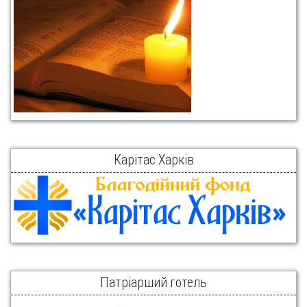
Карітас Харків
Патріарший готель