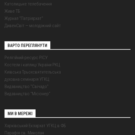
Католицьке телебачення
Живе ТБ
Журнал "Патріярхат"
ДивенСвіт — молодіжний сайт
ВАРТО ПЕРЕГЛЯНУТИ
Релігійний ресурс РІСУ
Костели і каплиці України РКЦ
Київська Трьохсвятительська
духовна семінарія УГКЦ
Видавництво "Свічадо"
Видавництво "Місіонер"
МИ В МЕРЕЖІ
Харківський Екзархат УГКЦ в ФБ
Парафія св. Миколая