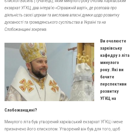
Єпископ Василь (Тучапець), який минулого року очолив Харківський
Газета Християнський голос
Архистратига Михаїла (м. Люботин)
екзархат УГКЦ, дав інтерв’ю «Справжній варті», де розповів про
Покрови Пресвятої Богородиці (с. Вільча)
Надруковані числа
діяльність своєї церкви та висловив власні думки щодо розвитку
духовності та громадянського суспільства в Україні та на
Преображенська парафія (м. Лозова)
Молитви
Слобожанщині зокрема.
Парафія Благовіщення Пресвятої Богородиці (смт
Галерея
Золочів)
Ви очолюєте
Рух pro-life
харківську
Парафія Різдва Пресвятої Богородиці м. Берестин
кафедру з літа
(Красноград)
минулого
Парохії Полтавської області
року. Які ви
Пресвятої Трійці (м. Полтава)
бачите
перспективи
Всіх Святих українського народу (м. Полтава)
розвитку
Свято-Юріївська парафія (м. Полтава)
УГКЦ на
Архистратига Михаїла (с. Пригарівка)
Слобожанщині?
Благовіщення Пресвятої Богородиці (с. Шевченки)
Минулого літа був утворений харківський екзархат УГКЦ і мене
Введення у храм Пресвятої Богородиці (с. Дашківка)
призначено його єпископом. Утворений він був для того, щоб