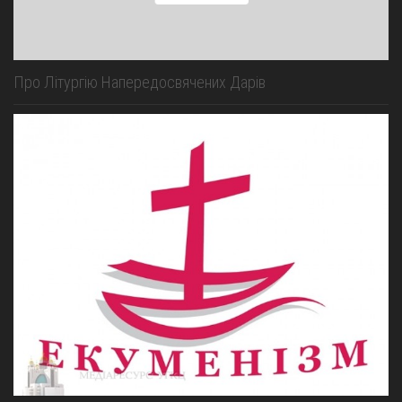
Про Літургію Напередосвячених Дарів