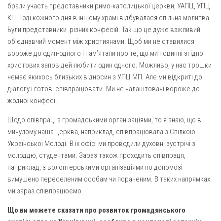
Св. Йосифа ОПДМ
брали участь представники римо-католицької церкви, УАПЦ, УПЦ
КП. Тоді кожного дня в іншому храмі відбувалася спільна молитва.
Монастир сестер милосердя Св. Вінкентія. Дім Милосердя
Були представники різних конфесій. Так що це дуже важливий
Монастир Успення Пресвятої Богородиці Сестер Чину
об’єднавчий момент між християнами. Щоб ми не ставилися
Святого Василія Великого
вороже до один-одного і пам’ятали про те, що ми повинні згідно
Комісії
христових заповідей любити один одного. Можливо, у нас трошки
немає якихось близьких відносин з УПЦ МП. Але ми відкриті до
Катехитична комісія
діалогу і готові співпрацювати. Ми не налаштовані вороже до
Комісія у справах молоді
жодної конфесії.
Комісія у справах родини
Щодо співпраці з громадськими організаціями, то я знаю, що в
Комісія з питань душпастирства охорони здоров’я
минулому наша церква, наприклад, співпрацювала з Спілкою
Української Молоді. В їх офісі ми проводили духовні зустрічі з
Спільноти
молоддю, студентами. Зараз також проходить співпраця,
Квіти Слобожанщини
наприклад, з волонтерськими організаціями по допомозі
вимушено переселеним особам чи пораненим. В таких напрямках
Харківщина
ми зараз співпрацюємо.
Полтавщина
Що ви можете сказати про розвиток громадянського
Сумщина