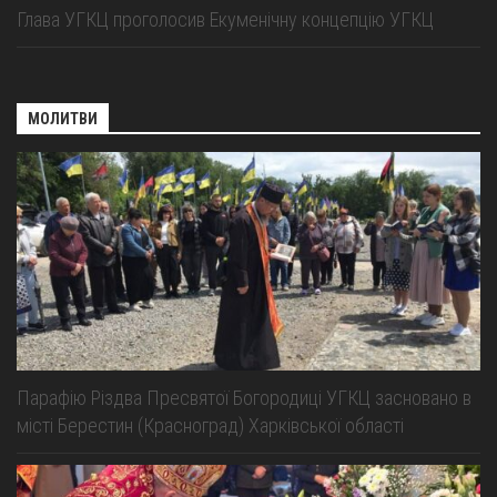
Глава УГКЦ проголосив Екуменічну концепцію УГКЦ
МОЛИТВИ
Парафію Різдва Пресвятої Богородиці УГКЦ засновано в
місті Берестин (Красноград) Харківської області