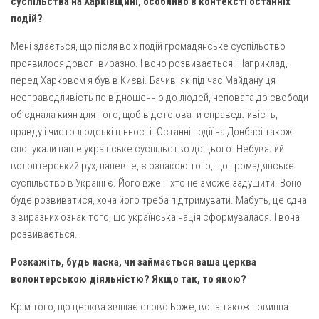
суспільства на Харківщині, особливо в контексті останніх
подій?
Оголошення
Мені здається, що після всіх подій громадянське суспільство
Трансляції
проявилося доволі виразно. І воно розвивається. Наприклад,
перед Харковом я був в Києві. Бачив, як під час Майдану ця
несправедливість по відношенню до людей, неповага до свободи
об’єднала киян для того, щоб відстоювати справедливість,
правду і чисто людські цінності. Останні події на Донбасі також
спонукали наше українське суспільство до цього. Небувалий
волонтерський рух, напевне, є ознакою того, що громадянське
суспільство в Україні є. Його вже ніхто не зможе задушити. Воно
буде розвиватися, хоча його треба підтримувати. Мабуть, це одна
з виразних ознак того, що українська нація сформувалася. І вона
розвивається.
Розкажіть, будь ласка, чи займається ваша церква
волонтерською діяльністю? Якщо так, то якою?
Крім того, що церква звіщає слово Боже, вона також повинна