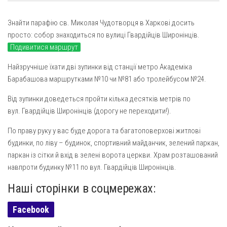
Газета Християнський голос
Архистратига Михаїла (м. Люботин)
Знайти парафію св. Миколая Чудотворця в Харкові досить
Покрови Пресвятої Богородиці (с. Вільча)
Надруковані числа
просто: собор знаходиться по вулиці Гвардійців Широнінців.
Преображенська парафія (м. Лозова)
Молитви
Подивитися маршрут
Парафія Благовіщення Пресвятої Богородиці (смт
Галерея
Найзручніше їхати дві зупинки від станції метро Академіка
Золочів)
Барабашова маршрутками №10 чи №81 або тролейбусом №24.
Рух pro-life
Парафія Різдва Пресвятої Богородиці м. Берестин
(Красноград)
Від зупинки доведеться пройти кілька десятків метрів по
вул. Гвардійців Широнінців (дорогу не переходити!).
Парохії Полтавської області
Пресвятої Трійці (м. Полтава)
По праву руку у вас буде дорога та багатоповерхові житлові
будинки, по ліву – будинок, спортивний майданчик, зелений паркан,
Всіх Святих українського народу (м. Полтава)
паркан із сітки й вхід в зелені ворота церкви. Храм розташований
Свято-Юріївська парафія (м. Полтава)
навпроти будинку №11 по вул. Гвардійців Широнінців.
Архистратига Михаїла (с. Пригарівка)
Наші сторінки в соцмережах:
Благовіщення Пресвятої Богородиці (с. Шевченки)
Facebook
Введення у храм Пресвятої Богородиці (с. Дашківка)