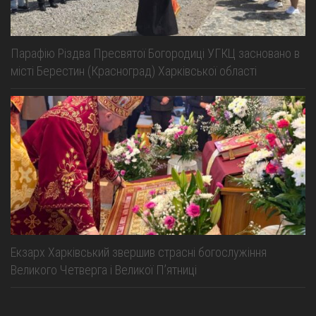
Парафію Різдва Пресвятої Богородиці УГКЦ засновано в
місті Берестин (Красноград) Харківської області
Екзарх Харківський звершив страсні богослужіння
Великого Четверга і Великої Пʼятниці