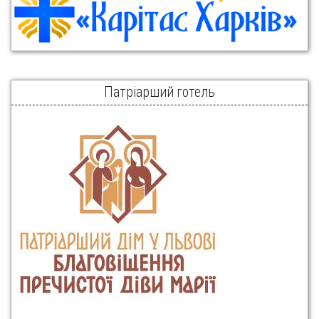
Патріарший готель