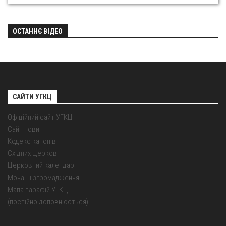
ОСТАННЄ ВІДЕО
САЙТИ УГКЦ
Офіційний сайт УГКЦ
Сайт новин
Кодекс канонів
Східних Церков
Церковний календар
Монаші згромадження
Мапа парафій УГКЦ
(постійно доповнюється)