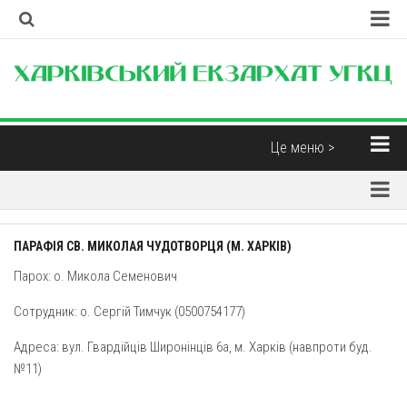
Головна
Наша Церква
Про екзархат
Це меню >
Єпископи
Новини
Контакти
Парохії
Корисні матеріали
ПАРАФІЯ СВ. МИКОЛАЯ ЧУДОТВОРЦЯ (М. ХАРКІВ)
Парохії Харківської області
Інтерв’ю
Парох: о. Микола Семенович
Парафія св. Миколая Чудотворця (м. Харків)
Думка
Сотрудник: о. Сергій Тимчук (0500754177)
Свято-Дмитрівська парафія (м. Харків)
Бібліотека
Пресвятої Трійці (м. Харків)
Адреса: вул. Гвардійців Широнінців 6а, м. Харків (навпроти буд.
Християнські фільми
№11)
Свято-Покровський монастир отців Василіян (смт.
Духовна музика
Покотилівка)