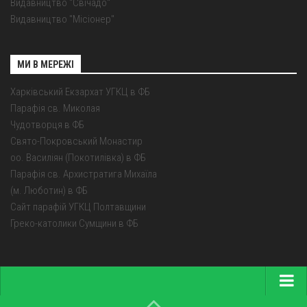
Видавництво "Свічадо"
Видавництво "Місіонер"
МИ В МЕРЕЖІ
Харківський Екзархат УГКЦ в ФБ
Парафія св. Миколая
Чудотворця в ФБ
Свято-Покровський Монастир
оо. Василіян (Покотилівка) в ФБ
Парафія св. Архистратига Михаїла
(м. Люботин) в ФБ
Сайт парафій УГКЦ Полтавщини
Греко-католики Сумщини в ФБ