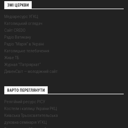
ЗМІ ЦЕРКВИ
Медіаресурс УГКЦ
Католицький оглядач
Сайт CREDO
Радіо Ватикану
Радіо "Марія" в Україні
Католицьке телебачення
Живе ТБ
Журнал "Патріярхат"
ДивенСвіт — молодіжний сайт
ВАРТО ПЕРЕГЛЯНУТИ
Релігійний ресурс РІСУ
Костели і каплиці України РКЦ
Київська Трьохсвятительська
духовна семінарія УГКЦ