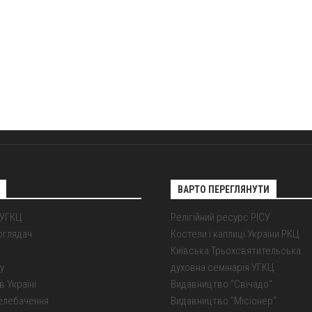
ВАРТО ПЕРЕГЛЯНУТИ
 УГКЦ
Релігійний ресурс РІСУ
оглядач
Костели і каплиці України РКЦ
Київська Трьохсвятительська
у
духовна семінарія УГКЦ
в Україні
Видавництво "Свічадо"
елебачення
Видавництво "Місіонер"