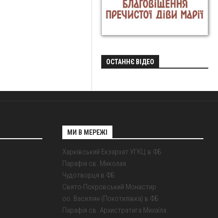
ОСТАННЄ ВІДЕО
МИ В МЕРЕЖІ
Харківський Екзархат УГКЦ в ФБ
Парафія св. Миколая
Чудотворця в ФБ
Свято-Покровський Монастир
оо. Василіян (Покотилівка) в ФБ
Парафія св. Архистратига Михаїла