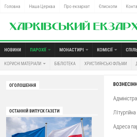
Головна
Наша Церква
Про екзархат
Єпископи
Конт
НОВИНИ
ПАРОХІЇ
МОНАСТИРІ
КОМІСІЇ
СПІЛ
КОРИСНІ МАТЕРІАЛИ
БІБЛІОТЕКА
ХРИСТИЯНСЬКІ ФІЛЬМИ
ВОЗНЕСІННЯ
ОГОЛОШЕННЯ
Адміністра
ОСТАННІЙ ВИПУСК ГАЗЕТИ
ЛІтургійна
Адреса пар