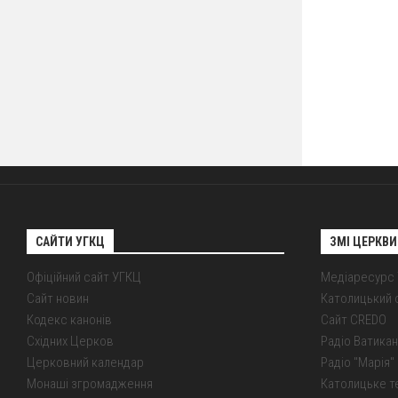
САЙТИ УГКЦ
ЗМІ ЦЕРКВИ
Офіційний сайт УГКЦ
Медіаресурс
Сайт новин
Католицький 
Кодекс канонів
Сайт CREDO
Східних Церков
Радіо Ватикан
Церковний календар
Радіо "Марія" 
Монаші згромадження
Католицьке т