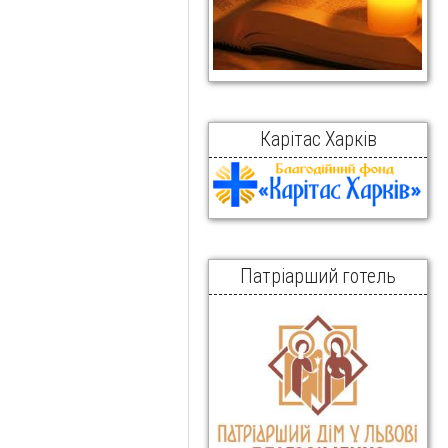
Карітас Харків
Патріарший готель