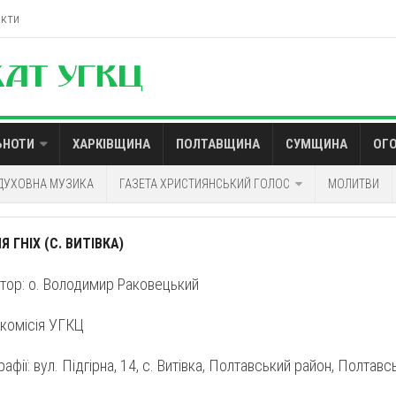
акти
ЬНОТИ
ХАРКІВЩИНА
ПОЛТАВЩИНА
СУМЩИНА
ОГ
ДУХОВНА МУЗИКА
ГАЗЕТА ХРИСТИЯНСЬКИЙ ГОЛОС
МОЛИТВИ
 ГНІХ (С. ВИТІВКА)
тор: о. Володимир Раковецький
 комісія УГКЦ
афії: вул. Підгірна, 14, с. Витівка, Полтавський район, Полтав