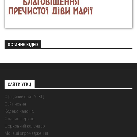
ОСТАННЄ ВІДЕО
САЙТИ УГКЦ
Офіційний сайт УГКЦ
Сайт новин
Кодекс канонів
Східних Церков
Церковний календар
Монаші згромадження