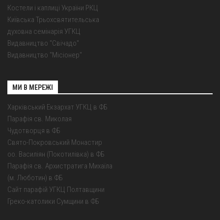
Костели і каплиці України РКЦ
Київська Трьохсвятительська
духовна семінарія УГКЦ
Видавництво "Свічадо"
Видавництво "Місіонер"
МИ В МЕРЕЖІ
Харківський Екзархат УГКЦ в ФБ
Парафія св. Миколая
Чудотворця в ФБ
Свято-Покровський Монастир
оо. Василіян (Покотилівка) в ФБ
Парафія св. Архистратига Михаїла
(м. Люботин) в ФБ
Сайт парафій УГКЦ Полтавщини
Греко-католики Сумщини в ФБ