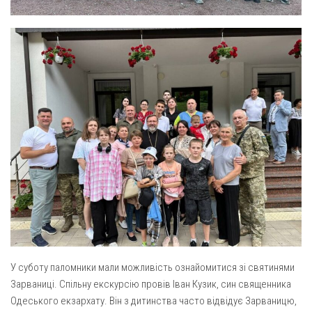
У суботу паломники мали можливість ознайомитися зі святинями
Зарваниці. Спільну екскурсію провів Іван Кузик, син священника
Одеського екзархату. Він з дитинства часто відвідує Зарваницю,