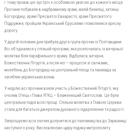
і
тому провів цю зустріч з особливою увагою до кожного місця.
Прочани побували в надбрамному храмі, малій базиліці, хатинці
Богородиці, храмі Пресвятої Євхаристії, храмі Пресвятого
Подружжя, пройшли Український Єрусалим і помолилися хресну
дорогу.
У другій половині дня прибула друга група прочан із Полтавщини.
Всі об’єдналися у спільній програмі, яка розпочалась із вечірньої
молитви біля парафіяльного храму. Відбулася, вечірня,
Божественна Літургія, а після неї — процесія зі свічками,
молебень до Богородиці на центральній площі та панахида за
загиблих українських воїнів.
У неділю всі прочани взяли участь у Божественній Літургії, яку
очолив Отець і Глава УГКЦ — Блаженніший Святослав. Це була
центральна подія всієї прощі. Спільна молитва з Главою Церкви
стала для багатьох джерелом духовного підкріплення та радості.
Запрошуємо всіх охочих долучитися до паломництва до Зарваниці
наступного року. Висловлюємо щиру подяку митрополиту