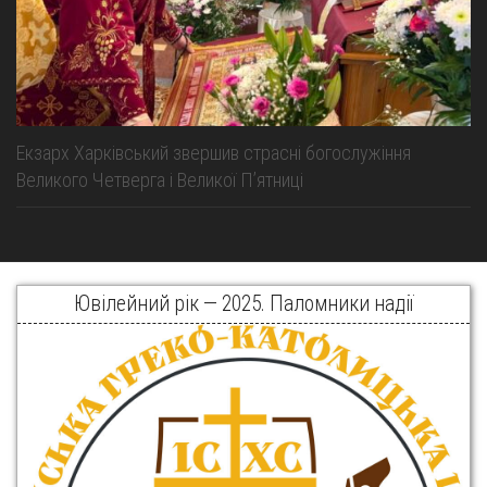
Екзарх Харківський звершив страсні богослужіння
Великого Четверга і Великої Пʼятниці
Ювілейний рік — 2025. Паломники надії