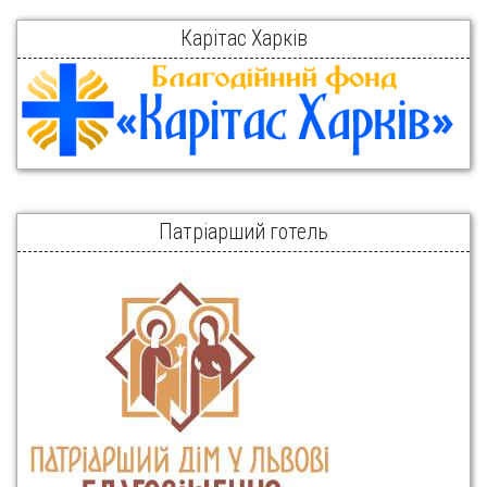
Карітас Харків
Патріарший готель