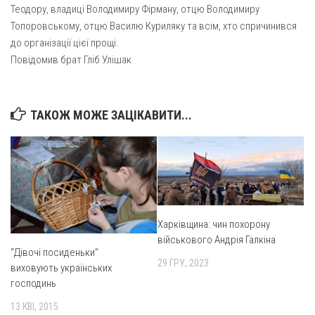
Теодору, владиці Володимиру Фірману, отцю Володимиру
Топоровському, отцю Василю Куриляку та всім, хто спричинився
до організації цієї прощі.
Повідомив брат Гліб Улішак
ТАКОЖ МОЖЕ ЗАЦІКАВИТИ...
Харківщина: чин похорону
військового Андрія Галкіна
“Дівочі посиденьки”
29 ГРУ, 2023
виховують українських
господинь
13 КВІ, 2015