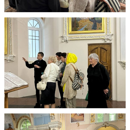
Вознесіння ГНІХ (с. Витівка)
Вознесіння Господнього (м. Кобеляки)
Пророка Іллі (смт. Білики)
Різдва Пресвятої Богородиці (с. Вільховатка)
Св. Апостола Андрія Первозванного (с. Засулля)
Св. Миколая (с. Деменки)
Успіння Пресвятої Богородиці (м. Кременчук)
Успіння Пресвятої Богородиці (м. Лубни)
Парохії Сумської області
Введення в храм Богородиці (м. Суми)
Матері Божої Неустанної Помочі (м. Охтирка)
Монастирі
Свято-Покровський монастир оо Василіян
Свято-Івано-Павлівський монастир сестер Згромадження