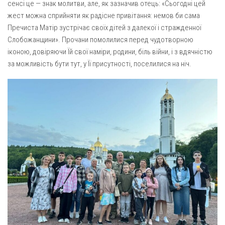
сенсі це — знак молитви, але, як зазначив отець: «Сьогодні цей
жест можна сприйняти як радісне привітання: немов би сама
Оголошення
Пречиста Матір зустрічає своїх дітей з далекої і стражденної
Трансляції
Слобожанщини». Прочани помолилися перед чудотворною
іконою, довіряючи Їй свої наміри, родини, біль війни, і з вдячністю
за можливість бути тут, у Її присутності, поселилися на ніч.