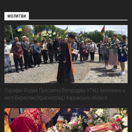
МОЛИТВИ
Парафію Різдва Пресвятої Богородиці УГКЦ засновано в
місті Берестин (Красноград) Харківської області