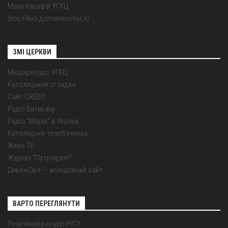
Мапа парафій УГКЦ
(постійно доповнюється)
ЗМІ ЦЕРКВИ
Медіаресурс УГКЦ
Католицький оглядач
Сайт CREDO
Радіо Ватикану
Радіо "Марія" в Україні
Католицьке телебачення
Живе ТБ
Журнал "Патріярхат"
ДивенСвіт — молодіжний сайт
ВАРТО ПЕРЕГЛЯНУТИ
Релігійний ресурс РІСУ