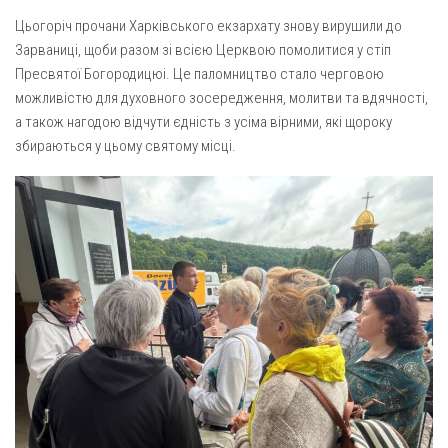
Газета Християнський голос
Архистратига Михаїла (м. Люботин)
Цьогоріч прочани Харківського екзархату знову вирушили до
Покрови Пресвятої Богородиці (с. Вільча)
Надруковані числа
Зарваниці, щоби разом зі всією Церквою помолитися у стіп
Пресвятої Богородицюі. Це паломництво стало черговою
Преображенська парафія (м. Лозова)
Молитви
можливістю для духовного зосередження, молитви та вдячності,
Парафія Благовіщення Пресвятої Богородиці (смт
Галерея
а також нагодою відчути єдність з усіма вірними, які щороку
Золочів)
збираються у цьому святому місці.
Рух pro-life
Парафія Різдва Пресвятої Богородиці м. Берестин
(Красноград)
Парохії Полтавської області
Пресвятої Трійці (м. Полтава)
Всіх Святих українського народу (м. Полтава)
Свято-Юріївська парафія (м. Полтава)
Архистратига Михаїла (с. Пригарівка)
Благовіщення Пресвятої Богородиці (с. Шевченки)
Введення у храм Пресвятої Богородиці (с. Дашківка)