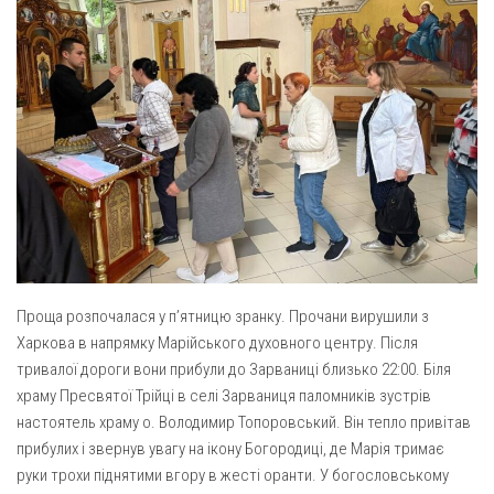
Св. Йосифа ОПДМ
Монастир сестер милосердя Св. Вінкентія. Дім Милосердя
Монастир Успення Пресвятої Богородиці Сестер Чину
Святого Василія Великого
Комісії
Катехитична комісія
Комісія у справах молоді
Комісія у справах родини
Комісія з питань душпастирства охорони здоров’я
Проща розпочалася у п’ятницю зранку. Прочани вирушили з
Спільноти
Харкова в напрямку Марійського духовного центру. Після
Квіти Слобожанщини
тривалої дороги вони прибули до Зарваниці близько 22:00. Біля
храму Пресвятої Трійці в селі Зарваниця паломників зустрів
Харківщина
настоятель храму о. Володимир Топоровський. Він тепло привітав
Полтавщина
прибулих і звернув увагу на ікону Богородиці, де Марія тримає
руки трохи піднятими вгору в жесті оранти. У богословському
Сумщина