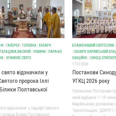
НЯ
/
ГАЛЕРЕЯ
/
ГОЛОВНА
/
ЕКЗАРХ
БЛАЖЕННІШИЙ СВЯТОСЛАВ
Й ВЛАДИКА ВАСИЛІЙ
/
НОВИНИ
/
ПАРАФІЇ
/
ЕКЗАРХ ХАРКІВСЬКИЙ ВЛА
НА
/
ХРАМОВЕ СВЯТО
ОФІЦІЙНО
/
СИНОД ЄПИСКОП
17.07.2026
 свято відзначили у
Постанови Синод
Святого пророка Іллі
УГКЦ 2026 року
Білики Полтавської
Публікуємо Постанови Си
який відбувся 1–10 липн
Марійському духовному 
ято відзначили у парафії Святого
Тернопільщині. ДЕКРЕТ 
і селища Білики Полтавської