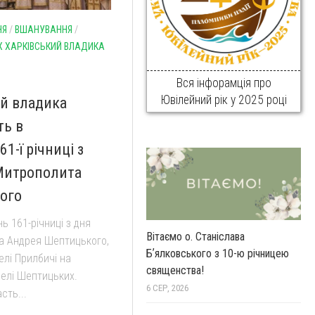
НЯ
/
ВШАНУВАННЯ
/
Х ХАРКІВСЬКИЙ ВЛАДИКА
Вся інфорамція про
Ювілейний рік у 2025 році
ий владика
ть в
1-ї річниці з
Митрополита
ого
нь 161-річниці з дня
Вітаємо о. Станіслава
а Андрея Шептицького,
Бʼялковського з 10-ю річницею
елі Прилбичі на
священства!
селі Шептицьких.
6 СЕР, 2026
сть...