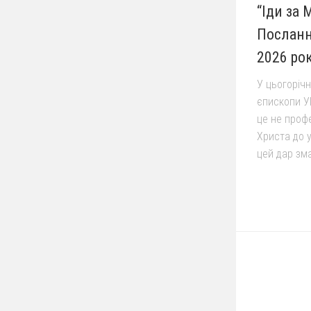
“Іди за 
Посланн
2026 ро
У цьогоріч
єпископи У
це не профе
Христа до у
цей дар змал