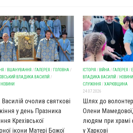
НЯ
/
ВШАНУВАННЯ
/
ГАЛЕРЕЯ
/
ГОЛОВНА
/
ІСТОРІЯ
/
ВІЙНА
/
ГАЛЕРЕЯ
/
КІВСЬКИЙ ВЛАДИКА ВАСИЛІЙ
/
ВЛАДИКА ВАСИЛІЙ
/
НОВИН
/
НОВИНИ
СЛУЖІННЯ
/
ХАРКІВЩИНА
24.07.2026
 Василій очолив святкові
Шлях до волонтерс
жіння у день Празника
Олени Мамедової,
ння Крехівської
людям при храмі 
рної ікони Матері Божої
у Харкові