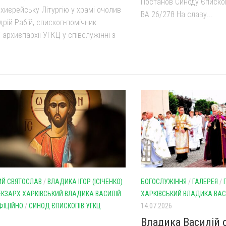
Постанов Синоду Єпископ
хиєрейську Літургію у храмі очолив
ВА 26/278 На славу...
рій Рабій, єпископ-помічник
ї архиєпархії УГКЦ у співслужінні з
Й СВЯТОСЛАВ
/
ВЛАДИКА ІГОР (ІСІЧЕНКО)
БОГОСЛУЖІННЯ
/
ГАЛЕРЕЯ
/
ЕКЗАРХ ХАРКІВСЬКИЙ ВЛАДИКА ВАСИЛІЙ
ХАРКІВСЬКИЙ ВЛАДИКА ВАС
ФІЦІЙНО
/
СИНОД ЄПИСКОПІВ УГКЦ
14.07.2026
Владика Василій 