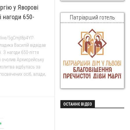
ргію у Яворові
і нагоди 650-
Патріарший готель
live/5gCmjt8p4YI?
адика Василій відвідав
. З нагоди 650-ліття
й очолив Архиєрейську
молитва відбулась за
посвячених осіб, влади,
ОСТАННЄ ВІДЕО
»