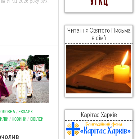
ів УГКЦ 2026 року Вих.
Читання Святого Письма
в сім’ї
ГОЛОВНА
/
ЕКЗАРХ
Карітас Харків
ИЛІЙ
/
НОВИНИ
/
ЮВІЛЕЙ
очолив