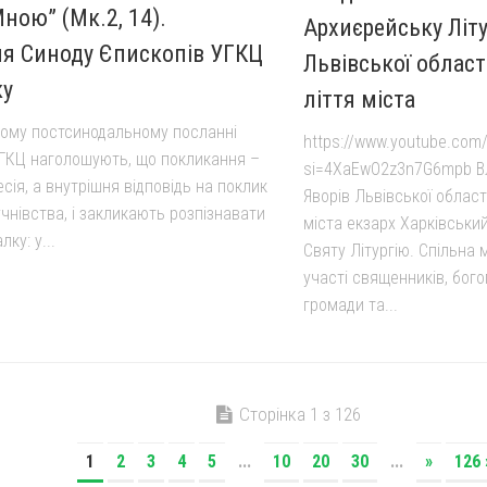
Мною” (Мк.2, 14).
Архиєрейську Літу
я Синоду Єпископів УГКЦ
Львівської област
ку
ліття міста
ному постсинодальному посланні
https://www.youtube.com/
ГКЦ наголошують, що покликання –
si=4XaEwO2z3n7G6mpb Вл
сія, а внутрішня відповідь на поклик
Яворів Львівської області
чнівства, і закликають розпізнавати
міста екзарх Харківськи
ку: у...
Святу Літургію. Спільна 
участі священників, бого
громади та...
Сторінка 1 з 126
1
2
3
4
5
...
10
20
30
...
»
126 