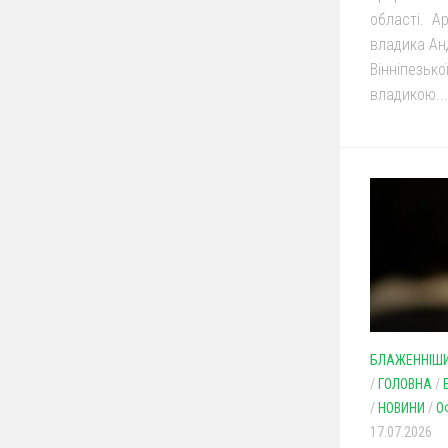
області. Ар
владика Анд
Вінніпезько
владикою...
БЛАЖЕННІШИ
/
ГОЛОВНА
/
/
НОВИНИ
/
О
17.07.2026