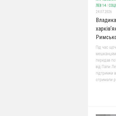
ЛЕВ 14
/
СОЦ
24.07.2026
Владика
харківʼ
Римсько
Під час що
мешканцям 
передав по
від Папи Ле
підтримки 
отримали ро