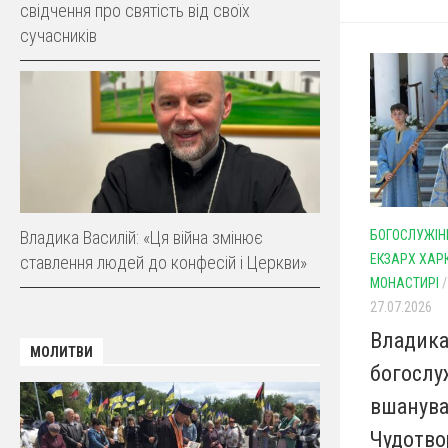
свідчення про святість від своїх
сучасників
Владика Василій: «Ця війна змінює
БОГОСЛУЖІН
ЕКЗАРХ ХАР
ставлення людей до конфесій і Церкви»
МОНАСТИРІ
27.07.2026
Владика
МОЛИТВИ
богослу
вшанува
Чудотво