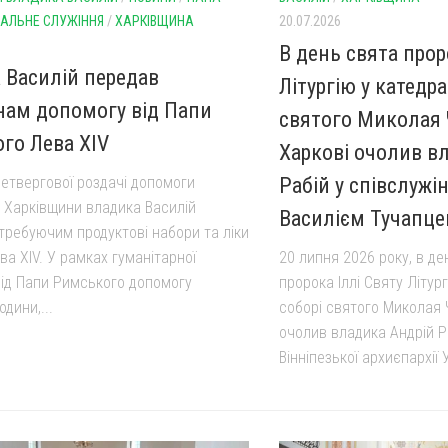
ІАЛЬНЕ СЛУЖІННЯ
/
ХАРКІВЩИНА
20.07.2026
В день свята прор
 Василій передав
Літургію у катедр
янам допомогу від Папи
святого Миколая 
го Лева ХIV
Харкові очолив в
четвергової роздачі допомоги
Рабій у співслужі
Харківщини владика Василій
Василієм Тучапц
требуючим продуктові набори та ліки
ва ХIV. У рамках гуманітарної
20 липня 2026 року, в д
від Папи Римського допомогу
пророка Іллі Святу Літур
дини,...
соборі святого Миколая 
очолив владика Андрій Р
Вінніпезької архиєпархії 