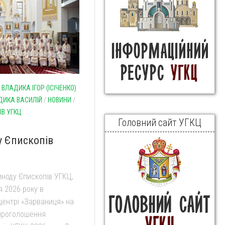
/
ВЛАДИКА ІГОР (ІСІЧЕНКО)
ДИКА ВАСИЛІЙ
/
НОВИНИ
/
ІВ УГКЦ
Головний сайт УГКЦ
у Єпископів
ноду Єпископів УГКЦ,
я 2026 року в
центрі «Зарваниця» на
проголошення