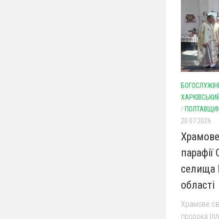
БОГОСЛУЖІН
ХАРКІВСЬКИ
/
ПОЛТАВЩИ
20.07.2026
Храмове
парафії 
селища 
області
Храмове св
пророка Ілл