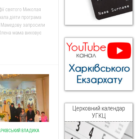
фії святого Миколая
чала діяти програма
у Мамедову запросили
і Олена мама виховує
Церковний календар
УГКЦ
АРКІВСЬКИЙ ВЛАДИКА