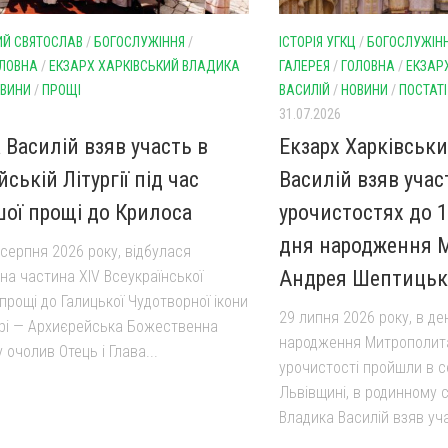
Й СВЯТОСЛАВ
/
БОГОСЛУЖІННЯ
/
ІСТОРІЯ УГКЦ
/
БОГОСЛУЖІН
ЛОВНА
/
ЕКЗАРХ ХАРКІВСЬКИЙ ВЛАДИКА
ГАЛЕРЕЯ
/
ГОЛОВНА
/
ЕКЗАР
ВИНИ
/
ПРОЩІ
ВАСИЛІЙ
/
НОВИНИ
/
ПОСТАТІ
31.07.2026
 Василій взяв участь в
Екзарх Харківськ
ській Літургії під час
Василій взяв учас
шої прощі до Крилоса
урочистостях до 16
дня народження 
 серпня 2026 року, відбулася
Андрея Шептицьк
на частина XIV Всеукраїнської
прощі до Галицької Чудотворної ікони
29 липня 2026 року, в де
рі — Архиєрейська Божественна
народження Митрополит
у очолив Отець і Глава...
урочистості пройшли в с
Львівщині, в родинному 
Владика Василій взяв уча