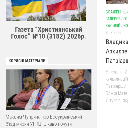
БЛАЖЕННІШИ
ГАЛЕРЕЯ
/
ГО
ВАСИЛІЙ
/
НО
Газета “Християнський
3.08.2026
Голос” №10 (3182) 2026р.
Владика
Архиєрей
Патріар
КОРИСНІ МАТЕРІАЛИ
У неділю, 2
кульмінацій
Патріаршої 
Божої Мате
Літургія, як
Максим Чуприна про Всеукраїнський
З’їзд мирян УГКЦ: Цікаво почути