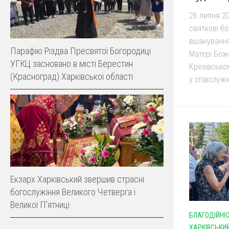
26 липня 2
святкові б
вшанування
Парафію Різдва Пресвятої Богородиці
Матері Божо
УГКЦ засновано в місті Берестин
Крехівсько
(Красноград) Харківської області
у співслужін
Екзарх Харківський звершив страсні
богослужіння Великого Четверга і
Великої Пʼятниці
БЛАГОДІЙНІ
ХАРКІВСЬКИ