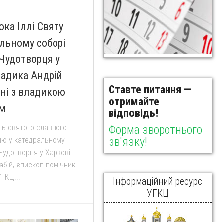
ока Іллі Святу
альному соборі
Чудотворця у
ладика Андрій
Ставте питання —
нні з владикою
отримайте
ем
відповідь!
ень святого славного
Форма зворотнього
зв'язку!
гію у катедральному
Чудотворця у Харкові
абій, єпископ-помічник
УГКЦ...
Інформаційний ресурс
УГКЦ