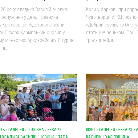
026 року владика Василій очолив
Коли у Харкові, при пара
огослужіння у день Празника
Чудотворця УГКЦ, розпо
 Крехівської Чудотворної ікони
«Добрий сусід», то Олен
ї. Екзарх Харківський очолив у
стати її учасником. Пан
му монастирі Архиєрейську Літургію
трьох дітей, її...
ні...
СТЬ
/
ГАЛЕРЕЯ
/
ГОЛОВНА
/
ЕКЗАРХ
ВІЗИТ
/
ГАЛЕРЕЯ
/
ЕКЗАРХ Х
Й ВЛАДИКА ВАСИЛІЙ
/
НОВИНИ
/
ПАПА
ВАСИЛІЙ
/
ХАРКІВЩИНА