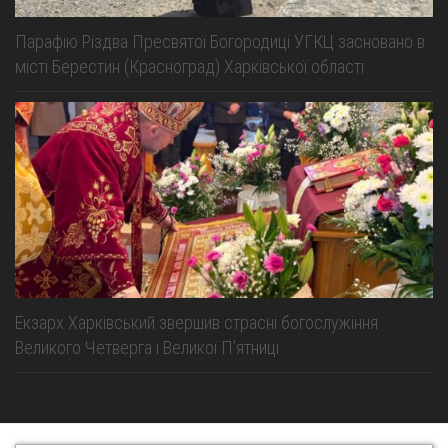
Парафію Різдва Пресвятої Богородиці УГКЦ засновано в
місті Берестин (Красноград) Харківської області
Екзарх Харківський звершив страсні богослужіння
Великого Четверга і Великої Пʼятниці