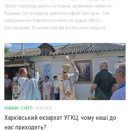
«Ворог скерував ракети на Харків, зруйновані приватні
будинки, постраждала цивільна інфраструктура». Такі
повідомлення з’являються мало не щодня. Місто,
розташоване 30 кілометрів від російського кордону,...
НОВИНИ
/
СТАТТІ
18.09.2025
Харківський екзархат УГКЦ: чому наші до
нас приходять?