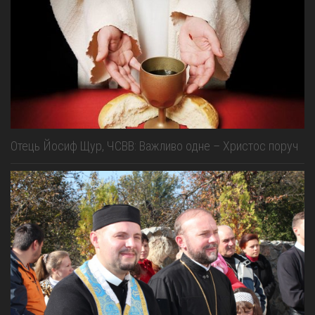
Отець Йосиф Щур, ЧСВВ: Важливо одне – Христос поруч