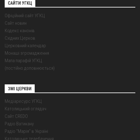
САЙТИ УГКЦ
Офіційний сайт УГКЦ
Сайт новин
Кодекс канонів
Східних Церков
Церковний календар
Монаші згромадження
Мапа парафій УГКЦ
(постійно доповнюється)
ЗМІ ЦЕРКВИ
Медіаресурс УГКЦ
Католицький оглядач
Сайт CREDO
Радіо Ватикану
Радіо "Марія" в Україні
Католицьке телебачення