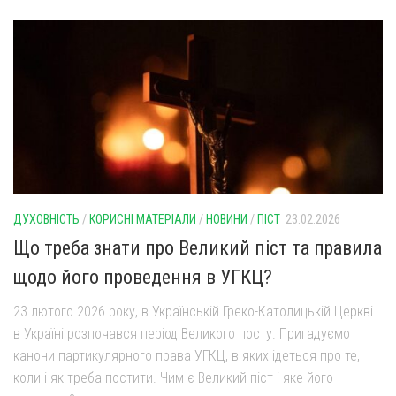
ДУХОВНІСТЬ
/
КОРИСНІ МАТЕРІАЛИ
/
НОВИНИ
/
ПІСТ
23.02.2026
Що треба знати про Великий піст та правила
щодо його проведення в УГКЦ?
23 лютого 2026 року, в Українській Греко-Католицькій Церкві
в Україні розпочався період Великого посту. Пригадуємо
канони партикулярного права УГКЦ, в яких ідеться про те,
коли і як треба постити. Чим є Великий піст і яке його