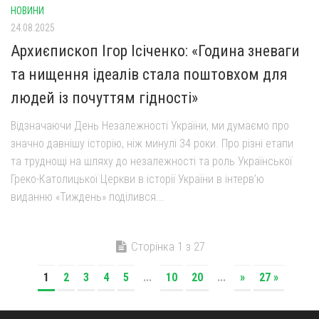
НОВИНИ
24.08.2025
Архиєпископ Ігор Ісіченко: «Година зневаги
та нищення ідеалів стала поштовхом для
людей із почуттям гідності»
Відзначаючи День Незалежності України, ми думаємо про
значно давнішу історію, ніж минулі 34 роки. Про різні етапи
та труднощі на шляху до незалежності та роль Української
Греко-Католицької Церкви в історії України в інтерв’ю
виданню «Тиждень» поділився...
Сторінка 1 з 27
1
2
3
4
5
...
10
20
...
»
27 »