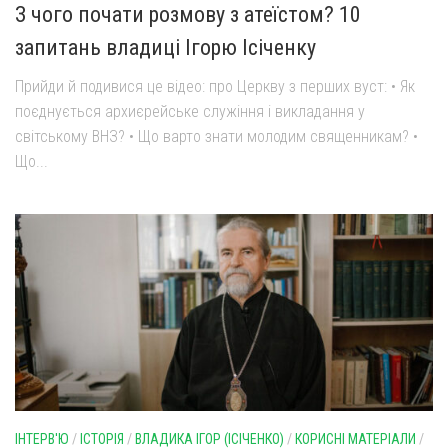
З чого почати розмову з атеїстом? 10
запитань владиці Ігорю Ісіченку
Прийди й подивися це відео: про Церкву з перших вуст: • Як
поєднується архиєрейське служіння і викладання у
світському ВНЗ? • Що варто знати молодим священникам? •
Що...
ІНТЕРВ'Ю
/
ІСТОРІЯ
/
ВЛАДИКА ІГОР (ІСІЧЕНКО)
/
КОРИСНІ МАТЕРІАЛИ
/