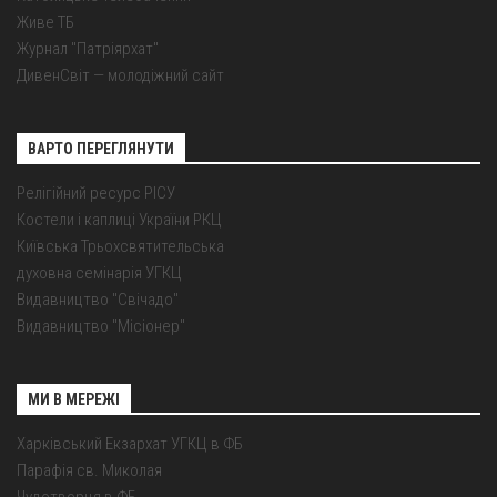
Живе ТБ
Журнал "Патріярхат"
ДивенСвіт — молодіжний сайт
ВАРТО ПЕРЕГЛЯНУТИ
Релігійний ресурс РІСУ
Костели і каплиці України РКЦ
Київська Трьохсвятительська
духовна семінарія УГКЦ
Видавництво "Свічадо"
Видавництво "Місіонер"
МИ В МЕРЕЖІ
Харківський Екзархат УГКЦ в ФБ
Парафія св. Миколая