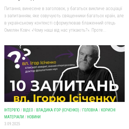
Питання, винесене в заголовок, у багатьох викличе асоціації
з запитанням, яке озвучують священники багатьох країн, але
в українському контексті сформулював блаженний отець
Омелян Ковч: «Чому наші від нас утікають?». Проте...
ІНТЕРВ'Ю
/
ВІДЕО
/
ВЛАДИКА ІГОР (ІСІЧЕНКО)
/
ГОЛОВНА
/
КОРИСНІ
МАТЕРІАЛИ
/
НОВИНИ
3.09.2025