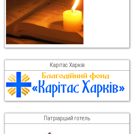
Карітас Харків
Патріарший готель