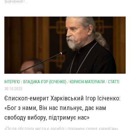
значення?...
ІНТЕРВ'Ю
/
ВЛАДИКА ІГОР (ІСІЧЕНКО)
/
КОРИСНІ МАТЕРІАЛИ
/
СТАТТІ
30.10.2025
Єпископ-емерит Харківський Ігор Ісіченко:
«Бог з нами, Він нас пильнує, дає нам
свободу вибору, підтримує нас»
«Після обстрілу міста є загиблі і поранені серед харків’ян»,