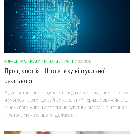
Оголошення
Трансляції
КОРИСНІ МАТЕРІАЛИ
/
НОВИНИ
/
СТАТТІ
2.03.2026
Про діалог із ШІ та етику віртуальної
реальності
У диві сотворіння людини є, поряд із захватом, елемент жаху
як чогось такого, що руйнує усталений порядок, звичайність.
Із неживого живе. Безформний супутник Марса[1] є наочною
ілюстрацією жахливого (Деймос)....