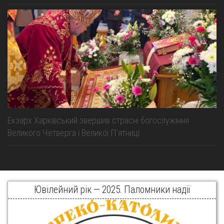
Екзарх Харківський звершив страсні богослужіння
Великого Четверга і Великої Пʼятниці
Ювілейний рік — 2025. Паломники надії