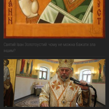
Св. Йосифа ОПДМ
Монастир сестер милосердя Св. Вінкентія. Дім Милосердя
Монастир Успення Пресвятої Богородиці Сестер Чину
Святого Василія Великого
Комісії
Катехитична комісія
Святий Іван Золотоустий: чому не можна бажати зла
Комісія у справах молоді
іншим?
Комісія у справах родини
Комісія з питань душпастирства охорони здоров’я
Спільноти
Квіти Слобожанщини
Харківщина
Полтавщина
Сумщина