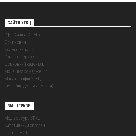
САЙТИ УГКЦ
Офіційний сайт УГКЦ
Сайт новин
Кодекс канонів
Східних Церков
Церковний календар
Монаші згромадження
Мапа парафій УГКЦ
(постійно доповнюється)
ЗМІ ЦЕРКВИ
Медіаресурс УГКЦ
Католицький оглядач
Сайт CREDO