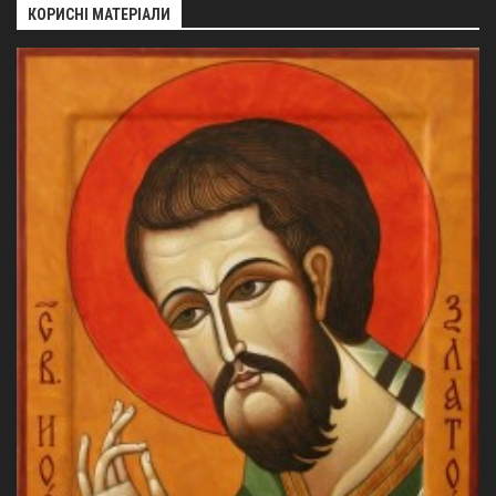
Вознесіння ГНІХ (с. Витівка)
КОРИСНІ МАТЕРІАЛИ
Вознесіння Господнього (м. Кобеляки)
Пророка Іллі (смт. Білики)
Різдва Пресвятої Богородиці (с. Вільховатка)
Св. Апостола Андрія Первозванного (с. Засулля)
Св. Миколая (с. Деменки)
Успіння Пресвятої Богородиці (м. Кременчук)
Успіння Пресвятої Богородиці (м. Лубни)
Парохії Сумської області
Введення в храм Богородиці (м. Суми)
Матері Божої Неустанної Помочі (м. Охтирка)
Монастирі
Свято-Покровський монастир оо Василіян
Свято-Івано-Павлівський монастир сестер Згромадження