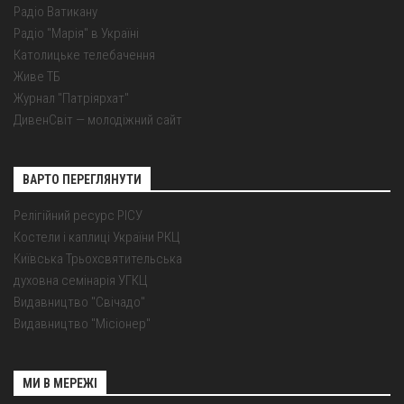
Радіо Ватикану
Радіо "Марія" в Україні
Католицьке телебачення
Живе ТБ
Журнал "Патріярхат"
ДивенСвіт — молодіжний сайт
ВАРТО ПЕРЕГЛЯНУТИ
Релігійний ресурс РІСУ
Костели і каплиці України РКЦ
Київська Трьохсвятительська
духовна семінарія УГКЦ
Видавництво "Свічадо"
Видавництво "Місіонер"
МИ В МЕРЕЖІ