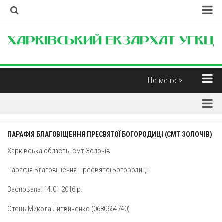
Головна
Наша Церква
Про екзархат
Це меню >
Єпископи
Новини
Контакти
Парохії
Корисні матеріали
ПАРАФІЯ БЛАГОВІЩЕННЯ ПРЕСВЯТОЇ БОГОРОДИЦІ (СМТ ЗОЛОЧІВ)
Парохії Харківської області
Інтерв’ю
Харківська область, смт Золочів
Парафія св. Миколая Чудотворця (м. Харків)
Думка
Парафія Благовіщення Пресвятої Богородиці
Свято-Дмитрівська парафія (м. Харків)
Бібліотека
Пресвятої Трійці (м. Харків)
Заснована: 14.01.2016 р.
Християнські фільми
Свято-Покровський монастир отців Василіян (смт.
Отець Микола Литвиненко (0680664740)
Духовна музика
Покотилівка)