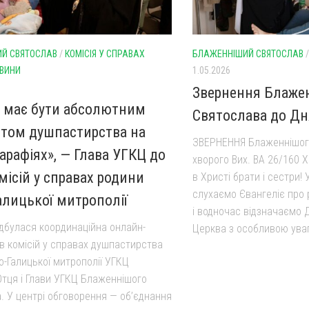
Й СВЯТОСЛАВ
/
КОМІСІЯ У СПРАВАХ
БЛАЖЕННІШИЙ СВЯТОСЛАВ
ВИНИ
1.05.2026
Звернення Блаже
 має бути абсолютним
Святослава до Дн
етом душпастирства на
ЗВЕРНЕННЯ Блаженнішог
арафіях», — Глава УГКЦ до
хворого Вих. ВА 26/160 
місій у справах родини
в Христі брати і сестри! 
слухаємо Євангеліє про
алицької митрополії
і водночас відзначаємо Д
ідбулася координаційна онлайн-
Церква з особливою уваг
ів комісій у справах душпастирства
о-Галицької митрополії УГКЦ
Отця і Глави УГКЦ Блаженнішого
. У центрі обговорення — об’єднання