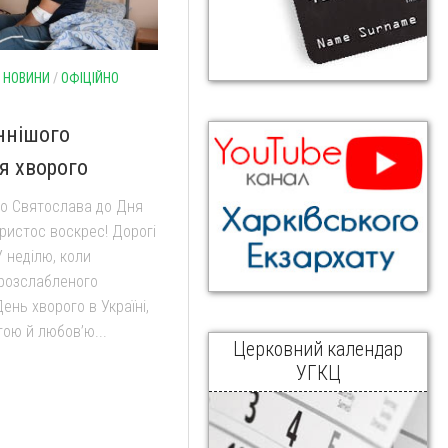
/
НОВИНИ
/
ОФІЦІЙНО
ннішого
я хворого
о Святослава до Дня
Христос воскрес! Дорогі
У неділю, коли
 розслабленого
ень хворого в Україні,
ою й любов’ю...
Церковний календар
УГКЦ