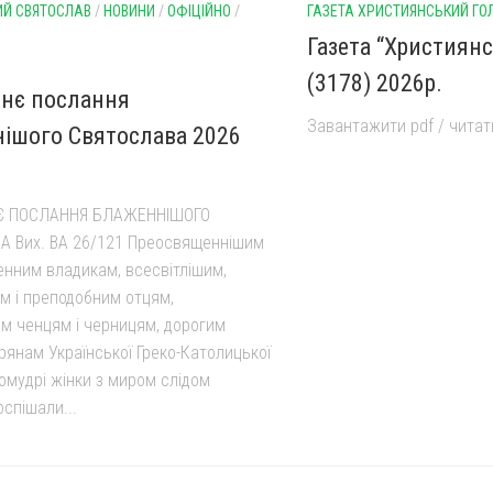
Й СВЯТОСЛАВ
/
НОВИНИ
/
ОФІЦІЙНО
/
ГАЗЕТА ХРИСТИЯНСЬКИЙ ГО
Газета “Християн
(3178) 2026р.
нє послання
Завантажити pdf / читати
ішого Святослава 2026
Є ПОСЛАННЯ БЛАЖЕННІШОГО
 Вих. ВА 26/121 Преосвященнішим
енним владикам, всесвітлішим,
м і преподобним отцям,
м ченцям і черницям, дорогим
рянам Української Греко-Католицької
омудрі жінки з миром слідом
спішали...