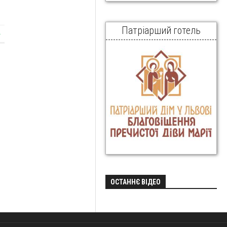
Патріарший готель
»
ОСТАННЄ ВІДЕО