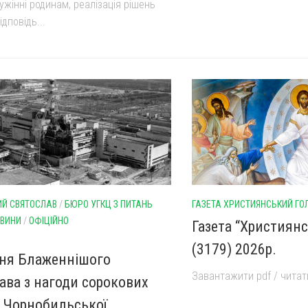
ужінні родинам, реалізація рішень
ідповідь...
Й СВЯТОСЛАВ
/
БЮРО УГКЦ З ПИТАНЬ
ГАЗЕТА ХРИСТИЯНСЬКИЙ ГО
ВИНИ
/
ОФІЦІЙНО
Газета “Християн
(3179) 2026р.
ня Блаженнішого
Завантажити pdf / читати
ава з нагоди сорокових
 Чорнобильської