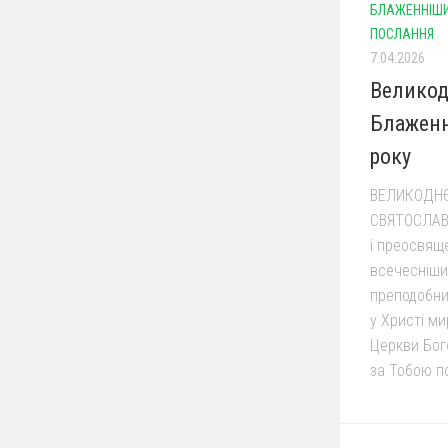
БЛАЖЕННІШИ
ПОСЛАННЯ
7.04.2026
Великод
Блаженн
року
ВЕЛИКОДН
СВЯТОСЛАВА
і преосвящ
всечесніши
преподобни
у Христі ми
Церкви Бог
за Тобою по