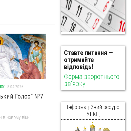
Ставте питання —
отримайте
відповідь!
Форма зворотнього
зв'язку!
ЛОС
8.04.2026
ський Голос” №7
Інформаційний ресурс
УГКЦ
 в новому вікні