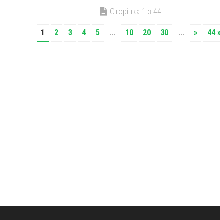
Сторінка 1 з 44
1
2
3
4
5
...
10
20
30
...
»
44 