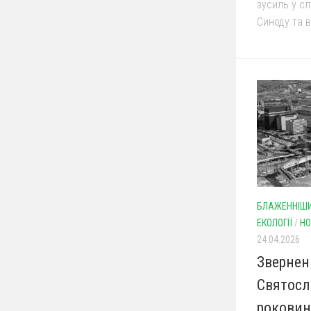
зусиль у сл
Синоду та в
БЛАЖЕННІШИ
ЕКОЛОГІЇ
/
НО
24.04.2026
Звернен
Святосл
роковин