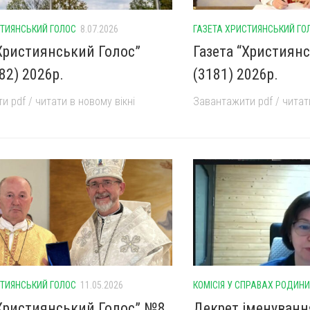
СТИЯНСЬКИЙ ГОЛОС
8.07.2026
ГАЗЕТА ХРИСТИЯНСЬКИЙ ГО
“Християнський Голос”
Газета “Християн
82) 2026р.
(3181) 2026р.
 pdf / читати в новому вікні
Завантажити pdf / читати
СТИЯНСЬКИЙ ГОЛОС
11.05.2026
КОМІСІЯ У СПРАВАХ РОДИНИ
“Християнський Голос” №8
Декрет іменуванн