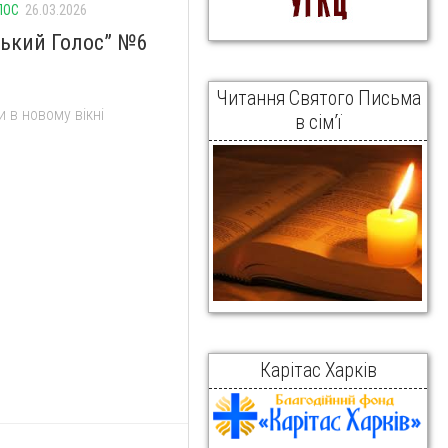
ЛОС
26.03.2026
ський Голос” №6
Читання Святого Письма
 в новому вікні
в сім’ї
Карітас Харків