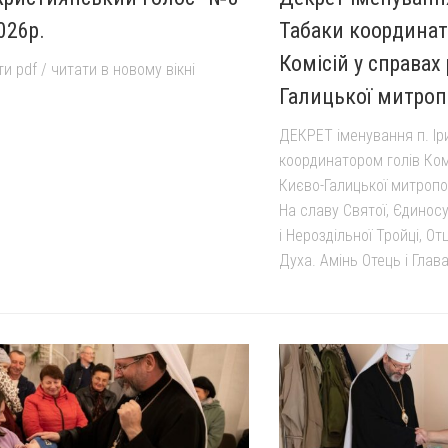
026р.
Табаки координат
Комісій у справах
 pdf / читати в новому вікні
Галицької митроп
ДЕКРЕТ іменування п. Ір
координатором голів Ком
Києво-Галицької митропо
На славу Святої, Єдинос
і Нероздільної Тройці, Отц
Духа. Амінь Отець і Глава.