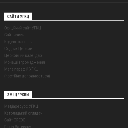
САЙТИ УГКЦ
Офіційний сайт УГКЦ
Сайт новин
Кодекс канонів
Східних Церков
Церковний календар
Монаші згромадження
Мапа парафій УГКЦ
(постійно доповнюється)
ЗМІ ЦЕРКВИ
Медіаресурс УГКЦ
Католицький оглядач
Сайт CREDO
Радіо Ватикану