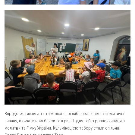
Св. Йосифа ОПДМ
Монастир сестер милосердя Св. Вінкентія. Дім Милосердя
Монастир Успення Пресвятої Богородиці Сестер Чину
Святого Василія Великого
Комісії
Катехитична комісія
Комісія у справах молоді
Комісія у справах родини
Комісія з питань душпастирства охорони здоров’я
Спільноти
Квіти Слобожанщини
Харківщина
Впродовж тижня діти та молодь поглиблювали свої катехитичні
знання, вивчали нові банси та ігри. Щодня табір розпочинався з
Полтавщина
молитви та Гімну України. Кульмінацією табору стали спільна
Сумщина