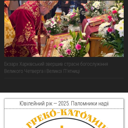
Екзарх Харківський звершив страсні богослужіння
Великого Четверга і Великої Пʼятниці
Ювілейний рік — 2025. Паломники надії