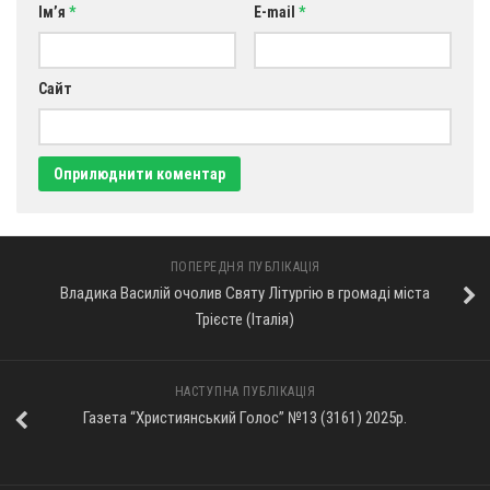
Ім’я
*
E-mail
*
Сайт
ПОПЕРЕДНЯ ПУБЛІКАЦІЯ
Владика Василій очолив Святу Літургію в громаді міста
Трієсте (Італія)
НАСТУПНА ПУБЛІКАЦІЯ
Газета “Християнський Голос” №13 (3161) 2025р.