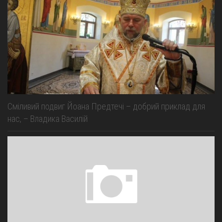
Сміливий подвиг Йоана Предтечі – добрий приклад для
нас, – Владика Василій