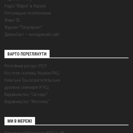
Радіо "Марія" в Україні
Католицьке телебачення
Живе ТБ
Журнал "Патріярхат"
ДивенСвіт — молодіжний сайт
ВАРТО ПЕРЕГЛЯНУТИ
Релігійний ресурс РІСУ
Костели і каплиці України РКЦ
Київська Трьохсвятительська
духовна семінарія УГКЦ
Видавництво "Свічадо"
Видавництво "Місіонер"
МИ В МЕРЕЖІ