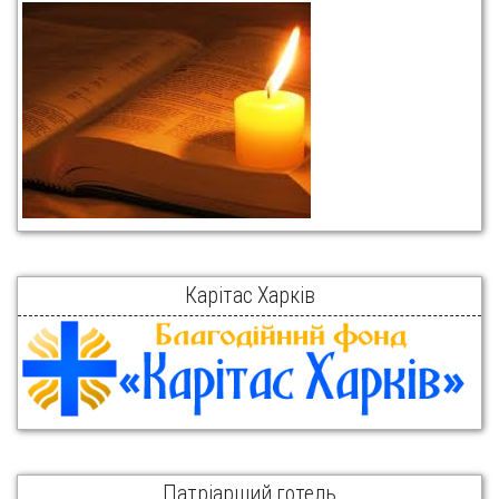
Карітас Харків
Патріарший готель