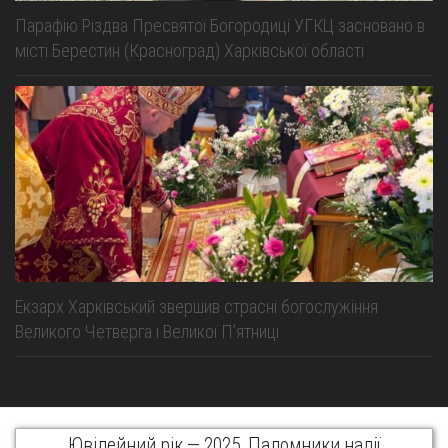
Парафію Різдва Пресвятої Богородиці УГКЦ засновано в
місті Берестин (Красноград) Харківської області
Екзарх Харківський звершив страсні богослужіння
Великого Четверга і Великої Пʼятниці
Ювілейний рік — 2025. Паломники надії