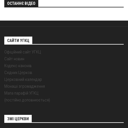
ОСТАННЄ ВІДЕО
САЙТИ УГКЦ
Офіційний сайт УГКЦ
Сайт новин
Кодекс канонів
Східних Церков
Церковний календар
Монаші згромадження
Мапа парафій УГКЦ
(постійно доповнюється)
ЗМІ ЦЕРКВИ