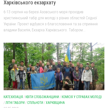
Харківського екзархату
6-13 серпня на березі Азовського моря проходив
християнський табір для молоді з різних областей Східної
України. Проект відбувся з благословення та за сприяння
владики Василія, Екзарха Харківського. Табором...
КАТЕХИЗАЦІЯ
/
КВІТИ СЛОБОЖАНЩИНИ
/
КОМІСІЯ У СПРАВАХ МОЛОДІ
/
ЛІТНІ ТАБОРИ
/
СПІЛЬНОТИ
/
ХАРКІВЩИНА