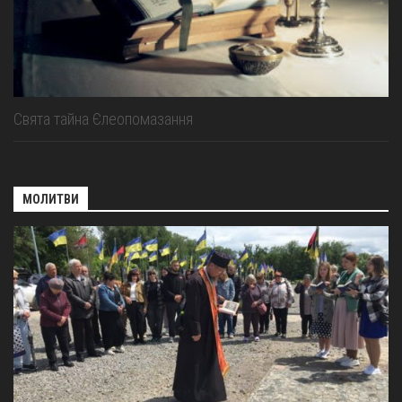
Свята тайна Єлеопомазання
МОЛИТВИ