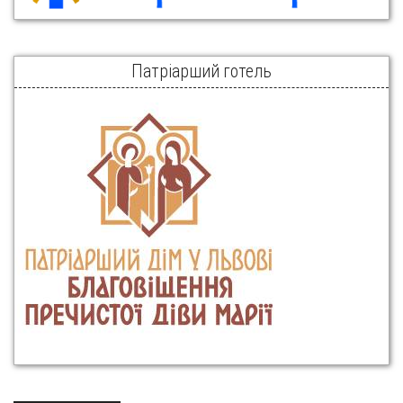
Патріарший готель