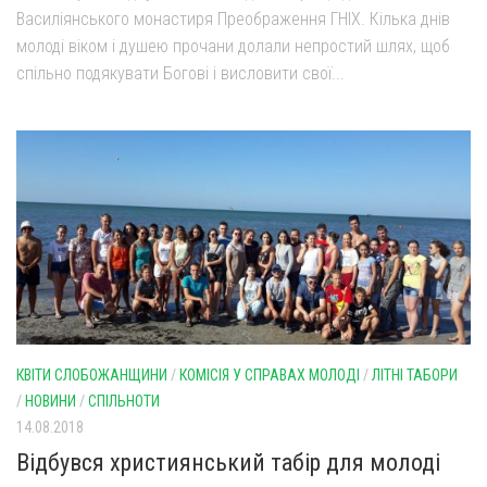
Василіянського монастиря Преображення ГНІХ. Кілька днів
молоді віком і душею прочани долали непростий шлях, щоб
спільно подякувати Богові і висловити свої...
КВІТИ СЛОБОЖАНЩИНИ
/
КОМІСІЯ У СПРАВАХ МОЛОДІ
/
ЛІТНІ ТАБОРИ
/
НОВИНИ
/
СПІЛЬНОТИ
14.08.2018
Відбувся християнський табір для молоді