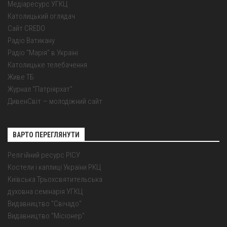
Медіаресурс УГКЦ
Католицький оглядач
Сайт CREDO
Радіо Ватикану
Радіо "Марія" в Україні
Католицьке телебачення
Живе ТБ
Журнал "Патріярхат"
ДивенСвіт — молодіжний сайт
ВАРТО ПЕРЕГЛЯНУТИ
Релігійний ресурс РІСУ
Костели і каплиці України РКЦ
Київська Трьохсвятительська
духовна семінарія УГКЦ
Видавництво "Свічадо"
Видавництво "Місіонер"