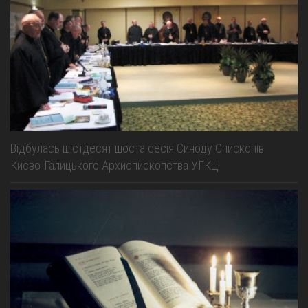
Відбулась шістдесят шоста сесія Синоду Єпископів
Києво-Галицького Архиєпископства УГКЦ