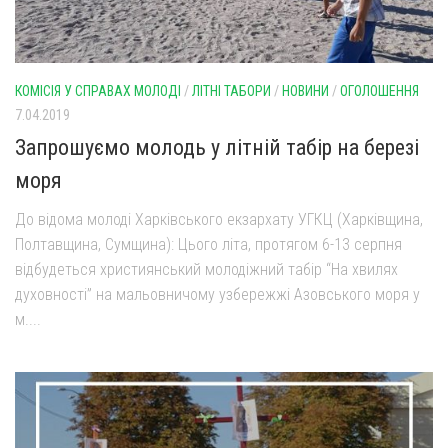
КОМІСІЯ У СПРАВАХ МОЛОДІ
/
ЛІТНІ ТАБОРИ
/
НОВИНИ
/
ОГОЛОШЕННЯ
7.04.2019
Запрошуємо молодь у літній табір на березі
моря
До відома молоді Харківського екзархату УГКЦ (Харківщина,
Полтавщина, Сумщина): Цього літа, протягом 6-13 серпня
відбудеться християнський молодіжний табір “На хвилях
духовності” на мальовничому узбережжі Азовського моря у
м....