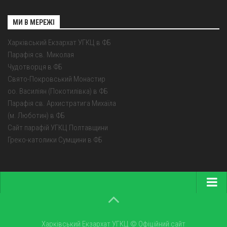
МИ В МЕРЕЖІ
Харківський Екзархат УГКЦ в ФБ
Парафія св. Миколая
Чудотворця в ФБ
Свято-Покровський Монастир
оо. Василіян (Покотилівка) в ФБ
Парафія св. Архистратига Михаїла
(м. Люботин) в ФБ
Сайт парафій УГКЦ Полтавщини
Греко-католики Сумщини в ФБ
Головна
Про екзархат
Харківський Екзархат УГКЦ © Офіційний сайт