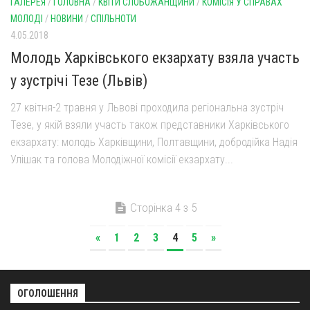
ГАЛЕРЕЯ
/
ГОЛОВНА
/
КВІТИ СЛОБОЖАНЩИНИ
/
КОМІСІЯ У СПРАВАХ
МОЛОДІ
/
НОВИНИ
/
СПІЛЬНОТИ
4.05.2018
Молодь Харківського екзархату взяла участь
у зустрічі Тезе (Львів)
27 квітня-2 травня у Львові проходила регіональна зустріч
Тезе, у якій взяли участь також представники Харківського
екзархату: молодь Харківщини, Полтавщини, добродійка Надія
Улішак та голова Молодіжної комісії екзархату...
Сторінка 4 з 5
«
1
2
3
4
5
»
ОГОЛОШЕННЯ