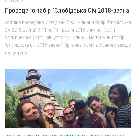
19.05.2018
Проведено табір “Слобідська Січ 2018-весна”
Успішно проведено молодіжний вишкільний табір “Слобідська
Січ-2018-весна” З 11 по 13 травня 2018 року на терені
Харківської області відбувся вишкільний молодіжний табір
“Слобідська Січ-2018-весна”. Організатором виховного заходу
традиційно...