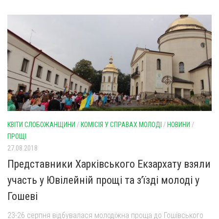
КВІТИ СЛОБОЖАНЩИНИ
/
КОМІСІЯ У СПРАВАХ МОЛОДІ
/
НОВИНИ
/
ПРОЩІ
27.08.2018
Представники Харківського Екзархату взяли
участь у Ювілейній прощі та з’їзді молоді у
Гошеві
23-26 серпня відбувалася молодіжна проща до Гошівського