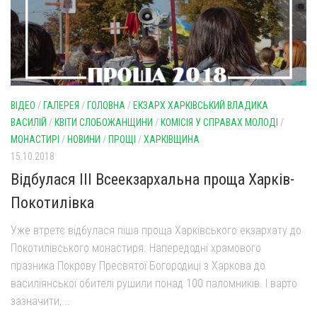
ВІДЕО
/
ГАЛЕРЕЯ
/
ГОЛОВНА
/
ЕКЗАРХ ХАРКІВСЬКИЙ ВЛАДИКА
ВАСИЛІЙ
/
КВІТИ СЛОБОЖАНЩИНИ
/
КОМІСІЯ У СПРАВАХ МОЛОДІ
/
МОНАСТИРІ
/
НОВИНИ
/
ПРОЩІ
/
ХАРКІВЩИНА
15.10.2018
Відбулася ІІІ Всеекзархальна проща Харків-
Покотилівка
Уже втретє відбулася піша проща Харківського екзархату до
Покотилівського монастиря. Напередодні храмового
празника Покрову Пресвятої Богородиці з Харкова до
василіянської обителі рушили понад 100 паломників. І варто
зазначити,...