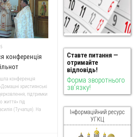
15
Ставте питання —
ся конференція
отримайте
ільнот
відповідь!
Форма зворотнього
йшла конференція
зв'язку!
«Домашні християнські
церковлення, підтримки
о життя» під
силія (Тучапця). На
Інформаційний ресурс
УГКЦ