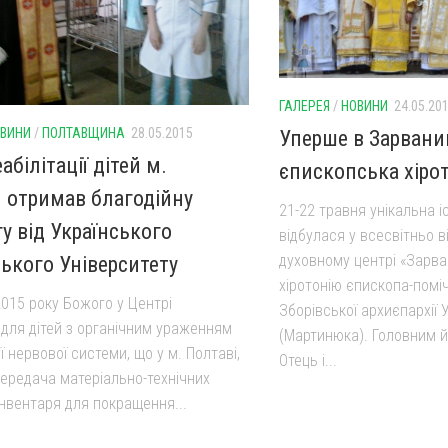
ГАЛЕРЕЯ
/
НОВИНИ
24.05.20
ВИНИ
/
ПОЛТАВЩИНА
28.05.2015
Уперше в Зарвани
абілітації дітей м.
єпископська хіро
 отримав благодійну
21-22 травня унікальна і
у від Українського
відбулася у всесвітньо 
духовному центрі «Зарва
ького Університету
хіротонію єпископа-помі
2015 року Божого у Центрі
Зборівської архиєпархії
ї для дітей з органічним ураженням
(Мартинюка). Головним 
 нервової системи, що у м. Полтаві,
Отець і...
передача матеріально-технічних
інвентаря для покращення...