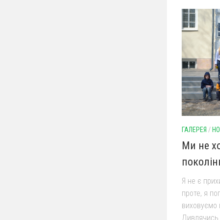
ГАЛЕРЕЯ
/
НО
Ми не х
поколін
Я не є при
проте, я п
виховуємо п
Дивлячись 