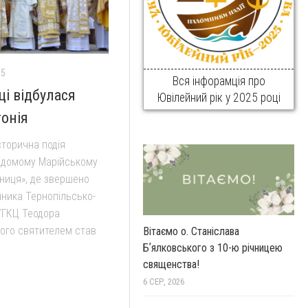
15
Вся інфорамція про
ці відбулася
Ювілейний рік у 2025 році
тонія
сторична подія
відомому Марійському
ниця», де звершено
чника Тернопільсько-
 УГКЦ Теодора
його святителем став
Вітаємо о. Станіслава
Бʼялковського з 10-ю річницею
священства!
6 СЕР, 2026