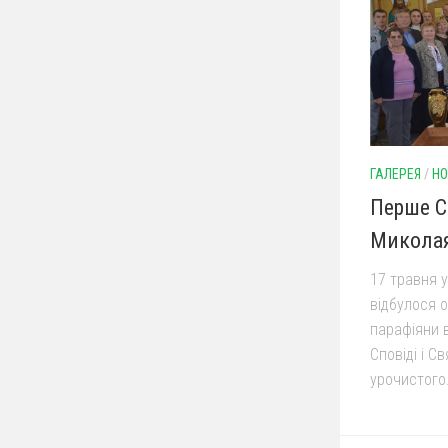
ГАЛЕРЕЯ
/
НО
Перше Св
Миколая
17 травня у
відбулося 
парафіяни 
Сповіді і С
урочистого.