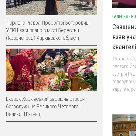
ГАЛЕРЕЯ
/
НО
Парафію Різдва Пресвятої Богородиці
Священи
УГКЦ засновано в місті Берестин
взяв уча
(Красноград) Харківської області
євангелі
19 травня 
святого Йо
зустріч Рад
головуванн
вдруге в ро
Екзарх Харківський звершив страсні
богослужіння Великого Четверга і
Великої Пʼятниці