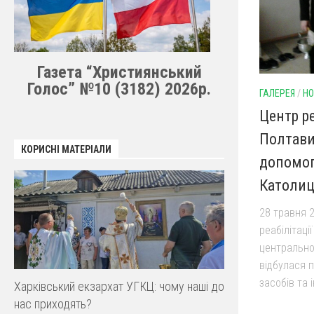
Газета “Християнський
Голос” №10 (3182) 2026р.
ГАЛЕРЕЯ
/
НО
Центр ре
Полтави
КОРИСНІ МАТЕРІАЛИ
допомог
Католиц
28 травня 
реабілітаці
центральної
відбулася 
засобів та 
Харківський екзархат УГКЦ: чому наші до
нас приходять?