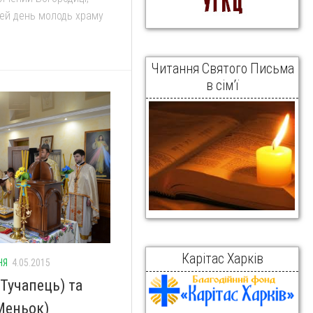
 цей день молодь храму
Читання Святого Письма
в сім’ї
Карітас Харків
НЯ
4.05.2015
Тучапець) та
Меньок)