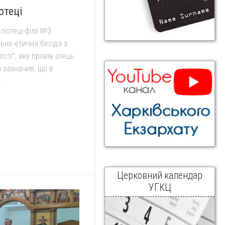
отеці
ліотеці-філії №3
ьно-етична бесіда з
ості”, яку провів отець
 зазначив, що в
.
Церковний календар
УГКЦ