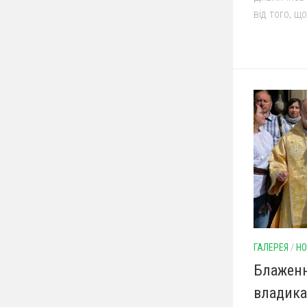
від того, що.
ГАЛЕРЕЯ
/
НО
Блаженн
владика