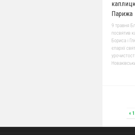
каплицю
Парижа
9 травня Б
посвятив к
Бориса і Гл
єпархії свя
урочистост
Новаківськи
« 1