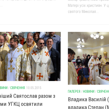
..
Матері усіх християн. У
святого Миколая...
ВИНИ
/
СВЯЧЕННЯ
10.05.2015
ГАЛЕРЕЯ
/
НОВИНИ
/
СВЯЧЕН
іший Святослав разом з
Владика Василій (
ми УГКЦ освятили
владика Степан (