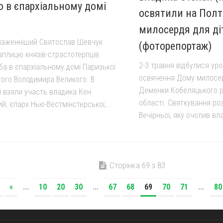
 в єпархіальному домі
освятили на Полт
милосердя для ді
лаженніший Святослав Шевчук
(фоторепортаж)
аплицю князів-страстотерпців
2-3 травня відбулися уро
іба в єпархіальному домі Паризької
освячення Дому милосерд
того Володимира Великого. В
Деменки Кобеляцького р
і взяли участь владика Кен
області. Святкування ро
й, єпарх Нью-Вестмінстерської,...
Вечірньої, яку очолив вла
Сторінка 69 з 83
«
...
10
20
30
...
67
68
69
70
71
...
80