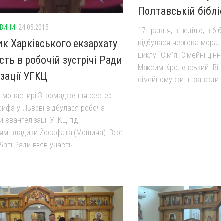
Полтавській біблі
ВИНИ
24.05.2015
17 травня, в неділю, в біб
к Харківського екзархату
відбулася чергова морал
циклу “Сім’я. Сімейні цінн
сть в робочій зустрічі Ради
Максим Кролевський. Він
зації УГКЦ
сімейному житті завжди..
в монастирі Згромадження сестер
сифа у Львові відбулася робоча
и євангелізації УГКЦ під
ям владики Йосафата (Мощича). Вже
боті Ради взяв участь...