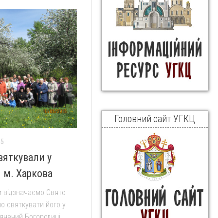
Головний сайт УГКЦ
15
вяткували у
 м. Харкова
и відзначаємо Свято
о святкувати його у
вячений Богородиці,