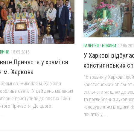
ГАЛЕРЕЯ
/
НОВИНИ
17.05.20
ВИНИ
18.05.2015
У Харкові відбула
яте Причастя у храмі св.
християнських сп
 м. Харкова
16 травня у Харкові про
 храмі св. Миколая м. Харкова
християнських спільнот 
особливе свято. У цей день маленькі
спільноти як шлях до во
вперше приступили до святих Тайн
та поглиблення духовног
вятого Причастя. До цього
головуванням владики Ва
..
початку у...