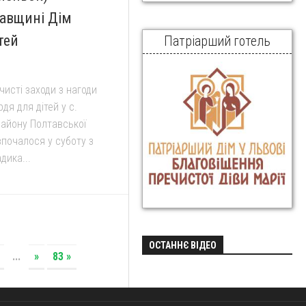
авщині Дім
тей
Патріарший готель
чисті заходи з нагоди
я для дітей у с.
айону Полтавської
зпочалося у суботу з
дика...
ОСТАННЄ ВІДЕО
...
»
83 »