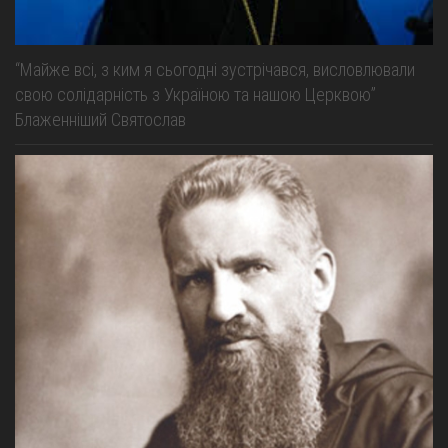
“Майже всі, з ким я сьогодні зустрічався, висловлювали
свою солідарність з Україною та нашою Церквою”
Блаженніший Святослав