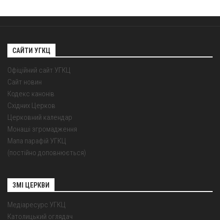
САЙТИ УГКЦ
Офіційний сайт УГКЦ
Сайт новин
Кодекс канонів
Східних Церков
Церковний календар
Монаші згромадження
Мапа парафій УГКЦ
(постійно доповнюється)
ЗМІ ЦЕРКВИ
Медіаресурс УГКЦ
Католицький оглядач