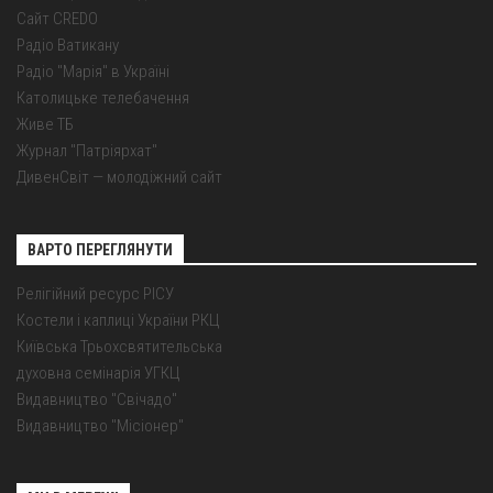
Сайт CREDO
Радіо Ватикану
Радіо "Марія" в Україні
Католицьке телебачення
Живе ТБ
Журнал "Патріярхат"
ДивенСвіт — молодіжний сайт
ВАРТО ПЕРЕГЛЯНУТИ
Релігійний ресурс РІСУ
Костели і каплиці України РКЦ
Київська Трьохсвятительська
духовна семінарія УГКЦ
Видавництво "Свічадо"
Видавництво "Місіонер"