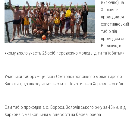
включно) на
Газета Християнський голос
Архистратига Михаїла (м. Люботин)
Харківщині
Покрови Пресвятої Богородиці (с. Вільча)
Надруковані числа
проводився
християнський
Преображенська парафія (м. Лозова)
Молитви
табір під
Парафія Благовіщення Пресвятої Богородиці (смт
Галерея
проводом оо.
Золочів)
Василіян, в
Рух pro-life
Парафія Різдва Пресвятої Богородиці м. Берестин
якому взяло участь 25 осіб переважно молодь, діти та їх батьки.
(Красноград)
Парохії Полтавської області
Пресвятої Трійці (м. Полтава)
Учасники табору – це вірні Святопокровського монастиря оо.
Василіян, що знаходиться в с.м.т. Покотилівка Харківської обл.
Всіх Святих українського народу (м. Полтава)
Свято-Юріївська парафія (м. Полтава)
Архистратига Михаїла (с. Пригарівка)
Сам табір проходив в с. Борохи, Золочівського р-ну за 45 км. від
Харкова в мальовничій місцевості на березі озера.
Благовіщення Пресвятої Богородиці (с. Шевченки)
Введення у храм Пресвятої Богородиці (с. Дашківка)