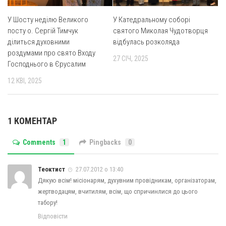
Оголошення
У Шосту неділю Великого
У Катедральному соборі
посту о. Сергій Тимчук
святого Миколая Чудотворця
Трансляції
ділиться духовними
відбулась розколяда
роздумами про свято Входу
27 СІЧ, 2025
Господнього в Єрусалим
12 КВІ, 2025
1 КОМЕНТАР
Comments
1
Pingbacks
0
Теоктист
27.07.2012 о 13:40
Дякую всім! місіонарям, духувним провідникам, організаторам,
жертводацям, вчитилям, всім, що спричинлися до цього
табору!
Відповісти