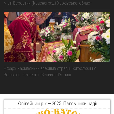
місті Берестин (Красноград) Харківської області
Екзарх Харківський звершив страсні богослужіння
Великого Четверга і Великої Пʼятниці
Ювілейний рік — 2025. Паломники надії