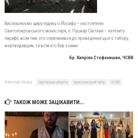
Св. Йосифа ОПДМ
Монастир сестер милосердя Св. Вінкентія. Дім Милосердя
Монастир Успення Пресвятої Богородиці Сестер Чину
Висловлюємо щиру подяку о.Йосифу – настоятелю
Святого Василія Великого
Святопокровського монастиря, п. Пушкар Світлані – катехиту
парафії, всім тим, хто спричинився до проведення цього табору,
Комісії
жертводавцям, та всім хто був з нами.
Катехитична комісія
Бр. Кипріян Стефанишин, ЧСВВ
Комісія у справах молоді
Комісія у справах родини
Комісія з питань душпастирства охорони здоров’я
Ключові слова:
Харківська область
Християнський табір
ЧСВВ
Спільноти
ТАКОЖ МОЖЕ ЗАЦІКАВИТИ...
Квіти Слобожанщини
Харківщина
Полтавщина
Сумщина