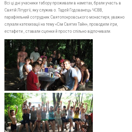
Вознесіння ГНІХ (с. Витівка)
Всі ці дні учасники табору проживали в наметах, брали участь в
Святій Літургії, яку служив о. Тадей Годованець ЧСВВ,
Вознесіння Господнього (м. Кобеляки)
парафіяльний сотрудник Святопокровського монастиря, уважно
Пророка Іллі (смт. Білики)
слухали катехизації на тему «Сім Святих Тайн», проводили ігри,
Різдва Пресвятої Богородиці (с. Вільховатка)
естафети , ставали сценки й просто спільно відпочивали.
Св. Апостола Андрія Первозванного (с. Засулля)
Св. Миколая (с. Деменки)
Успіння Пресвятої Богородиці (м. Кременчук)
Успіння Пресвятої Богородиці (м. Лубни)
Парохії Сумської області
Введення в храм Богородиці (м. Суми)
Матері Божої Неустанної Помочі (м. Охтирка)
Монастирі
Свято-Покровський монастир оо Василіян
Свято-Івано-Павлівський монастир сестер Згромадження