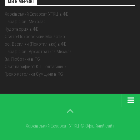
МИ В МЕРЕЖІ
Харківський Екзархат УГКЦ в ФБ
Парафія св. Миколая
Чудотворця в ФБ
Свято-Покровський Монастир
оо. Василіян (Покотилівка) в ФБ
Парафія св. Архистратига Михаїла
(м. Люботин) в ФБ
Сайт парафій УГКЦ Полтавщини
Греко-католики Сумщини в ФБ
Головна
Про екзархат
Харківський Екзархат УГКЦ © Офіційний сайт
Парохії