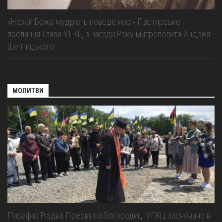
«Нехай Божа мудрість поведе нас!» Пастирське
послання Глави УГКЦ з нагоди Року митрополита Андрея
Шептицького
МОЛИТВИ
Парафію Різдва Пресвятої Богородиці УГКЦ засновано в