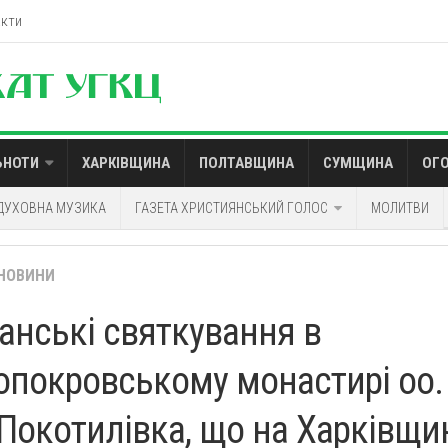
акти
ЬНОТИ
ХАРКІВЩИНА
ПОЛТАВЩИНА
СУМЩИНА
ОГ
ДУХОВНА МУЗИКА
ГАЗЕТА ХРИСТИЯНСЬКИЙ ГОЛОС
МОЛИТВИ
НОВИНИ
анські святкування в
опокровському монастирі оо.
 Покотилівка, що на Харківщи