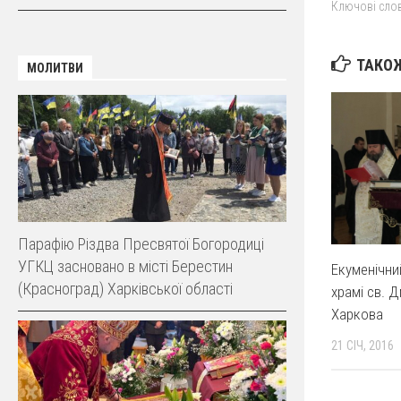
Ключові слов
ТАКОЖ
МОЛИТВИ
Парафію Різдва Пресвятої Богородиці
УГКЦ засновано в місті Берестин
Екуменічни
(Красноград) Харківської області
храмі св. 
Харкова
21 СІЧ, 2016