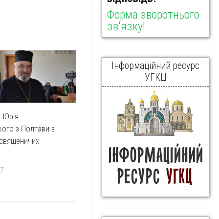
Форма зворотнього
зв'язку!
Інформаційний ресурс
УГКЦ
. Юрія
ого з Полтави з
 священичих
17