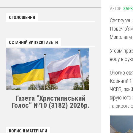
АВТОР:
ХАРК
ОГОЛОШЕННЯ
Святкуванн
Повечір’ям
Миколаєм 
ОСТАННІЙ ВИПУСК ГАЗЕТИ
У сам праз
воду в рук
Очолив свя
Корнилій Я
ЧСВВ, який
Газета “Християнський
віруючого 
Голос” №10 (3182) 2026р.
та окропле
КОРИСНІ МАТЕРІАЛИ