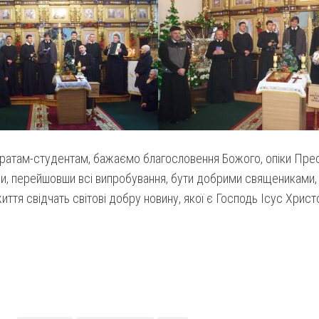
ратам-студентам, бажаємо благословення Божого, опіки Прес
и, перейшовши всі випробування, бути добрими священиками, 
иття свідчать світові добру новину, якої є Господь Ісус Христ