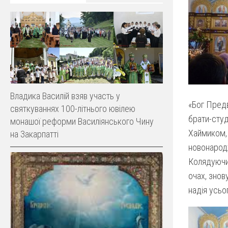
Владика Василій взяв участь у
«Бог Предв
святкуваннях 100-літнього ювілею
брати-студ
монашої реформи Василіянського Чину
Хаймиком, 
на Закарпатті
новонародж
Колядуючи 
очах, знов
надія усьо