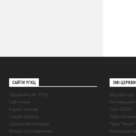
САЙТИ УГКЦ
ЗМІ ЦЕРКВИ
Офіційний сайт УГКЦ
Медіаресурс
Сайт новин
Католицький 
Кодекс канонів
Сайт CREDO
Східних Церков
Радіо Ватикан
Церковний календар
Радіо "Марія" 
Монаші згромадження
Католицьке т