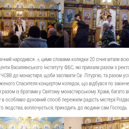
ічний народився…», цими словами колядки 20 січня вітали вс
енти Василіянського Інституту ФБС, які приїхали разом з ре
ЧСВВ до монастиря, щоби заспівати Св. Літургію, та разом у
еного Спасителя концертом колядок, що відбувся по закінченні
разом із братами у Святому монастирському Храмі, багато ві
у в особливо-духовний спосіб пережили радість містерії Різдв
го людства, воплочується, приходить до людини сам Господь.