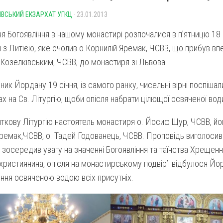
ІВСЬКИЙ ЕКЗАРХАТ УГКЦ
· 23.01.2013
я Богоявління в нашому монастирі розпочалися в п’ятницю 18
 з Литією, яке очолив о.Корнилій Яремак, ЧСВВ, що прибув вп
Козелківським, ЧСВВ, до монастиря зі Львова.
ник Йордану 19 січня, із самого ранку, чисельні вірні поспішал
ах на Св. Літургію, щоби опісля набрати цілющої освяченої вод
ткову Літургію настоятель монастиря о. Йосиф Щур, ЧСВВ, йо
ремак,ЧСВВ, о. Тадей Годованець, ЧСВВ. Проповідь виголосив 
 зосередив увагу на значенні Богоявління та таїнства Хрещен
християнина, опісля на монастирському подвір’ї відбулося Йо
ння освяченою водою всіх присутніх.