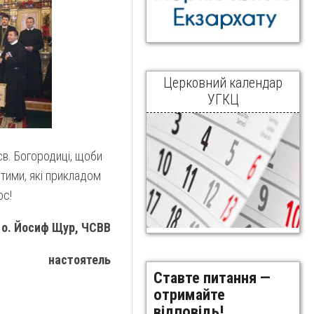
Церковний календар
УГКЦ
в. Богородиці, щоби
тими, які прикладом
ос!
о. Йосиф Щур, ЧСВВ
настоятель
Ставте питання —
отримайте
відповідь!