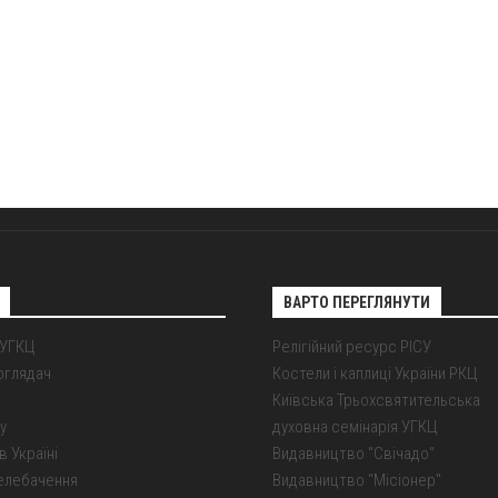
ВАРТО ПЕРЕГЛЯНУТИ
 УГКЦ
Релігійний ресурс РІСУ
оглядач
Костели і каплиці України РКЦ
Київська Трьохсвятительська
у
духовна семінарія УГКЦ
в Україні
Видавництво "Свічадо"
елебачення
Видавництво "Місіонер"