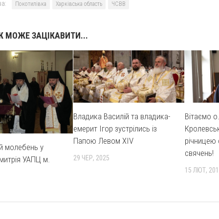
а:
Покотилівка
Харківська область
ЧСВВ
 МОЖЕ ЗАЦІКАВИТИ...
Владика Василій та владика-
Вітаємо о
емерит Ігор зустрілись із
Кролевськ
Папою Левом XIV
річницею
й молебень у
свячень!
29 ЧЕР, 2025
Дмитрія УАПЦ м.
15 ЛЮТ, 20