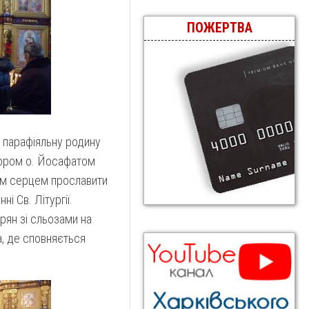
ПОЖЕРТВА
ю парафіяльну родину
ктором о. Йосафатом
сім серцем прославити
 Св. Літургії.
рян зі сльозами на
а, де сповняється