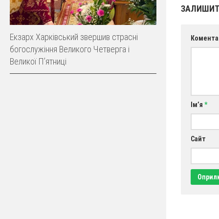
ЗАЛИШИТ
Екзарх Харківський звершив страсні
Комента
богослужіння Великого Четверга і
Великої Пʼятниці
Ім’я
*
Сайт