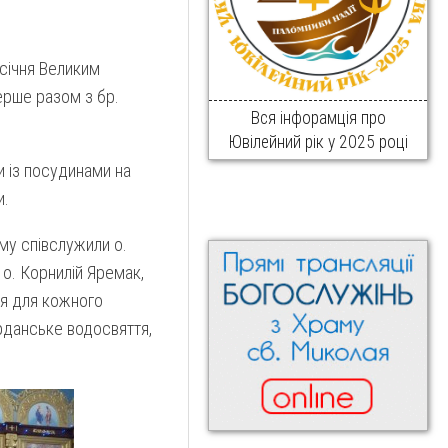
 січня Великим
ерше разом з бр.
Вся інфорамція про
Ювілейний рік у 2025 році
и із посудинами на
и.
му співслужили о.
о. Корнилій Яремак,
ня для кожного
рданське водосвяття,