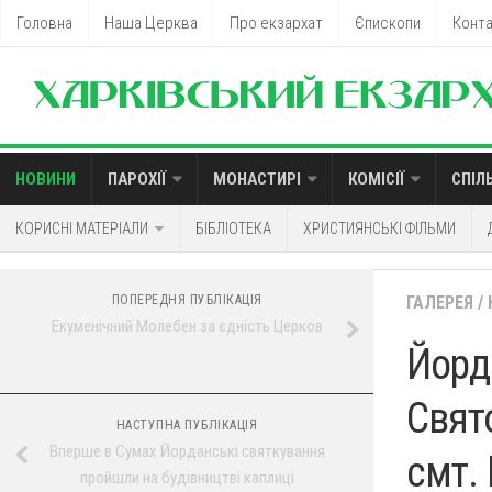
Головна
Наша Церква
Про екзархат
Єпископи
Конт
НОВИНИ
ПАРОХІЇ
МОНАСТИРІ
КОМІСІЇ
СПІЛ
КОРИСНІ МАТЕРІАЛИ
БІБЛІОТЕКА
ХРИСТИЯНСЬКІ ФІЛЬМИ
ПОПЕРЕДНЯ ПУБЛІКАЦІЯ
ГАЛЕРЕЯ
/
Екуменічний Молебен за єдність Церков
Йорд
Свят
НАСТУПНА ПУБЛІКАЦІЯ
Вперше в Сумах Йорданські святкування
смт.
пройшли на будівництві каплиці