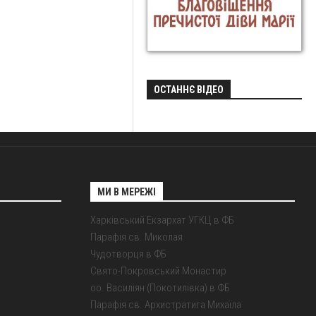
ОСТАННЄ ВІДЕО
МИ В МЕРЕЖІ
Харківський Екзархат УГКЦ в ФБ
Парафія св. Миколая
Чудотворця в ФБ
Свято-Покровський Монастир
оо. Василіян (Покотилівка) в ФБ
Парафія св. Архистратига Михаїла