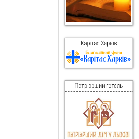
Карітас Харків
Патріарший готель