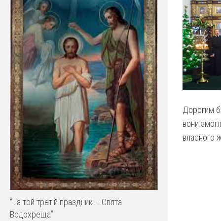
Дорогим б
вони змогл
власного ж
“…а той третій праздник – Свята
Водохреща”