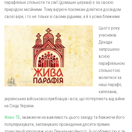
парафіяльні спільноти та сім’ї (домашні церкви) є за своєю
Газета Християнський голос
Архистратига Михаїла (м. Люботин)
природою місійними. Тому віруючі покликані ділитися досвідом
Покрови Пресвятої Богородиці (с. Вільча)
Надруковані числа
своєї віри, і то не тільки зі своїми рідними, а й з усіма ближніми.
Преображенська парафія (м. Лозова)
Молитви
Цього року
Парафія Благовіщення Пресвятої Богородиці (смт
учасників
Галерея
Золочів)
Декади
Рух pro-life
Парафія Різдва Пресвятої Богородиці м. Берестин
запрошено
(Красноград)
всією
парафіяльною
Парохії Полтавської області
спільнотою
Пресвятої Трійці (м. Полтава)
молитися за
Всіх Святих українського народу (м. Полтава)
наші парафії,
капеланів,
Свято-Юріївська парафія (м. Полтава)
українських військовослужбовців і всіх, що потерпають від війни
Архистратига Михаїла (с. Пригарівка)
на Сході України.
Благовіщення Пресвятої Богородиці (с. Шевченки)
Живе.ТБ
, зважаючи на важливість цього заходу та бажаючи його
Введення у храм Пресвятої Богородиці (с. Дашківка)
популяризувати, запланувало проведення десяти прямих
трансляцій упродовж усієї Декади місійності. Їх особливістю є те,