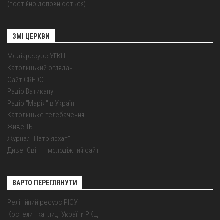
(постійно доповнюється)
ЗМІ ЦЕРКВИ
Медіаресурс УГКЦ
Католицький оглядач
Сайт CREDO
Радіо Ватикану
Радіо "Марія" в Україні
Католицьке телебачення
Живе ТБ
Журнал "Патріярхат"
ДивенСвіт — молодіжний сайт
ВАРТО ПЕРЕГЛЯНУТИ
Релігійний ресурс РІСУ
Костели і каплиці України РКЦ