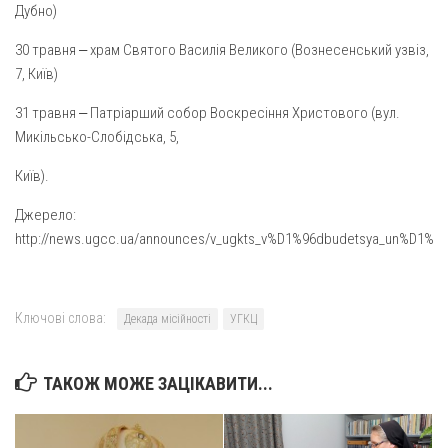
Дубно)
Оголошення
30 травня ‒ храм Святого Василія Великого (Вознесенський узвіз,
Трансляції
7, Київ)
31 травня ‒ Патріарший собор Воскресіння Христового (вул.
Микільсько-Слобідська, 5,
Київ).
Джерело:
http://news.ugcc.ua/announces/v_ugkts_v%D1%96dbudetsya_un%D1%
Ключові слова:
Декада місійності
УГКЦ
ТАКОЖ МОЖЕ ЗАЦІКАВИТИ...