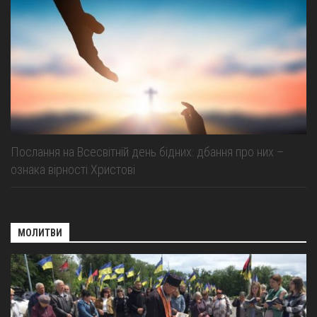
Послання на Всесвітній день бідних: дбання про них –
ознака вірності Христові
МОЛИТВИ