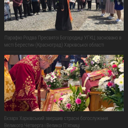
Парафію Різдва Пресвятої Богородиці УГКЦ засновано в
місті Берестин (Красноград) Харківської області
Екзарх Харківський звершив страсні богослужіння
Великого Четверга і Великої Пʼятниці