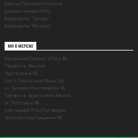
Київська Трьохсвятительська
духовна семінарія УГКЦ
Видавництво "Свічадо"
Видавництво "Місіонер"
МИ В МЕРЕЖІ
Харківський Екзархат УГКЦ в ФБ
Парафія св. Миколая
Чудотворця в ФБ
Свято-Покровський Монастир
оо. Василіян (Покотилівка) в ФБ
Парафія св. Архистратига Михаїла
(м. Люботин) в ФБ
Сайт парафій УГКЦ Полтавщини
Греко-католики Сумщини в ФБ