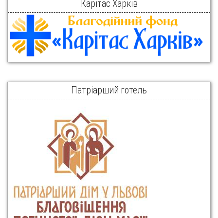
Карітас Харків
Патріарший готель