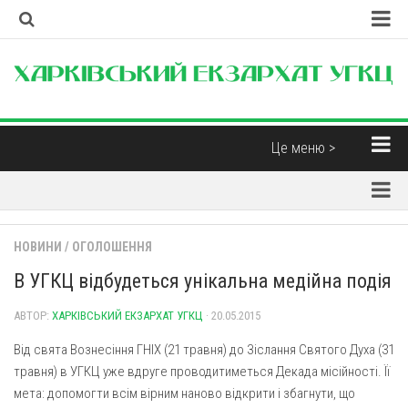
Головна
Наша Церква
Про екзархат
Це меню >
Єпископи
Новини
Контакти
Парохії
Корисні матеріали
НОВИНИ
/
ОГОЛОШЕННЯ
Парохії Харківської області
Інтерв’ю
В УГКЦ відбудеться унікальна медійна подія
Парафія св. Миколая Чудотворця (м. Харків)
Думка
Свято-Дмитрівська парафія (м. Харків)
АВТОР:
ХАРКІВСЬКИЙ ЕКЗАРХАТ УГКЦ
· 20.05.2015
Бібліотека
Пресвятої Трійці (м. Харків)
Від свята Вознесіння ГНІХ (21 травня) до Зіслання Святого Духа (31
Християнські фільми
травня) в УГКЦ уже вдруге проводитиметься Декада місійності. Її
Свято-Покровський монастир отців Василіян (смт.
Духовна музика
Покотилівка)
мета: допомогти всім вірним наново відкрити і збагнути, що