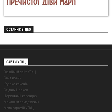
ОСТАННЄ ВІДЕО
САЙТИ УГКЦ
Офіційний сайт УГКЦ
Сайт новин
Кодекс канонів
Східних Церков
Церковний календар
Монаші згромадження
Мапа парафій УГКЦ