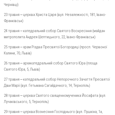
Св. Йосифа ОПДМ
Чернівці)
Монастир сестер милосердя Св. Вінкентія. Дім Милосердя
23 травня ‒ церква Христа Царя (вул. Незалежності, 181, Івано-
Монастир Успення Пресвятої Богородиці Сестер Чину
Франківськ)
Святого Василія Великого
24 травня ‒ катедральний собор Святого Воскресіння (майдан
Комісії
митрополита Андрея Шептицького, 22, Івано-Франківськ)
Катехитична комісія
25 травня ‒ храм Різдва Пресвятої Богородиці (просп. Червоної
Комісія у справах молоді
Калини, 70, Львів)
Комісія у справах родини
26 травня ‒ архикатедральний собор Святого Юра (площа
Комісія з питань душпастирства охорони здоров’я
Святого Юра, 5, Львів)
Спільноти
27 травня ‒ катедральний собор Непорочного Зачаття Пресвятої
Діви Марії (вул. Гетьмана Сагайдачного, 14, Тернопіль)
Квіти Слобожанщини
Харківщина
28 травня ‒ церква Святого священномученика Йосафата (вул.
Лучаківського, 5, Тернопіль)
Полтавщина
29 травня ‒ церква Вознесіння Господнього (вул. Пушкіна, 1а,
Сумщина