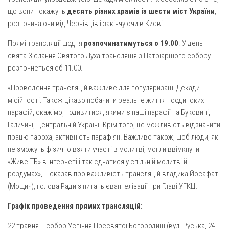
Вознесіння ГНІХ (с. Витівка)
що вони покажуть
десять різних храмів із шести міст України
,
Вознесіння Господнього (м. Кобеляки)
розпочинаючи від Чернівців і закінчуючи в Києві.
Пророка Іллі (смт. Білики)
Прямі трансляції щодня
розпочинатимуться о 19.00
. У день
Різдва Пресвятої Богородиці (с. Вільховатка)
свята Зіслання Святого Духа трансляція з Патріаршого собору
розпочнеться об 11.00.
Св. Апостола Андрія Первозванного (с. Засулля)
Св. Миколая (с. Деменки)
«Проведення трансляцій важливе для популяризації Декади
місійності. Також цікаво побачити реальне життя поодиноких
Успіння Пресвятої Богородиці (м. Кременчук)
парафій, скажімо, подивитися, якими є наші парафії на Буковині,
Успіння Пресвятої Богородиці (м. Лубни)
Галичині, Центральній Україні. Крім того, це можливість відзначити
Парохії Сумської області
працю пароха, активність парафіян. Важливо також, щоб люди, які
не зможуть фізично взяти участі в молитві, могли ввімкнути
Введення в храм Богородиці (м. Суми)
«Живе.ТБ» в Інтернеті і так єднатися у спільній молитві й
Матері Божої Неустанної Помочі (м. Охтирка)
роздумах», ‒ сказав про важливість трансляцій владика Йосафат
(Мощич), голова Ради з питань євангелізації при Главі УГКЦ.
Монастирі
Графік проведення прямих трансляцій:
Свято-Покровський монастир оо Василіян
Свято-Івано-Павлівський монастир сестер Згромадження
22 травня ‒ собор Успіння Пресвятої Богородиці (вул. Руська, 24,