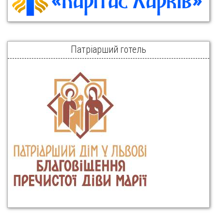
Патріарший готель