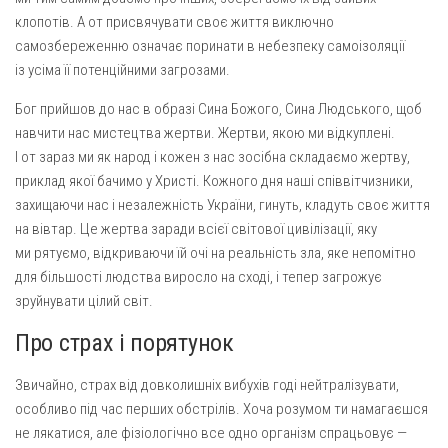
клопотів. А от присвячувати своє життя виключно
самозбереженню означає поринати в небезпеку самоізоляції
із усіма її потенційними загрозами.
Бог прийшов до нас в образі Сина Божого, Сина Людського, щоб
навчити нас мистецтва жертви. Жертви, якою ми відкуплені.
І от зараз ми як народ і кожен з нас зосібна складаємо жертву,
приклад якої бачимо у Христі. Кожного дня наші співвітчизники,
захищаючи нас і незалежність України, гинуть, кладуть своє життя
на вівтар. Це жертва заради всієї світової цивілізації, яку
ми рятуємо, відкриваючи їй очі на реальність зла, яке непомітно
для більшості людства виросло на сході, і тепер загрожує
зруйнувати цілий світ.
Про страх і порятунок
Звичайно, страх від довколишніх вибухів годі нейтралізувати,
особливо під час перших обстрілів. Хоча розумом ти намагаєшся
не лякатися, але фізіологічно все одно організм спрацьовує —