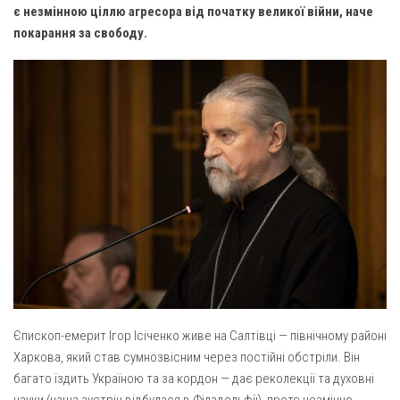
Вознесіння ГНІХ (с. Витівка)
є незмінною ціллю агресора від початку великої війни, наче
Вознесіння Господнього (м. Кобеляки)
покарання за свободу.
Пророка Іллі (смт. Білики)
Різдва Пресвятої Богородиці (с. Вільховатка)
Св. Апостола Андрія Первозванного (с. Засулля)
Св. Миколая (с. Деменки)
Успіння Пресвятої Богородиці (м. Кременчук)
Успіння Пресвятої Богородиці (м. Лубни)
Парохії Сумської області
Введення в храм Богородиці (м. Суми)
Матері Божої Неустанної Помочі (м. Охтирка)
Монастирі
Єпископ-емерит Ігор Ісіченко живе на Салтівці — північному районі
Харкова, який став сумнозвісним через постійні обстріли. Він
Свято-Покровський монастир оо Василіян
багато їздить Україною та за кордон — дає реколекції та духовні
Свято-Івано-Павлівський монастир сестер Згромадження
науки (наша зустріч відбулася в Філадельфії), проте незмінно