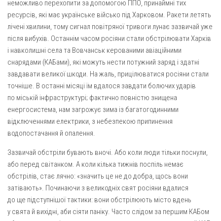
неможливо перехопити за допомогою ППО, принаймні тих
ресурсів, які має українське військо під Харковом. Ракети летять
лічені хвилини, тому сигнал повітряної тривоги лунає зазвичай уже
після вибухів. Останнім часом росіяни стали обстрілювати Харків
і навколишні села та Вовчанськ керованими авіаційними
снарядами (КАБами), які можуть нести потужний заряд і здатні
завдавати великої шкоди. На жаль, прицілюватися росіяни стали
точніше. В останні місяці їм вдалося завдати болючих ударів
по міській інфраструктурі; фактично повністю знищена
енергосистема, нам загрожує зима із багатогодинними
відключеннями електрики, з небезпекою припинення
водопостачання й опалення.
Зазвичай обстріли бувають вночі. Або коли люди тільки поснули,
або перед світанком. А коли кілька тижнів поспіль немає
обстрілів, стає лячно: «значить це не до добра, щось вони
затівають». Починаючи з великодніх свят росіяни вдалися
до ще підступнішої тактики: вони обстрілюють місто вдень
у свята й вихідні, аби сіяти паніку. Часто слідом за першим КАБом