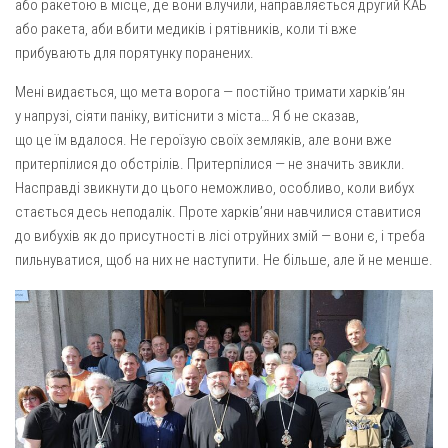
або ракетою в місце, де вони влучили, направляється другий КАБ
або ракета, аби вбити медиків і рятівників, коли ті вже
прибувають для порятунку поранених.
Мені видається, що мета ворога — постійно тримати харків’ян
у напрузі, сіяти паніку, витіснити з міста… Я б не сказав,
що це їм вдалося. Не героїзую своїх земляків, але вони вже
притерпілися до обстрілів. Притерпілися — не значить звикли.
Насправді звикнути до цього неможливо, особливо, коли вибух
стається десь неподалік. Проте харків’яни навчилися ставитися
до вибухів як до присутності в лісі отруйних змій — вони є, і треба
пильнуватися, щоб на них не наступити. Не більше, але й не менше.