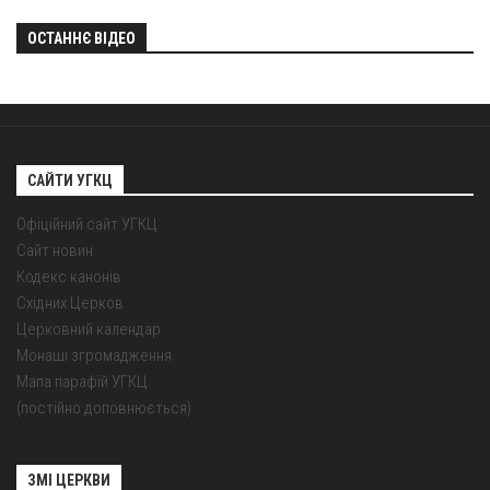
ОСТАННЄ ВІДЕО
САЙТИ УГКЦ
Офіційний сайт УГКЦ
Сайт новин
Кодекс канонів
Східних Церков
Церковний календар
Монаші згромадження
Мапа парафій УГКЦ
(постійно доповнюється)
ЗМІ ЦЕРКВИ