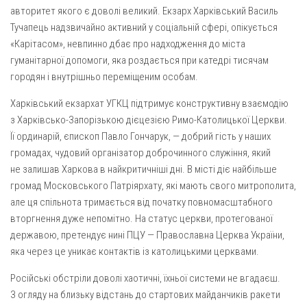
авторитет якого є доволі великий. Екзарх Харківський Василь
Тучапець надзвичайно активний у соціальній сфері, опікується
«Карітасом», невпинно дбає про надходження до міста
гуманітарної допомоги, яка роздається при катедрі тисячам
городян і внутрішньо переміщеним особам.
Харківський екзархат УГКЦ підтримує конструктивну взаємодію
з Харківсько-Запорізькою дієцезією Римо-Католицької Церкви.
Її ординарій, єпископ Павло Гончарук, — добрий гість у наших
громадах, чудовий організатор доброчинного служіння, який
не залишав Харкова в найкритичніші дні. В місті діє найбільше
громад Московського Патріярхату, які мають свого митрополита,
але ця спільнота тримається від початку повномасштабного
вторгнення дуже непомітно. На статус церкви, протегованої
державою, претендує нині ПЦУ — Православна Церква України,
яка через це уникає контактів із католицькими церквами.
Російські обстріли доволі хаотичні, їхньої системи не вгадаєш.
З огляду на близьку відстань до стартових майданчиків ракети