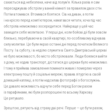
сахається від небезпеки, наче від полум’я. Кілька разів я сам
пересиджував обстріли у ванній кімнаті за правилом двох стін.
Потім втомився. Втомився боятися. Сів на диван, а потім
і на крісло перед комп’ютером, намагався читати, хоча під час
обстрілів неможливо зосередитися. Найкраще у цей час
захищати себе молитвою. У перші дні, коли бойові дії були зовсім
близько, перебуваючи в своїй квартирі, по-особливому відчував
силу молитви. Це були якраз останні дні перед початком Великого
Посту. І в суботу, і в неділю служити в Свято-Дмитрівській церкві
не було можливості, бо місто обстрілювали. Люди боялися вийти
з дому, не ходив транспорт, дістатися до церкви було неможливо.
І тому я приймав замовлення поминати живих і померлих через
електронну пошту й соціальні мережі, правив літургію в своїй
домашній каплиці, а потім надсилав фотографії з богослужінь.
Це давало можливість відчути себе перед Богом разом
із парафіянами, які були розпорошені по всьому Харкову.
Це рятувало.
Зрештою, рятують від страху дві речі. Перше — це бути разом,