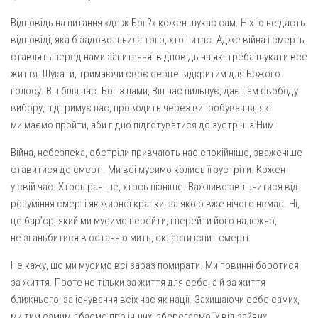
Відповідь на питання «де ж Бог?» кожен шукає сам. Ніхто не дасть
відповіді, яка б задовольнила того, хто питає. Адже війна і смерть
ставлять перед нами запитання, відповідь на які треба шукати все
життя. Шукати, тримаючи своє серце відкритим для Божого
голосу. Він біля нас. Бог з нами, Він нас пильнує, дає нам свободу
вибору, підтримує нас, проводить через випробування, які
ми маємо пройти, аби гідно підготуватися до зустрічі з Ним.
Війна, небезпека, обстріли привчають нас спокійніше, зваженіше
ставитися до смерті. Ми всі мусимо колись її зустріти. Кожен
у свій час. Хтось раніше, хтось пізніше. Важливо звільнитися від
розуміння смерті як жирної крапки, за якою вже нічого немає. Ні,
це бар’єр, який ми мусимо перейти, і перейти його належно,
не зганьбитися в останню мить, скласти іспит смерті.
Не кажу, що ми мусимо всі зараз помирати. Ми повинні боротися
за життя. Проте не тільки за життя для себе, а й за життя
ближнього, за існування всіх нас як нації. Захищаючи себе самих,
ми тим самим дбаємо про інших, зберегаємо їх від зайвих