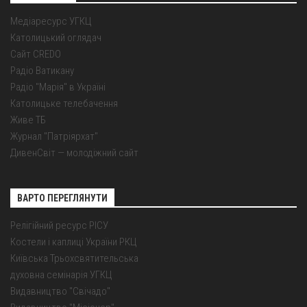
Медіаресурс УГКЦ
Католицький оглядач
Сайт CREDO
Радіо Ватикану
Радіо "Марія" в Україні
Католицьке телебачення
Живе ТБ
Журнал "Патріярхат"
ДивенСвіт — молодіжний сайт
ВАРТО ПЕРЕГЛЯНУТИ
Релігійний ресурс РІСУ
Костели і каплиці України РКЦ
Київська Трьохсвятительська
духовна семінарія УГКЦ
Видавництво "Свічадо"