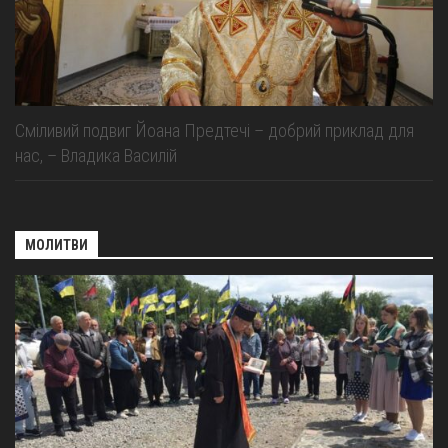
Сміливий подвиг Йоана Предтечі – добрий приклад для
нас, – Владика Василій
МОЛИТВИ