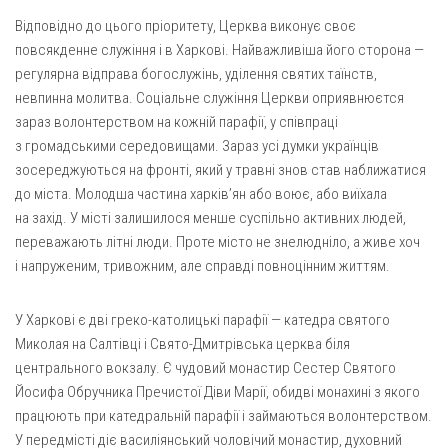
Відповідно до цього пріоритету, Церква виконує своє
Оголошення
повсякденне служіння і в Харкові. Найважливіша його сторона —
Трансляції
регулярна відправа богослужінь, уділення святих таїнств,
невпинна молитва. Соціальне служіння Церкви оприявнюєтся
зараз волонтерством на кожній парафії, у співпраці
з громадськими середовищами. Зараз усі думки українців
зосереджуються на фронті, який у травні знов став наближатися
до міста. Молодша частина харків’ян або воює, або виїхала
на захід. У місті залишилося менше суспільно активних людей,
переважають літні люди. Проте місто не знелюдніло, а живе хоч
і напруженим, тривожним, але справді повноцінним життям.
У Харкові є дві греко-католицькі парафії — катедра святого
Миколая на Салтівці і Свято-Дмитрівська церква біля
центрального вокзалу. Є чудовий монастир Сестер Святого
Йосифа Обручника Пречистої Діви Марії, обидві монахині з якого
працюють при катедральній парафії і займаються волонтерством.
У передмісті діє василіянський чоловічий монастир, духовний