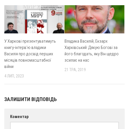
У Харкові презентуватимуть
Владика Василій, Екзарх
книгу-інтерв’ю владики
Харківський: Дякую Богові за
Василія про досвід перших
його благодать, яку Він щедро
місяців повномасштабної
зсилає на нас
війни
21 ТРА, 2019
4 ЛИП, 2023
ЗАЛИШИТИ ВІДПОВІДЬ
Коментар