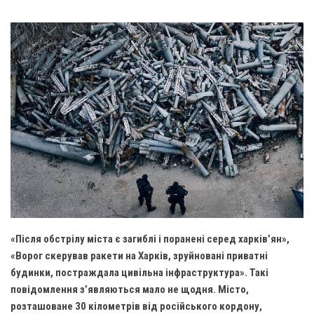
Газета Християнський голос
Архистратига Михаїла (м. Люботин)
Покрови Пресвятої Богородиці (с. Вільча)
Надруковані числа
Преображенська парафія (м. Лозова)
Молитви
Парафія Благовіщення Пресвятої Богородиці (смт
Галерея
Золочів)
Рух pro-life
Парафія Різдва Пресвятої Богородиці м. Берестин
(Красноград)
Парохії Полтавської області
Пресвятої Трійці (м. Полтава)
Всіх Святих українського народу (м. Полтава)
Свято-Юріївська парафія (м. Полтава)
«Після обстрілу міста є загиблі і поранені серед харків’ян»,
Архистратига Михаїла (с. Пригарівка)
«Ворог скерував ракети на Харків, зруйновані приватні
Благовіщення Пресвятої Богородиці (с. Шевченки)
будинки, постраждала цивільна інфраструктура». Такі
повідомлення з’являються мало не щодня. Місто,
Введення у храм Пресвятої Богородиці (с. Дашківка)
розташоване 30 кілометрів від російського кордону,