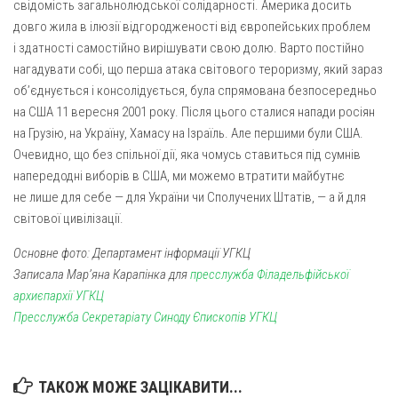
свідомість загальнолюдської солідарності. Америка досить
довго жила в ілюзії відгородженості від європейських проблем
і здатності самостійно вирішувати свою долю. Варто постійно
нагадувати собі, що перша атака світового тероризму, який зараз
об’єднується і консолідується, була спрямована безпосередньо
на США 11 вересня 2001 року. Після цього сталися напади росіян
на Грузію, на Україну, Хамасу на Ізраїль. Але першими були США.
Очевидно, що без спільної дії, яка чомусь ставиться під сумнів
напередодні виборів в США, ми можемо втратити майбутнє
не лише для себе — для України чи Сполучених Штатів, — а й для
світової цивілізації.
Основне фото: Департамент інформації УГКЦ
Записала Мар’яна Карапінка для
пресслужба Філадельфійської
архиєпархії УГКЦ
Пресслужба Секретаріату Синоду Єпископів УГКЦ
ТАКОЖ МОЖЕ ЗАЦІКАВИТИ...