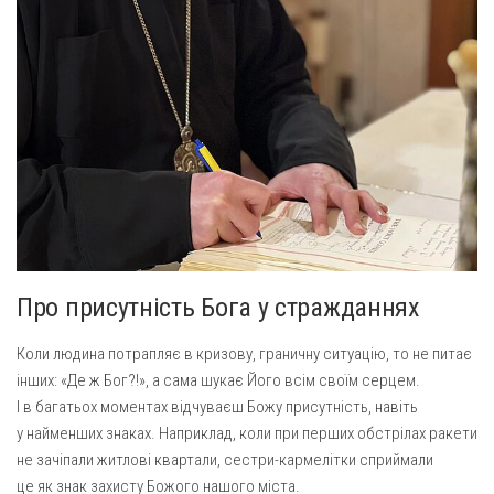
Про присутність Бога у стражданнях
Коли людина потрапляє в кризову, граничну ситуацію, то не питає
інших: «Де ж Бог?!», а сама шукає Його всім своїм серцем.
І в багатьох моментах відчуваєш Божу присутність, навіть
у найменших знаках. Наприклад, коли при перших обстрілах ракети
не зачіпали житлові квартали, сестри-кармелітки сприймали
це як знак захисту Божого нашого міста.