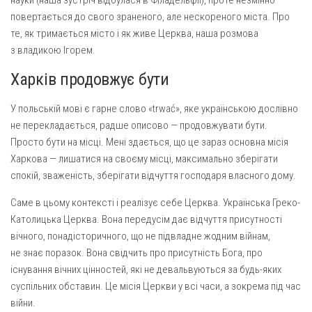
Св. Йосифа ОПДМ
повертається до свого зраненого, але нескореного міста. Про
Монастир сестер милосердя Св. Вінкентія. Дім Милосердя
те, як тримається місто і як живе Церква, наша розмова
з владикою Ігорем.
Монастир Успення Пресвятої Богородиці Сестер Чину
Святого Василія Великого
Харків продовжує бути
Комісії
У польській мові є гарне слово «trwać», яке українською дослівно
Катехитична комісія
не перекладається, радше описово — продовжувати бути.
Комісія у справах молоді
Просто бути на місці. Мені здається, що це зараз основна місія
Харкова — лишатися на своєму місці, максимально зберігати
Комісія у справах родини
спокій, зваженість, зберігати відчуття господаря власного дому.
Комісія з питань душпастирства охорони здоров’я
Саме в цьому контексті і реалізує себе Церква. Українська Греко-
Спільноти
Католицька Церква. Вона передусім дає відчуття присутності
Квіти Слобожанщини
вічного, понадісторичного, що не підвладне жодним війнам,
не знає поразок. Вона свідчить про присутність Бога, про
Харківщина
існування вічних цінностей, які не девальвуються за будь-яких
Полтавщина
суспільних обставин. Це місія Церкви у всі часи, а зокрема під час
війни.
Сумщина