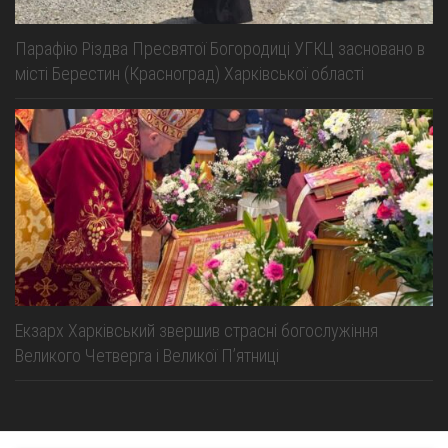
Парафію Різдва Пресвятої Богородиці УГКЦ засновано в
місті Берестин (Красноград) Харківської області
Екзарх Харківський звершив страсні богослужіння
Великого Четверга і Великої Пʼятниці