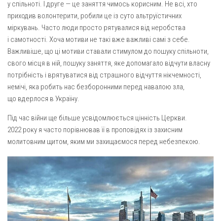
у спільноті. І друге — це заняття чимось корисним. Не всі, хто
приходив волонтерити, робили це із суто альтруїстичних
міркувань. Часто люди просто рятувалися від неробства
і самотності. Хоча мотиви не такі вже важливі самі з себе.
Важливіше, що ці мотиви ставали стимулом до пошуку спільноти,
свого місця в ній, пошуку заняття, яке допомагало відчути власну
потрібність і врятуватися від страшного відчуття нікчемності,
немічі, яка робить нас безборонними перед навалою зла,
що вдерлося в Україну.
Під час війни ще більше усвідомлюється цінність Церкви.
2022 року я часто порівнював її в проповідях із захисним
молитовним щитом, яким ми захищаємося перед небезпекою.