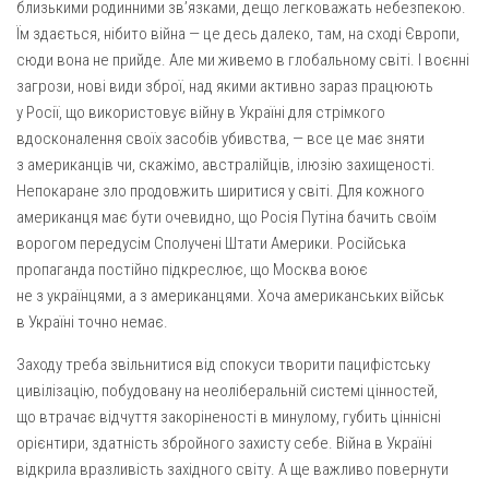
близькими родинними зв’язками, дещо легковажать небезпекою.
Їм здається, нібито війна — це десь далеко, там, на сході Європи,
сюди вона не прийде. Але ми живемо в глобальному світі. І воєнні
загрози, нові види зброї, над якими активно зараз працюють
у Росії, що використовує війну в Україні для стрімкого
вдосконалення своїх засобів убивства, — все це має зняти
з американців чи, скажімо, австралійців, ілюзію захищеності.
Непокаране зло продовжить ширитися у світі. Для кожного
американця має бути очевидно, що Росія Путіна бачить своїм
ворогом передусім Сполучені Штати Америки. Російська
пропаганда постійно підкреслює, що Москва воює
не з українцями, а з американцями. Хоча американських військ
в Україні точно немає.
Заходу треба звільнитися від спокуси творити пацифістську
цивілізацію, побудовану на неоліберальній системі цінностей,
що втрачає відчуття закоріненості в минулому, губить ціннісні
орієнтири, здатність збройного захисту себе. Війна в Україні
відкрила вразливість західного світу. А ще важливо повернути