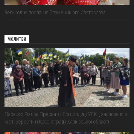
Великоднє послання Блаженнішого Святослава
МОЛИТВИ
Парафію Різдва Пресвятої Богородиці УГКЦ засновано в
місті Берестин (Красноград) Харківської області