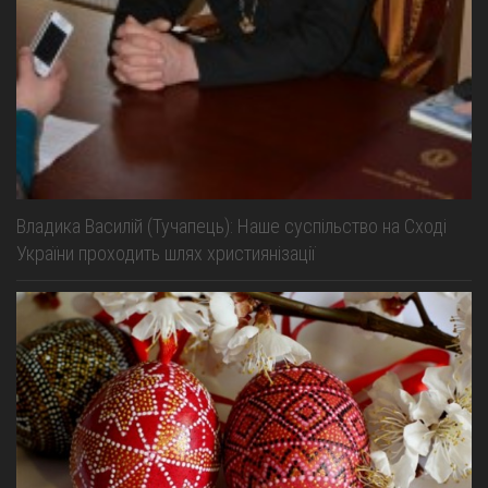
Владика Василій (Тучапець): Наше суспільство на Сході
України проходить шлях християнізації