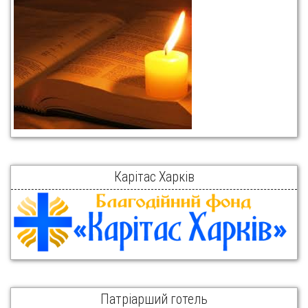
Карітас Харків
Патріарший готель