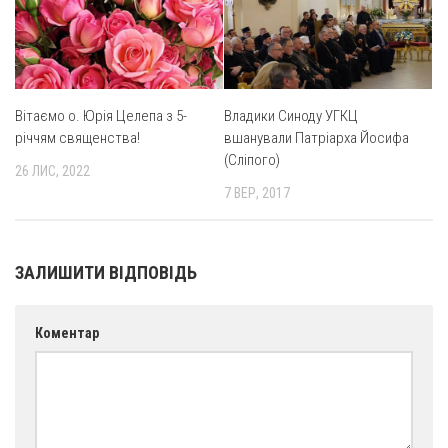
Св. Йосифа ОПДМ
Монастир сестер милосердя Св. Вінкентія. Дім Милосердя
Монастир Успення Пресвятої Богородиці Сестер Чину
Святого Василія Великого
Вітаємо о. Юрія Целепа з 5-
Владики Синоду УГКЦ
Комісії
річчям священства!
вшанували Патріарха Йосифа
(Сліпого)
Катехитична комісія
26 ЛИС, 2022
7 ВЕР, 2017
Комісія у справах молоді
Комісія у справах родини
Комісія з питань душпастирства охорони здоров’я
ЗАЛИШИТИ ВІДПОВІДЬ
Спільноти
Квіти Слобожанщини
Коментар
Харківщина
Полтавщина
Сумщина