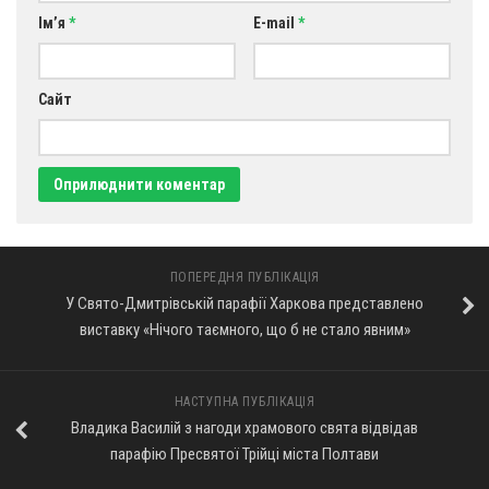
Ім’я
*
E-mail
*
Оголошення
Трансляції
Сайт
ПОПЕРЕДНЯ ПУБЛІКАЦІЯ
У Свято-Дмитрівській парафії Харкова представлено
виставку «Нічого таємного, що б не стало явним»
НАСТУПНА ПУБЛІКАЦІЯ
Владика Василій з нагоди храмового свята відвідав
парафію Пресвятої Трійці міста Полтави