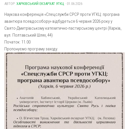
АВТОР:
Газета Християнський голос
ХАРКІВСЬКИЙ ЕКЗАРХАТ УГКЦ
· 01.06.2026
Архистратига Михаїла (м. Люботин)
Покрови Пресвятої Богородиці (с. Вільча)
Надруковані числа
Наукова конференція «Спецслужби СРСР проти УГКЦ: програна
авантюра псевдособору» відбудеться 6 червня 2026 року у
Преображенська парафія (м. Лозова)
Молитви
Свято-Дмитрівському катехитично-пастирському центрі (Харків,
Парафія Благовіщення Пресвятої Богородиці (смт
Галерея
вул. Полтавський Шлях, 44)
Золочів)
Початок: 11.00
Рух pro-life
Парафія Різдва Пресвятої Богородиці м. Берестин
Пропонуємо програму заходу.
(Красноград)
Парохії Полтавської області
Пресвятої Трійці (м. Полтава)
Всіх Святих українського народу (м. Полтава)
Свято-Юріївська парафія (м. Полтава)
Архистратига Михаїла (с. Пригарівка)
Благовіщення Пресвятої Богородиці (с. Шевченки)
Введення у храм Пресвятої Богородиці (с. Дашківка)