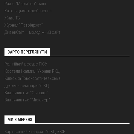
Радіо "Марія" в Україні
Католицьке телебачення
Живе ТБ
Журнал "Патріярхат"
ДивенСвіт — молодіжний сайт
ВАРТО ПЕРЕГЛЯНУТИ
Релігійний ресурс РІСУ
Костели і каплиці України РКЦ
Київська Трьохсвятительська
духовна семінарія УГКЦ
Видавництво "Свічадо"
Видавництво "Місіонер"
МИ В МЕРЕЖІ
Харківський Екзархат УГКЦ в ФБ