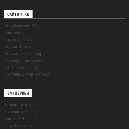
САЙТИ УГКЦ
Офіційний сайт УГКЦ
Сайт новин
Кодекс канонів
Східних Церков
Церковний календар
Монаші згромадження
Мапа парафій УГКЦ
(постійно доповнюється)
ЗМІ ЦЕРКВИ
Медіаресурс УГКЦ
Католицький оглядач
Сайт CREDO
Радіо Ватикану