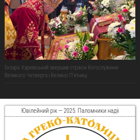
Екзарх Харківський звершив страсні богослужіння
Великого Четверга і Великої Пʼятниці
Ювілейний рік — 2025. Паломники надії