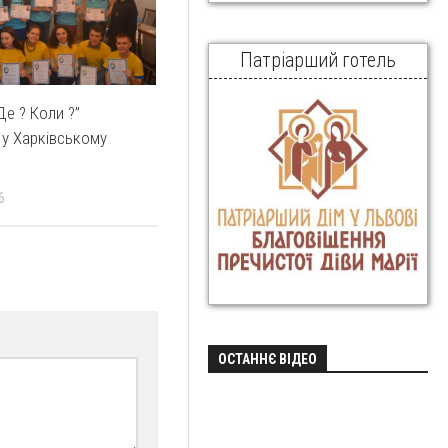
Патріарший готель
Де ? Коли ?”
 у Харківському
6
ОСТАННЄ ВІДЕО