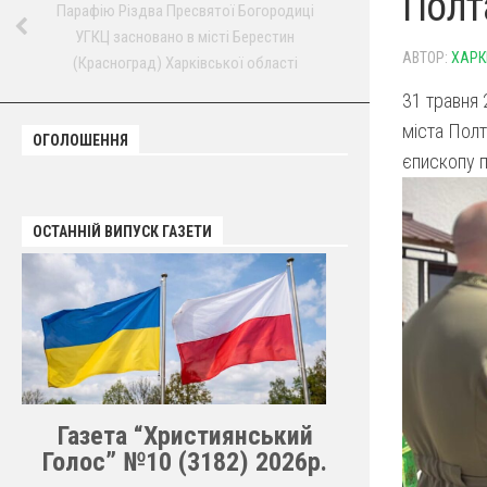
Полт
Парафію Різдва Пресвятої Богородиці
УГКЦ засновано в місті Берестин
АВТОР:
ХАРК
(Красноград) Харківської області
31 травня 
міста Полт
ОГОЛОШЕННЯ
єпископу п
ОСТАННІЙ ВИПУСК ГАЗЕТИ
Газета “Християнський
Голос” №10 (3182) 2026р.