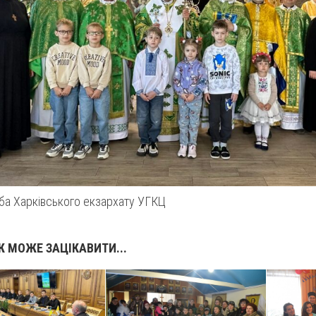
а Харківського екзархату УГКЦ
 МОЖЕ ЗАЦІКАВИТИ...