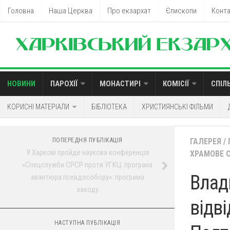
Головна
Наша Церква
Про екзархат
Єпископи
Конт
НОВИНИ
ПАРОХІЇ
МОНАСТИРІ
КОМІСІЇ
СПІЛ
КОРИСНІ МАТЕРІАЛИ
БІБЛІОТЕКА
ХРИСТИЯНСЬКІ ФІЛЬМИ
ПОПЕРЕДНЯ ПУБЛІКАЦІЯ
ГАЛЕРЕЯ
/
У Харкові пройде наукова конференція
ХРАМОВЕ 
«Спецслужби СРСР проти УГКЦ: програна
Влад
авантюра псевдособору»: програма
заходу
відві
НАСТУПНА ПУБЛІКАЦІЯ