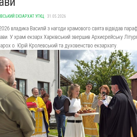
ави
ІВСЬКИЙ ЕКЗАРХАТ УГКЦ
· 31.05.2026
2026 владика Василій з нагоди храмового свята відвідав параф
ави. У храмі екзарх Харківський звершив Архиєрейську Літур
арох о. Юрій Кролевський та духовенство екзархату.