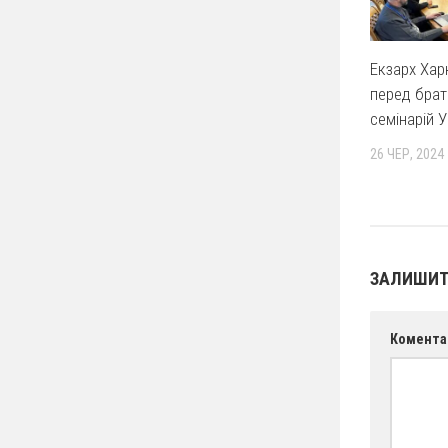
Екзарх Хар
перед брат
семінарій 
26 ЧЕР, 2024
ЗАЛИШИТ
Комента