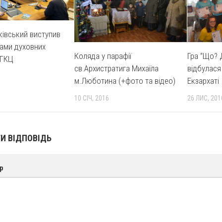
ківський виступив
ами духовних
Коляда у парафії
Гра “Що? 
УГКЦ
св.Архистратига Михаїла
відбулася
м.Люботина (+фото та відео)
Екзархаті
10 СІЧ, 2016
26 ЛИС, 201
И ВІДПОВІДЬ
р