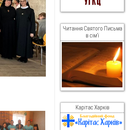
Читання Святого Письма
в сім’ї
Карітас Харків