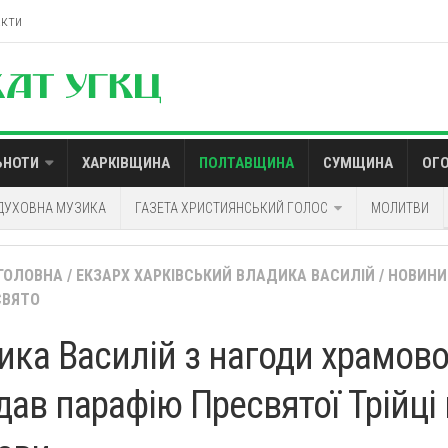
акти
ЬНОТИ
ХАРКІВЩИНА
ПОЛТАВЩИНА
СУМЩИНА
ОГ
ДУХОВНА МУЗИКА
ГАЗЕТА ХРИСТИЯНСЬКИЙ ГОЛОС
МОЛИТВИ
ГОЛОВНА
/
ЕКЗАРХ ХАРКІВСЬКИЙ ВЛАДИКА ВАСИЛІЙ
/
НОВИНИ
СВЯТО
ика Василій з нагоди храмово
дав парафію Пресвятої Трійці 