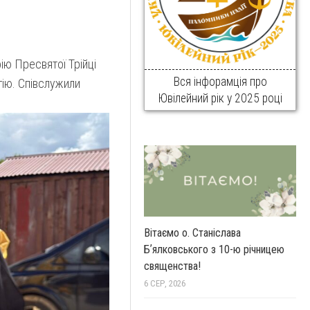
ію Пресвятої Трійці
Вся інфорамція про
гію. Співслужили
Ювілейний рік у 2025 році
Вітаємо о. Станіслава
Бʼялковського з 10-ю річницею
священства!
6 СЕР, 2026