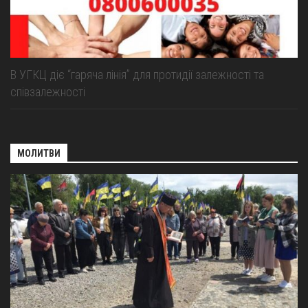
В УГКЦ діє “гаряча лінія” для протидії залежності та
співзалежності
МОЛИТВИ