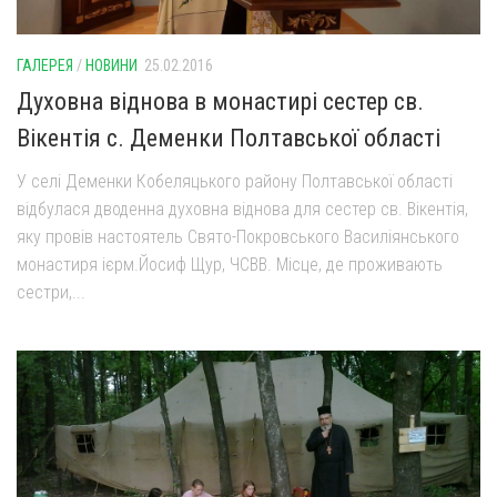
ГАЛЕРЕЯ
/
НОВИНИ
25.02.2016
Духовна віднова в монастирі сестер св.
Вікентія с. Деменки Полтавської області
У селі Деменки Кобеляцького району Полтавської області
відбулася дводенна духовна віднова для сестер св. Вікентія,
яку провів настоятель Свято-Покровського Василіянського
монастиря ієрм.Йосиф Щур, ЧСВВ. Місце, де проживають
сестри,...