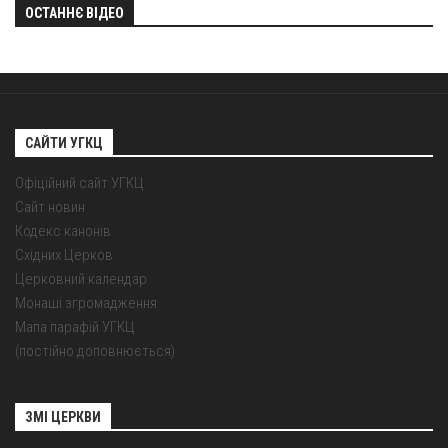
ОСТАННЄ ВІДЕО
САЙТИ УГКЦ
Офіційний сайт УГКЦ
Сайт новин
Кодекс канонів
Східних Церков
Церковний календар
Монаші згромадження
Мапа парафій УГКЦ
(постійно доповнюється)
ЗМІ ЦЕРКВИ