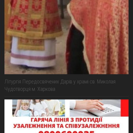
Літургія Передосвячених Дарів у храмі св. Миколая
Чудотворця м. Харкова