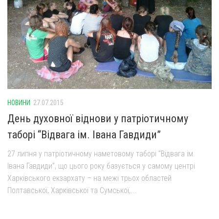
НОВИНИ
27.07.2015
День духовної віднови у патріотичному
таборі “Відвага ім. Івана Гавдиди”
27 липня у патріотичному наметовому таборі “Відвага ім.
Івана Гавдиди”, що цього року базується у самому центрі
Харківського екзархату – на межі трьох областей
Полтавської, Харківської та Сумської,...