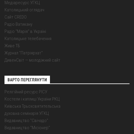
Медіаресурс УГКЦ
Католицький оглядач
Сайт CREDO
Радіо Ватикану
Радіо "Марія" в Україні
Католицьке телебачення
Живе ТБ
Журнал "Патріярхат"
ДивенСвіт — молодіжний сайт
ВАРТО ПЕРЕГЛЯНУТИ
Релігійний ресурс РІСУ
Костели і каплиці України РКЦ
Київська Трьохсвятительська
духовна семінарія УГКЦ
Видавництво "Свічадо"
Видавництво "Місіонер"