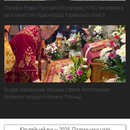
Парафію Різдва Пресвятої Богородиці УГКЦ засновано в
місті Берестин (Красноград) Харківської області
Екзарх Харківський звершив страсні богослужіння
Великого Четверга і Великої Пʼятниці
Ювілейний рік — 2025. Паломники надії