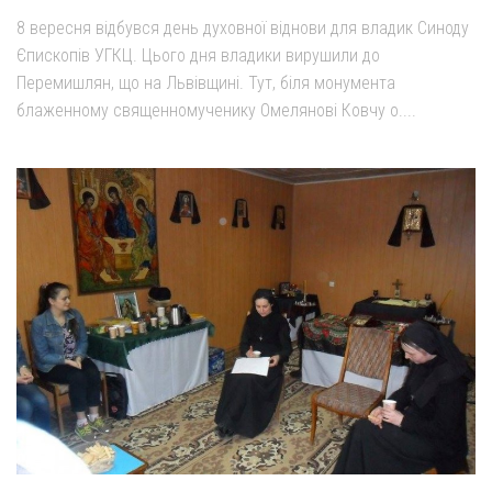
8 вересня відбувся день духовної віднови для владик Синоду
Єпископів УГКЦ. Цього дня владики вирушили до
Перемишлян, що на Львівщині. Тут, біля монумента
блаженному священномученику Омелянові Ковчу о....