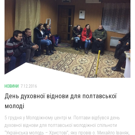
Оголошення
Трансляції
НОВИНИ
7.12.2016
День духовної віднови для полтавської
молоді
5 грудня у Молодіжному центрі м. Полтави відбувся день
духовної віднови для полтавської молодіжної спільноти
“Українська молодь – Христові”, яку провів о. Михайло Іваняк,