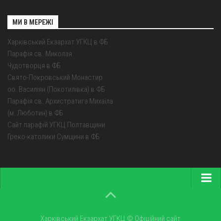
МИ В МЕРЕЖІ
Харківський Екзархат УГКЦ в ФБ
Парафія св. Миколая
Чудотворця в ФБ
Свято-Покровський Монастир
оо. Василіян (Покотилівка) в ФБ
Парафія св. Архистратига Михаїла
(м. Люботин) в ФБ
Сайт парафій УГКЦ Полтавщини
Греко-католики Сумщини в ФБ
Головна
Про екзархат
Харківський Екзархат УГКЦ © Офіційний сайт