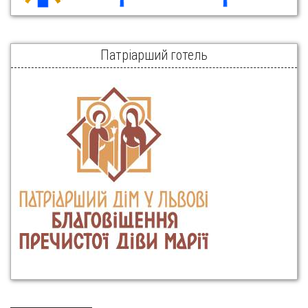
Патріарший готель