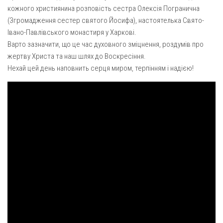
Газета Християнський голос
Архистратига Михаїла (м. Люботин)
кожного християнина розповість сестра Олексія Погранична
(Згромадження сестер святого Йосифа), настоятелька Свято-
Покрови Пресвятої Богородиці (с. Вільча)
Надруковані числа
Івано-Павлівського монастиря у Харкові.
Преображенська парафія (м. Лозова)
Молитви
Варто зазначити, що це час духовного зміцнення, роздумів про
жертву Христа та наш шлях до Воскресіння.
Парафія Благовіщення Пресвятої Богородиці (смт
Галерея
Золочів)
Нехай цей день наповнить серця миром, терпінням і надією!
Рух pro-life
Парафія Різдва Пресвятої Богородиці м. Берестин
(Красноград)
Парохії Полтавської області
Пресвятої Трійці (м. Полтава)
Всіх Святих українського народу (м. Полтава)
Свято-Юріївська парафія (м. Полтава)
Архистратига Михаїла (с. Пригарівка)
Благовіщення Пресвятої Богородиці (с. Шевченки)
Введення у храм Пресвятої Богородиці (с. Дашківка)