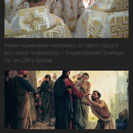
Кожна людина може наблизитися до Христа і відчути
його любов та милосердя — Владика Василій (Тучапець)
під час СДМ у Кракові