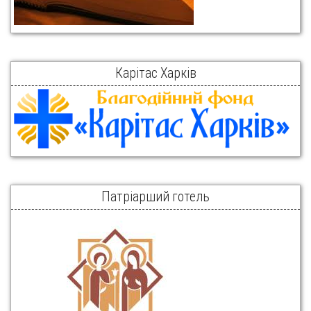
Карітас Харків
Патріарший готель