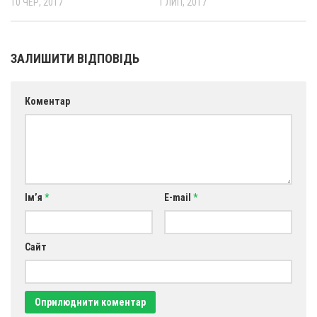
10 ЧЕР, 2017
1 ЛИП, 2017
Св. Йосифа ОПДМ
Монастир сестер милосердя Св. Вінкентія. Дім Милосердя
Монастир Успення Пресвятої Богородиці Сестер Чину
ЗАЛИШИТИ ВІДПОВІДЬ
Святого Василія Великого
Комісії
Коментар
Катехитична комісія
Комісія у справах молоді
Комісія у справах родини
Комісія з питань душпастирства охорони здоров’я
Ім’я
*
E-mail
*
Спільноти
Квіти Слобожанщини
Сайт
Харківщина
Полтавщина
Сумщина