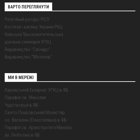
ВАРТО ПЕРЕГЛЯНУТИ
Релігійний ресурс РІСУ
Костели і каплиці України РКЦ
Київська Трьохсвятительська
духовна семінарія УГКЦ
Видавництво "Свічадо"
Видавництво "Місіонер"
МИ В МЕРЕЖІ
Харківський Екзархат УГКЦ в ФБ
Парафія св. Миколая
Чудотворця в ФБ
Свято-Покровський Монастир
оо. Василіян (Покотилівка) в ФБ
Парафія св. Архистратига Михаїла
(м. Люботин) в ФБ