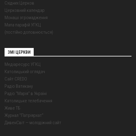
Східних Церков
Церковний календар
Монаші згромадження
Мапа парафій УГКЦ
(постійно доповнюється)
ЗМІ ЦЕРКВИ
Медіаресурс УГКЦ
Католицький оглядач
Сайт CREDO
Радіо Ватикану
Радіо "Марія" в Україні
Католицьке телебачення
Живе ТБ
Журнал "Патріярхат"
ДивенСвіт — молодіжний сайт