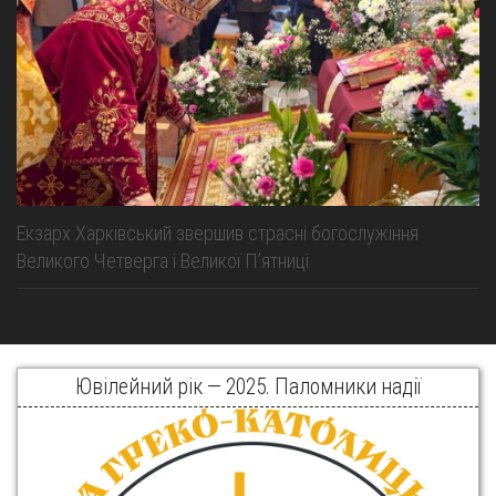
Екзарх Харківський звершив страсні богослужіння
Великого Четверга і Великої Пʼятниці
Ювілейний рік — 2025. Паломники надії