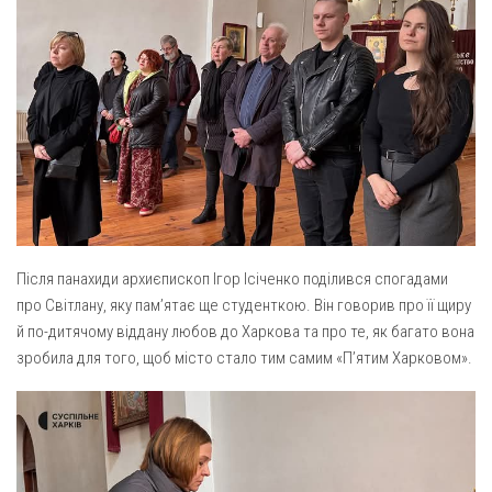
Вознесіння ГНІХ (с. Витівка)
Вознесіння Господнього (м. Кобеляки)
Пророка Іллі (смт. Білики)
Різдва Пресвятої Богородиці (с. Вільховатка)
Св. Апостола Андрія Первозванного (с. Засулля)
Св. Миколая (с. Деменки)
Успіння Пресвятої Богородиці (м. Кременчук)
Успіння Пресвятої Богородиці (м. Лубни)
Після панахиди архиєпископ Ігор Ісіченко поділився спогадами
Парохії Сумської області
про Світлану, яку пам’ятає ще студенткою. Він говорив про її щиру
Введення в храм Богородиці (м. Суми)
й по-дитячому віддану любов до Харкова та про те, як багато вона
зробила для того, щоб місто стало тим самим «П’ятим Харковом».
Матері Божої Неустанної Помочі (м. Охтирка)
Монастирі
Свято-Покровський монастир оо Василіян
Свято-Івано-Павлівський монастир сестер Згромадження