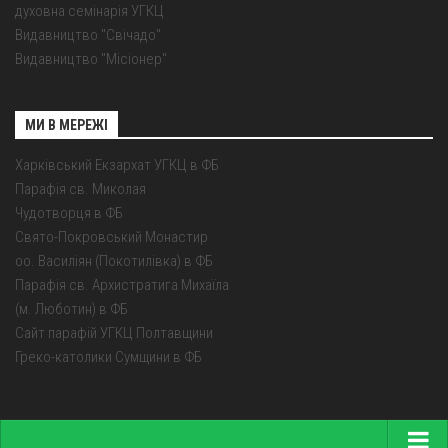
духовна семінарія УГКЦ
Видавництво "Свічадо"
Видавництво "Місіонер"
МИ В МЕРЕЖІ
Харківський Екзархат УГКЦ в ФБ
Парафія св. Миколая
Чудотворця в ФБ
Свято-Покровський Монастир
оо. Василіян (Покотилівка) в ФБ
Парафія св. Архистратига Михаїла
(м. Люботин) в ФБ
Сайт парафій УГКЦ Полтавщини
Греко-католики Сумщини в ФБ