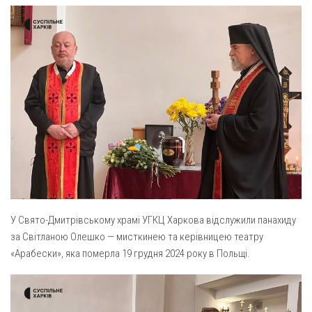
Газета Християнський голос
Архистратига Михаїла (м. Люботин)
Покрови Пресвятої Богородиці (с. Вільча)
Надруковані числа
Преображенська парафія (м. Лозова)
Молитви
Парафія Благовіщення Пресвятої Богородиці (смт
Галерея
Золочів)
Рух pro-life
Парафія Різдва Пресвятої Богородиці м. Берестин
(Красноград)
Парохії Полтавської області
Пресвятої Трійці (м. Полтава)
Всіх Святих українського народу (м. Полтава)
У Свято-Дмитрівському храмі УГКЦ Харкова відслужили панахиду
Свято-Юріївська парафія (м. Полтава)
за Світланою Олешко — мисткинею та керівницею театру
Архистратига Михаїла (с. Пригарівка)
«Арабески», яка померла 19 грудня 2024 року в Польщі.
Благовіщення Пресвятої Богородиці (с. Шевченки)
Введення у храм Пресвятої Богородиці (с. Дашківка)