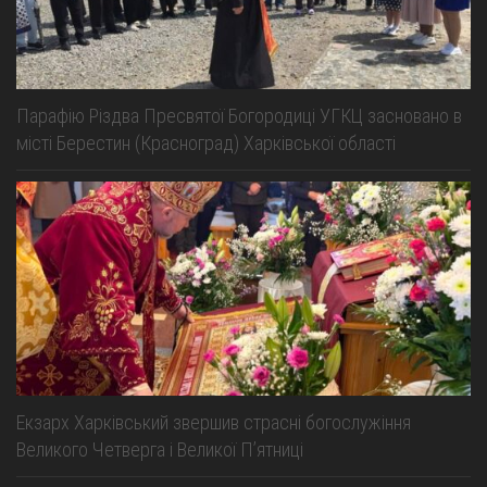
Парафію Різдва Пресвятої Богородиці УГКЦ засновано в
місті Берестин (Красноград) Харківської області
Екзарх Харківський звершив страсні богослужіння
Великого Четверга і Великої Пʼятниці