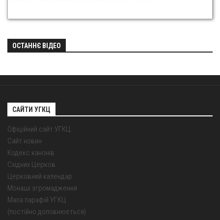
ОСТАННЄ ВІДЕО
САЙТИ УГКЦ
Офіційний сайт УГКЦ
Сайт новин
Кодекс канонів
Східних Церков
Церковний календар
Монаші згромадження
Мапа парафій УГКЦ
(постійно доповнюється)