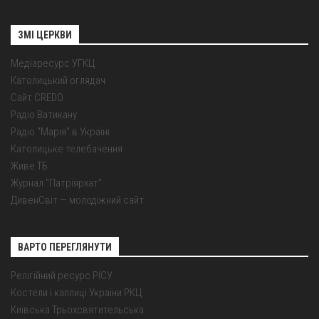
ЗМІ ЦЕРКВИ
Медіаресурс УГКЦ
Католицький оглядач
Сайт CREDO
Радіо Ватикану
Радіо "Марія" в Україні
Католицьке телебачення
Живе ТБ
Журнал "Патріярхат"
ДивенСвіт — молодіжний сайт
ВАРТО ПЕРЕГЛЯНУТИ
Релігійний ресурс РІСУ
Костели і каплиці України РКЦ
Київська Трьохсвятительська