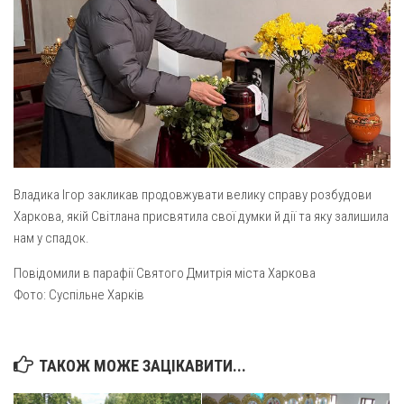
Св. Йосифа ОПДМ
Монастир сестер милосердя Св. Вінкентія. Дім Милосердя
Монастир Успення Пресвятої Богородиці Сестер Чину
Святого Василія Великого
Комісії
Катехитична комісія
Комісія у справах молоді
Владика Ігор закликав продовжувати велику справу розбудови
Комісія у справах родини
Харкова, якій Світлана присвятила свої думки й дії та яку залишила
Комісія з питань душпастирства охорони здоров’я
нам у спадок.
Спільноти
Повідомили в парафії Святого Дмитрія міста Харкова
Фото: Суспільне Харків
Квіти Слобожанщини
Харківщина
ТАКОЖ МОЖЕ ЗАЦІКАВИТИ...
Полтавщина
Сумщина