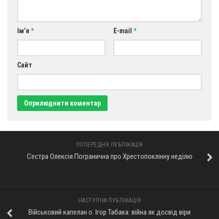
Ім’я
*
E-mail
*
Сайт
ПОПЕРЕДНЯ ПУБЛІКАЦІЯ
Сестра Олексія Погранична про Хрестопоклінну неділю
НАСТУПНА ПУБЛІКАЦІЯ
Військовий капелан о. Ігор Табака: війна як досвід віри