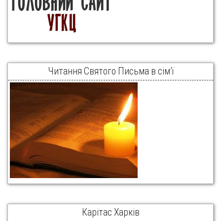
Читання Святого Письма в сім’ї
Карітас Харків