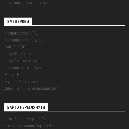
(постійно доповнюється)
ЗМІ ЦЕРКВИ
Медіаресурс УГКЦ
Католицький оглядач
Сайт CREDO
Радіо Ватикану
Радіо "Марія" в Україні
Католицьке телебачення
Живе ТБ
Журнал "Патріярхат"
ДивенСвіт — молодіжний сайт
ВАРТО ПЕРЕГЛЯНУТИ
Релігійний ресурс РІСУ
Костели і каплиці України РКЦ