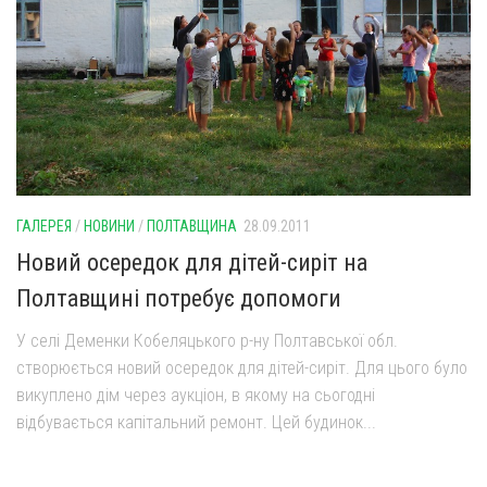
ГАЛЕРЕЯ
/
НОВИНИ
/
ПОЛТАВЩИНА
28.09.2011
Новий осередок для дітей-сиріт на
Полтавщині потребує допомоги
У селі Деменки Кобеляцького р-ну Полтавської обл.
створюється новий осередок для дітей-сиріт. Для цього було
викуплено дім через аукціон, в якому на сьогодні
відбувається капітальний ремонт. Цей будинок...