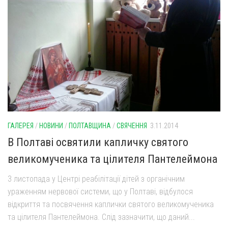
ГАЛЕРЕЯ
/
НОВИНИ
/
ПОЛТАВЩИНА
/
СВЯЧЕННЯ
3.11.2014
В Полтаві освятили капличку святого
великомученика та цілителя Пантелеймона
3 листопада у Центрі реабілітації дітей з органічним
ураженням нервової системи, що у Полтаві, відбулося
відкриття та посвячення каплички святого великомученика
та цілителя Пантелеймона. Слід зазначити, що даний...