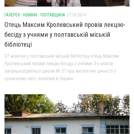
ГАЛЕРЕЯ
/
НОВИНИ
/
ПОЛТАВЩИНА
27.10.2014
Отець Максим Кролевський провів лекцію-
бесіду з учнями у полтавській міській
бібліотеці
27 жовтня у полтавській міській бібліотеці отець Максим
Кролевський провів лекцію-бесіду з учнями 3-х класів
загальноосвітньої школи № 37 про екологічні цінності у
сучасному світі, зокрема в Україні....