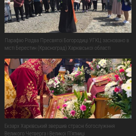
Парафію Різдва Пресвятої Богородиці УГКЦ засновано в
місті Берестин (Красноград) Харківської області
Екзарх Харківський звершив страсні богослужіння
Великого Четверга і Великої Пʼятниці