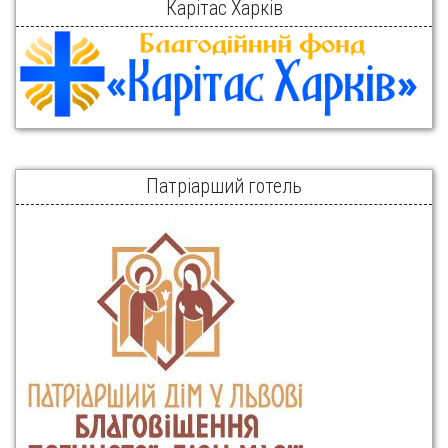
Карітас Харків
Патріарший готель