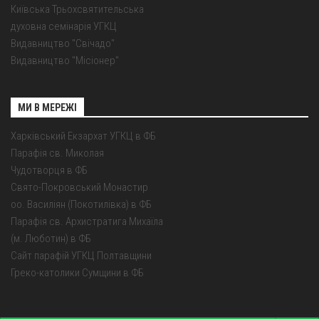
Київська Трьохсвятительська
духовна семінарія УГКЦ
Видавництво "Свічадо"
Видавництво "Місіонер"
МИ В МЕРЕЖІ
Харківський Екзархат УГКЦ в ФБ
Парафія св. Миколая
Чудотворця в ФБ
Свято-Покровський Монастир
оо. Василіян (Покотилівка) в ФБ
Парафія св. Архистратига Михаїла
(м. Люботин) в ФБ
Сайт парафій УГКЦ Полтавщини
Греко-католики Сумщини в ФБ