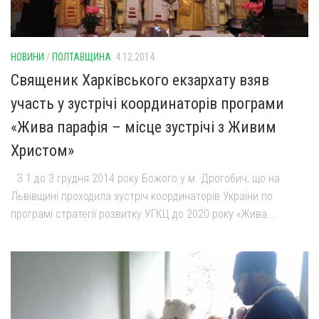
НОВИНИ
/
ПОЛТАВЩИНА
4.12.2014
Священик Харківського екзархату взяв
участь у зустрічі координаторів програми
«Жива парафія – місце зустрічі з Живим
Христом»
З 1 до 3 грудня 2014 року Божого у м. Дрогобич, що на
Львівщині проходила зустріч координаторів України по
програмі стратегії розвитку УГКЦ до 2020 року «Жива...