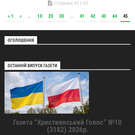
Сторінка 45 з 45
« 1
«
...
10
20
30
...
41
42
43
44
45
ОГОЛОШЕННЯ
ОСТАННІЙ ВИПУСК ГАЗЕТИ
Газета “Християнський Голос” №10
(3182) 2026р.