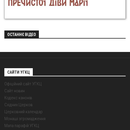
ОСТАННЄ ВІДЕО
САЙТИ УГКЦ
Офіційний сайт УГКЦ
Сайт новин
Кодекс канонів
Східних Церков
Церковний календар
Монаші згромадження
Мапа парафій УГКЦ