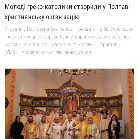
Молоді греко-католики створили у Полтаві
Оголошення
християнську організацію
Трансляції
7 грудня у Полтаві на базі парафії Пресвятої Трійці Української
греко-католицької Церкви було утворено місцевий осередок
молодіжної організації «Українська молодь ― Христові»
(УМХ). У осередку сьогодні знаходиться...