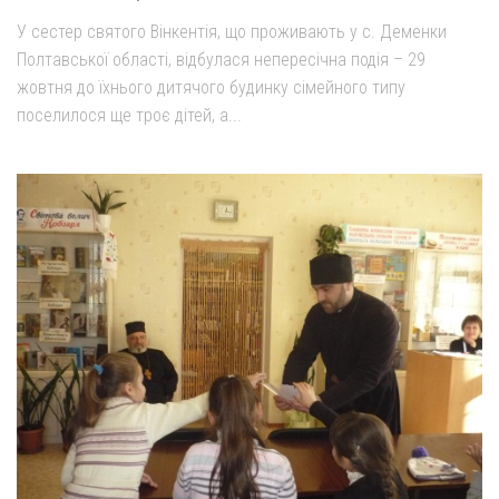
У сестер святого Вінкентія, що проживають у с. Деменки
Полтавської області, відбулася непересічна подія – 29
жовтня до їхнього дитячого будинку сімейного типу
поселилося ще троє дітей, а...