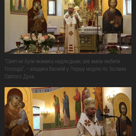
“Святі не були якимись надлюдьми, але вміли любити
Господа”, – владика Василій у Першу неділю по Зісланні
Святого Духа