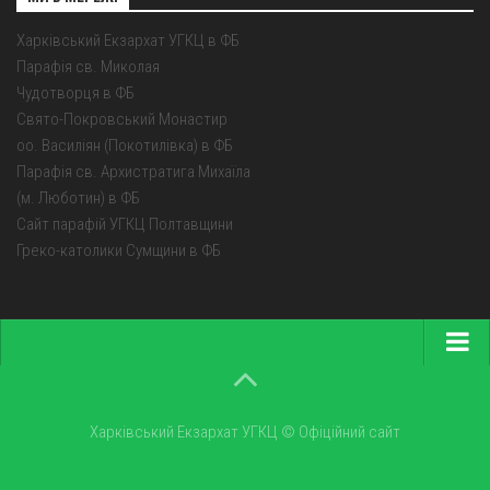
Харківський Екзархат УГКЦ в ФБ
Парафія св. Миколая
Чудотворця в ФБ
Свято-Покровський Монастир
оо. Василіян (Покотилівка) в ФБ
Парафія св. Архистратига Михаїла
(м. Люботин) в ФБ
Сайт парафій УГКЦ Полтавщини
Греко-католики Сумщини в ФБ
Головна
Про екзархат
Харківський Екзархат УГКЦ © Офіційний сайт
Парохії