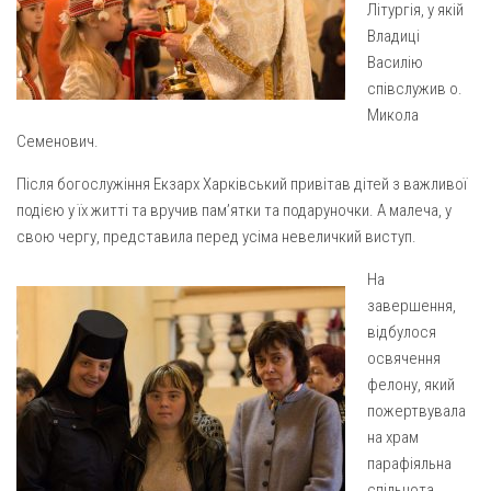
Св. Йосифа ОПДМ
Літургія, у якій
Владиці
Монастир сестер милосердя Св. Вінкентія. Дім Милосердя
Василію
Монастир Успення Пресвятої Богородиці Сестер Чину
співслужив о.
Святого Василія Великого
Микола
Семенович.
Комісії
Катехитична комісія
Після богослужіння Екзарх Харківський привітав дітей з важливої
подією у їх житті та вручив пам’ятки та подаруночки. А малеча, у
Комісія у справах молоді
свою чергу, представила перед усіма невеличкий виступ.
Комісія у справах родини
На
Комісія з питань душпастирства охорони здоров’я
завершення,
Спільноти
відбулося
освячення
Квіти Слобожанщини
фелону, який
Харківщина
пожертвувала
на храм
Полтавщина
парафіяльна
Сумщина
спільнота