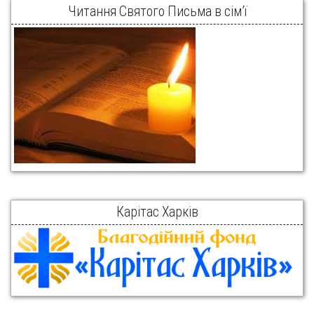
Читання Святого Письма в сім’ї
Карітас Харків