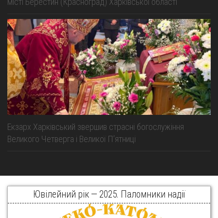
місті Берестин (Красноград) Харківської області
Екзарх Харківський звершив страсні богослужіння
Великого Четверга і Великої Пʼятниці
Ювілейний рік — 2025. Паломники надії