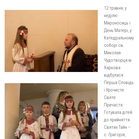
Газета Християнський голос
Архистратига Михаїла (м. Люботин)
12 травня, у
Покрови Пресвятої Богородиці (с. Вільча)
Надруковані числа
неділю
Мироносиць і
Преображенська парафія (м. Лозова)
Молитви
День Матері, у
Парафія Благовіщення Пресвятої Богородиці (смт
Галерея
Катедральному
Золочів)
соборі св.
Рух pro-life
Парафія Різдва Пресвятої Богородиці м. Берестин
Миколая
(Красноград)
Чудотворця м.
Харкова
Парохії Полтавської області
відбулася
Пресвятої Трійці (м. Полтава)
Перша Сповідь
Всіх Святих українського народу (м. Полтава)
і Урочисте
Святе
Свято-Юріївська парафія (м. Полтава)
Причастя.
Архистратига Михаїла (с. Пригарівка)
Готувала дітей
Благовіщення Пресвятої Богородиці (с. Шевченки)
до прийняття
Святих Тайн –
Введення у храм Пресвятої Богородиці (с. Дашківка)
с. Григорія,