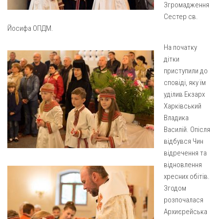
Вознесіння ГНІХ (с. Витівка)
Згромадження
Сестер св.
Вознесіння Господнього (м. Кобеляки)
Йосифа ОПДМ.
Пророка Іллі (смт. Білики)
На початку
Різдва Пресвятої Богородиці (с. Вільховатка)
дітки
Св. Апостола Андрія Первозванного (с. Засулля)
приступили до
Св. Миколая (с. Деменки)
сповіді, яку їм
уділив Екзарх
Успіння Пресвятої Богородиці (м. Кременчук)
Харківський
Успіння Пресвятої Богородиці (м. Лубни)
Владика
Василій. Опісля
Парохії Сумської області
відбувся Чин
Введення в храм Богородиці (м. Суми)
відречення та
Матері Божої Неустанної Помочі (м. Охтирка)
відновлення
хресних обітів.
Монастирі
Згодом
Свято-Покровський монастир оо Василіян
розпочалася
Архиєрейська
Свято-Івано-Павлівський монастир сестер Згромадження