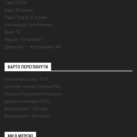
Сайт CREDO
Радіо Ватикану
Радіо "Марія" в Україні
Католицьке телебачення
Живе ТБ
Журнал "Патріярхат"
ДивенСвіт — молодіжний сайт
ВАРТО ПЕРЕГЛЯНУТИ
Релігійний ресурс РІСУ
Костели і каплиці України РКЦ
Київська Трьохсвятительська
духовна семінарія УГКЦ
Видавництво "Свічадо"
Видавництво "Місіонер"
МИ В МЕРЕЖІ