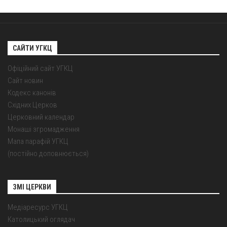
САЙТИ УГКЦ
Офіційний сайт УГКЦ
Сайт новин
Кодекс канонів
Східних Церков
Церковний календар
Монаші згромадження
Мапа парафій УГКЦ
(постійно доповнюється)
ЗМІ ЦЕРКВИ
Медіаресурс УГКЦ
Католицький оглядач