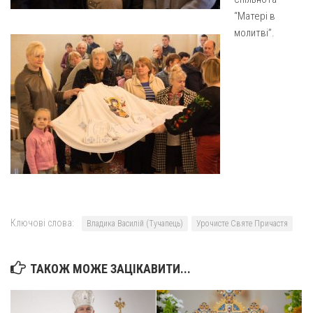
“Матері в
Оголошення
молитві”.
Трансляції
Ключові слова:
Владика Василій (Тучапець)
Урочисте Святе Причастя
ТАКОЖ МОЖЕ ЗАЦІКАВИТИ...