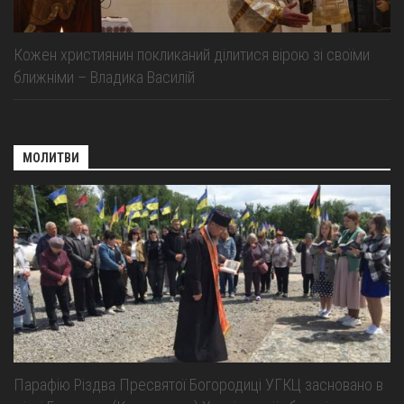
Кожен християнин покликаний ділитися вірою зі своїми
ближніми – Владика Василій
МОЛИТВИ
Парафію Різдва Пресвятої Богородиці УГКЦ засновано в