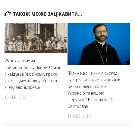
ТАКОЖ МОЖЕ ЗАЦІКАВИТИ...
75 років тому на
псевдособорі у Львові Сталін
“Майже всі, з ким я сьогодні
ліквідував Українську греко-
зустрічався, висловлювали
католицьку церкву. Хроніка
свою солідарність з
«невдалої імпрези»
Україною та нашою
10 БЕР, 2021
Церквою” Блаженніший
Святослав
19 ЖОВ, 2014