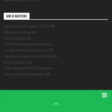
МИ В МЕРЕЖІ
Харківський Екзархат УГКЦ в ФБ
Парафія св. Миколая
Чудотворця в ФБ
Свято-Покровський Монастир
оо. Василіян (Покотилівка) в ФБ
Парафія св. Архистратига Михаїла
(м. Люботин) в ФБ
Сайт парафій УГКЦ Полтавщини
Греко-католики Сумщини в ФБ
Головна