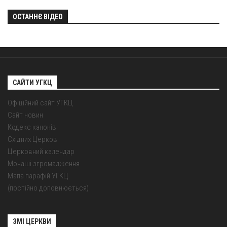
ОСТАННЄ ВІДЕО
САЙТИ УГКЦ
Офіційний сайт УГКЦ
Сайт новин
Кодекс канонів
Східних Церков
Церковний календар
Монаші згромадження
Мапа парафій УГКЦ
(постійно доповнюється)
ЗМІ ЦЕРКВИ