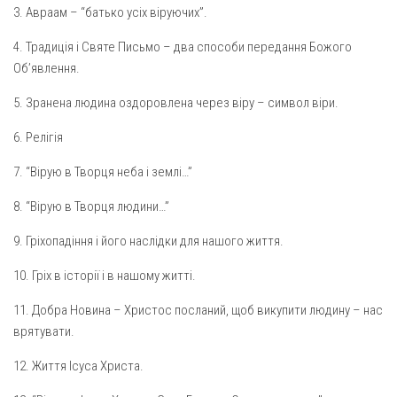
3. Авраам – “батько усіх віруючих”.
Газета Християнський голос
Архистратига Михаїла (м. Люботин)
Покрови Пресвятої Богородиці (с. Вільча)
Надруковані числа
4. Традиція і Святе Письмо – два способи передання Божого
Об’явлення.
Преображенська парафія (м. Лозова)
Молитви
Парафія Благовіщення Пресвятої Богородиці (смт
5. Зранена людина оздоровлена через віру – символ віри.
Галерея
Золочів)
6. Релігія
Рух pro-life
Парафія Різдва Пресвятої Богородиці м. Берестин
(Красноград)
7. “Вірую в Творця неба і землі…”
Парохії Полтавської області
8. “Вірую в Творця людини…”
Пресвятої Трійці (м. Полтава)
9. Гріхопадіння і його наслідки для нашого життя.
Всіх Святих українського народу (м. Полтава)
10. Гріх в історії і в нашому житті.
Свято-Юріївська парафія (м. Полтава)
11. Добра Новина – Христос посланий, щоб викупити людину – нас
Архистратига Михаїла (с. Пригарівка)
врятувати.
Благовіщення Пресвятої Богородиці (с. Шевченки)
12. Життя Ісуса Христа.
Введення у храм Пресвятої Богородиці (с. Дашківка)