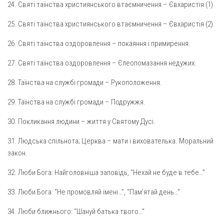
Св. Йосифа ОПДМ
24. Святі таїнства християнського втаємничення – Євхаристія (1).
Монастир сестер милосердя Св. Вінкентія. Дім Милосердя
25. Святі таїнства християнського втаємничення – Євхаристія (2).
Монастир Успення Пресвятої Богородиці Сестер Чину
26. Святі таїнства оздоровлення – покаяння і примирення.
Святого Василія Великого
27. Святі таїнства оздоровлення – Єлеопомазання недужих.
Комісії
Катехитична комісія
28. Таїнства на службі громади – Рукоположення.
Комісія у справах молоді
29. Таїнства на службі громади – Подружжя.
Комісія у справах родини
30. Покликання людини – життя у Святому Дусі.
Комісія з питань душпастирства охорони здоров’я
31. Людська спільнота; Церква – мати і вихователька. Моральний
Спільноти
закон.
Квіти Слобожанщини
32. Люби Бога: Найголовніша заповідь, “Нехай не буде в тебе…”
Харківщина
33. Люби Бога: “Не промовляй імені…”, “Пам’ятай день…”
Полтавщина
34. Люби ближнього: “Шануй батька твого…”
Сумщина