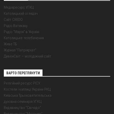
Медіаресурс УГКЦ
Католицький оглядач
Сайт CREDO
Радіо Ватикану
Радіо "Марія" в Україні
Католицьке телебачення
Живе ТБ
Журнал "Патріярхат"
ДивенСвіт — молодіжний сайт
ВАРТО ПЕРЕГЛЯНУТИ
Релігійний ресурс РІСУ
Костели і каплиці України РКЦ
Київська Трьохсвятительська
духовна семінарія УГКЦ
Видавництво "Свічадо"
Видавництво "Місіонер"