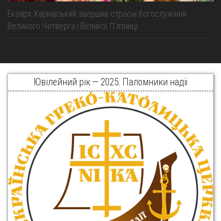
Екзарх Харківський звершив страсні богослужіння
Великого Четверга і Великої Пʼятниці
Ювілейний рік — 2025. Паломники надії