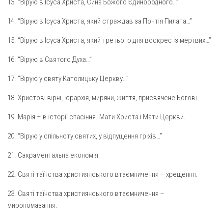
Вознесіння ГНІХ (с. Витівка)
13. “Вірую в Ісуса Христа, Сина Божого Єдинородного…”
Вознесіння Господнього (м. Кобеляки)
14. “Вірую в Ісуса Христа, який страждав за Понтія Пилата…”
Пророка Іллі (смт. Білики)
15. “Вірую в Ісуса Христа, який третього дня воскрес із мертвих…”
Різдва Пресвятої Богородиці (с. Вільховатка)
16. “Вірую в Святого Духа…”
Св. Апостола Андрія Первозванного (с. Засулля)
17. “Вірую у святу Католицьку Церкву…”
Св. Миколая (с. Деменки)
18. Христові вірні, ієрархія, миряни, життя, присвячене Богові.
Успіння Пресвятої Богородиці (м. Кременчук)
Успіння Пресвятої Богородиці (м. Лубни)
19. Марія – в історії спасіння. Мати Христа і Мати Церкви.
Парохії Сумської області
20. “Вірую у спільноту святих, у відпущення гріхів…”
Введення в храм Богородиці (м. Суми)
21. Сакраментальна економія.
Матері Божої Неустанної Помочі (м. Охтирка)
22. Святі таїнства християнського втаємничення – хрещення.
Монастирі
23. Святі таїнства християнського втаємничення –
Свято-Покровський монастир оо Василіян
миропомазання.
Свято-Івано-Павлівський монастир сестер Згромадження