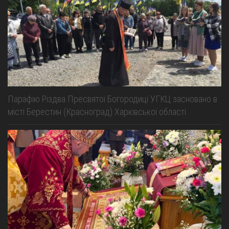
Парафію Різдва Пресвятої Богородиці УГКЦ засновано в
місті Берестин (Красноград) Харківської області