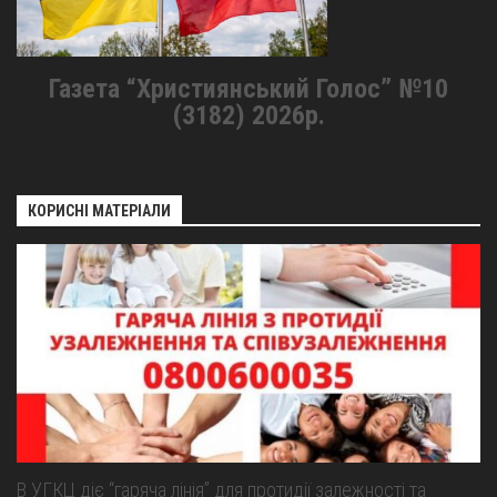
Газета “Християнський Голос” №10
(3182) 2026р.
КОРИСНІ МАТЕРІАЛИ
В УГКЦ діє “гаряча лінія” для протидії залежності та