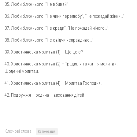
35. Люби ближнього: “Не вбивай”
Оголошення
36. Люби ближнього: “Не чини перелюбу”, “Не пожадай жінки…”
Трансляції
37. Люби ближнього: “Не кради”, “Не пожадай нічого…”
38. Люби ближнього: “Не свідчи неправдиво…”
39. Християнська молитва (1) – Що це є?
40. Християнська молитва (2) – Традиція та життя молитви.
Щоденні молитви.
41. Християнська молитва (4) – Молитва Господня.
42. Подружжя – родина – виховання дітей
Ключові слова:
Катехезація