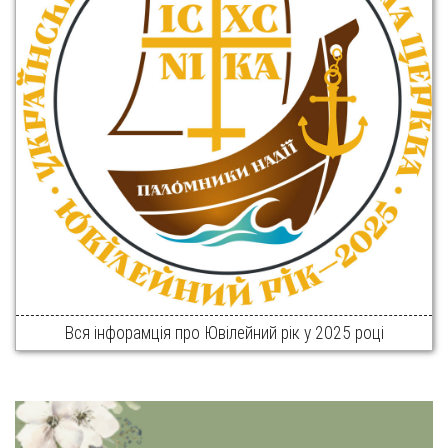
Вся інфорамція про Ювілейний рік у 2025 році