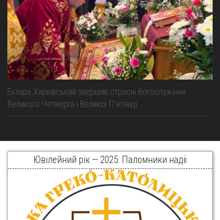
Екзарх Харківський звершив страсні богослужіння
Великого Четверга і Великої Пʼятниці
Ювілейний рік — 2025. Паломники надії