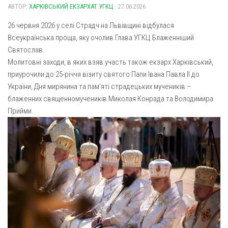
АВТОР:
Газета Християнський голос
ХАРКІВСЬКИЙ ЕКЗАРХАТ УГКЦ
· 27.06.2026
Архистратига Михаїла (м. Люботин)
Покрови Пресвятої Богородиці (с. Вільча)
Надруковані числа
26 червня 2026 у селі Страдч на Львівщині відбулася
Всеукраїнська проща, яку очолив Глава УГКЦ Блаженніший
Преображенська парафія (м. Лозова)
Молитви
Святослав.
Парафія Благовіщення Пресвятої Богородиці (смт
Галерея
Молитовні заходи, в яких взяв участь також екзарх Харківський,
Золочів)
приурочили до 25-річчя візиту святого Папи Івана Павла ІІ до
Рух pro-life
Парафія Різдва Пресвятої Богородиці м. Берестин
України, Дня мирянина та пам’яті страдецьких мучеників –
(Красноград)
блаженних священномучеників Миколая Конрада та Володимира
Прийми.
Парохії Полтавської області
Пресвятої Трійці (м. Полтава)
Всіх Святих українського народу (м. Полтава)
Свято-Юріївська парафія (м. Полтава)
Архистратига Михаїла (с. Пригарівка)
Благовіщення Пресвятої Богородиці (с. Шевченки)
Введення у храм Пресвятої Богородиці (с. Дашківка)