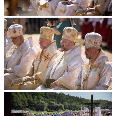
Вознесіння ГНІХ (с. Витівка)
Вознесіння Господнього (м. Кобеляки)
Пророка Іллі (смт. Білики)
Різдва Пресвятої Богородиці (с. Вільховатка)
Св. Апостола Андрія Первозванного (с. Засулля)
Св. Миколая (с. Деменки)
Успіння Пресвятої Богородиці (м. Кременчук)
Успіння Пресвятої Богородиці (м. Лубни)
Парохії Сумської області
Введення в храм Богородиці (м. Суми)
Матері Божої Неустанної Помочі (м. Охтирка)
Монастирі
Свято-Покровський монастир оо Василіян
Свято-Івано-Павлівський монастир сестер Згромадження