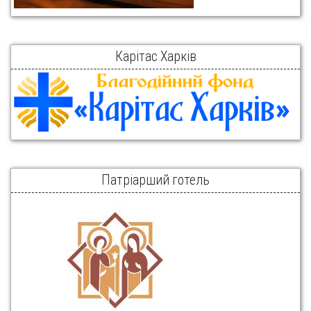
Карітас Харків
Патріарший готель