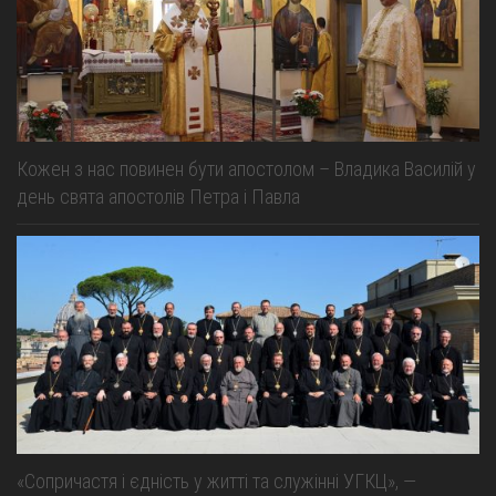
Кожен з нас повинен бути апостолом – Владика Василій у
день свята апостолів Петра і Павла
«Сопричастя і єдність у житті та служінні УГКЦ», —