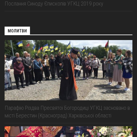
Послання Синоду Єпископів УГКЦ 2019 року
МОЛИТВИ
Парафію Різдва Пресвятої Богородиці УГКЦ засновано в
місті Берестин (Красноград) Харківської області