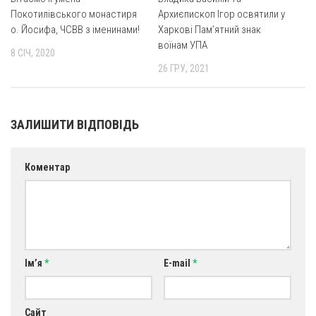
Покотилівського монастиря
Архиєпископ Ігор освятили у
Оголошення
о. Йосифа, ЧСВВ з іменинами!
Харкові Пам’ятний знак
воїнам УПА
Трансляції
8 СІЧ, 2020
26 ГРУ, 2021
ЗАЛИШИТИ ВІДПОВІДЬ
Коментар
Ім’я
*
E-mail
*
Сайт