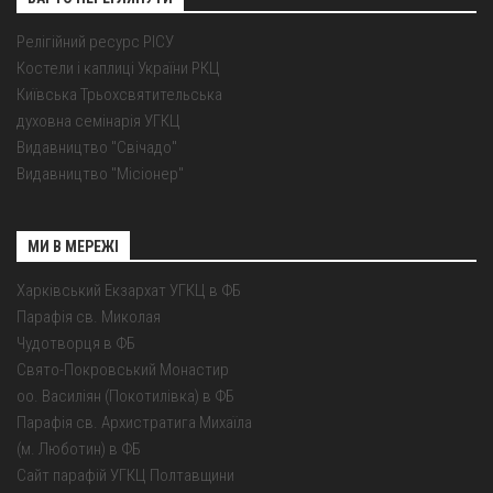
Релігійний ресурс РІСУ
Костели і каплиці України РКЦ
Київська Трьохсвятительська
духовна семінарія УГКЦ
Видавництво "Свічадо"
Видавництво "Місіонер"
МИ В МЕРЕЖІ
Харківський Екзархат УГКЦ в ФБ
Парафія св. Миколая
Чудотворця в ФБ
Свято-Покровський Монастир
оо. Василіян (Покотилівка) в ФБ
Парафія св. Архистратига Михаїла
(м. Люботин) в ФБ
Сайт парафій УГКЦ Полтавщини