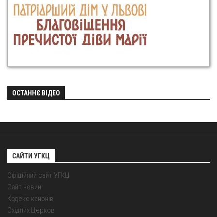
ОСТАННЄ ВІДЕО
САЙТИ УГКЦ
Офіційний сайт УГКЦ
Сайт новин
Кодекс канонів
Східних Церков