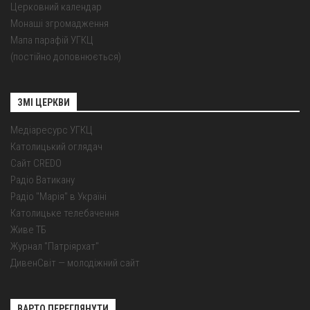
Церковний календар
Монаші згромадження
Мапа парафій УГКЦ
(постійно доповнюється)
ЗМІ ЦЕРКВИ
Медіаресурс УГКЦ
Католицький оглядач
Сайт CREDO
Радіо Ватикану
Радіо "Марія" в Україні
Католицьке телебачення
Живе ТБ
Журнал "Патріярхат"
ДивенСвіт — молодіжний сайт
ВАРТО ПЕРЕГЛЯНУТИ