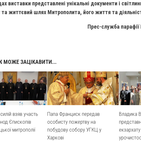
дах виставки представлені унікальні документи і світлин
та життєвий шлях Митрополита, його життя та діяльніс
-служба парафії Пресвятої 
 МОЖЕ ЗАЦІКАВИТИ...
силій взяв участь
Папа Франциск передав
Владика В
инод Єпископів
особисту пожертву на
представн
цької митрополії
побудову собору УГКЦ у
екзархату
Харкові
урочистос