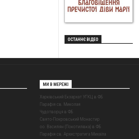
ОСТАННЄ ВІДЕО
МИ В МЕРЕЖІ
Харківський Екзархат УГКЦ в ФБ
Парафія св. Миколая
Чудотворця в ФБ
Свято-Покровський Монастир
оо. Василіян (Покотилівка) в ФБ
Парафія св. Архистратига Михаїла