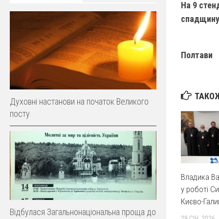
На 9 стен
спадщину 
Прес
Полтави
ТАКОЖ
Духовні настанови на початок Великого
посту
Владика Ва
у роботі С
Києво-Гали
Відбулася Загальнонаціональна проща до
29 СІЧ, 2026