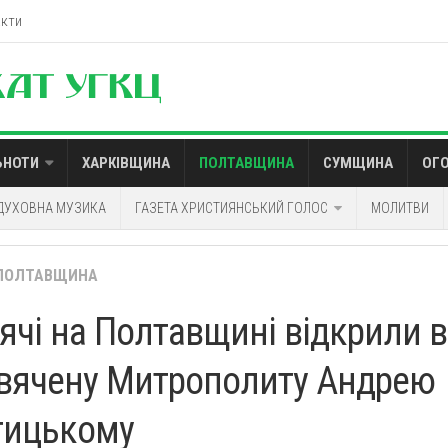
акти
ЬНОТИ
ХАРКІВЩИНА
ПОЛТАВЩИНА
СУМЩИНА
ОГ
ДУХОВНА МУЗИКА
ГАЗЕТА ХРИСТИЯНСЬКИЙ ГОЛОС
МОЛИТВИ
ПОЛТАВЩИНА
дячі на Полтавщині відкрили в
вячену Митрополиту Андрею
ицькому