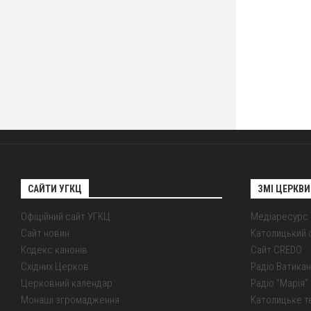
САЙТИ УГКЦ
ЗМІ ЦЕРКВИ
Офіційний сайт УГКЦ
Медіаресурс
Сайт новин
Католицький 
Кодекс канонів
Сайт CREDO
Східних Церков
Радіо Ватикан
Церковний календар
Радіо "Марія" 
Монаші згромадження
Католицьке т