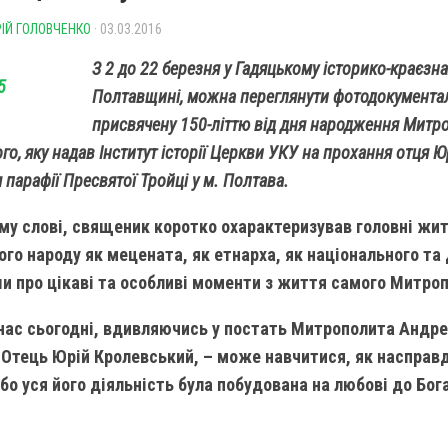
ІЙ ГОЛОВЧЕНКО
· 03.03.2016
З 2 до 22 березня у Гадяцькому історико-краєзна
Полтавщині, можна переглянути фотодокументал
присвячену 150-літтю від дня народження Митр
о, яку надав Інститут історії Церкви УКУ на прохання отця Ю
 парафії Пресвятої Тройці у м. Полтава.
му слові, священик коротко охарактеризував головні жит
ого народу як мецената, як етнарха, як національного та 
и про цікаві та особливі моменти з життя самого Митро
нас сьогодні, вдивляючись у постать Митрополита Андр
Отець Юрій Кролевський, – може навчитися, як насправд
бо уся його діяльність була побудована на любові до Бог