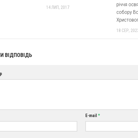
річчя осв
14 ЛИП, 2017
собору Во
Христово
18 СЕР, 202
И ВІДПОВІДЬ
р
E-mail
*