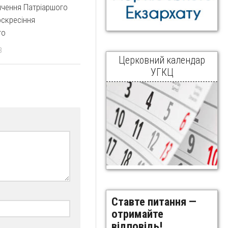
ячення Патріаршого
скресіння
го
3
Церковний календар
УГКЦ
Ставте питання —
отримайте
відповідь!