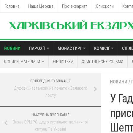
Головна
Наша Церква
Про екзархат
Єпископи
Конт
НОВИНИ
ПАРОХІЇ
МОНАСТИРІ
КОМІСІЇ
СПІЛ
КОРИСНІ МАТЕРІАЛИ
БІБЛІОТЕКА
ХРИСТИЯНСЬКІ ФІЛЬМИ
ПОПЕРЕДНЯ ПУБЛІКАЦІЯ
НОВИНИ
/
Духовні настанови на початок Великого
У Га
посту
прис
НАСТУПНА ПУБЛІКАЦІЯ
Заява ВРЦіРО щодо суспільно-політичної
Шепт
ситуації в Україні