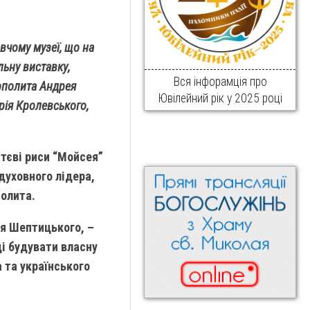
вчому музеї, що на
ьну виставку,
Вся інфорамція про
ополита Андрея
Ювілейний рік у 2025 році
рія Кролевського,
тєві риси “Мойсея”
духовного лідера,
полита.
ея Шептицького, –
і будувати власну
а та українського