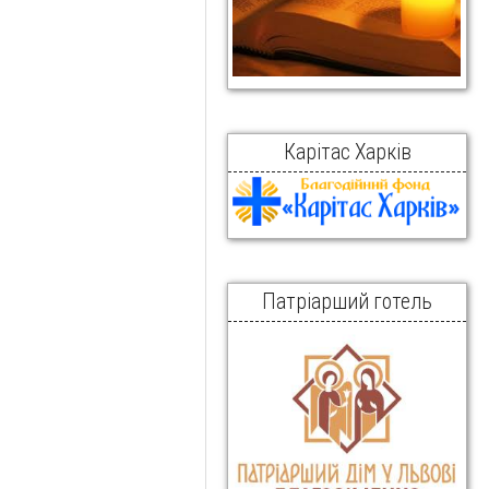
Карітас Харків
Патріарший готель