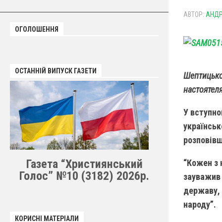
АВТОР:
АНДР
ОГОЛОШЕННЯ
ОСТАННІЙ ВИПУСК ГАЗЕТИ
Шептицьког
настоятеля
У вступно
українськ
розповівш
Газета “Християнський
“Кожен з 
Голос” №10 (3182) 2026р.
зауважив 
державу, 
народу”.
КОРИСНІ МАТЕРІАЛИ