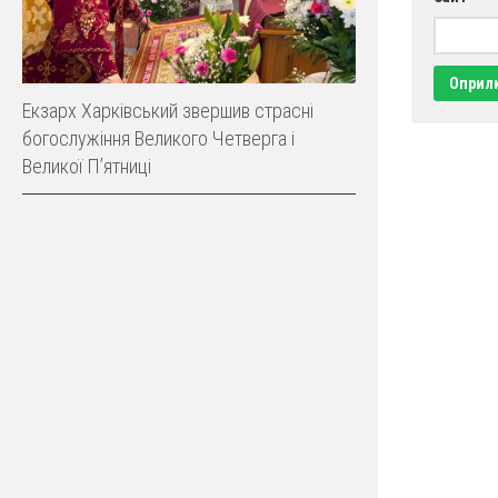
Екзарх Харківський звершив страсні
богослужіння Великого Четверга і
Великої Пʼятниці