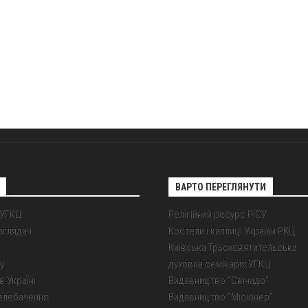
ВАРТО ПЕРЕГЛЯНУТИ
 УГКЦ
Релігійний ресурс РІСУ
оглядач
Костели і каплиці України РКЦ
Київська Трьохсвятительська
у
духовна семінарія УГКЦ
в Україні
Видавництво "Свічадо"
елебачення
Видавництво "Місіонер"