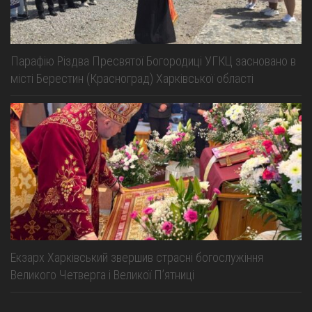
Парафію Різдва Пресвятої Богородиці УГКЦ засновано в
місті Берестин (Красноград) Харківської області
Екзарх Харківський звершив страсні богослужіння
Великого Четверга і Великої Пʼятниці