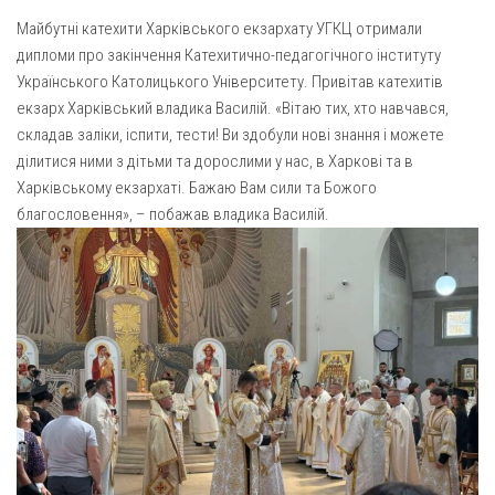
Газета Християнський голос
Архистратига Михаїла (м. Люботин)
Майбутні катехити Харківського екзархату УГКЦ отримали
Покрови Пресвятої Богородиці (с. Вільча)
Надруковані числа
дипломи про закінчення Катехитично-педагогічного інституту
Українського Католицького Університету. Привітав катехитів
Преображенська парафія (м. Лозова)
Молитви
екзарх Харківський владика Василій. «Вітаю тих, хто навчався,
Парафія Благовіщення Пресвятої Богородиці (смт
Галерея
складав заліки, іспити, тести! Ви здобули нові знання і можете
Золочів)
ділитися ними з дітьми та дорослими у нас, в Харкові та в
Рух pro-life
Парафія Різдва Пресвятої Богородиці м. Берестин
Харківському екзархаті. Бажаю Вам сили та Божого
(Красноград)
благословення», – побажав владика Василій.
Парохії Полтавської області
Пресвятої Трійці (м. Полтава)
Всіх Святих українського народу (м. Полтава)
Свято-Юріївська парафія (м. Полтава)
Архистратига Михаїла (с. Пригарівка)
Благовіщення Пресвятої Богородиці (с. Шевченки)
Введення у храм Пресвятої Богородиці (с. Дашківка)