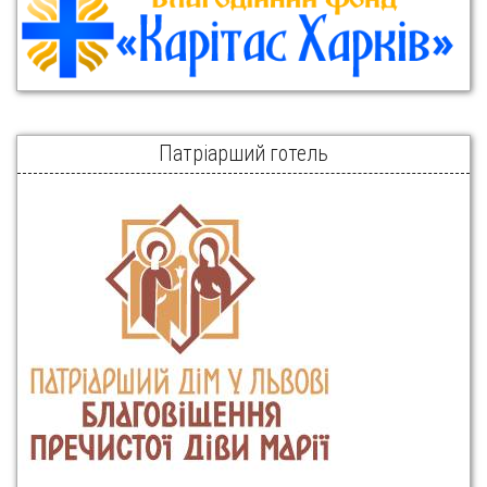
Патріарший готель