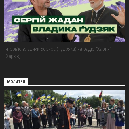
Інтерв’ю владики Бориса (Гудзяка) на радіо “Хартія”
(Харків)
МОЛИТВИ