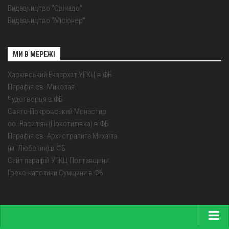
Видавництво "Свічадо"
Видавництво "Місіонер"
МИ В МЕРЕЖІ
Харківський Екзархат УГКЦ в ФБ
Парафія св. Миколая
Чудотворця в ФБ
Свято-Покровський Монастир
оо. Василіян (Покотилівка) в ФБ
Парафія св. Архистратига Михаїла
(м. Люботин) в ФБ
Сайт парафій УГКЦ Полтавщини
Греко-католики Сумщини в ФБ