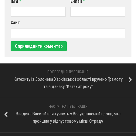
Ім’я
*
E-mail
*
Сайт
ПОПЕРЕДНЯ ПУБЛІКАЦІЯ
Катехиту із Золочева Харківської області вручено Грамоту
та відзнаку “Катехит року”
НАСТУПНА ПУБЛІКАЦІЯ
Владика Василій взяв участь у Всеукраїнській прощі, яка
пройшла у відпустовому місці Страдч