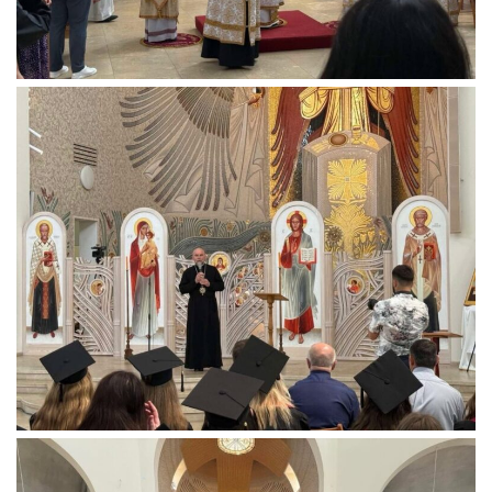
Вознесіння ГНІХ (с. Витівка)
Вознесіння Господнього (м. Кобеляки)
Пророка Іллі (смт. Білики)
Різдва Пресвятої Богородиці (с. Вільховатка)
Св. Апостола Андрія Первозванного (с. Засулля)
Св. Миколая (с. Деменки)
Успіння Пресвятої Богородиці (м. Кременчук)
Успіння Пресвятої Богородиці (м. Лубни)
Парохії Сумської області
Введення в храм Богородиці (м. Суми)
Матері Божої Неустанної Помочі (м. Охтирка)
Монастирі
Свято-Покровський монастир оо Василіян
Свято-Івано-Павлівський монастир сестер Згромадження