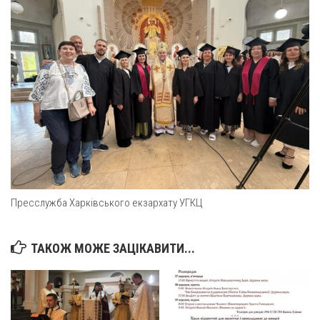
Св. Йосифа ОПДМ
Монастир сестер милосердя Св. Вінкентія. Дім Милосердя
Монастир Успення Пресвятої Богородиці Сестер Чину
Святого Василія Великого
Комісії
Катехитична комісія
Комісія у справах молоді
Комісія у справах родини
Комісія з питань душпастирства охорони здоров’я
Пресслужба Харківського екзархату УГКЦ
Спільноти
Квіти Слобожанщини
ТАКОЖ МОЖЕ ЗАЦІКАВИТИ...
Харківщина
Полтавщина
Сумщина