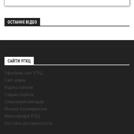
ОСТАННЄ ВІДЕО
САЙТИ УГКЦ
Офіційний сайт УГКЦ
Сайт новин
Кодекс канонів
Східних Церков
Церковний календар
Монаші згромадження
Мапа парафій УГКЦ
(постійно доповнюється)