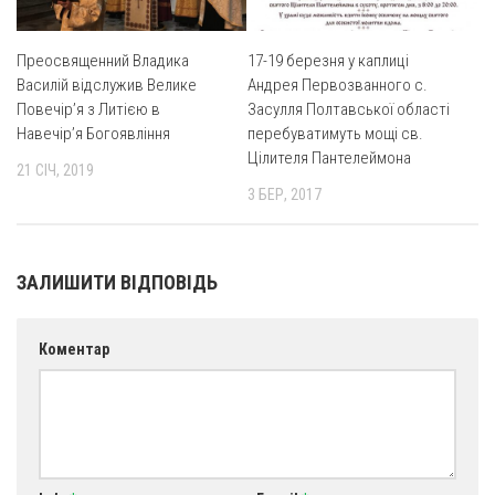
Оголошення
Преосвященний Владика
17-19 березня у каплиці
Трансляції
Василій відслужив Велике
Андрея Первозванного с.
Повечір’я з Литією в
Засулля Полтавської області
Навечір’я Богоявління
перебуватимуть мощі св.
Цілителя Пантелеймона
21 СІЧ, 2019
3 БЕР, 2017
ЗАЛИШИТИ ВІДПОВІДЬ
Коментар