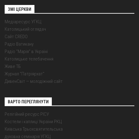
ЗМІ ЦЕРКВИ
Медіаресурс УГКЦ
Католицький оглядач
Сайт CREDO
Радіо Ватикану
Радіо "Марія" в Україні
Католицьке телебачення
Живе ТБ
Журнал "Патріярхат"
ДивенСвіт — молодіжний сайт
ВАРТО ПЕРЕГЛЯНУТИ
Релігійний ресурс РІСУ
Костели і каплиці України РКЦ
Київська Трьохсвятительська
духовна семінарія УГКЦ