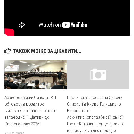
Вознесіння ГНІХ (с. Витівка)
Вознесіння Господнього (м. Кобеляки)
Пророка Іллі (смт. Білики)
Різдва Пресвятої Богородиці (с. Вільховатка)
Св. Апостола Андрія Первозванного (с. Засулля)
Св. Миколая (с. Деменки)
ТАКОЖ МОЖЕ ЗАЦІКАВИТИ...
Успіння Пресвятої Богородиці (м. Кременчук)
Успіння Пресвятої Богородиці (м. Лубни)
Парохії Сумської області
Введення в храм Богородиці (м. Суми)
Архиєрейський Синод УГКЦ
Пастирське послання Синоду
Матері Божої Неустанної Помочі (м. Охтирка)
обговорив розвиток
Єпископів Києво-Галицького
Монастирі
військового капеланства та
Верховного
затвердив ініціативи до
Архиєпископства Української
Свято-Покровський монастир оо Василіян
Святого Року 2025
Греко-Католицької Церкви до
Свято-Івано-Павлівський монастир сестер Згромадження
вірних у час підготовки до
3 ГРУ, 2024