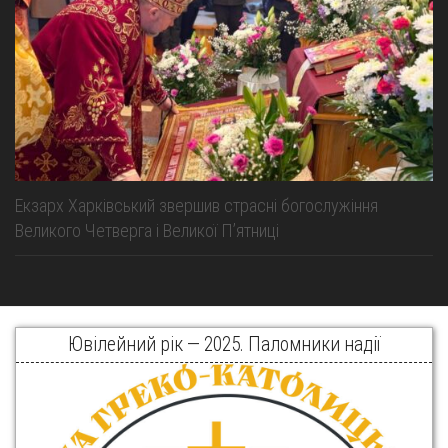
Екзарх Харківський звершив страсні богослужіння
Великого Четверга і Великої Пʼятниці
Ювілейний рік — 2025. Паломники надії