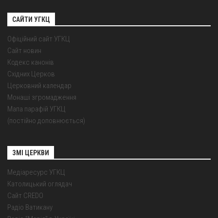
САЙТИ УГКЦ
Офіційний сайт УГКЦ
Сайт новин
Кодекс канонів
Східних Церков
Церковний календар
Монаші згромадження
Мапа парафій УГКЦ
(постійно доповнюється)
ЗМІ ЦЕРКВИ
Медіаресурс УГКЦ
Католицький оглядач
Сайт CREDO
Радіо Ватикану