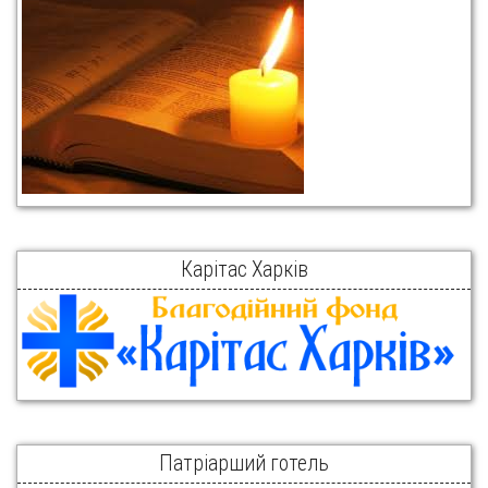
Карітас Харків
Патріарший готель