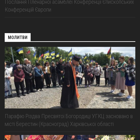
Послання Пленарної асамблеї Конференції Єпископських
Конференцій Європи
МОЛИТВИ
Парафію Різдва Пресвятої Богородиці УГКЦ засновано в
місті Берестин (Красноград) Харківської області