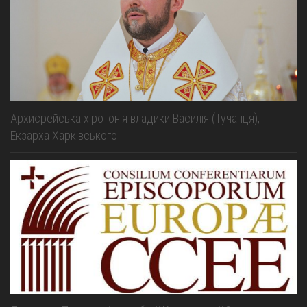
Архиєрейська хіротонія владики Василія (Тучапця),
Екзарха Харківського