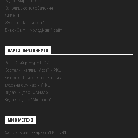
Радіо "Марія" в Україні
Католицьке телебачення
Живе ТБ
Журнал "Патріярхат"
ДивенСвіт — молодіжний сайт
ВАРТО ПЕРЕГЛЯНУТИ
Релігійний ресурс РІСУ
Костели і каплиці України РКЦ
Київська Трьохсвятительська
духовна семінарія УГКЦ
Видавництво "Свічадо"
Видавництво "Місіонер"
МИ В МЕРЕЖІ
Харківський Екзархат УГКЦ в ФБ