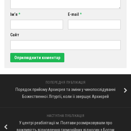
Ім’я
*
E-mail
*
Сайт
ПОПЕРЕДНЯ ПУБЛІКАЦІЯ
Порядок прийому Архиєрея та зміни у чинопослідуванні
Божественної Літургії, коли її звершує Архиєрей
НАСТУПНА ПУБЛІКАЦІЯ
У центрі реабілітації м. Полтави розмірковували про
важливість відновлення гармонійних відносин з Богом