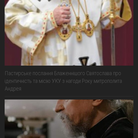
Пастирське послання Блаженнішого Святослава про
ідентичність та місію УКУ з нагоди Року митрополита
Андрея