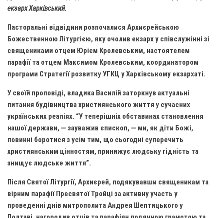
Газета Християнський голос
Архистратига Михаїла (м. Люботин)
екзарх Харківський.
Покрови Пресвятої Богородиці (с. Вільча)
Надруковані числа
Пасторальні відвідини розпочалися Архиєрейською
Божественною Літургією, яку очолив екзарх у співслужінні зі
Преображенська парафія (м. Лозова)
Молитви
священиками отцем Юрієм Кролевським, настоятелем
Парафія Благовіщення Пресвятої Богородиці (смт
Галерея
парафії та отцем Максимом Кролевським, координатором
Золочів)
програми Стратегії розвитку УГКЦ у Харківському екзархаті.
Рух pro-life
Парафія Різдва Пресвятої Богородиці м. Берестин
(Красноград)
У своїй проповіді, владика Василій заторкнув актуальні
питання будівництва християнського життя у сучасних
Парохії Полтавської області
українських реаліях. “У теперішніх обставинах становлення
Пресвятої Трійці (м. Полтава)
нашої держави, — зауважив єпископ, — ми, як діти Божі,
Всіх Святих українського народу (м. Полтава)
повинні боротися з усім тим, що сьогодні суперечить
християнським цінностям, принижує людську гідність та
Свято-Юріївська парафія (м. Полтава)
знищує людське життя”.
Архистратига Михаїла (с. Пригарівка)
Після Святої Літургії, Архиєрей, подякувавши священикам та
Благовіщення Пресвятої Богородиці (с. Шевченки)
вірним парафії Пресвятої Тройці за активну участь у
Введення у храм Пресвятої Богородиці (с. Дашківка)
проведенні днів митрополита Андрея Шептицького у
Полтаві, нагородив отців та парафіян подячною грамотою та