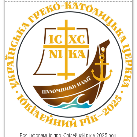
Вся інфорамція про Ювілейний рік у 2025 році