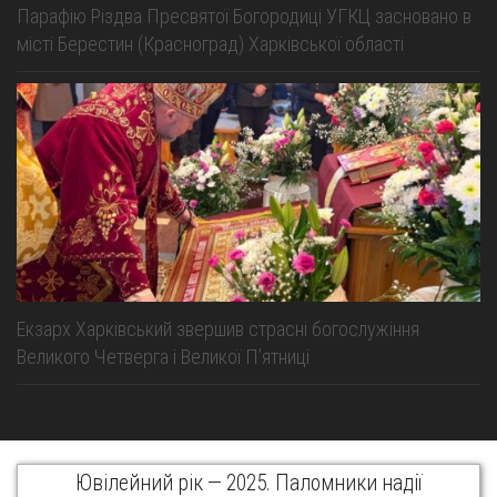
Парафію Різдва Пресвятої Богородиці УГКЦ засновано в
місті Берестин (Красноград) Харківської області
Екзарх Харківський звершив страсні богослужіння
Великого Четверга і Великої Пʼятниці
Ювілейний рік — 2025. Паломники надії