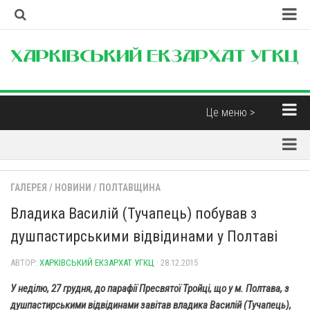
Головна
Наша Церква
Про екзархат
Це меню >
Єпископи
Новини
Контакти
Парохії
Корисні матеріали
ГАЛЕРЕЯ
/
НОВИНИ
/
ПОЛТАВЩИНА
Парохії Харківської області
Інтерв’ю
Владика Василій (Тучапець) побував з
Парафія св. Миколая Чудотворця (м. Харків)
Думка
душпастирськими відвідинами у Полтаві
Свято-Дмитрівська парафія (м. Харків)
Бібліотека
Пресвятої Трійці (м. Харків)
АВТОР:
ХАРКІВСЬКИЙ ЕКЗАРХАТ УГКЦ
· 28.12.2015
Християнські фільми
Свято-Покровський монастир отців Василіян (смт.
У неділю, 27 грудня, до парафії Пресвятої Тройці, що у м. Полтава, з
Духовна музика
Покотилівка)
душпастирськими відвідинами завітав владика Василій (Тучапець),