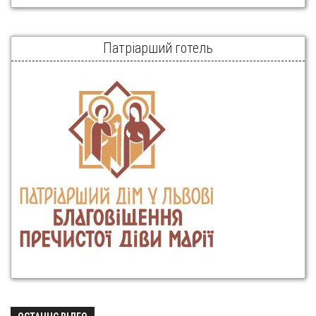
Патріарший готель