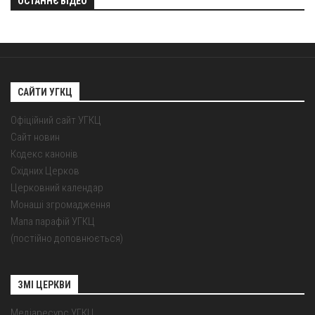
ОСТАННЄ ВІДЕО
САЙТИ УГКЦ
Офіційний сайт УГКЦ
Сайт новин
Кодекс канонів
Східних Церков
Церковний календар
Монаші згромадження
Мапа парафій УГКЦ
(постійно доповнюється)
ЗМІ ЦЕРКВИ
Медіаресурс УГКЦ