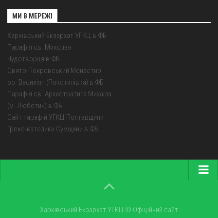
МИ В МЕРЕЖІ
Харківський Екзархат УГКЦ в ФБ
Парафія св. Миколая
Чудотворця в ФБ
Свято-Покровський Монастир
оо. Василіян (Покотилівка) в ФБ
Парафія св. Архистратига Михаїла
(м. Люботин) в ФБ
Сайт парафій УГКЦ Полтавщини
Греко-католики Сумщини в ФБ
Головна
Про екзархат
Харківський Екзархат УГКЦ © Офіційний сайт