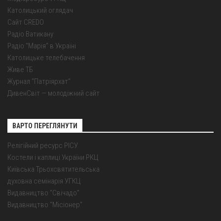
Католицький оглядач
Сайт CREDO
Радіо Ватикану
Радіо "Марія" в Україні
Католицьке телебачення
Живе ТБ
Журнал "Патріярхат"
ДивенСвіт — молодіжний сайт
ВАРТО ПЕРЕГЛЯНУТИ
Релігійний ресурс РІСУ
Костели і каплиці України РКЦ
Київська Трьохсвятительська
духовна семінарія УГКЦ
Видавництво "Свічадо"
Видавництво "Місіонер"