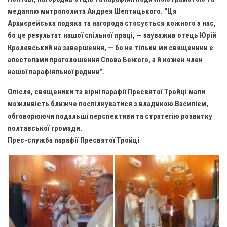
Вознесіння ГНІХ (с. Витівка)
медаллю митрополита Андрея Шептицького. “Ця
Вознесіння Господнього (м. Кобеляки)
Архиєрейська подяка та нагорода стосується кожного з нас,
Пророка Іллі (смт. Білики)
бо це результат нашої спільної праці, — зауважив отець Юрій
Кролевський на завершення, — бо не тільки ми священики є
Різдва Пресвятої Богородиці (с. Вільховатка)
апостолами проголошення Слова Божого, а й кожен член
Св. Апостола Андрія Первозванного (с. Засулля)
нашої парафіяльної родини”.
Св. Миколая (с. Деменки)
Опісля, священики та вірні парафії Пресвятої Тройці мали
Успіння Пресвятої Богородиці (м. Кременчук)
можливість ближче поспілкуватися з владикою Василієм,
обговорюючи подальші перспективи та стратегію розвитку
Успіння Пресвятої Богородиці (м. Лубни)
полтавської громади.
Парохії Сумської області
Прес-служба парафії Пресвятої Тройці
Введення в храм Богородиці (м. Суми)
Матері Божої Неустанної Помочі (м. Охтирка)
Монастирі
Свято-Покровський монастир оо Василіян
Свято-Івано-Павлівський монастир сестер Згромадження