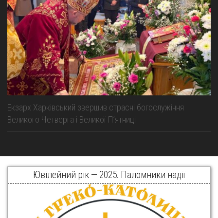
Екзарх Харківський звершив страсні богослужіння
Великого Четверга і Великої Пʼятниці
Ювілейний рік — 2025. Паломники надії