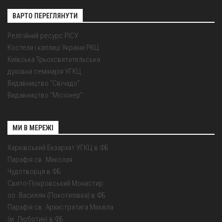
ВАРТО ПЕРЕГЛЯНУТИ
Релігійний ресурс РІСУ
Костели і каплиці України РКЦ
Київська Трьохсвятительська
духовна семінарія УГКЦ
Видавництво "Свічадо"
Видавництво "Місіонер"
МИ В МЕРЕЖІ
Харківський Екзархат УГКЦ в ФБ
Парафія св. Миколая
Чудотворця в ФБ
Свято-Покровський Монастир
оо. Василіян (Покотилівка) в ФБ
Парафія св. Архистратига Михаїла
(м. Люботин) в ФБ