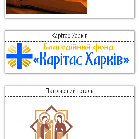
Карітас Харків
Патріарший готель