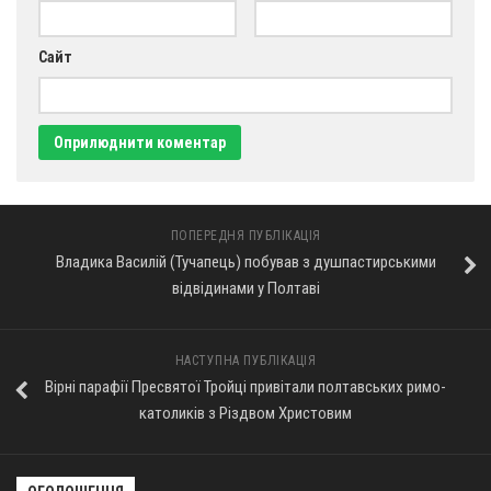
Оголошення
Сайт
Трансляції
ПОПЕРЕДНЯ ПУБЛІКАЦІЯ
Владика Василій (Тучапець) побував з душпастирськими
відвідинами у Полтаві
НАСТУПНА ПУБЛІКАЦІЯ
Вірні парафії Пресвятої Тройці привітали полтавських римо-
католиків з Різдвом Христовим