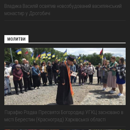
Владика Василій освятив новозбудований василіянський
монастир у Дрогобичі
МОЛИТВИ
Парафію Різдва Пресвятої Богородиці УГКЦ засновано в
місті Берестин (Красноград) Харківської області