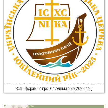
Вся інфорамція про Ювілейний рік у 2025 році