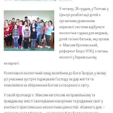
Газета Християнський голос
Архистратига Михаїла (м. Люботин)
У четвер, 24 грудня, у Полтаві у
Покрови Пресвятої Богородиці (с. Вільча)
Надруковані числа
Центрі реабілітації дітей з
Преображенська парафія (м. Лозова)
органічним ураженням
Молитви
нервової системи відбулася
Парафія Благовіщення Пресвятої Богородиці (смт
Галерея
екологічна година для медиків,
Золочів)
дітей та їхніх батьків, яку провів
Рух pro-life
Парафія Різдва Пресвятої Богородиці м. Берестин
о. Максим Кролевський,
(Красноград)
референт Бюро УГКЦ з питань
Парохії Полтавської області
екології у Харківському
екзархаті.
Пресвятої Трійці (м. Полтава)
Всіх Святих українського народу (м. Полтава)
Розпочався екологічний захід молебнем до Бога Творця, у якому
усі учасники зустрічі подякували Господу за дар життя та
Свято-Юріївська парафія (м. Полтава)
помолилися за збереження Богом сотвореного світу.
Архистратига Михаїла (с. Пригарівка)
У своїй проповіді о. Максим наголосив на правильному та
Благовіщення Пресвятої Богородиці (с. Шевченки)
правдивому змісті святкування новорічних та різдвяних свят у
Введення у храм Пресвятої Богородиці (с. Дашківка)
контексті християнсько-екологічних цінностей. «Кожного дня, –