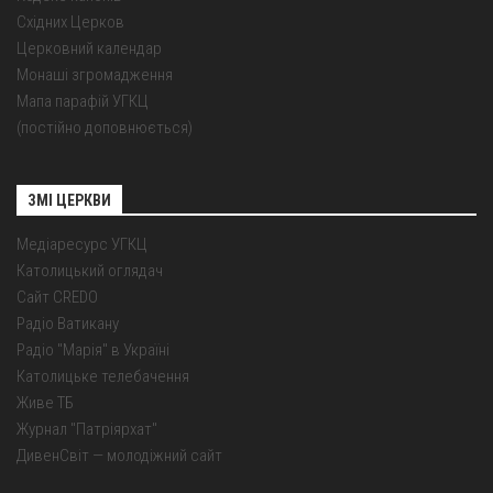
Східних Церков
Церковний календар
Монаші згромадження
Мапа парафій УГКЦ
(постійно доповнюється)
ЗМІ ЦЕРКВИ
Медіаресурс УГКЦ
Католицький оглядач
Сайт CREDO
Радіо Ватикану
Радіо "Марія" в Україні
Католицьке телебачення
Живе ТБ
Журнал "Патріярхат"
ДивенСвіт — молодіжний сайт