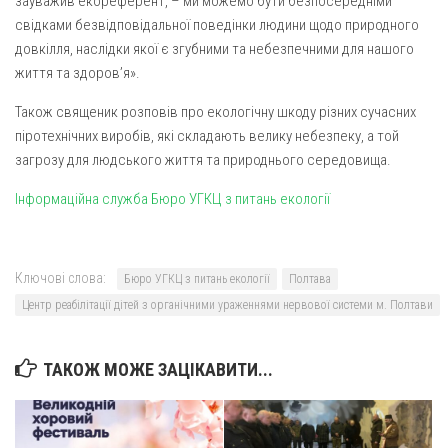
зауважив екореферент, – ми можемо бути безпосередніми
Вознесіння ГНІХ (с. Витівка)
свідками безвідповідальної поведінки людини щодо природного
Вознесіння Господнього (м. Кобеляки)
довкілля, наслідки якої є згубними та небезпечними для нашого
Пророка Іллі (смт. Білики)
життя та здоров’я».
Різдва Пресвятої Богородиці (с. Вільховатка)
Також священик розповів про екологічну шкоду різних сучасних
Св. Апостола Андрія Первозванного (с. Засулля)
піротехнічних виробів, які складають велику небезпеку, а той
загрозу для людського життя та природнього середовища.
Св. Миколая (с. Деменки)
Інформаційна служба Бюро УГКЦ з питань екології
Успіння Пресвятої Богородиці (м. Кременчук)
Успіння Пресвятої Богородиці (м. Лубни)
Парохії Сумської області
Ключові слова:
Бюро УГКЦ з питань екології
Полтава
Введення в храм Богородиці (м. Суми)
Центр реабілітації дітей з органічними ураженнями нервової системи м. Полтави
Матері Божої Неустанної Помочі (м. Охтирка)
Монастирі
ТАКОЖ МОЖЕ ЗАЦІКАВИТИ...
Свято-Покровський монастир оо Василіян
Свято-Івано-Павлівський монастир сестер Згромадження