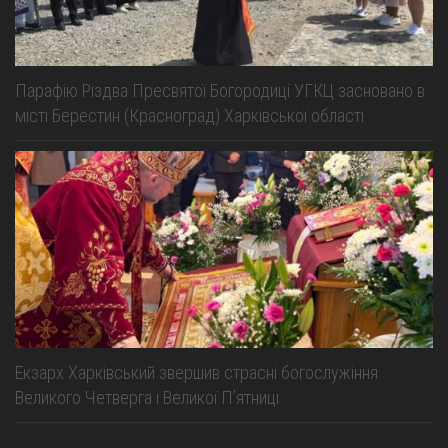
Парафію Різдва Пресвятої Богородиці УГКЦ засновано в
місті Берестин (Красноград) Харківської області
Екзарх Харківський звершив страсні богослужіння
Великого Четверга і Великої Пʼятниці