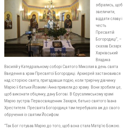
Газета Християнський голос
Архистратига Михаїла (м. Люботин)
зібрались, щоб
звеличити,
Покрови Пресвятої Богородиці (с. Вільча)
Надруковані числа
віддати славу і
Преображенська парафія (м. Лозова)
Молитви
честь
Пресвятій
Парафія Благовіщення Пресвятої Богородиці (смт
Галерея
Золочів)
Богородиці”, –
Рух pro-life
сказав Екзарх
Парафія Різдва Пресвятої Богородиці м. Берестин
Харківський
(Красноград)
Владика
Парохії Полтавської області
Василій у Катедральному соборі Святого Миколая в день свята
Пресвятої Трійці (м. Полтава)
Введення в храм Пресвятої Богородиці. Архиєрей застановився
над історією свята, пригадавши подію, коли трирічну дівчинку
Всіх Святих українського народу (м. Полтава)
Марію її батьки Йоаким і Анна привели до храму. Вони зробили це,
Свято-Юріївська парафія (м. Полтава)
щоб виконати обіцянку, дану Богові. В Єрусалимському храмі
Архистратига Михаїла (с. Пригарівка)
Марію зустрів Первосвященник Захарія, батько святого Івана
Хрестителя. Пресвята Богородиця там перебувала аж до свого
Благовіщення Пресвятої Богородиці (с. Шевченки)
обручення із святим Йосифом.
Введення у храм Пресвятої Богородиці (с. Дашківка)
“Так Бог готував Марію до того, щоб вона стала Матір’ю Божою.