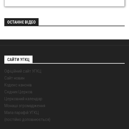
ОСТАННЄ ВІДЕО
САЙТИ УГКЦ
Офіційний сайт УГКЦ
Сайт новин
Кодекс канонів
Східних Церков
Церковний календар
Монаші згромадження
Мапа парафій УГКЦ
(постійно доповнюється)