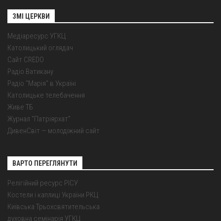
ЗМІ ЦЕРКВИ
Медіаресурс УГКЦ
Католицький оглядач
Сайт CREDO
Радіо Ватикану
Радіо "Марія" в Україні
Католицьке телебачення
Живе ТБ
Журнал "Патріярхат"
ДивенСвіт — молодіжний сайт
ВАРТО ПЕРЕГЛЯНУТИ
Релігійний ресурс РІСУ
Костели і каплиці України РКЦ
Київська Трьохсвятительська
духовна семінарія УГКЦ