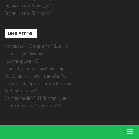
Видавництво "Свічадо"
Видавництво "Місіонер"
МИ В МЕРЕЖІ
Харківський Екзархат УГКЦ в ФБ
Парафія св. Миколая
Чудотворця в ФБ
Свято-Покровський Монастир
оо. Василіян (Покотилівка) в ФБ
Парафія св. Архистратига Михаїла
(м. Люботин) в ФБ
Сайт парафій УГКЦ Полтавщини
Греко-католики Сумщини в ФБ