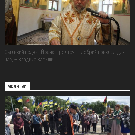
Сміливий подвиг Йоана Предтечі – добрий приклад для
нас, – Владика Василій
МОЛИТВИ