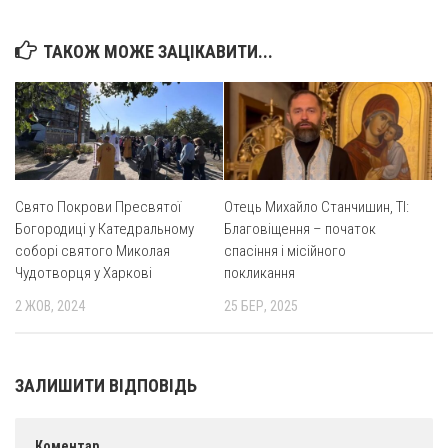
Св. Йосифа ОПДМ
Монастир сестер милосердя Св. Вінкентія. Дім Милосердя
ТАКОЖ МОЖЕ ЗАЦІКАВИТИ...
Монастир Успення Пресвятої Богородиці Сестер Чину
Святого Василія Великого
Комісії
Катехитична комісія
Комісія у справах молоді
Свято Покрови Пресвятої
Отець Михайло Станчишин, ТІ:
Богородиці у Катедральному
Благовіщення – початок
Комісія у справах родини
соборі святого Миколая
спасіння і місійного
Комісія з питань душпастирства охорони здоров’я
Чудотворця у Харкові
покликання
Спільноти
2 ЖОВ, 2024
25 БЕР, 2025
Квіти Слобожанщини
Харківщина
ЗАЛИШИТИ ВІДПОВІДЬ
Полтавщина
Сумщина
Коментар