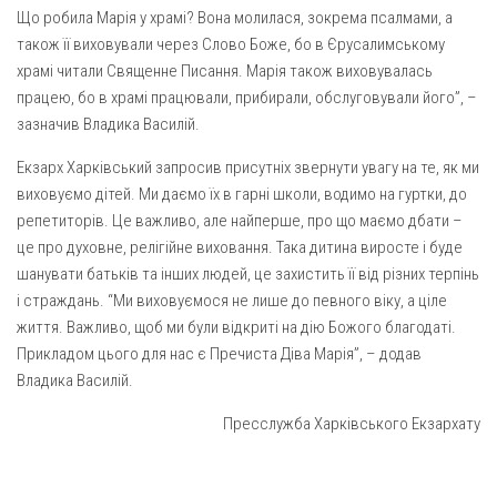
Вознесіння ГНІХ (с. Витівка)
Що робила Марія у храмі? Вона молилася, зокрема псалмами, а
Вознесіння Господнього (м. Кобеляки)
також її виховували через Слово Боже, бо в Єрусалимському
храмі читали Священне Писання. Марія також виховувалась
Пророка Іллі (смт. Білики)
працею, бо в храмі працювали, прибирали, обслуговували його”, –
Різдва Пресвятої Богородиці (с. Вільховатка)
зазначив Владика Василій.
Св. Апостола Андрія Первозванного (с. Засулля)
Екзарх Харківський запросив присутніх звернути увагу на те, як ми
Св. Миколая (с. Деменки)
виховуємо дітей. Ми даємо їх в гарні школи, водимо на гуртки, до
репетиторів. Це важливо, але найперше, про що маємо дбати –
Успіння Пресвятої Богородиці (м. Кременчук)
це про духовне, релігійне виховання. Така дитина виросте і буде
Успіння Пресвятої Богородиці (м. Лубни)
шанувати батьків та інших людей, це захистить її від різних терпінь
Парохії Сумської області
і страждань. “Ми виховуємося не лише до певного віку, а ціле
життя. Важливо, щоб ми були відкриті на дію Божого благодаті.
Введення в храм Богородиці (м. Суми)
Прикладом цього для нас є Пречиста Діва Марія”, – додав
Матері Божої Неустанної Помочі (м. Охтирка)
Владика Василій.
Монастирі
Пресслужба Харківського Екзархату
Свято-Покровський монастир оо Василіян
Свято-Івано-Павлівський монастир сестер Згромадження