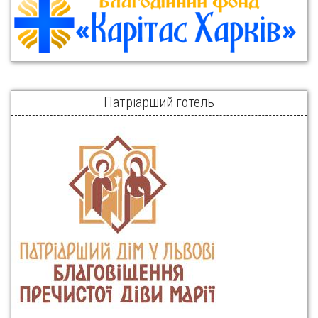
Патріарший готель