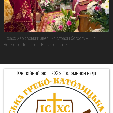
Екзарх Харківський звершив страсні богослужіння
Великого Четверга і Великої Пʼятниці
Ювілейний рік — 2025. Паломники надії