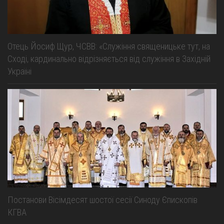
Отець Йосиф Щур, ЧСВВ: «Служіння священицьке тут, на
Сході, кардинально відрізняється від служіння в Західній
Україні
Постанови Вісімдесят шостої сесії Синоду Єпископів
КГВА