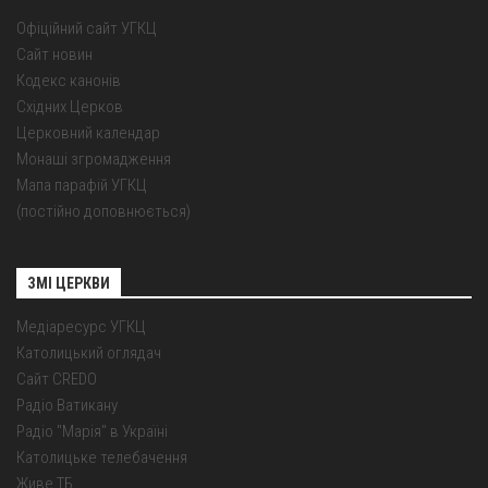
Офіційний сайт УГКЦ
Сайт новин
Кодекс канонів
Східних Церков
Церковний календар
Монаші згромадження
Мапа парафій УГКЦ
(постійно доповнюється)
ЗМІ ЦЕРКВИ
Медіаресурс УГКЦ
Католицький оглядач
Сайт CREDO
Радіо Ватикану
Радіо "Марія" в Україні
Католицьке телебачення
Живе ТБ