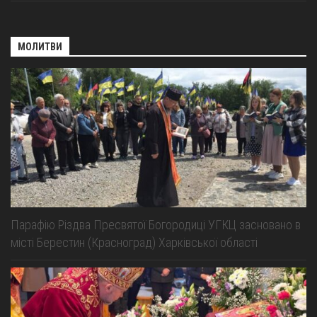
МОЛИТВИ
Парафію Різдва Пресвятої Богородиці УГКЦ засновано в
місті Берестин (Красноград) Харківської області