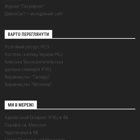
Журнал "Патріярхат"
ДивенСвіт — молодіжний сайт
ВАРТО ПЕРЕГЛЯНУТИ
Релігійний ресурс РІСУ
Костели і каплиці України РКЦ
Київська Трьохсвятительська
духовна семінарія УГКЦ
Видавництво "Свічадо"
Видавництво "Місіонер"
МИ В МЕРЕЖІ
Харківський Екзархат УГКЦ в ФБ
Парафія св. Миколая
Чудотворця в ФБ