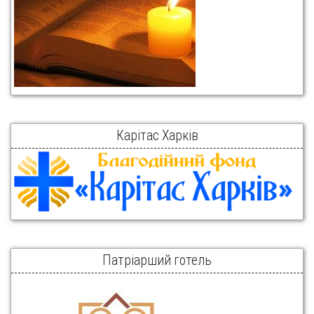
Карітас Харків
Патріарший готель