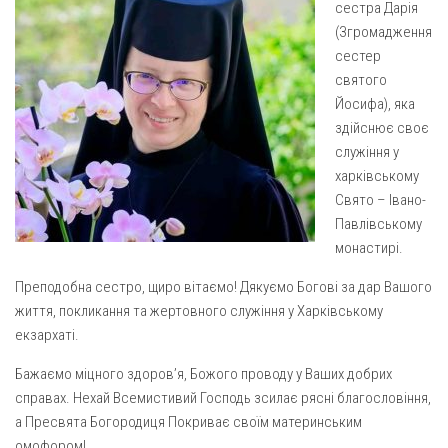
сестра Дарія
Газета Християнський голос
Архистратига Михаїла (м. Люботин)
(Згромадження
Покрови Пресвятої Богородиці (с. Вільча)
Надруковані числа
сестер
святого
Преображенська парафія (м. Лозова)
Молитви
Йосифа), яка
Парафія Благовіщення Пресвятої Богородиці (смт
Галерея
здійснює своє
Золочів)
служіння у
Рух pro-life
Парафія Різдва Пресвятої Богородиці м. Берестин
харківському
(Красноград)
Свято – Івано-
Парохії Полтавської області
Павлівському
монастирі.
Пресвятої Трійці (м. Полтава)
Всіх Святих українського народу (м. Полтава)
Преподобна сестро, щиро вітаємо! Дякуємо Богові за дар Вашого
життя, покликання та жертовного служіння у Харківському
Свято-Юріївська парафія (м. Полтава)
екзархаті.
Архистратига Михаїла (с. Пригарівка)
Бажаємо міцного здоров’я, Божого проводу у Ваших добрих
Благовіщення Пресвятої Богородиці (с. Шевченки)
справах. Нехай Всемистивий Господь зсилає рясні благословіння,
Введення у храм Пресвятої Богородиці (с. Дашківка)
а Пресвята Богородиця Покриває своїм материнським
омофором!