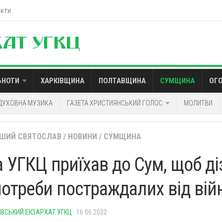
акти
ЬНОТИ
ХАРКІВЩИНА
ПОЛТАВЩИНА
СУМЩИНА
ОГ
ДУХОВНА МУЗИКА
ГАЗЕТА ХРИСТИЯНСЬКИЙ ГОЛОС
МОЛИТВИ
ШИЙ СВЯТОСЛАВ
/
НОВИНИ
/
СУМЩИНА
а УГКЦ приїхав до Сум, щоб д
потреби постраждалих від вій
ІВСЬКИЙ ЕКЗАРХАТ УГКЦ
· 16.06.2022