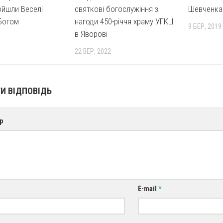
ойшли Веселі
святкові богослужіння з
Шевченка
 Богом
нагоди 450-річчя храму УГКЦ
9 БЕР, 2019
в Яворові
22 ВЕР, 2022
И ВІДПОВІДЬ
р
E-mail
*