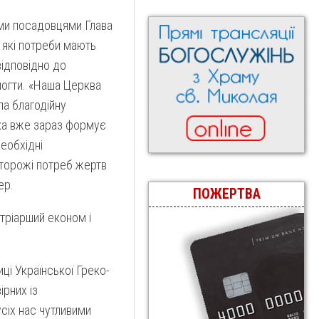
ими посадовцями Глава
 які потреби мають
відповідно до
огти. «Наша Церква
ла благодійну
ка вже зараз формує
необхідні
торожі потреб жертв
ер.
ПОЖЕРТВА
тріарший економ і
ці Української Греко-
рних із
сіх нас чутливими