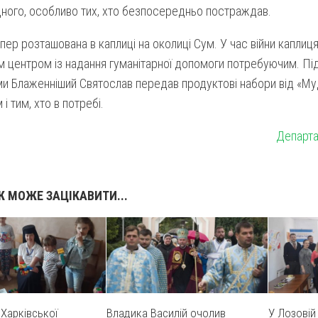
ного, особливо тих, хто безпосередньо постраждав.
пер розташована в каплиці на околиці Сум. У час війни каплиц
м центром із надання гуманітарної допомоги потребуючим. Під 
и Блаженніший Святослав передав продуктові набори від «Му
і тим, хто в потребі.
Департа
 МОЖЕ ЗАЦІКАВИТИ...
 Харківської
Владика Василій очолив
У Лозовій