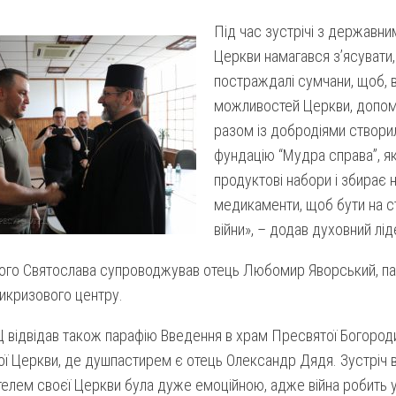
Під час зустрічі з державн
Церкви намагався з’ясувати,
постраждалі сумчани, щоб, 
можливостей Церкви, допом
разом із добродіями створи
фундацію “Мудра справа”, я
продуктові набори і збирає 
медикаменти, щоб бути на с
війни», – додав духовний лід
ого Святослава супроводжував отець Любомир Яворський, па
икризового центру.
 відвідав також парафію Введення в храм Пресвятої Богороди
ї Церкви, де душпастирем є отець Олександр Дядя. Зустріч ві
лем своєї Церкви була дуже емоційною, адже війна робить у