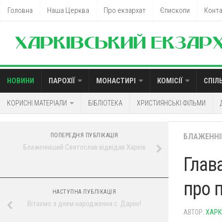
Головна
Наша Церква
Про екзархат
Єпископи
Конт
НОВИНИ
ПАРОХІЇ
МОНАСТИРІ
КОМІСІЇ
СПІЛ
КОРИСНІ МАТЕРІАЛИ
БІБЛІОТЕКА
ХРИСТИЯНСЬКІ ФІЛЬМИ
ПОПЕРЕДНЯ ПУБЛІКАЦІЯ
БЛАЖЕННІ
Блаженніший Святослав відвідав Харків
Глав
про 
НАСТУПНА ПУБЛІКАЦІЯ
Вітаємо з днем народження с. Дарію!
АВТОР:
ХАРК