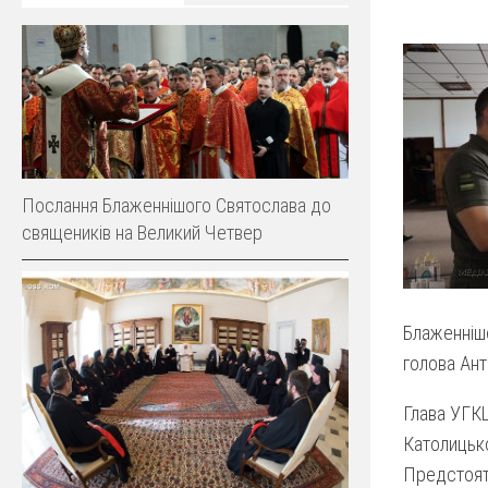
Послання Блаженнішого Cвятослава до
священиків на Великий Четвер
Блаженніш
голова Ант
Глава УГКЦ
Католицько
Предстояте