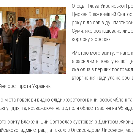
Отець і Глава Української Гр
Церкви Блаженніший Святос
року відвідав з душпастирсь
Суми, яке розташоване лише 
кордону з росією.
«Метою мого візиту, – наго
є засвідчити повагу нашої Це
яка одна з перших постражд
вторгнення і відчула на собі 
йни росії проти України».
 міста повсюди видно сліди жорстокої війни, розбомблені та 
і угіддя, та, незважаючи на це, поля області засіяні на 95 відс
ого візиту Блаженніший Святослав зустрівся з Дмитром Живи
ійськової адміністрації, а також з Олександром Лисенком, ме