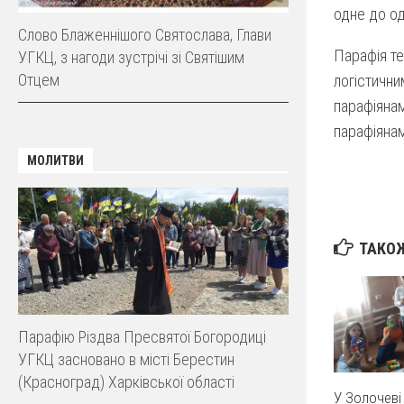
одне до од
Слово Блаженнішого Святослава, Глави
Парафія те
УГКЦ, з нагоди зустрічі зі Святішим
Отцем
логістични
парафіянам
парафіянам 
МОЛИТВИ
ТАКОЖ
Парафію Різдва Пресвятої Богородиці
УГКЦ засновано в місті Берестин
(Красноград) Харківської області
У Золочеві