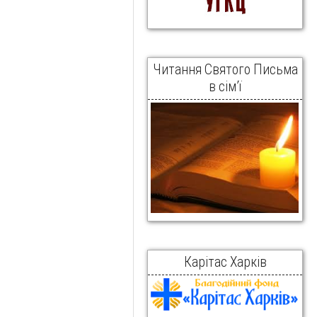
Читання Святого Письма
в сім’ї
Карітас Харків