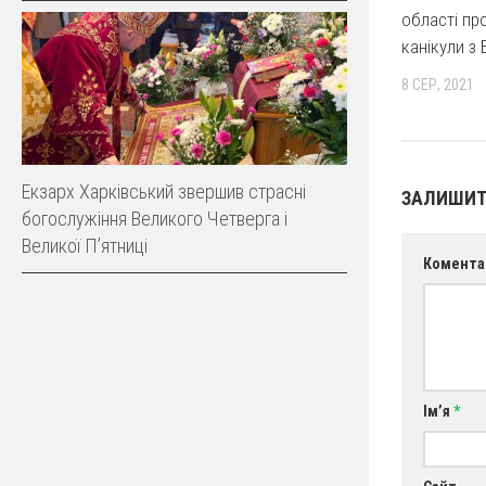
області пр
канікули з
8 СЕР, 2021
Екзарх Харківський звершив страсні
ЗАЛИШИТ
богослужіння Великого Четверга і
Великої Пʼятниці
Комента
Ім’я
*