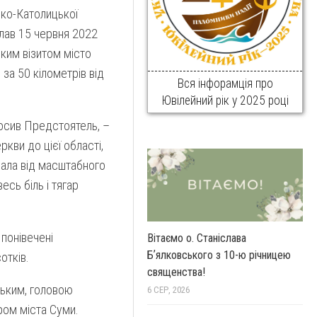
еко-Католицької
лав 15 червня 2022
ким візитом місто
за 50 кілометрів від
Вся інфорамція про
Ювілейний рік у 2025 році
лосив Предстоятель, –
ркви до цієї області,
ала від масштабного
весь біль і тягар
понівечені
Вітаємо о. Станіслава
Бʼялковського з 10-ю річницею
отків.
священства!
цьким, головою
6 СЕР, 2026
ром міста Суми.