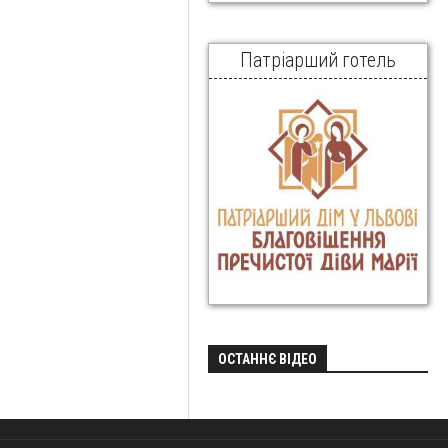
Патріарший готель
ОСТАННЄ ВІДЕО