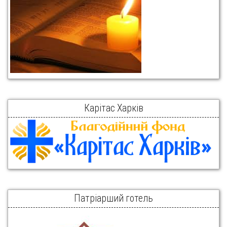
Карітас Харків
Патріарший готель