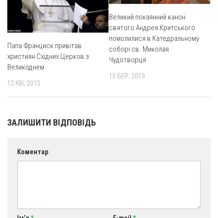
Св. Йосифа ОПДМ
Великий покаянний канон
Монастир сестер милосердя Св. Вінкентія. Дім Милосердя
святого Андрея Критського
Монастир Успення Пресвятої Богородиці Сестер Чину
помолилися в Катедральному
Святого Василія Великого
Папа Франциск привітав
соборі св. Миколая
християн Східних Церков з
Чудотворця
Комісії
Великоднем
15 БЕР, 2019
Катехитична комісія
12 КВІ, 2015
Комісія у справах молоді
Комісія у справах родини
ЗАЛИШИТИ ВІДПОВІДЬ
Комісія з питань душпастирства охорони здоров’я
Спільноти
Коментар
Квіти Слобожанщини
Харківщина
Полтавщина
Сумщина
Ім’я
*
E-mail
*