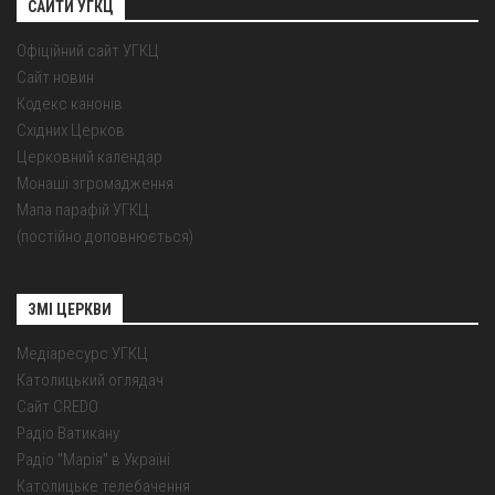
САЙТИ УГКЦ
Офіційний сайт УГКЦ
Сайт новин
Кодекс канонів
Східних Церков
Церковний календар
Монаші згромадження
Мапа парафій УГКЦ
(постійно доповнюється)
ЗМІ ЦЕРКВИ
Медіаресурс УГКЦ
Католицький оглядач
Сайт CREDO
Радіо Ватикану
Радіо "Марія" в Україні
Католицьке телебачення