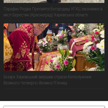
Парафію Різдва Пресвятої Богородиці УГКЦ засновано в
місті Берестин (Красноград) Харківської області
Екзарх Харківський звершив страсні богослужіння
Великого Четверга і Великої Пʼятниці