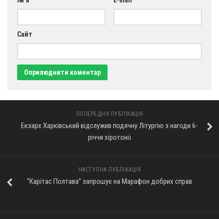
Оголошення
Трансляції
Сайт
ПОПЕРЕДНЯ ПУБЛІКАЦІЯ
Екзарх Харківський відслужив подячну Літургію з нагоди 6-
річчя хіротонії
НАСТУПНА ПУБЛІКАЦІЯ
“Карітас Полтава” запрошує на Марафон добрих справ