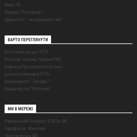
Живе ТБ
Журнал "Патріярхат"
ДивенСвіт — молодіжний сайт
ВАРТО ПЕРЕГЛЯНУТИ
Релігійний ресурс РІСУ
Костели і каплиці України РКЦ
Київська Трьохсвятительська
духовна семінарія УГКЦ
Видавництво "Свічадо"
Видавництво "Місіонер"
МИ В МЕРЕЖІ
Харківський Екзархат УГКЦ в ФБ
Парафія св. Миколая
Чудотворця в ФБ