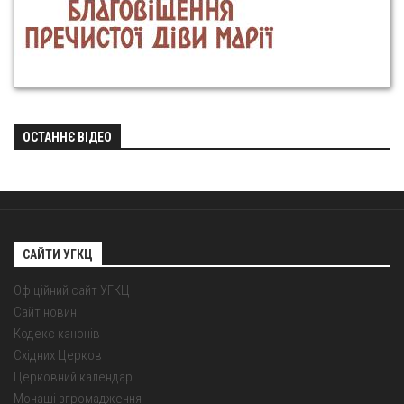
ОСТАННЄ ВІДЕО
САЙТИ УГКЦ
Офіційний сайт УГКЦ
Сайт новин
Кодекс канонів
Східних Церков
Церковний календар
Монаші згромадження