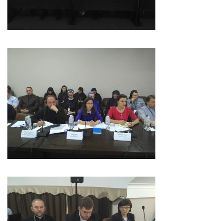
Вознесіння ГНІХ (с. Витівка)
Вознесіння Господнього (м. Кобеляки)
Пророка Іллі (смт. Білики)
Різдва Пресвятої Богородиці (с. Вільховатка)
Св. Апостола Андрія Первозванного (с. Засулля)
Св. Миколая (с. Деменки)
Успіння Пресвятої Богородиці (м. Кременчук)
Успіння Пресвятої Богородиці (м. Лубни)
Парохії Сумської області
Введення в храм Богородиці (м. Суми)
Матері Божої Неустанної Помочі (м. Охтирка)
Монастирі
Свято-Покровський монастир оо Василіян
Свято-Івано-Павлівський монастир сестер Згромадження