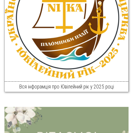
Вся інфорамція про Ювілейний рік у 2025 році