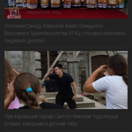
Послання Синоду Єпископів Києво-Галицького
Верховного Архиєпископства УГКЦ стосовно небезпеки
гендерної ідеології
При харківській парафії Святого Миколая Чудотворця
успішно завершився дитячий табір