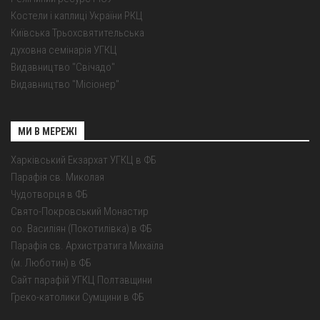
Костели і каплиці України РКЦ
Київська Трьохсвятительська
духовна семінарія УГКЦ
Видавництво "Свічадо"
Видавництво "Місіонер"
МИ В МЕРЕЖІ
Харківський Екзархат УГКЦ в ФБ
Парафія св. Миколая
Чудотворця в ФБ
Свято-Покровський Монастир
оо. Василіян (Покотилівка) в ФБ
Парафія св. Архистратига Михаїла
(м. Люботин) в ФБ
Сайт парафій УГКЦ Полтавщини
Греко-католики Сумщини в ФБ