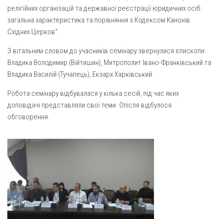
Газета Християнський голос
Архистратига Михаїла (м. Люботин)
релігійних організацій та державної реєстрації юридичних осіб:
загальна характеристика та порівняння з Кодексом Канонів
Покрови Пресвятої Богородиці (с. Вільча)
Надруковані числа
Східних Церков”.
Преображенська парафія (м. Лозова)
Молитви
З вітальним словом до учасників семінару звернулися єпископи:
Парафія Благовіщення Пресвятої Богородиці (смт
Галерея
Владика Володимир (Війтишин), Митрополит Івано-Франківський та
Золочів)
Владика Василій (Тучапець), Екзарх Харківський.
Рух pro-life
Парафія Різдва Пресвятої Богородиці м. Берестин
(Красноград)
Робота семінару відбувалася у кілька сесій, під час яких
доповідачі представляли свої теми. Опісля відбулося
Парохії Полтавської області
обговорення.
Пресвятої Трійці (м. Полтава)
Всіх Святих українського народу (м. Полтава)
Свято-Юріївська парафія (м. Полтава)
Архистратига Михаїла (с. Пригарівка)
Благовіщення Пресвятої Богородиці (с. Шевченки)
Введення у храм Пресвятої Богородиці (с. Дашківка)