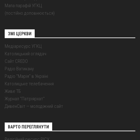
Мапа парафій УГКЦ
(постійно доповнюється)
ЗМІ ЦЕРКВИ
Медіаресурс УГКЦ
Католицький оглядач
Сайт CREDO
Радіо Ватикану
Радіо "Марія" в Україні
Католицьке телебачення
Живе ТБ
Журнал "Патріярхат"
ДивенСвіт — молодіжний сайт
ВАРТО ПЕРЕГЛЯНУТИ
Релігійний ресурс РІСУ