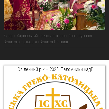
Екзарх Харківський звершив страсні богослужіння
Великого Четверга і Великої Пʼятниці
Ювілейний рік — 2025. Паломники надії