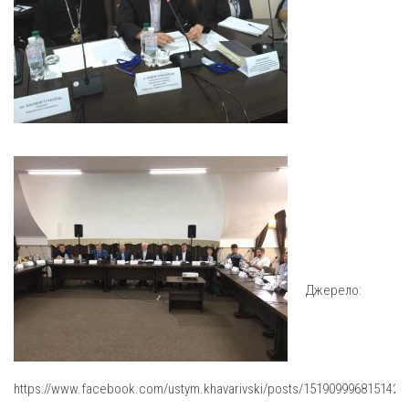
Св. Йосифа ОПДМ
Монастир сестер милосердя Св. Вінкентія. Дім Милосердя
Монастир Успення Пресвятої Богородиці Сестер Чину
Святого Василія Великого
Комісії
Катехитична комісія
Комісія у справах молоді
Комісія у справах родини
Комісія з питань душпастирства охорони здоров’я
Спільноти
Джерело:
Квіти Слобожанщини
Харківщина
Полтавщина
https://www.facebook.com/ustym.khavarivski/posts/1519099968151427
Сумщина