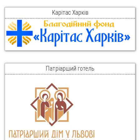
Карітас Харків
Патріарший готель