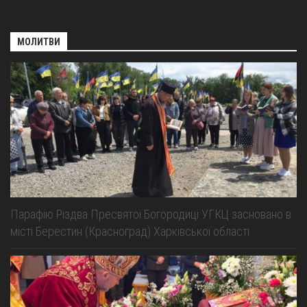
МОЛИТВИ
Парафію Різдва Пресвятої Богородиці УГКЦ засновано в
місті Берестин (Красноград) Харківської області