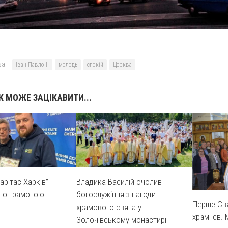
а:
Іван Павло ІІ
молодь
спокій
Церква
 МОЖЕ ЗАЦІКАВИТИ...
арітас Харків”
Владика Василій очолив
но грамотою
богослужіння з нагоди
Перше Свя
храмового свята у
храмі св.
Золочівському монастирі