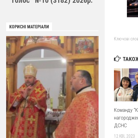
Голос” №10 (3182) 2026р.
КОРИСНІ МАТЕРІАЛИ
Ключові слов
ТАКОЖ
Команду “К
нагородже
ДСНС
12 КВІ, 2023