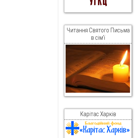
Читання Святого Письма
в сім’ї
Карітас Харків