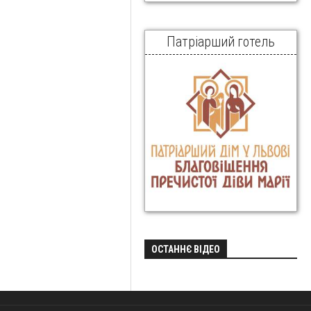
Патріарший готель
ОСТАННЄ ВІДЕО