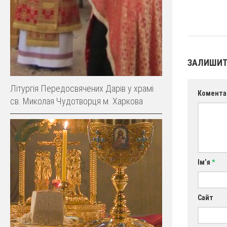
ЗАЛИШИТ
Літургія Передосвячених Дарів у храмі
Комента
св. Миколая Чудотворця м. Харкова
Ім’я
*
Сайт