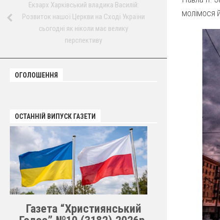
Екзарх Харківський владика Василій:
молімося й
Розвиток нашої Церкви на Сході України
сьогодні як ніколи має велику
перспективу
ОГОЛОШЕННЯ
ОСТАННІЙ ВИПУСК ГАЗЕТИ
Газета “Християнський