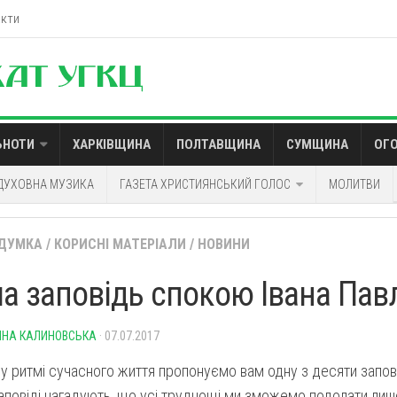
акти
ЬНОТИ
ХАРКІВЩИНА
ПОЛТАВЩИНА
СУМЩИНА
ОГ
ДУХОВНА МУЗИКА
ГАЗЕТА ХРИСТИЯНСЬКИЙ ГОЛОС
МОЛИТВИ
ДУМКА
/
КОРИСНІ МАТЕРІАЛИ
/
НОВИНИ
а заповідь спокою Івана Павл
НА КАЛИНОВСЬКА
· 07.07.2017
 ритмі сучасного життя пропонуємо вам одну з десяти запов
Заповіді нагадують, що усі труднощі ми зможемо подолати лиш