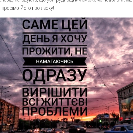
 просімо Його про ласку!