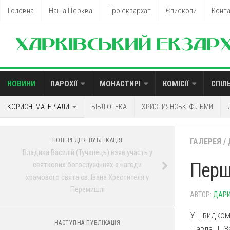
Головна
Наша Церква
Про екзархат
Єпископи
Конт
НОВИНИ
ПАРОХІЇ
МОНАСТИРІ
КОМІСІЇ
СПІЛ
КОРИСНІ МАТЕРІАЛИ
БІБЛІОТЕКА
ХРИСТИЯНСЬКІ ФІЛЬМИ
ПОПЕРЕДНЯ ПУБЛІКАЦІЯ
ГАЛЕРЕЯ
/
Владика Василій (Тучапець) взяв участь у
Перш
святкових богослужіннях з нагоди
храмового свята св. Івана Хрестителя у
Перемишлі
АВТОР:
ДАРИ
У швидкому
НАСТУПНА ПУБЛІКАЦІЯ
Павла ІІ. 