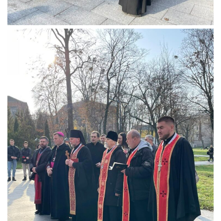
Св. Йосифа ОПДМ
Монастир сестер милосердя Св. Вінкентія. Дім Милосердя
Монастир Успення Пресвятої Богородиці Сестер Чину
Святого Василія Великого
Комісії
Катехитична комісія
Комісія у справах молоді
Комісія у справах родини
Комісія з питань душпастирства охорони здоров’я
Спільноти
Квіти Слобожанщини
Харківщина
Полтавщина
Сумщина