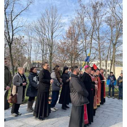
Вознесіння ГНІХ (с. Витівка)
Вознесіння Господнього (м. Кобеляки)
Пророка Іллі (смт. Білики)
Різдва Пресвятої Богородиці (с. Вільховатка)
Св. Апостола Андрія Первозванного (с. Засулля)
Св. Миколая (с. Деменки)
Успіння Пресвятої Богородиці (м. Кременчук)
Успіння Пресвятої Богородиці (м. Лубни)
Парохії Сумської області
Введення в храм Богородиці (м. Суми)
Матері Божої Неустанної Помочі (м. Охтирка)
Монастирі
Свято-Покровський монастир оо Василіян
Свято-Івано-Павлівський монастир сестер Згромадження