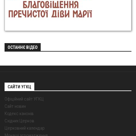
ОСТАННЄ ВІДЕО
САЙТИ УГКЦ
Офіційний сайт УГКЦ
Сайт новин
Кодекс канонів
Східних Церков
Церковний календар
Монаші згромадження