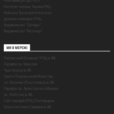
Релігійний ресурс РІСУ
Костели і каплиці України РКЦ
Київська Трьохсвятительська
духовна семінарія УГКЦ
Видавництво "Свічадо"
Видавництво "Місіонер"
МИ В МЕРЕЖІ
Харківський Екзархат УГКЦ в ФБ
Парафія св. Миколая
Чудотворця в ФБ
Свято-Покровський Монастир
оо. Василіян (Покотилівка) в ФБ
Парафія св. Архистратига Михаїла
(м. Люботин) в ФБ
Сайт парафій УГКЦ Полтавщини
Греко-католики Сумщини в ФБ