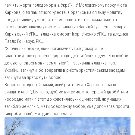
Газета Християнський голос
Архистратига Михаїла (м. Люботин)
пам’ять жертв голодоморів в Україні. У Молодіжному парку міста
Харкова, біля пам’ятного хреста, зібрались на спільну молитву
Покрови Пресвятої Богородиці (с. Вільча)
Надруковані числа
представники духовенства, монашества та громадськості.
Преображенська парафія (м. Лозова)
Молитви
Поминальну панахиду очолили: владика Василій Тучапець, екзарх
Харківський УГКЦ, владика-емерит Ігор Ісіченко УГКЦ та владика
Парафія Благовіщення Пресвятої Богородиці (смт
Галерея
Золочів)
Павло Гончарук, РКЦ.
Рух pro-life
“Злочинний режим, який організував голодомори, не
Парафія Різдва Пресвятої Богородиці м. Берестин
влаштовувало прагнення українців до свободи, відчуття їх любові
(Красноград)
до свого: своєї мови, землі, віри”, – зазначив владика Ігор.
Парохії Полтавської області
Українці загинули, бо зберегли вірність християнським засадам,
Пресвятої Трійці (м. Полтава)
загинули за право бути собою.
Ворог сьогодні той самий, який рветься до Харкова, прагне
Всіх Святих українського народу (м. Полтава)
знищити нас. “Для того, щоб ми витримали теперішній двобій, нам
Свято-Юріївська парафія (м. Полтава)
необхідно мати пієтет до християнських цінностей, як у наших
Архистратига Михаїла (с. Пригарівка)
загиблих земляків, мати всеосяжну любов, яка допомагає пройти
випробування”, – додав проповідник.
Благовіщення Пресвятої Богородиці (с. Шевченки)
Введення у храм Пресвятої Богородиці (с. Дашківка)