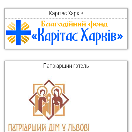
Карітас Харків
Патріарший готель