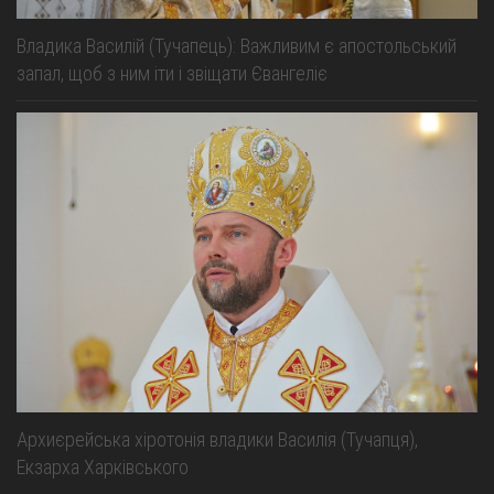
Владика Василій (Тучапець): Важливим є апостольський
запал, щоб з ним іти і звіщати Євангеліє
Архиєрейська хіротонія владики Василія (Тучапця),
Екзарха Харківського