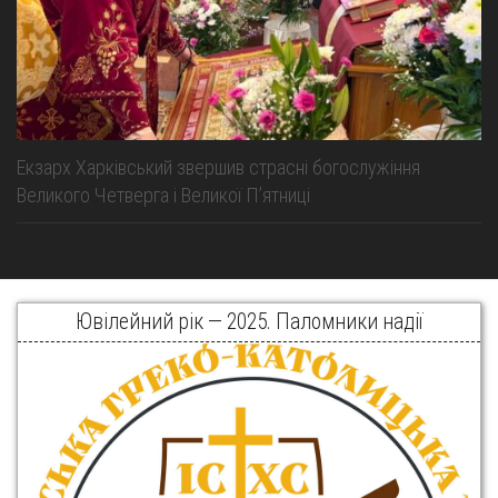
Екзарх Харківський звершив страсні богослужіння
Великого Четверга і Великої Пʼятниці
Ювілейний рік — 2025. Паломники надії