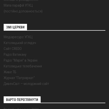
Мапа парафій УГКЦ
(постійно доповнюється)
ЗМІ ЦЕРКВИ
Медіаресурс УГКЦ
Католицький оглядач
Сайт CREDO
Радіо Ватикану
Радіо "Марія" в Україні
Католицьке телебачення
Живе ТБ
Журнал "Патріярхат"
ДивенСвіт — молодіжний сайт
ВАРТО ПЕРЕГЛЯНУТИ