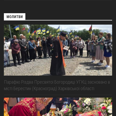
МОЛИТВИ
Парафію Різдва Пресвятої Богородиці УГКЦ засновано в
місті Берестин (Красноград) Харківської області