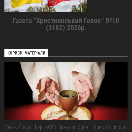
Газета “Християнський Голос” №10
(3182) 2026р.
КОРИСНІ МАТЕРІАЛИ
Отець Йосиф Щур, ЧСВВ: Важливо одне – Христос поруч