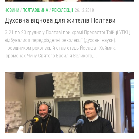
НОВИНИ
/
ПОЛТАВЩИНА
/
РЕКОЛЕКЦІЇ
26.12.2018
Духовна віднова для жителів Полтави
З 21 по 23 грудня у Полтаві при храмі Пресвятої Трійці УГКЦ
відбувалися передріздвяні реколекції (духовні науки).
Провідником реколекцій став отець Йосафат Хаймик,
ієромонах Чину Святого Василія Великого,...