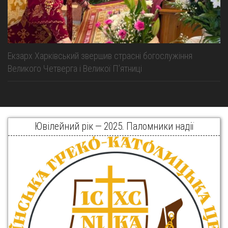
Екзарх Харківський звершив страсні богослужіння
Великого Четверга і Великої Пʼятниці
Ювілейний рік — 2025. Паломники надії