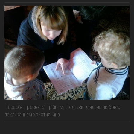
Парафія Пресвятої Трійці м. Полтави: діяльна любов є
покликанням християнина