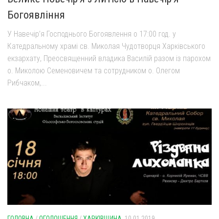
Богоявління
У Навечір’я Господнього Богоявлення о 17:00 год. у
Катедральному храмі св. Миколая Чудотворця Харківського
екзархату, Преосвященний владика Василій разом із парохом
о. Миколою Семеновичем та сотрудником о. Олегом
Рибчаком,...
ГОЛОВНА
/
ОГОЛОШЕННЯ
/
ХАРКІВЩИНА
10.01.2019