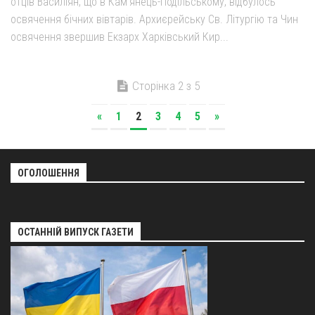
отців Василіян, що в Кам’янець-Подільському, відбулось
освячення бічних вівтарів. Архиєрейську Св. Літургію та Чин
освячення звершив Екзарх Харківський Кир...
Сторінка 2 з 5
«
1
2
3
4
5
»
ОГОЛОШЕННЯ
ОСТАННІЙ ВИПУСК ГАЗЕТИ