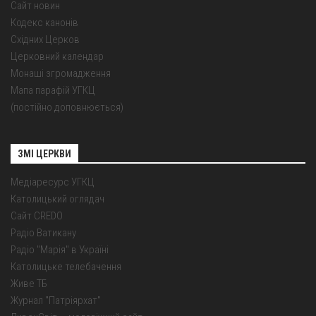
Сайт новин
Кодекс канонів
Східних Церков
Церковний календар
Монаші згромадження
Мапа парафій УГКЦ
(постійно доповнюється)
ЗМІ ЦЕРКВИ
Медіаресурс УГКЦ
Католицький оглядач
Сайт CREDO
Радіо Ватикану
Радіо "Марія" в Україні
Католицьке телебачення
Живе ТБ
Журнал "Патріярхат"