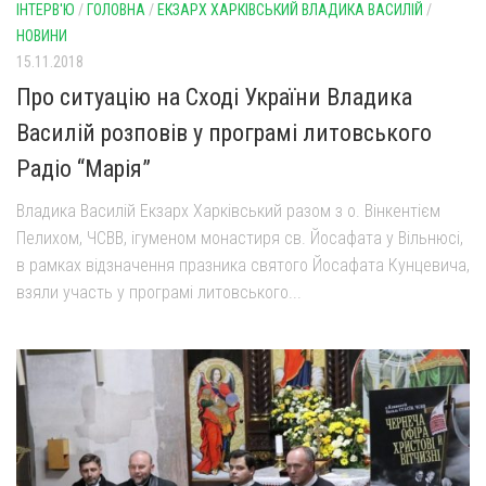
ІНТЕРВ'Ю
/
ГОЛОВНА
/
ЕКЗАРХ ХАРКІВСЬКИЙ ВЛАДИКА ВАСИЛІЙ
/
НОВИНИ
15.11.2018
Про ситуацію на Сході України Владика
Василій розповів у програмі литовського
Радіо “Марія”
Владика Василій Екзарх Харківський разом з о. Вінкентієм
Пелихом, ЧСВВ, ігуменом монастиря св. Йосафата у Вільнюсі,
в рамках відзначення празника святого Йосафата Кунцевича,
взяли участь у програмі литовського...