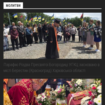
МОЛИТВИ
Парафію Різдва Пресвятої Богородиці УГКЦ засновано в
місті Берестин (Красноград) Харківської області