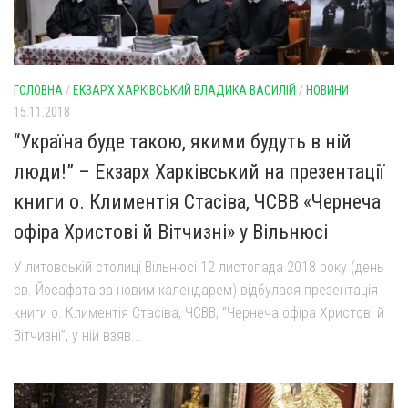
ГОЛОВНА
/
ЕКЗАРХ ХАРКІВСЬКИЙ ВЛАДИКА ВАСИЛІЙ
/
НОВИНИ
15.11.2018
“Україна буде такою, якими будуть в ній
люди!” – Екзарх Харківський на презентації
книги о. Климентія Стасіва, ЧСВВ «Чернеча
офіра Христові й Вітчизні» у Вільнюсі
У литовській столиці Вільнюсі 12 листопада 2018 року (день
св. Йосафата за новим календарем) відбулася презентація
книги о. Климентія Стасіва, ЧСВВ, “Чернеча офіра Христові й
Вітчизні”, у ній взяв...