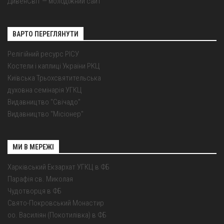
ДивенСвіт — молодіжний сайт
ВАРТО ПЕРЕГЛЯНУТИ
Релігійний ресурс РІСУ
Костели і каплиці України РКЦ
Київська Трьохсвятительська
духовна семінарія УГКЦ
Видавництво "Свічадо"
Видавництво "Місіонер"
МИ В МЕРЕЖІ
Харківський Екзархат УГКЦ в ФБ
Парафія св. Миколая
Чудотворця в ФБ
Свято-Покровський Монастир
оо. Василіян (Покотилівка) в ФБ