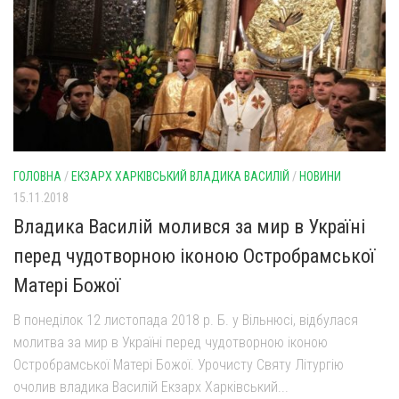
ГОЛОВНА
/
ЕКЗАРХ ХАРКІВСЬКИЙ ВЛАДИКА ВАСИЛІЙ
/
НОВИНИ
15.11.2018
Владика Василій молився за мир в Україні
перед чудотворною іконою Остробрамської
Матері Божої
В понеділок 12 листопада 2018 р. Б. у Вільнюсі, відбулася
молитва за мир в Україні перед чудотворною іконою
Остробрамської Матері Божої. Урочисту Святу Літургію
очолив владика Василій Екзарх Харківський...