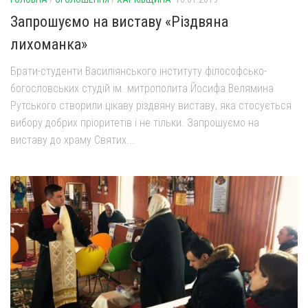
Запрошуємо на виставу «Різдвяна
лихоманка»
Брати-студенти Василіянського інституту філософсько-
богословських студій ім. митрополита Йосифа Велямина
Рутського створили цікаву різдвяну виставу, яка стосується
вибору добрих пріоритетів і не тільки. Запрошуємо на
виставу до храму Святих...