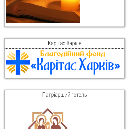
Карітас Харків
Патріарший готель