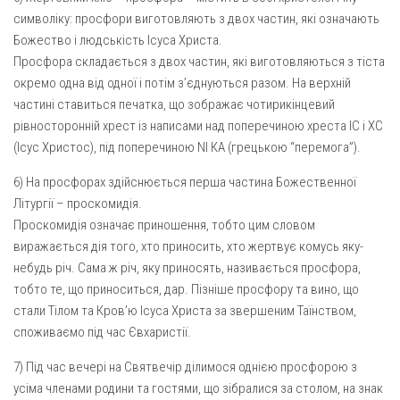
символіку: просфори виготовляють з двох частин, які означають
Божество і людськість Ісуса Христа.
Просфора складається з двох частин, які виготовляються з тіста
окремо одна від одної і потім з’єднуються разом. На верхній
частині ставиться печатка, що зображає чотирикінцевий
рівносторонній хрест із написами над поперечиною хреста IС і ХС
(Ісус Христос), під поперечиною NI КА (грецькою “перемога”).
6) На просфорах здійснюється перша частина Божественної
Літургії – проскомидія.
Проскомидія означає приношення, тобто цим словом
виражається дія того, хто приносить, хто жертвує комусь яку-
небудь річ. Сама ж річ, яку приносять, називається просфора,
тобто те, що приноситься, дар. Пізніше просфору та вино, що
стали Тілом та Кров’ю Ісуса Христа за звершеним Таїнством,
споживаємо під час Євхаристії.
7) Під час вечері на Святвечір ділимося однією просфорою з
усіма членами родини та гостями, що зібралися за столом, на знак