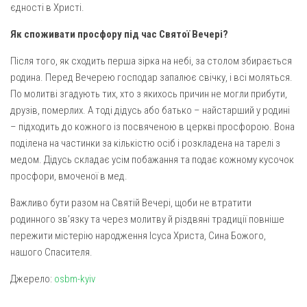
єдності в Христі.
Як споживати просфору під час Святої Вечері?
Після того, як сходить перша зірка на небі, за столом збирається
родина. Перед Вечерею господар запалює свічку, і всі моляться.
По молитві згадують тих, хто з якихось причин не могли прибути,
друзів, померлих. А тоді дідусь або батько – найстарший у родині
– підходить до кожного із посвяченою в церкві просфорою. Вона
поділена на частинки за кількістю осіб і розкладена на тарелі з
медом. Дідусь складає усім побажання та подає кожному кусочок
просфори, вмоченої в мед.
Важливо бути разом на Святій Вечері, щоби не втратити
родинного зв’язку та через молитву й різдвяні традиції повніше
пережити містерію народження Ісуса Христа, Сина Божого,
нашого Спасителя.
Джерело:
osbm-kyiv