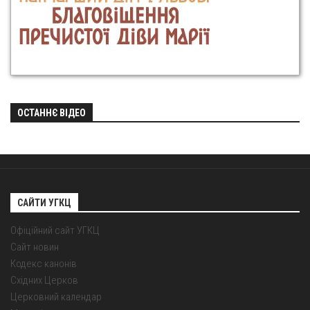
ОСТАННЄ ВІДЕО
САЙТИ УГКЦ
Офіційний сайт УГКЦ
Сайт новин
Кодекс канонів
Східних Церков
Церковний календар