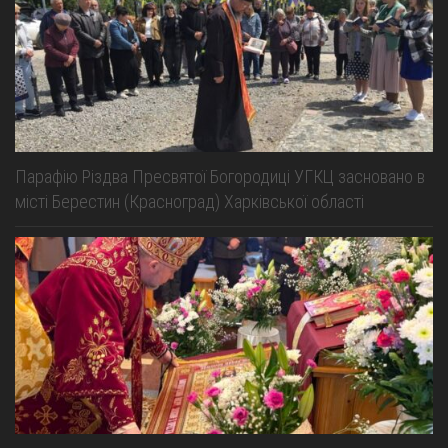
Парафію Різдва Пресвятої Богородиці УГКЦ засновано в
місті Берестин (Красноград) Харківської області