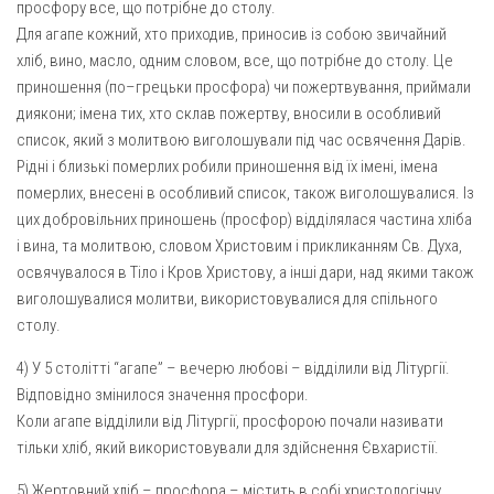
просфору все, що потрібне до столу.
Для агапе кожний, хто приходив, приносив із собою звичайний
Оголошення
хліб, вино, масло, одним словом, все, що потрібне до столу. Це
Трансляції
приношення (по–грецьки просфора) чи пожертвування, приймали
диякони; імена тих, хто склав пожертву, вносили в особливий
список, який з молитвою виголошували під час освячення Дарів.
Рідні і близькі померлих робили приношення від їх імені, імена
померлих, внесені в особливий список, також виголошувалися. Із
цих добровільних приношень (просфор) відділялася частина хліба
і вина, та молитвою, словом Христовим і прикликанням Св. Духа,
освячувалося в Тіло і Кров Христову, а інші дари, над якими також
виголошувалися молитви, використовувалися для спільного
столу.
4) У 5 столітті “агапе” – вечерю любові – відділили від Літургії.
Відповідно змінилося значення просфори.
Коли агапе відділили від Літургії, просфорою почали називати
тільки хліб, який використовували для здійснення Євхаристії.
5) Жертовний хліб – просфора – містить в собі христологічну