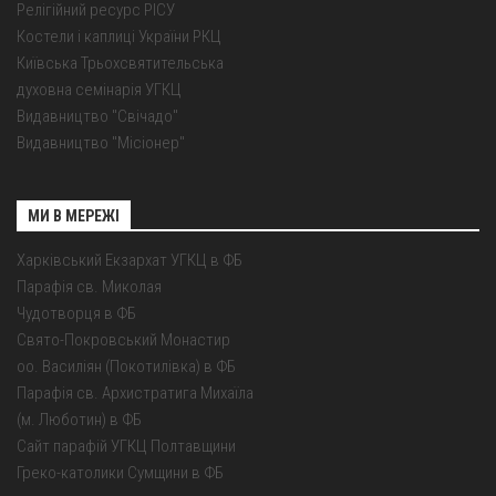
Релігійний ресурс РІСУ
Костели і каплиці України РКЦ
Київська Трьохсвятительська
духовна семінарія УГКЦ
Видавництво "Свічадо"
Видавництво "Місіонер"
МИ В МЕРЕЖІ
Харківський Екзархат УГКЦ в ФБ
Парафія св. Миколая
Чудотворця в ФБ
Свято-Покровський Монастир
оо. Василіян (Покотилівка) в ФБ
Парафія св. Архистратига Михаїла
(м. Люботин) в ФБ
Сайт парафій УГКЦ Полтавщини
Греко-католики Сумщини в ФБ