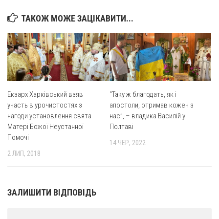
ТАКОЖ МОЖЕ ЗАЦІКАВИТИ...
Екзарх Харківський взяв
“Таку ж благодать, як і
участь в урочистостях з
апостоли, отримав кожен з
нагоди установлення свята
нас”, – владика Василій у
Матері Божої Неустанної
Полтаві
Помочі
14 ЧЕР, 2022
2 ЛИП, 2018
ЗАЛИШИТИ ВІДПОВІДЬ