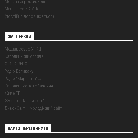
Монаші згромадження
Мапа парафій УГКЦ
(постійно доповнюється)
ЗМІ ЦЕРКВИ
Медіаресурс УГКЦ
Католицький оглядач
Сайт CREDO
Радіо Ватикану
Радіо "Марія" в Україні
Католицьке телебачення
Живе ТБ
Журнал "Патріярхат"
ДивенСвіт — молодіжний сайт
ВАРТО ПЕРЕГЛЯНУТИ