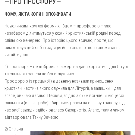
—ПРО ПРОСФОРУ—
Вознесіння ГНІХ (с. Витівка)
Вознесіння Господнього (м. Кобеляки)
ЧОМУ, ЯК ТА КОЛИ ЇЇ СПОЖИВАТИ
Пророка Іллі (смт. Білики)
Невеличким, круглої форми хлібцем – просфорою – уже
Різдва Пресвятої Богородиці (с. Вільховатка)
незабаром ділитимуться у кожній християнській родині перед
спільною вечерею. Про історію цього звичаю, про те, що
Св. Апостола Андрія Первозванного (с. Засулля)
символізує цей хліб і традиція його спільнотного споживання
Св. Миколая (с. Деменки)
читайте далі.
Успіння Пресвятої Богородиці (м. Кременчук)
1) Просфора – це добровільна жертва давніх християн для Літургії
Успіння Пресвятої Богородиці (м. Лубни)
та спільної трапези по богослужінню.
Парохії Сумської області
Просфорою (з грецької ) в давнину називали приношення
християн, частина якого служила для Літургії, а залишки – для
Введення в храм Богородиці (м. Суми)
агапе, звичаю давньої Церкви, згідно з яким всі члени місцевої
Матері Божої Неустанної Помочі (м. Охтирка)
спільноти (вільні і раби) збиралися разом на спільну трапезу, під
час якої завжди здійснювалася Євхаристія. Агапе, таким чином,
Монастирі
відтворювала Тайну Вечерю.
Свято-Покровський монастир оо Василіян
2) Спільна
Свято-Івано-Павлівський монастир сестер Згромадження