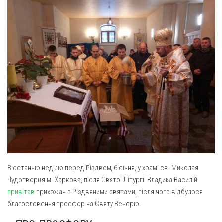
Газета Християнський голос
Архистратига Михаїла (м. Люботин)
Покрови Пресвятої Богородиці (с. Вільча)
Надруковані числа
Преображенська парафія (м. Лозова)
Молитви
Парафія Благовіщення Пресвятої Богородиці (смт
Галерея
Золочів)
Рух pro-life
Парафія Різдва Пресвятої Богородиці м. Берестин
(Красноград)
Парохії Полтавської області
Пресвятої Трійці (м. Полтава)
Всіх Святих українського народу (м. Полтава)
Свято-Юріївська парафія (м. Полтава)
В останню неділю перед Різдвом, 6 січня, у храмі св. Миколая
Архистратига Михаїла (с. Пригарівка)
Чудотворця м. Харкова, після Святої Літургії Владика Василій
Благовіщення Пресвятої Богородиці (с. Шевченки)
привітав
прихожан з Різдвяними святами, після чого відбулося
благословення просфор на Святу Вечерю.
Введення у храм Пресвятої Богородиці (с. Дашківка)