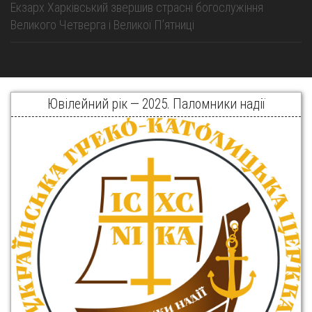
Екзарх Харківський звершив страсні богослужіння
Великого Четверга і Великої Пʼятниці
Ювілейний рік — 2025. Паломники надії