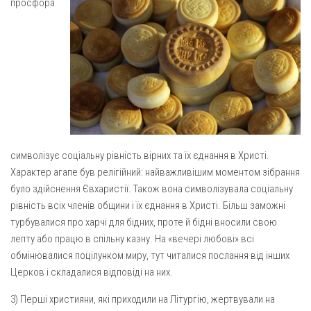
просфора
Св. Йосифа ОПДМ
Монастир сестер милосердя Св. Вінкентія. Дім Милосердя
Монастир Успення Пресвятої Богородиці Сестер Чину
Святого Василія Великого
Комісії
Катехитична комісія
Комісія у справах молоді
символізує соціальну рівність вірних та їх єднання в Христі.
Комісія у справах родини
Характер агапе був релігійний: найважливішим моментом зібрання
Комісія з питань душпастирства охорони здоров’я
було здійснення Євхаристії. Також вона символізувала соціальну
рівність всіх членів общини і їх єднання в Христі. Більш заможні
Спільноти
турбувалися про харчі для бідних, проте й бідні вносили свою
Квіти Слобожанщини
лепту або працю в спільну казну. На «вечері любові» всі
обмінювалися поцілунком миру, тут читалися послання від інших
Харківщина
Церков і складалися відповіді на них.
Полтавщина
3) Перші християни, які приходили на Літургію, жертвували на
Сумщина