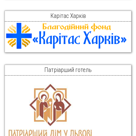
Карітас Харків
Патріарший готель