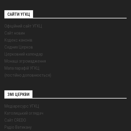
САЙТИ УГКЦ
Офіційний сайт УГКЦ
Сайт новин
Кодекс канонів
Східних Церков
Церковний календар
Монаші згромадження
Мапа парафій УГКЦ
(постійно доповнюється)
ЗМІ ЦЕРКВИ
Медіаресурс УГКЦ
Католицький оглядач
Сайт CREDO
Радіо Ватикану