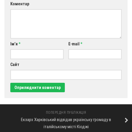
Коментар
Оголошення
Трансляції
Ім’я
*
E-mail
*
Сайт
ПОПЕРЕДНЯ ПУБЛІКАЦІЯ
Екзарх Харківський відвідав українську громаду в
італійському місті Кіоджі