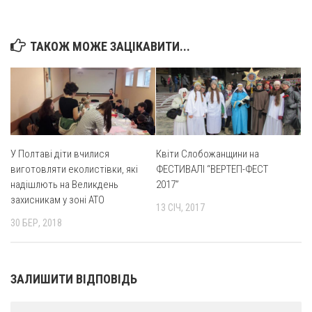
Св. Йосифа ОПДМ
Монастир сестер милосердя Св. Вінкентія. Дім Милосердя
ТАКОЖ МОЖЕ ЗАЦІКАВИТИ...
Монастир Успення Пресвятої Богородиці Сестер Чину
Святого Василія Великого
Комісії
Катехитична комісія
Комісія у справах молоді
У Полтаві діти вчилися
Квіти Слобожанщини на
Комісія у справах родини
виготовляти еколистівки, які
ФЕСТИВАЛІ “ВЕРТЕП-ФЕСТ
Комісія з питань душпастирства охорони здоров’я
надішлють на Великдень
2017”
захисникам у зоні АТО
Спільноти
13 СІЧ, 2017
30 БЕР, 2018
Квіти Слобожанщини
Харківщина
ЗАЛИШИТИ ВІДПОВІДЬ
Полтавщина
Сумщина