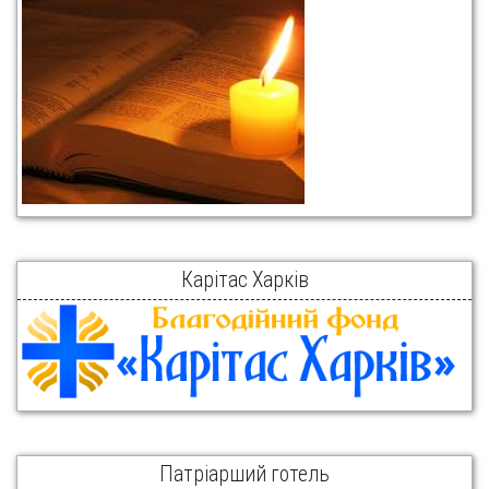
Карітас Харків
Патріарший готель