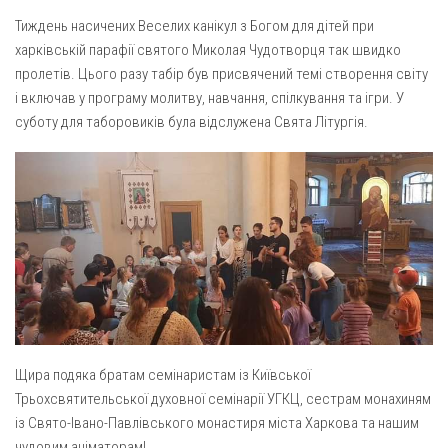
Газета Християнський голос
Архистратига Михаїла (м. Люботин)
Тиждень насичених Веселих канікул з Богом для дітей при
Покрови Пресвятої Богородиці (с. Вільча)
Надруковані числа
харківській парафії святого Миколая Чудотворця так швидко
пролетів. Цього разу табір був присвячений темі створення світу
Преображенська парафія (м. Лозова)
Молитви
і включав у програму молитву, навчання, спілкування та ігри. У
Парафія Благовіщення Пресвятої Богородиці (смт
Галерея
суботу для таборовиків була відслужена Свята Літургія.
Золочів)
Рух pro-life
Парафія Різдва Пресвятої Богородиці м. Берестин
(Красноград)
Парохії Полтавської області
Пресвятої Трійці (м. Полтава)
Всіх Святих українського народу (м. Полтава)
Свято-Юріївська парафія (м. Полтава)
Архистратига Михаїла (с. Пригарівка)
Щира подяка братам семінаристам із Київської
Благовіщення Пресвятої Богородиці (с. Шевченки)
Трьохсвятительської духовної семінарії УГКЦ, сестрам монахиням
Введення у храм Пресвятої Богородиці (с. Дашківка)
із Свято-Івано-Павлівського монастиря міста Харкова та нашим
чудовим аніматорам!