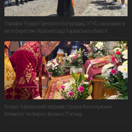
Парафію Різдва Пресвятої Богородиці УГКЦ засновано в
місті Берестин (Красноград) Харківської області
Екзарх Харківський звершив страсні богослужіння
Великого Четверга і Великої Пʼятниці