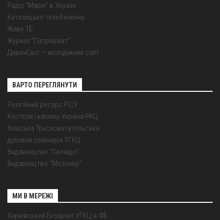
Радіо "Марія" в Україні
Католицьке телебачення
Живе ТБ
Журнал "Патріярхат"
ДивенСвіт — молодіжний сайт
ВАРТО ПЕРЕГЛЯНУТИ
Релігійний ресурс РІСУ
Костели і каплиці України РКЦ
Київська Трьохсвятительська
духовна семінарія УГКЦ
Видавництво "Свічадо"
Видавництво "Місіонер"
МИ В МЕРЕЖІ
Харківський Екзархат УГКЦ в ФБ