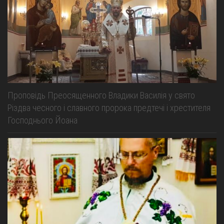
Проповідь Преосященного Владики Василія у свято
Різдва чесного і славного пророка предтечі і хрестителя
Господнього Йоана