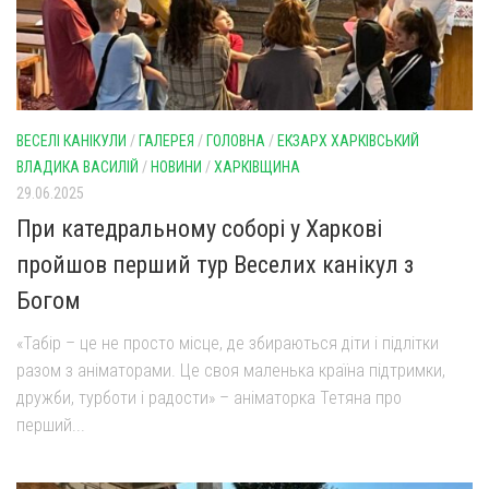
ВЕСЕЛІ КАНІКУЛИ
/
ГАЛЕРЕЯ
/
ГОЛОВНА
/
ЕКЗАРХ ХАРКІВСЬКИЙ
ВЛАДИКА ВАСИЛІЙ
/
НОВИНИ
/
ХАРКІВЩИНА
29.06.2025
При катедральному соборі у Харкові
пройшов перший тур Веселих канікул з
Богом
«Табір – це не просто місце, де збираються діти і підлітки
разом з аніматорами. Це своя маленька країна підтримки,
дружби, турботи і радости» – аніматорка Тетяна про
перший...