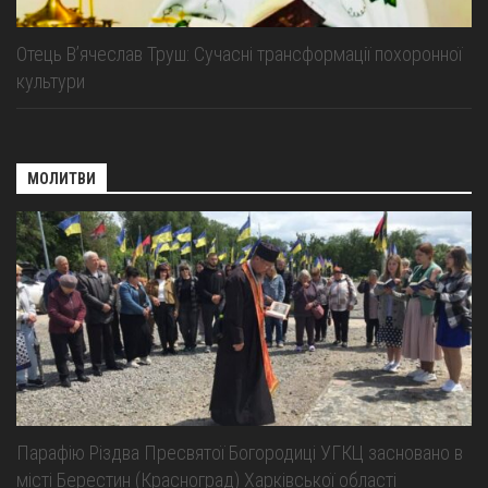
Отець В’ячеслав Труш: Сучасні трансформації похоронної
культури
МОЛИТВИ
Парафію Різдва Пресвятої Богородиці УГКЦ засновано в
місті Берестин (Красноград) Харківської області