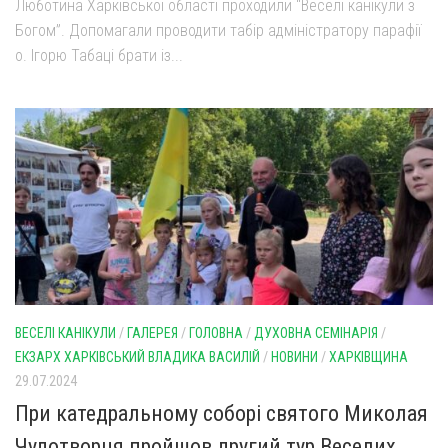
Люботина Харківської області проходили “Веселі канікули з
Богом”. Допомагали проводити табір адміністратору парафії
о. Ігорю Табаці брати із...
ВЕСЕЛІ КАНІКУЛИ
/
ГАЛЕРЕЯ
/
ГОЛОВНА
/
ДУХОВНА СЕМІНАРІЯ
/
ЕКЗАРХ ХАРКІВСЬКИЙ ВЛАДИКА ВАСИЛІЙ
/
НОВИНИ
/
ХАРКІВЩИНА
29.07.2024
При катедральному соборі святого Миколая
Чудотворця пройшов другий тур Веселих