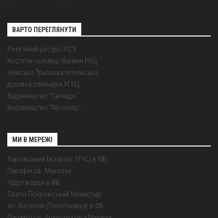
ВАРТО ПЕРЕГЛЯНУТИ
Релігійний ресурс РІСУ
Костели і каплиці України РКЦ
Київська Трьохсвятительська
духовна семінарія УГКЦ
Видавництво "Свічадо"
Видавництво "Місіонер"
МИ В МЕРЕЖІ
Харківський Екзархат УГКЦ в ФБ
Парафія св. Миколая
Чудотворця в ФБ
Свято-Покровський Монастир
оо. Василіян (Покотилівка) в ФБ
Парафія св. Архистратига Михаїла