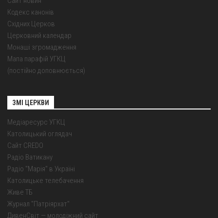
Сайт новин
Кодекс канонів
Східних Церков
Церковний календар
Монаші згромадження
Мапа парафій УГКЦ
(постійно доповнюється)
ЗМІ ЦЕРКВИ
Медіаресурс УГКЦ
Католицький оглядач
Сайт CREDO
Радіо Ватикану
Радіо "Марія" в Україні
Католицьке телебачення
Живе ТБ
Журнал "Патріярхат"
ДивенСвіт — молодіжний сайт