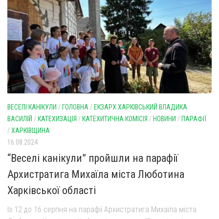
ВЕСЕЛІ КАНІКУЛИ
/
ГОЛОВНА
/
ЕКЗАРХ ХАРКІВСЬКИЙ ВЛАДИКА
ВАСИЛІЙ
/
КАТЕХИЗАЦІЯ
/
КАТЕХИТИЧНА КОМІСІЯ
/
НОВИНИ
/
ПАРАФІЇ
/
ХАРКІВЩИНА
16.08.2024
“Веселі канікули” пройшли на парафії
Архистратига Михаїла міста Люботина
Харківської області
Із 12 до 16 серпня на парафії Архистратига Михаїла міста