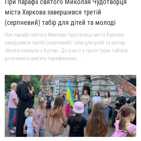
При парафії святого Миколая Чудотворця
міста Харкова завершився третій
(серпневий) табір для дітей та молоді
При парафії святого Миколая Чудотворця міста Харкова
завершився третій (серпневий) табір для дітей та молоді
«Веселі канікули з Богом». До участі у трьох турах таборів
долучилися девʼять парафіяльних...