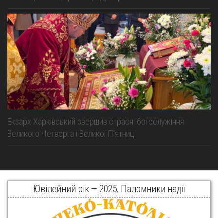
Екзарх Харківський звершив страсні богослужіння
Великого Четверга і Великої Пʼятниці
Ювілейний рік — 2025. Паломники надії