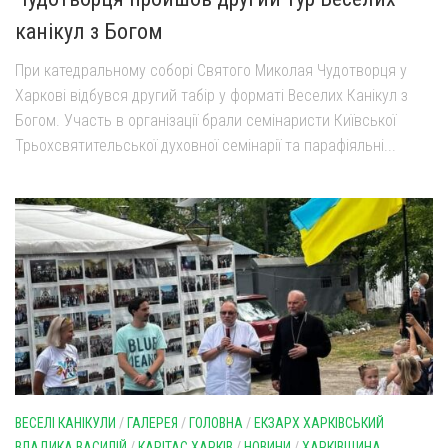
канікул з Богом
При катедральному соборі Святого Миколая Чудотворця у
Харкові відбувся другий табір у форматі Веселих Канікул з
Богом. Участь в організації брали семінаристи Київської
Трьохсвятительської духовної семінарії та парафіяльні...
ВЕСЕЛІ КАНІКУЛИ
/
ГАЛЕРЕЯ
/
ГОЛОВНА
/
ЕКЗАРХ ХАРКІВСЬКИЙ
ВЛАДИКА ВАСИЛІЙ
/
КАРІТАС ХАРКІВ
/
НОВИНИ
/
ХАРКІВЩИНА