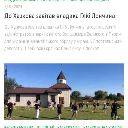
24.07.2024
До Харкова завітав владика Гліб Лончина
До Харкова завітав владика Гліб Лончина, апостольський
адміністратор єпархії святого Володимира Великого в Парижі
для українців візантійського обряду у Франції, Апостольський
делегат у Швейцарії і країнах Бенілюксу. Єпископ...
ВЕСЕЛІ КАНІКУЛИ
/
ДЛЯ ДІТЕЙ
/
КАТЕХИЗАЦІЯ
/
КАТЕХИТИЧНА КОМІСІЯ