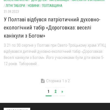
/
ЛІТНІ ТАБОРИ
/
НОВИНИ
/
ПОЛТАВЩИНА
31.08.2023
У Полтаві відбувся патріотичний духовно-
екологічний табір «Дороговказ: веселі
канікули з Богом»
З 21 по 30 серпня у Полтаві при Свято-Троїцькому храмі УГКЦ
відбувався дитячий духовно-екологічний табір «Дороговказ:
Веселі канікули з Богом». Його учасниками були діти віком 5-
12 років. Таборовий...
Сторінка 1 з 2
1
2
»