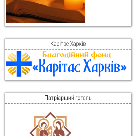
Карітас Харків
Патріарший готель