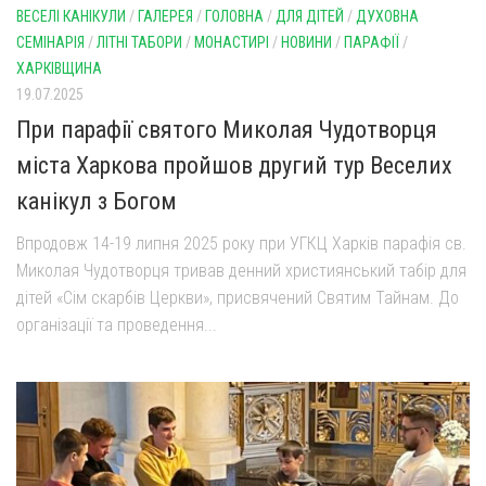
ВЕСЕЛІ КАНІКУЛИ
/
ГАЛЕРЕЯ
/
ГОЛОВНА
/
ДЛЯ ДІТЕЙ
/
ДУХОВНА
СЕМІНАРІЯ
/
ЛІТНІ ТАБОРИ
/
МОНАСТИРІ
/
НОВИНИ
/
ПАРАФІЇ
/
ХАРКІВЩИНА
19.07.2025
При парафії святого Миколая Чудотворця
міста Харкова пройшов другий тур Веселих
канікул з Богом
Впродовж 14-19 липня 2025 року при УГКЦ Харків парафія св.
Миколая Чудотворця тривав денний християнський табір для
дітей «Сім скарбів Церкви», присвячений Святим Тайнам. До
організації та проведення...