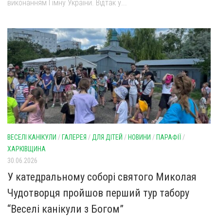
виконанням Гімну України. Відтак у...
Св. Йосифа ОПДМ
Монастир сестер милосердя Св. Вінкентія. Дім Милосердя
Монастир Успення Пресвятої Богородиці Сестер Чину
Святого Василія Великого
Комісії
Катехитична комісія
Комісія у справах молоді
Комісія у справах родини
Комісія з питань душпастирства охорони здоров’я
ВЕСЕЛІ КАНІКУЛИ
/
ГАЛЕРЕЯ
/
ДЛЯ ДІТЕЙ
/
НОВИНИ
/
ПАРАФІЇ
/
Спільноти
ХАРКІВЩИНА
30.06.2026
Квіти Слобожанщини
У катедральному соборі святого Миколая
Харківщина
Чудотворця пройшов перший тур табору
Полтавщина
“Веселі канікули з Богом”
Сумщина