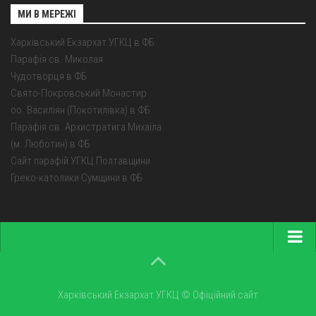
МИ В МЕРЕЖІ
Харківський Екзархат УГКЦ в ФБ
Парафія св. Миколая
Чудотворця в ФБ
Свято-Покровський Монастир
оо. Василіян (Покотилівка) в ФБ
Парафія св. Архистратига Михаїла
(м. Люботин) в ФБ
Сайт парафій УГКЦ Полтавщини
Греко-католики Сумщини в ФБ
Головна
Про екзархат
Харківський Екзархат УГКЦ © Офіційний сайт