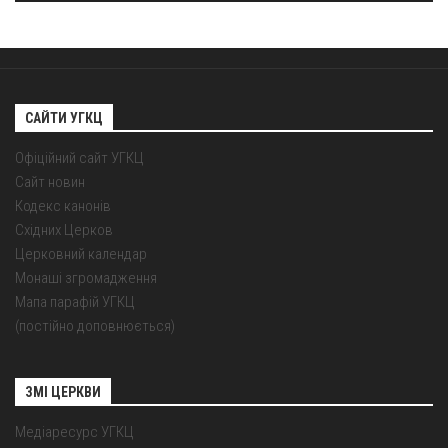
САЙТИ УГКЦ
Офіційний сайт УГКЦ
Сайт новин
Кодекс канонів
Східних Церков
Церковний календар
Монаші згромадження
Мапа парафій УГКЦ
(постійно доповнюється)
ЗМІ ЦЕРКВИ
Медіаресурс УГКЦ