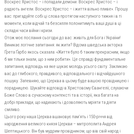
Воскрес Христос – і попадали демони. Воскрес Христос – і
радіють ангели. Воскрес Христос – і життя вільно пливе». Прошу
Оголошення
вас: пригадуйте собі ці слова протягом наступного тижня і в ті
Трансляції
моменти, коли відчай та безсилля полонитимуть ваші душі в ці
складні часи війни і кризи.
Отож моє послання сьогодні до вас: живіть для Бога і України!
Виникає логічне запитання: як жити? Відома шведська акторка
Ґрета Ґарбо якось сказала: «Життя було б таким прекрасним, якщо
б ми тільки знали, що з ним робити». Це справді фундаментальне
запитання, відповідь на яке шукає молодь усього світу. Закликаю
вас до глибокого, правдивого, відповідального і відчайдушного
пошуку. Запевняю, що Церква в цьому буде вашою провідницею і
порадницею. Шукайте відповіді в Христовому Євангелії, слухаючи
Боже Слово в сучасному контексті та в історії, яка багата на
добрі приклади, що надихають і дозволяють мріяти та діяти
сміливо.
Цього року наша Церква вшановує пам’ять і 150-річчя від
народження великого князя Церкви – митрополита Андрея
Шептицького. Він був мудрим провідником, що вів свій народ і