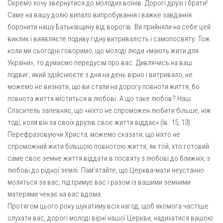
Окремо хочу звернутися до молодих воїнів. Дорогі друзі і брати!
Саме на вашу долю випало випробування і важке завдання
боронити нашу Батьківщину від ворогів. Ви прийняли на себе цей
виклик і виявляєте подиву гідну витривалість і самопосвяту. Тож
коли ми сьогодні говоримо, що молоді люди «мають жити для
України», то думаємо передусім про вас. Дивлячись на ваш
подвиг, який здійснюєте з дня на день вірно і витривало, не
можемо не визнати, що ви стали на дорогу повноти життя, бо
повнота життя міститься в любові. А що таке любов? Наш
Спаситель запевняє, що «ніхто не спроможен любити більше, ніж
тоді, коли він за своїх друзів своє життя віддає» (Ів. 15, 13).
Перефразовуючи Христа, можемо сказати, що ніхто не
спроможний жити більшою повнотою життя, як той, хто готовий
саме своє земне життя віддати в посвяту з любові до ближніх, з
любові до рідної землі. Пам’ятайте, що Церква-мати неустанно
молиться за вас, підтримує вас і разом із вашими земними
матерями чекає на вас вдома.
Протягом цього року шукатиму всіх нагод, щоб якомога частіше
слухати вас, дорогі молоді вірні нашої Церкви, надихатися вашою