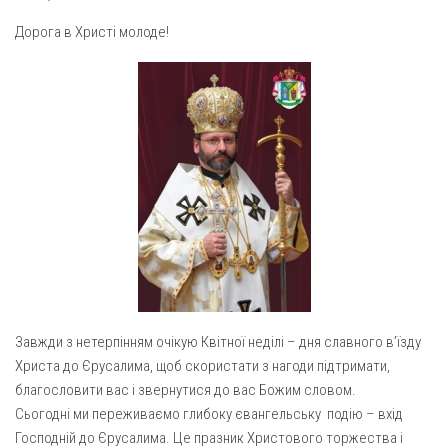
Газета Християнський голос
Архистратига Михаїла (м. Люботин)
Дорога в Христі молоде!
Покрови Пресвятої Богородиці (с. Вільча)
Надруковані числа
Преображенська парафія (м. Лозова)
Молитви
Парафія Благовіщення Пресвятої Богородиці (смт
Галерея
Золочів)
Рух pro-life
Парафія Різдва Пресвятої Богородиці м. Берестин
(Красноград)
Парохії Полтавської області
Пресвятої Трійці (м. Полтава)
Всіх Святих українського народу (м. Полтава)
Свято-Юріївська парафія (м. Полтава)
Завжди з нетерпінням очікую Квітної неділі – дня славного в’їзду
Архистратига Михаїла (с. Пригарівка)
Христа до Єрусалима, щоб скористати з нагоди підтримати,
Благовіщення Пресвятої Богородиці (с. Шевченки)
благословити вас і звернутися до вас Божим словом.
Сьогодні ми переживаємо глибоку євангельську подію – вхід
Введення у храм Пресвятої Богородиці (с. Дашківка)
Господній до Єрусалима. Це празник Христового торжества і