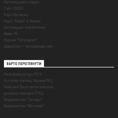
Католицький оглядач
Сайт CREDO
Радіо Ватикану
Радіо "Марія" в Україні
Католицьке телебачення
Живе ТБ
Журнал "Патріярхат"
ДивенСвіт — молодіжний сайт
ВАРТО ПЕРЕГЛЯНУТИ
Релігійний ресурс РІСУ
Костели і каплиці України РКЦ
Київська Трьохсвятительська
духовна семінарія УГКЦ
Видавництво "Свічадо"
Видавництво "Місіонер"