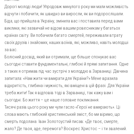
Св. Йосифа ОПДМ
Дорогі молоді люди! Упродовж минулого року ми мали можливість
Монастир сестер милосердя Св. Вінкентія. Дім Милосердя
відчути і побачити, як швидко ви виросли, як ви подорослішали.
Біда, що прийшла в Україну, змінила вас і поставила перед вами
Монастир Успення Пресвятої Богородиці Сестер Чину
виклики, які зазвичай не відомі вашим ровесникам у багатьох
Святого Василія Великого
країнах світу. Ви побачили багато смертей, переживали втрату
Комісії
своїх друзів і знайомих, наших воїнів, які, можливо, навіть молодші
Катехитична комісія
за вас.
Болісний досвід, який ви отримали, ще більше спонукає вас
Комісія у справах молоді
сьогодні ставити фундаментальні, глибокі й прямі запитання. Одне
Комісія у справах родини
з таких я отримав під час зустрічі з молоддю в Зарваниці. Дівчина
запитала: «Нам жити чи вмирати для України?» Мене вразила
Комісія з питань душпастирства охорони здоров’я
відкритість, глибина і мужність, які вміщені в цій фразі. Для України
Спільноти
треба жити! Так я відповів тоді в Зарваниці, так кажу вам і
Квіти Слобожанщини
сьогодні. Бо життя – це наше головне покликання.
Тисячі разів цього року ми чули гасло «Герої не вмирають». Ці
Харківщина
слова мають глибокий християнський зміст, бо ми віримо, що
Полтавщина
смерть подолана. Іван Золотоустий писав: «Де твоє, смерте,
жало? Де твоя, аде, перемога? Воскрес Христос – і ти звалений.
Сумщина