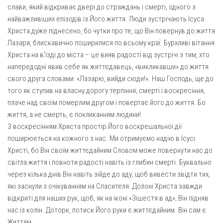
Вознесіння ГНІХ (с. Витівка)
слави, який відкриває двері до страждань і смерті, одного з
Вознесіння Господнього (м. Кобеляки)
найважливіших епізодів із Його життя. Люди зустрічають Ісуса
Христа дуже піднесено, бо чутки про те, що Він повернув до життя
Пророка Іллі (смт. Білики)
Лазаря, блискавично поширилися по всьому краї. Бурхливі вітання
Різдва Пресвятої Богородиці (с. Вільховатка)
Христа на в’їзді до міста – це вияв радості від зустрічі з тим, хто
напередодні явив себе як життєдавець, «викликавши» до життя
Св. Апостола Андрія Первозванного (с. Засулля)
свого друга словами: «Лазарю, вийди сюди!». Наш Господь, ще до
Св. Миколая (с. Деменки)
того як ступив на власну дорогу терпіння, смерті і воскресіння,
Успіння Пресвятої Богородиці (м. Кременчук)
плаче над своїм померлим другом і повертає його до життя. Бо
життя, а не смерть, є покликанням людини!
Успіння Пресвятої Богородиці (м. Лубни)
З воскресінням Христа простір Його воскрешальної дії
Парохії Сумської області
поширюється на кожного з нас. Ми отримуємо надію в Ісусі
Введення в храм Богородиці (м. Суми)
Христі, бо Він своїм життєдайним Словом може повернути нас до
світла життя і повноти радості навіть із глибин смерті. Буквально
Матері Божої Неустанної Помочі (м. Охтирка)
через кілька днів Він навіть зійде до аду, щоб вивести звідти тих,
Монастирі
які заснули з очікуванням на Спасителя. Долоні Христа завжди
відкриті для наших рук, щоб, як на іконі «Зішестя в ад», Він підняв
Свято-Покровський монастир оо Василіян
нас із колін. Доторк, потиск Його руки є життєдайним. Він сам є
Свято-Івано-Павлівський монастир сестер Згромадження
Життям.