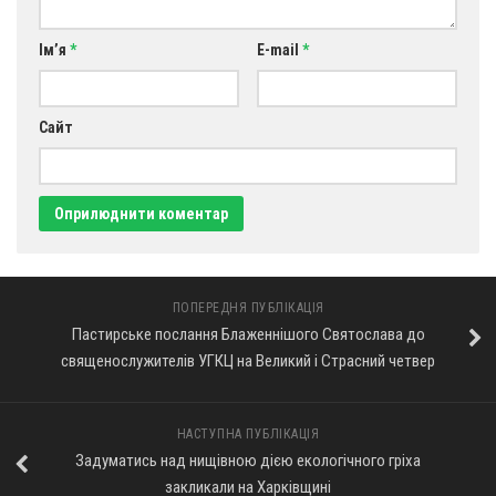
Ім’я
*
E-mail
*
Сайт
ПОПЕРЕДНЯ ПУБЛІКАЦІЯ
Пастирське послання Блаженнішого Святослава до
священослужителів УГКЦ на Великий і Страсний четвер
НАСТУПНА ПУБЛІКАЦІЯ
Задуматись над нищівною дією екологічного гріха
закликали на Харківщині