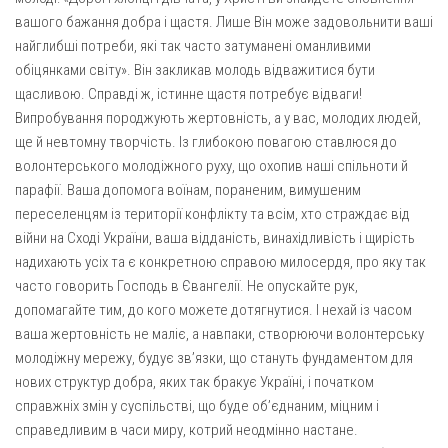
вашого бажання добра і щастя. Лише Він може задовольнити ваші
найглибші потреби, які так часто затуманені оманливими
обіцянками світу». Він закликав молодь відважитися бути
щасливою. Справді ж, істинне щастя потребує відваги!
Випробування породжують жертовність, а у вас, молодих людей,
ще й невтомну творчість. Із глибокою повагою ставлюся до
волонтерського молодіжного руху, що охопив наші спільноти й
парафії. Ваша допомога воїнам, пораненим, вимушеним
переселенцям із території конфлікту та всім, хто страждає від
війни на Сході України, ваша відданість, винахідливість і щирість
надихають усіх та є конкретною справою милосердя, про яку так
часто говорить Господь в Євангелії. Не опускайте рук,
допомагайте тим, до кого можете дотягнутися. І нехай із часом
ваша жертовність не маліє, а навпаки, створюючи волонтерську
молодіжну мережу, будує зв’язки, що стануть фундаментом для
нових структур добра, яких так бракує Україні, і початком
справжніх змін у суспільстві, що буде об’єднаним, міцним і
справедливим в часи миру, котрий неодмінно настане.