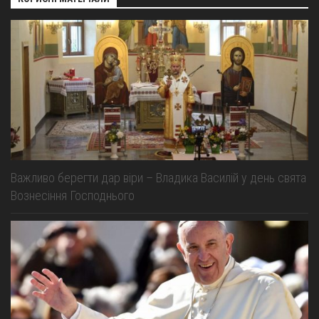
Важливо берегти дар віри – Владика Василій у день свята
Вознесіння Господнього