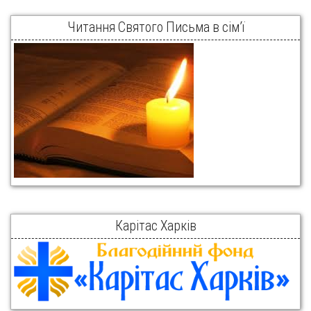
Читання Святого Письма в сім’ї
Карітас Харків