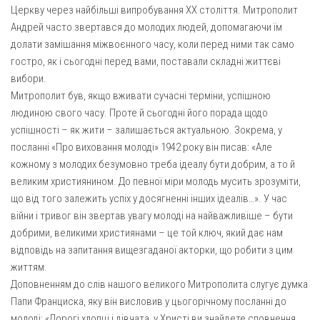
Церкву через найбільші випробування ХХ століття. Митрополит
Андрей часто звертався до молодих людей, допомагаючи їм
долати замішання міжвоєнного часу, коли перед ними так само
гостро, як і сьогодні перед вами, поставали складні життєві
вибори.
Митрополит був, якщо вживати сучасні терміни, успішною
людиною свого часу. Проте й сьогодні його порада щодо
успішності – як жити – залишається актуальною. Зокрема, у
посланні «Про виховання молоді» 1942 року він писав: «Але
кожному з молодих безумовно треба ідеалу бути добрим, а то й
великим християнином. До певної міри молодь мусить зрозуміти,
що від того залежить успіх у досягненні інших ідеалів…». У час
війни і тривог він звертав увагу молоді на найважливіше – бути
добрими, великими християнами – це той ключ, який дає нам
відповідь на запитання вищезгаданої акторки, що робити з цим
життям.
Доповненням до слів нашого великого Митрополита слугує думка
Папи Франциска, яку він висловив у цьогорічному посланні до
молоді: «Дорогі хлопці і дівчата, у Христі ви знайдете сповнення