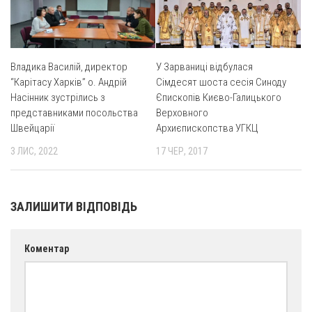
Владика Василій, директор
У Зарваниці відбулася
“Карітасу Харків” о. Андрій
Сімдесят шоста сесія Синоду
Насінник зустрілись з
Єпископів Києво-Галицького
представниками посольства
Верховного
Швейцарії
Архиєпископства УГКЦ
3 ЛИС, 2022
17 ЧЕР, 2017
ЗАЛИШИТИ ВІДПОВІДЬ
Коментар