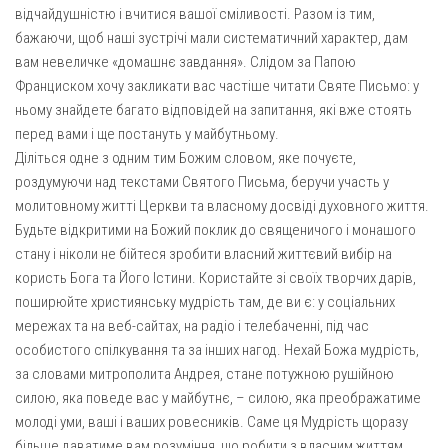
відчайдушністю і вчитися вашої сміливості. Разом із тим,
бажаючи, щоб наші зустрічі мали систематичний характер, дам
вам невеличке «домашнє завдання». Слідом за Папою
Франциском хочу закликати вас частіше читати Святе Письмо: у
ньому знайдете багато відповідей на запитання, які вже стоять
перед вами і ще постануть у майбутньому.
Діліться одне з одним тим Божим словом, яке почуєте,
роздумуючи над текстами Святого Письма, беручи участь у
молитовному житті Церкви та власному досвіді духовного життя.
Будьте відкритими на Божий поклик до священичого і монашого
стану і ніколи не бійтеся зробити власний життєвий вибір на
користь Бога та Його Істини. Користайте зі своїх творчих дарів,
поширюйте християнську мудрість там, де ви є: у соціальних
мережах та на веб-сайтах, на радіо і телебаченні, під час
особистого спілкування та за інших нагод. Нехай Божа мудрість,
за словами митрополита Андрея, стане потужною рушійною
силою, яка поведе вас у майбутнє, – силою, яка преображатиме
молоді уми, ваші і ваших ровесників. Саме ця Мудрість щоразу
більше даватиме вам розуміння, що робити з власним життям,