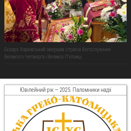
Екзарх Харківський звершив страсні богослужіння
Великого Четверга і Великої Пʼятниці
Ювілейний рік — 2025. Паломники надії