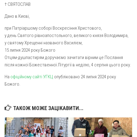
† СВЯТОСЛАВ
Дано в Києві,
при Патріаршому соборі Воскресіння Христового,
у день Святого рівноапостольного, великого князя Володимира,
у святому Хрещенні названого Василієм,
15 липня 2024 року Божого
Отцям-душпастирям доручаємо зачитати вірним це Послання
після кожної Божественної Літургії в неділю, 4 серпня цього року.
На
офіційному сайті УГКЦ
опубліковано 24 липня 2024 року
Божого.
ТАКОЖ МОЖЕ ЗАЦІКАВИТИ...