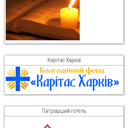
Карітас Харків
Патріарший готель