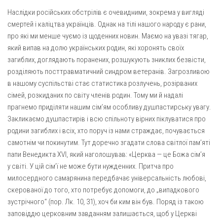
Наслідки російських обстрілів є очевидними, зокрема у вигляді
смертей і каліцтва українців. Однак на тілі нашого народу є рани,
про які ми менше чуємо із щоденних новин. Маємо на увазі тягар,
який випав на долю українських родин, які хоронять своїх
загиблих, доглядають поранених, розшукують зниклих безвісти,
розділяють посттравматичний синдром ветеранів. Загрозливою
в нашому суспільстві стає статистика розлучень, розірваних
сімей, розкиданих по світу членів родин. Тому ми й надалі
прагнемо приділяти нашим сім’ям особливу душпастирську увагу.
Закликаємо душпастирів і всю спільноту вірних піклуватися про
родини загиблих і всіх, хто поруч із нами страждає, почувається
самотнім чи покинутим. Тут доречно згадати слова світлої пам’яті
папи Венедикта XVI, який наголошував: «Церква — це Божа сім’я
у світі. У цій сім’ї не може бути нужденних. Притча про
милосердного самарянина передбачає універсальність любові,
скерованої до того, хто потребує допомоги, до „випадкового
зустрічного“ (пор. Лк. 10, 31), хоч би ким він був. Поряд із такою
заповіддю церковним завданням залишається, щоб у Церкві