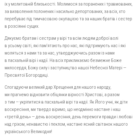
їх у молитовній близькості. Молимося за поранених і травмованих,
за визволення полонених і насильно депортованих, за всіх, хто
перебуває під тимчасовою окупацією та за наших братів і сестер
в розсіянні сущих.
Дякуємо братам і сестрам у вірі та всім людям доброї волі
в усьому світі, які пам’ятають про нас, які підтримують нас і які
моляться з нами та за нас, утверджуючись разом із нами
в пасхальній вірі і надії. На всіх прикликаємо безмежне Боже
милосердя, Божу силу і заступництво нашої Небесної Матері —
Пресвятої Богородиці.
Спогадуючи великий дар Хрещення для нашого народу,
ми прагнемо відновити обіцянки вірності Христові, а разом
з тим — укріпитися в пасхальній вірі та надії. Як Його учні, як діти
воскресіння, ми твердо віримо, що неодмінно настане і наш
«третій день» — день воскресіння, день перемоги правди і любові
над гріхом, ненавистю і пеклом, настане ясний світанок нашого
українського Великодня!