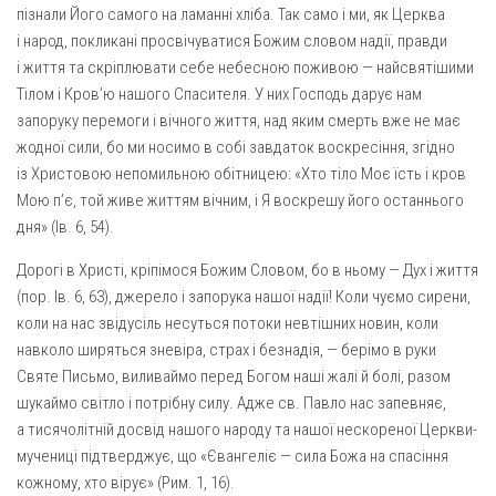
пізнали Його самого на ламанні хліба. Так само і ми, як Церква
і народ, покликані просвічуватися Божим словом надії, правди
і життя та скріплювати себе небесною поживою — найсвятішими
Тілом і Кров’ю нашого Спасителя. У них Господь дарує нам
запоруку перемоги і вічного життя, над яким смерть вже не має
жодної сили, бо ми носимо в собі завдаток воскресіння, згідно
із Христовою непомильною обітницею: «Хто тіло Моє їсть і кров
Мою п’є, той живе життям вічним, і Я воскрешу його останнього
дня» (Ів. 6, 54).
Дорогі в Христі, кріпімося Божим Словом, бо в ньому — Дух і життя
(пор. Ів. 6, 63), джерело і запорука нашої надії! Коли чуємо сирени,
коли на нас звідусіль несуться потоки невтішних новин, коли
навколо ширяться зневіра, страх і безнадія, — берімо в руки
Святе Письмо, виливаймо перед Богом наші жалі й болі, разом
шукаймо світло і потрібну силу. Адже св. Павло нас запевняє,
а тисячолітній досвід нашого народу та нашої нескореної Церкви-
мучениці підтверджує, що «Євангеліє — сила Божа на спасіння
кожному, хто вірує» (Рим. 1, 16).