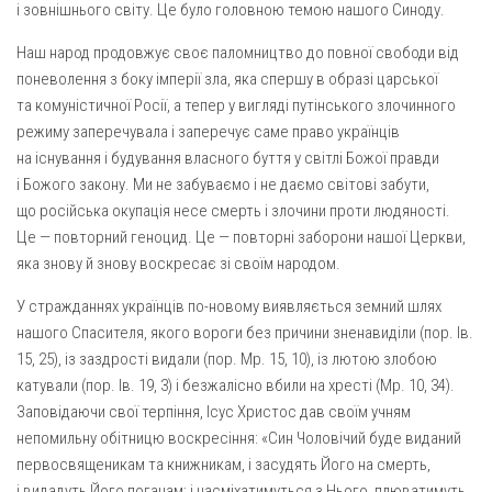
Св. Йосифа ОПДМ
і зовнішнього світу. Це було головною темою нашого Синоду.
Монастир сестер милосердя Св. Вінкентія. Дім Милосердя
Наш народ продовжує своє паломництво до повної свободи від
поневолення з боку імперії зла, яка спершу в образі царської
Монастир Успення Пресвятої Богородиці Сестер Чину
Святого Василія Великого
та комуністичної Росії, а тепер у вигляді путінського злочинного
режиму заперечувала і заперечує саме право українців
Комісії
на існування і будування власного буття у світлі Божої правди
Катехитична комісія
і Божого закону. Ми не забуваємо і не даємо світові забути,
що російська окупація несе смерть і злочини проти людяності.
Комісія у справах молоді
Це — повторний геноцид. Це — повторні заборони нашої Церкви,
Комісія у справах родини
яка знову й знову воскресає зі своїм народом.
Комісія з питань душпастирства охорони здоров’я
У стражданнях українців по-новому виявляється земний шлях
Спільноти
нашого Спасителя, якого вороги без причини зненавиділи (пор. Ів.
15, 25), із заздрості видали (пор. Мр. 15, 10), із лютою злобою
Квіти Слобожанщини
катували (пор. Ів. 19, 3) і безжалісно вбили на хресті (Мр. 10, 34).
Харківщина
Заповідаючи свої терпіння, Ісус Христос дав своїм учням
непомильну обітницю воскресіння: «Син Чоловічий буде виданий
Полтавщина
первосвященикам та книжникам, і засудять Його на смерть,
Сумщина
і видадуть Його поганам; і насміхатимуться з Нього, плюватимуть