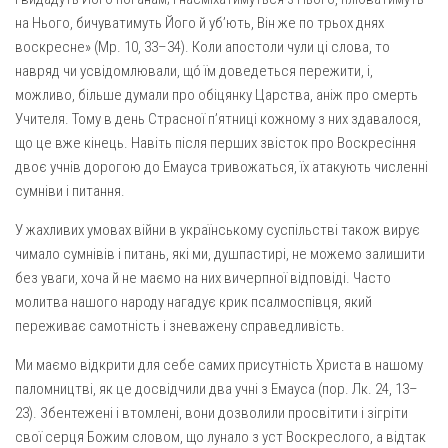
на Нього, бичуватимуть Його й уб’ють, Він же по трьох днях
Оголошення
воскресне» (Мр. 10, 33–34). Коли апостоли чули ці слова, то
Трансляції
навряд чи усвідомлювали, щó їм доведеться пережити, і,
можливо, більше думали про обіцянку Царства, аніж про смерть
Учителя. Тому в день Страсної п’ятниці кожному з них здавалося,
що це вже кінець. Навіть після перших звісток про Воскресіння
двоє учнів дорогою до Емауса тривожаться, їх атакують численні
сумніви і питання.
У жахливих умовах війни в українському суспільстві також вирує
чимало сумнівів і питань, які ми, душпастирі, не можемо залишити
без уваги, хоча й не маємо на них вичерпної відповіді. Часто
молитва нашого народу нагадує крик псалмоспівця, який
переживає самотність і зневажену справедливість.
Ми маємо відкрити для себе самих присутність Христа в нашому
паломництві, як це досвідчили два учні з Емауса (пор. Лк. 24, 13–
23). Збентежені і втомлені, вони дозволили просвітити і зігріти
свої серця Божим словом, що лунало з уст Воскреслого, а відтак