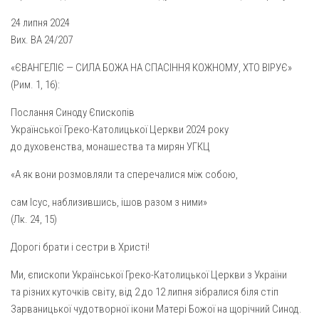
Газета Християнський голос
Архистратига Михаїла (м. Люботин)
24 липня 2024
Покрови Пресвятої Богородиці (с. Вільча)
Надруковані числа
Вих. ВА 24/207
Преображенська парафія (м. Лозова)
Молитви
«ЄВАНГЕЛІЄ — СИЛА БОЖА НА СПАСІННЯ КОЖНОМУ, ХТО ВІРУЄ»
Парафія Благовіщення Пресвятої Богородиці (смт
(Рим. 1, 16):
Галерея
Золочів)
Послання Синоду Єпископів
Рух pro-life
Парафія Різдва Пресвятої Богородиці м. Берестин
Української Греко-Католицької Церкви 2024 року
(Красноград)
до духовенства, монашества та мирян УГКЦ
Парохії Полтавської області
«А як вони розмовляли та сперечалися між собою,
Пресвятої Трійці (м. Полтава)
сам Iсус, наблизившись, ішов разом з ними»
Всіх Святих українського народу (м. Полтава)
(Лк. 24, 15)
Свято-Юріївська парафія (м. Полтава)
Дорогі брати і сестри в Христі!
Архистратига Михаїла (с. Пригарівка)
Благовіщення Пресвятої Богородиці (с. Шевченки)
Ми, єпископи Української Греко-Католицької Церкви з України
та різних куточків світу, від 2 до 12 липня зібралися біля стіп
Введення у храм Пресвятої Богородиці (с. Дашківка)
Зарваницької чудотворної ікони Матері Божої на щорічний Синод.