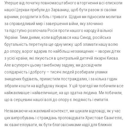
Вознесіння ГНІХ (с. Витівка)
Уперше від початку повномасштабного вторгнення всі єпископи
нашої Церкви прибули до Зарваниці, щоб бути разом зі своїми
Вознесіння Господнього (м. Кобеляки)
вірними, розділити їх біль і тривоги. Щодня ми підносили молитви
Пророка Іллі (смт. Білики)
за справедливий мир і завершення війни, яку злочинно
Різдва Пресвятої Богородиці (с. Вільховатка)
та підступно розпочала Росія проти нашого народу й вільної
України. Тими днями, коли відбувався наш Синод, російська
Св. Апостола Андрія Первозванного (с. Засулля)
брутальність перетнула ще одну межу: щоб зламати нашу волю
Св. Миколая (с. Деменки)
до опору, ворог вдарив по найбільш незахищених — хворих дітях
Успіння Пресвятої Богородиці (м. Кременчук)
з усієї країни, які лікуються в центральній дитячій лікарні Києва.
Але всупереч цьому ганебному задуму, ми досвідчили
Успіння Пресвятої Богородиці (м. Лубни)
солідарність і доброту — тисячі людей розбирали уламки
Парохії Сумської області
знищених будівель, прихистили постраждалих, і за кілька годин
зібрали кошти на відбудову лікарні. У цій трагедії ми побачили все
Введення в храм Богородиці (м. Суми)
найжахливіше і найвеличніше, на що здатна людина. Ми побачили,
Матері Божої Неустанної Помочі (м. Охтирка)
що в серцевині нашої волі до опору є людяність і емпатія.
Монастирі
Незважаючи на жахливий контекст, ми шукали відповіді, як у час
Свято-Покровський монастир оо Василіян
цих випробувань і страждань проповідувати Христове Євангеліє,
як євангелізувати, як бути благовісниками надії для ближніх
Свято-Івано-Павлівський монастир сестер Згромадження