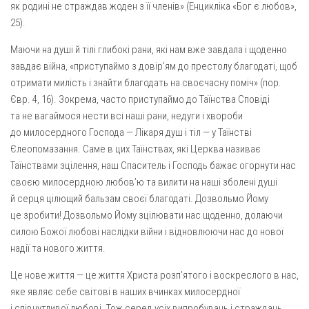
як родині не страждав жоден з її членів» (Енцикліка «Бог є любов»,
25).
Маючи на душі й тілі глибокі рани, які нам вже завдала і щоденно
завдає війна, «приступаймо з довір’ям до престолу благодаті, щоб
отримати милість і знайти благодать на своєчасну поміч» (пор.
Євр. 4, 16). Зокрема, часто приступаймо до Таїнства Сповіді
та не вагаймося нести всі наші рани, недуги і хвороби
до милосердного Господа — Лікаря душ і тіл — у Таїнстві
Єлеопомазання. Саме в цих Таїнствах, які Церква називає
Таїнствами зцілення, наш Спаситель і Господь бажає огорнути нас
своєю милосердною любов’ю та вилити на наші зболені душі
й серця цілющий бальзам своєї благодаті. Дозвольмо Йому
це зробити! Дозвольмо Йому зцілювати нас щоденно, долаючи
силою Божої любові наслідки війни і відновлюючи нас до нової
надії та нового життя.
Це нове життя — це життя Христа розп’ятого і воскреслого в нас,
яке являє себе світові в наших вчинках милосердної
і співчутливої любові. Тож серед усіх випробувань і страждань