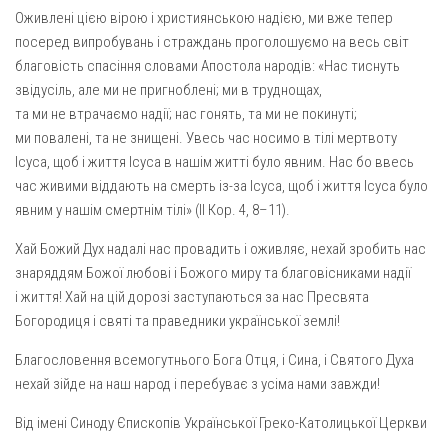
Оживлені цією вірою і християнською надією, ми вже тепер
посеред випробувань і страждань проголошуємо на весь світ
благовість спасіння словами Апостола народів: «Нас тиснуть
звідусіль, але ми не пригноблені; ми в труднощах,
та ми не втрачаємо надії; нас гонять, та ми не покинуті;
ми повалені, та не знищені. Увесь час носимо в тілі мертвоту
Ісуса, щоб і життя Ісуса в нашім житті було явним. Нас бо ввесь
час живими віддають на смерть із-за Ісуса, щоб і життя Ісуса було
явним у нашім смертнім тілі» (II Кор. 4, 8–11).
Хай Божий Дух надалі нас провадить і оживляє, нехай зробить нас
знаряддям Божої любові і Божого миру та благовісниками надії
і життя! Хай на цій дорозі заступаються за нас Пресвята
Богородиця і святі та праведники української землі!
Благословення всемогутнього Бога Отця, і Сина, і Святого Духа
нехай зійде на наш народ і перебуває з усіма нами завжди!
Від імені Синоду Єпископів Української Греко-Католицької Церкви