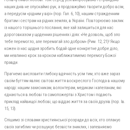
наших днів не опускаймо рук, а продовжуймо творити добро всім,
а передусім «рідним у вірі» (пор. Гал. 6, 10), нашим стражденним
братам і сестрам на рідних землях, в Україні. Повторюємо заклик
із нашого торішнього послання, яке хай залишиться для нас
дороговказом у щоденних рішеннях і діях: «Не дозволь, щоб зло
тебе перемогло, але перемагай зло добром» (Рим. 12, 21)! Якщо
кожен із нас щодня зробить бодай одне конкретне добре діло,
ми невпинно крок за кроком наближатимемо перемогу Божої
правди.
Прагнемо висловити глибоку вдячність усім тим, хто вже зараз
своїм буттям являє світові життя воскреслого Господа в нашому
народі: нашим захисникам, волонтерам, медикам і капеланам, які
єднаються в любові та самопожертві з Христом і подають
приклад найвищої любові, що віддає життя за своїх друзів (пор. Ів.
15, 13).
Спішимо зі словами християнської розради до всіх, хто оплакує
своїх загиблих чи розшукує безвісти зниклих, і запевняємо