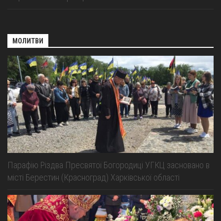
МОЛИТВИ
Парафію Різдва Пресвятої Богородиці УГКЦ засновано в
місті Берестин (Красноград) Харківської області