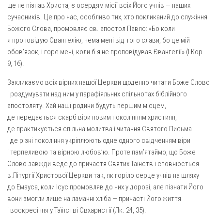
ще не пізнав Христа, є осердям місії всіх Його учнів — наших
сучасників. Це про нас, особливо тих, хто покликаний до служіння
Божого Слова, промовляє св. апостол Павло: «Бо коли
я проповідую Євангелію, нема мені від того слави, бо це мій
обов’язок; і горе мені, коли б я не проповідував Євангелії» (I Кор.
9, 16).
Закликаємо всіх вірних нашої Церкви щоденно читати Боже Слово
і роздумувати над ним у парафіяльних спільнотах біблійного
апостоляту. Хай наші родини будуть першим місцем,
де передається скарб віри новим поколінням християн,
де практикується спільна молитва і читання Святого Письма
і де різні покоління укріплюють одне одного свідченням віри
і терпеливою та вірною любов’ю. Проте пам’ятаймо, що Боже
Слово завжди веде до причастя Святих Таїнств і сповнюється
в Літургії Христової Церкви так, як горіло серце учнів на шляху
до Емауса, коли Ісус промовляв до них у дорозі, але пізнати Його
вони змогли лише на ламанні хліба — причасті Його життя
і воскресіння у Таїнстві Євхаристії (Лк. 24, 35).