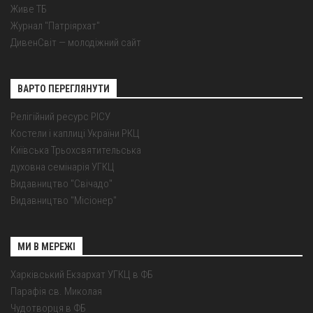
Живе ТБ
Журнал "Патріярхат"
ДивенСвіт — молодіжний сайт
ВАРТО ПЕРЕГЛЯНУТИ
Релігійний ресурс РІСУ
Костели і каплиці України РКЦ
Київська Трьохсвятительська
духовна семінарія УГКЦ
Видавництво "Свічадо"
Видавництво "Місіонер"
МИ В МЕРЕЖІ
Харківський Екзархат УГКЦ в ФБ
Парафія св. Миколая
Чудотворця в ФБ