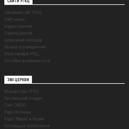
САЙТИ УГКЦ
Офіційний сайт УГКЦ
Сайт новин
Кодекс канонів
Східних Церков
Церковний календар
Монаші згромадження
Мапа парафій УГКЦ
(постійно доповнюється)
ЗМІ ЦЕРКВИ
Медіаресурс УГКЦ
Католицький оглядач
Сайт CREDO
Радіо Ватикану
Радіо "Марія" в Україні
Католицьке телебачення