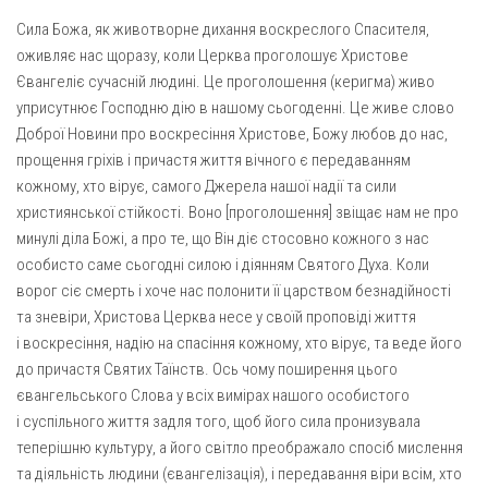
Сила Божа, як животворне дихання воскреслого Спасителя,
оживляє нас щоразу, коли Церква проголошує Христове
Євангеліє сучасній людині. Це проголошення (керигма) живо
уприсутнює Господню дію в нашому сьогоденні. Це живе слово
Доброї Новини про воскресіння Христове, Божу любов до нас,
прощення гріхів і причастя життя вічного є передаванням
кожному, хто вірує, самого Джерела нашої надії та сили
християнської стійкості. Воно [проголошення] звіщає нам не про
минулі діла Божі, а про те, що Він діє стосовно кожного з нас
особисто саме сьогодні силою і діянням Святого Духа. Коли
ворог сіє смерть і хоче нас полонити її царством безнадійності
та зневіри, Христова Церква несе у своїй проповіді життя
і воскресіння, надію на спасіння кожному, хто вірує, та веде його
до причастя Святих Таїнств. Ось чому поширення цього
євангельського Слова у всіх вимірах нашого особистого
і суспільного життя задля того, щоб його сила пронизувала
теперішню культуру, а його світло преображало спосіб мислення
та діяльність людини (євангелізація), і передавання віри всім, хто