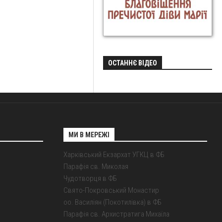
ОСТАННЄ ВІДЕО
МИ В МЕРЕЖІ
Харківський Екзархат УГКЦ в ФБ
Парафія св. Миколая
Чудотворця в ФБ
Свято-Покровський Монастир
оо. Василіян (Покотилівка) в ФБ
Парафія св. Архистратига Михаїла