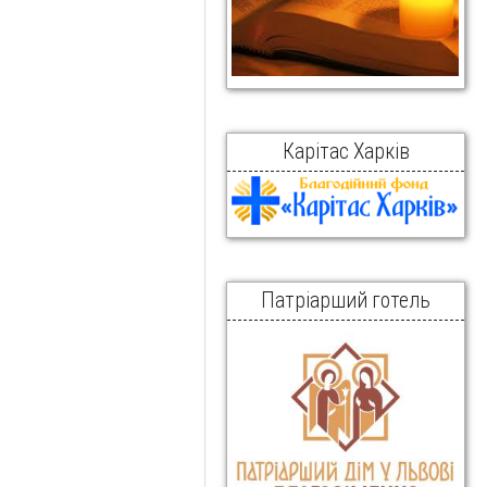
Карітас Харків
Патріарший готель