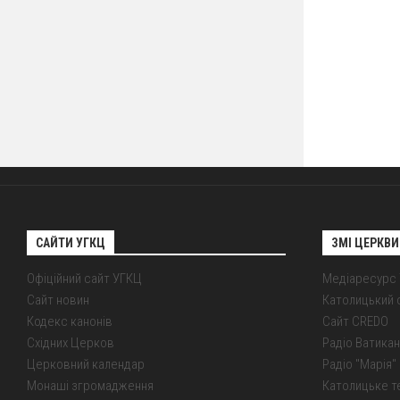
САЙТИ УГКЦ
ЗМІ ЦЕРКВИ
Офіційний сайт УГКЦ
Медіаресурс
Сайт новин
Католицький 
Кодекс канонів
Сайт CREDO
Східних Церков
Радіо Ватикан
Церковний календар
Радіо "Марія" 
Монаші згромадження
Католицьке т