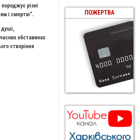
я породжує різні
ПОЖЕРТВА
ям і смертю”.
 душі,
учасних обставинах
ого створіння