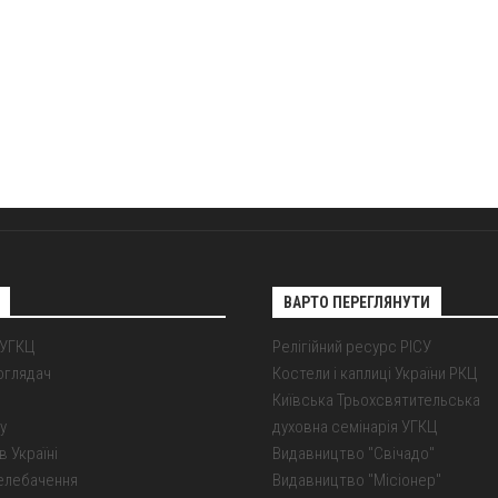
ВАРТО ПЕРЕГЛЯНУТИ
 УГКЦ
Релігійний ресурс РІСУ
оглядач
Костели і каплиці України РКЦ
Київська Трьохсвятительська
у
духовна семінарія УГКЦ
в Україні
Видавництво "Свічадо"
елебачення
Видавництво "Місіонер"