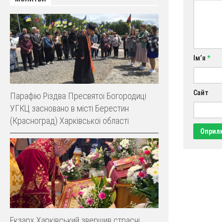
Ім’я
*
Сайт
Парафію Різдва Пресвятої Богородиці
УГКЦ засновано в місті Берестин
(Красноград) Харківської області
Екзарх Харківський звершив страсні