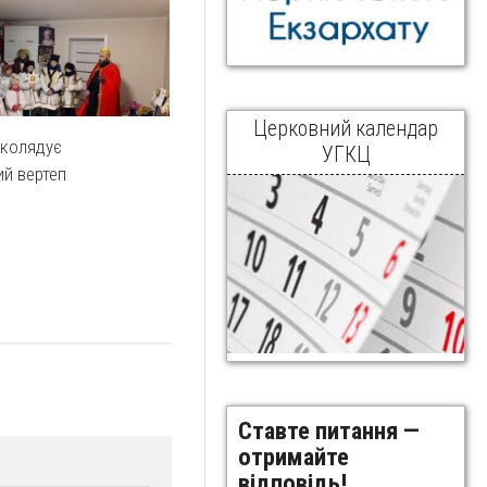
Церковний календар
 колядує
УГКЦ
й вертеп
Ставте питання —
отримайте
відповідь!