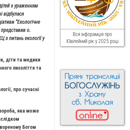
 дітей з ураженням
і відбулася
ціативи “Екологічне
 представив о.
Вся інфорамція про
 з питань екології у
Ювілейний рік у 2025 році
к, діти та медики
нного лихоліття та
огії, про сучасні
вороба, яка може
наслідком
створеному Богом