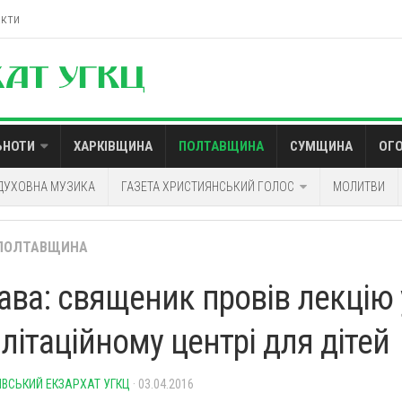
акти
ЬНОТИ
ХАРКІВЩИНА
ПОЛТАВЩИНА
СУМЩИНА
ОГ
ДУХОВНА МУЗИКА
ГАЗЕТА ХРИСТИЯНСЬКИЙ ГОЛОС
МОЛИТВИ
ПОЛТАВЩИНА
ава: священик провів лекцію 
літаційному центрі для дітей
ІВСЬКИЙ ЕКЗАРХАТ УГКЦ
· 03.04.2016