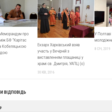
 Меморандум про
У Полтаві
між БФ “Карітас
молодіжни
Екзарх Харківський взяв
та Кобеляцькою
8 СІЧ, 2019
участь у Вечірній з
адою
виставленням плащаниці у
храмі св. Дмитрія, УАПЦ (о)
30 КВІ, 2016
И ВІДПОВІДЬ
р