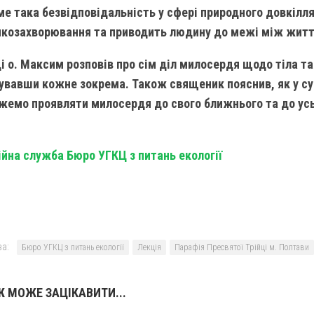
аме така безвідповідальність у сфері природного довкілл
нкозахворювання та приводить людину до межі між житт
і о. Максим розповів про сім діл милосердя щодо тіла та
увавши кожне зокрема. Також священик пояснив, як у с
емо проявляти милосердя до свого ближнього та до усь
йна служба Бюро УГКЦ з питань екології
а:
Бюро УГКЦ з питань екології
Лекція
Парафія Пресвятої Трійці м. Полтави
 МОЖЕ ЗАЦІКАВИТИ...