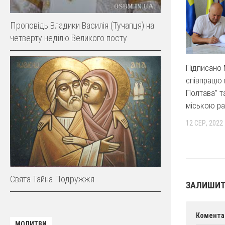
Проповідь Владики Василія (Тучапця) на
четверту неділю Великого посту
Підписано
співпрацю 
Полтава” 
міською р
12 СЕР, 2022
Свята Тайна Подружжя
ЗАЛИШИТ
Комента
МОЛИТВИ