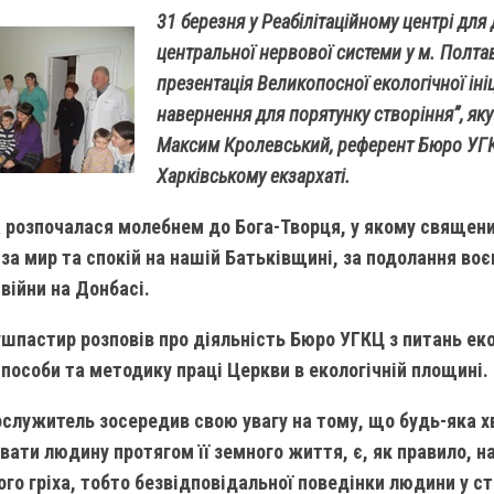
31 березня у Реабілітаційному центрі для
центральної нервової системи у м. Полтав
презентація Великопосної екологічної іні
навернення для порятунку створіння”, яку
Максим Кролевський, референт Бюро УГКЦ
Харківському екзархаті.
а розпочалася молебнем до Бога-Творця, у якому священи
за мир та спокій на нашій Батьківщині, за подолання воє
 війни на Донбасі.
шпастир розповів про діяльність Бюро УГКЦ з питань екол
способи та методику праці Церкви в екологічній площині.
лужитель зосередив свою увагу на тому, що будь-яка х
вати людину протягом її земного життя, є, як правило, 
ого гріха, тобто безвідповідальної поведінки людини у 