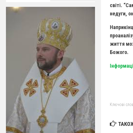
світі. “С
недуги, о
Наприкінц
проаналіз
життя мож
Божого.
Інформаці
Ключові слов
ТАКОЖ