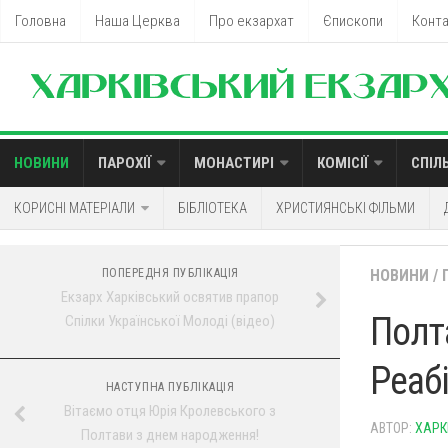
Головна
Наша Церква
Про екзархат
Єпископи
Конт
НОВИНИ
ПАРОХІЇ
МОНАСТИРІ
КОМІСІЇ
СПІЛ
КОРИСНІ МАТЕРІАЛИ
БІБЛІОТЕКА
ХРИСТИЯНСЬКІ ФІЛЬМИ
ПОПЕРЕДНЯ ПУБЛІКАЦІЯ
НОВИНИ
/
Екзарх Харківський освятив прапор
Полт
Спілки Української Молоді (відео)
Реабі
НАСТУПНА ПУБЛІКАЦІЯ
Вітаємо отця Юрія Кролевського з
АВТОР:
ХАРК
Полтави з днем народження!