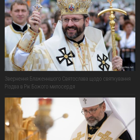
Звернення Блаженнішого Святослава щодо святкування
Різдва в Рік Божого милосердя