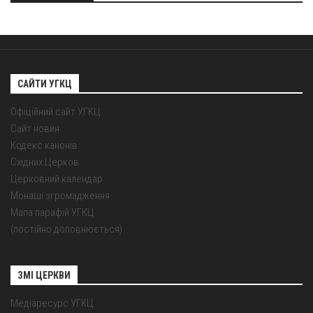
САЙТИ УГКЦ
Офіційний сайт УГКЦ
Сайт новин
Кодекс канонів
Східних Церков
Церковний календар
Монаші згромадження
Мапа парафій УГКЦ
(постійно доповнюється)
ЗМІ ЦЕРКВИ
Медіаресурс УГКЦ