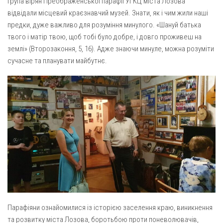
Група вірян Преображенської парафії УГКЦ міста Лозова
Газета Християнський голос
Архистратига Михаїла (м. Люботин)
відвідали місцевий краєзнавчий музей. Знати, як і чим жили наші
Покрови Пресвятої Богородиці (с. Вільча)
Надруковані числа
предки, дуже важливо для розуміння минулого. «Шануй батька
твого і матір твою, щоб тобі було добре, і довго проживеш на
Преображенська парафія (м. Лозова)
Молитви
землі» (Второзаконня, 5, 16). Адже знаючи минуле, можна розуміти
Парафія Благовіщення Пресвятої Богородиці (смт
Галерея
сучасне та планувати майбутнє.
Золочів)
Рух pro-life
Парафія Різдва Пресвятої Богородиці м. Берестин
(Красноград)
Парохії Полтавської області
Пресвятої Трійці (м. Полтава)
Всіх Святих українського народу (м. Полтава)
Свято-Юріївська парафія (м. Полтава)
Архистратига Михаїла (с. Пригарівка)
Благовіщення Пресвятої Богородиці (с. Шевченки)
Парафіяни ознайомилися із історією заселення краю, виникнення
Введення у храм Пресвятої Богородиці (с. Дашківка)
та розвитку міста Лозова, боротьбою проти поневолювачів,