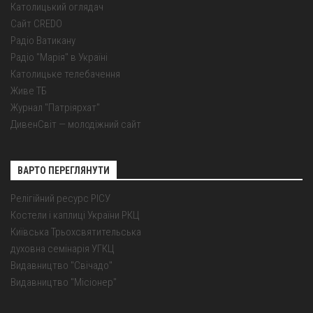
Католицький оглядач
Сайт CREDO
Радіо Ватикану
Радіо "Марія" в Україні
Католицьке телебачення
Живе ТБ
Журнал "Патріярхат"
ДивенСвіт — молодіжний сайт
ВАРТО ПЕРЕГЛЯНУТИ
Релігійний ресурс РІСУ
Костели і каплиці України РКЦ
Київська Трьохсвятительська
духовна семінарія УГКЦ
Видавництво "Свічадо"
Видавництво "Місіонер"