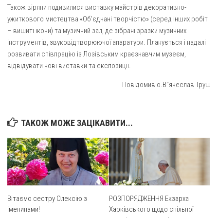
Св. Йосифа ОПДМ
Також віряни подивилися виставку майстрів декоративно-
ужиткового мистецтва «Об’єднані творчістю» (серед інших робіт
Монастир сестер милосердя Св. Вінкентія. Дім Милосердя
– вишиті ікони) та музичний зал, де зібрані зразки музичних
Монастир Успення Пресвятої Богородиці Сестер Чину
інструментів, звуковідтворюючої апаратури. Планується і надалі
Святого Василія Великого
розвивати співпрацію із Лозівським краєзнавчим музеєм,
Комісії
відвідувати нові виставки та експозиції.
Катехитична комісія
Повідомив о.В”ячеслав Труш
Комісія у справах молоді
Комісія у справах родини
ТАКОЖ МОЖЕ ЗАЦІКАВИТИ...
Комісія з питань душпастирства охорони здоров’я
Спільноти
Квіти Слобожанщини
Харківщина
Полтавщина
Вітаємо сестру Олексію з
РОЗПОРЯДЖЕННЯ Екзарха
іменинами!
Харківського щодо спільної
Сумщина