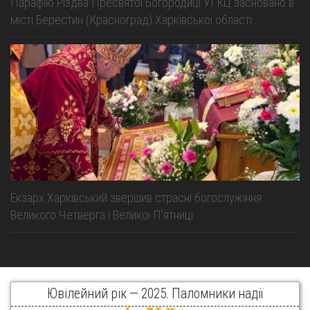
Парафію Різдва Пресвятої Богородиці УГКЦ засновано в
місті Берестин (Красноград) Харківської області
Екзарх Харківський звершив страсні богослужіння
Великого Четверга і Великої Пʼятниці
Ювілейний рік — 2025. Паломники надії