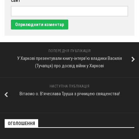
Сайт
ПОПЕРЕДНЯ ПУБЛІКАЦІЯ
У Харкові презентували книгу-інтерв’ю владики Василія
(Тучапця) про досвід війни у Харкові
НАСТУПНА ПУБЛІКАЦІЯ
Вітаємо о. Вʼячеслава Труша з річницею священства!
ОГОЛОШЕННЯ