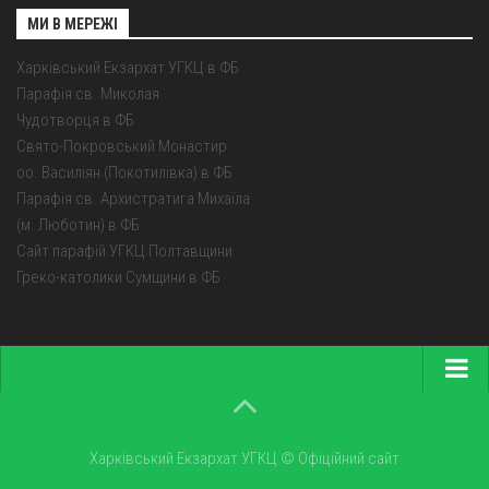
МИ В МЕРЕЖІ
Харківський Екзархат УГКЦ в ФБ
Парафія св. Миколая
Чудотворця в ФБ
Свято-Покровський Монастир
оо. Василіян (Покотилівка) в ФБ
Парафія св. Архистратига Михаїла
(м. Люботин) в ФБ
Сайт парафій УГКЦ Полтавщини
Греко-католики Сумщини в ФБ
Головна
Про екзархат
Харківський Екзархат УГКЦ © Офіційний сайт