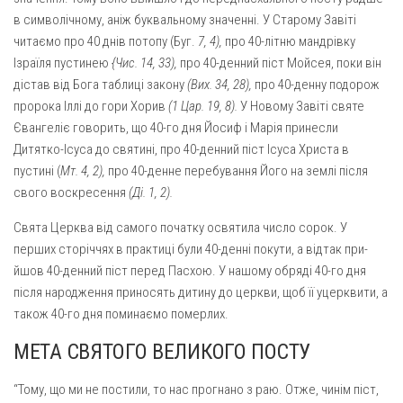
в символічному, аніж буквальному значенні. У Старому Завіті
читаємо про 40 днів потопу (Буг.
7, 4),
про 40-літню мандрівку
Ізраїля пус­тинею
{Чис. 14, 33),
про 40-денний піст Мойсея, поки він
дістав від Бога таблиці закону
(Вих. 34, 28),
про 40-денну подорож
пророка Іллі до гори Хорив
(1 Цар. 19, 8).
У Новому Завіті святе
Євангеліє гово­рить, що 40-го дня Йосиф і Марія принесли
Дитятко-Ісуса до святині, про 40-денний піст Ісуса Христа в
пустині (
Мт. 4, 2),
про 40-денне перебування Його на землі після
свого воскресення
(Ді. 1, 2).
Свята Церква від самого початку освятила число сорок. У
перших сторіччях в практиці були 40-денні покути, а відтак при­
йшов 40-денний піст перед Пасхою. У нашому обряді 40-го дня
після народження приносять дитину до церкви, щоб її уцерквити, а
також 40-го дня поминаємо померлих.
МЕТА СВЯТОГО ВЕЛИКОГО ПОСТУ
“Тому, що ми не постили, то нас прогнано з раю. Отже, чинім піст,