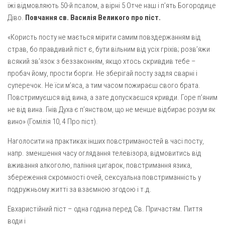
їжі відмовляють 50-й псалом, а вірні 5 Отче наш і п’ять Богородице
Діво.
Повчання св. Василія Великого про піст.
«Користь посту не мається мірити самим повздержанням від
страв, бо правдивий піст є, бути вільним від усіх гріхів; розв’яжи
всякий зв’язок з беззаконням, якщо хтось скривдив тебе –
пробач йому, прости борги. Не зберігай посту задля сварні і
суперечок. Не їси м’яса, а тим часом пожираєш свого брата.
Повстримуєшся від вина, а зате допускаєшся кривди. Горе п’яним
не від вина. Гнів Духа є п’янством, що не менше відбирає розум як
вино» (Гомілія 10, 4 Про піст).
Наголосити на практиках інших повстриманостей в часі посту,
напр. зменшення часу оглядання телевізора, відмовитись від
вживання алкоголю, паління цигарок, повстримання язика,
збереження скромності очей, сексуальна повстриманність у
подружньому житті за взаємною згодою і т.д.
Евхаристійний піст – одна година перед Св. Причастям. Пиття
води і