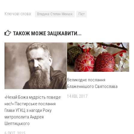
Ключові слова:
Владика Степан Меньок
Піст
ТАКОЖ МОЖЕ ЗАЦІКАВИТИ...
Великоднє послання
Блаженнішого Святослава
14 КВІ, 2017
«Нехай Божа мудрість поведе
нас!» Пастирське послання
Глави УГКЦ з нагоди Року
митрополита Андрея
Шептицького
6 ЛЮТ, 2015