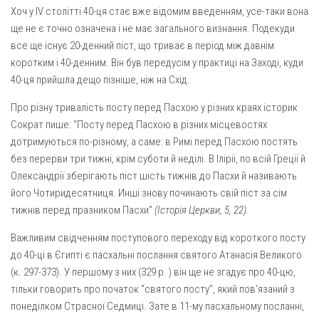
Хоч у IV столітті 40-ця стає вже відомим введенням, усе-таки вона
ще не є точно означена і не має загального визнання. Поде­куди
все ще існує 20-денний піст, що триває в період між давнім
коротким і 40-денним. Він був передусім у практиці на Заході, куди
40-ця прийшла дещо пізніше, ніж на Схід.
Про різну тривалість посту перед Пасхою у різних краях істо­рик
Сократ пише: “Посту перед Пасхою в різних місцевостях
дотримуються по-різному, а саме: в Римі перед Пасхою постять
без перерви три тижні, крім суботи й неділі. В Ілірії, по всій Греції й
Олександрії зберігають піст шість тижнів до Пасхи й називають
його Чотиридесятниця. Инші знову починають свій піст за сім
тижнів перед празником Пасхи”
(Історія Церкви, 5, 22).
Важливим свідченням поступового переходу від короткого пос­ту
до 40-ці в Єгипті є пасхальні послання святого Атанасія Вели­кого
(к. 297-373). У першому з них (329 р. ) він ще не згадує про 40-цю,
тільки говорить про початок “святого посту”, який пов’я­заний з
понеділком Страсної Седмиці. Зате в 11-му пасхальному посланні,