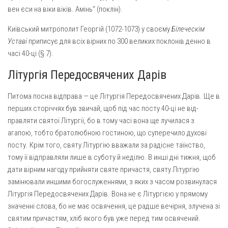
вен єси на віки віків. Амінь” (поклін).
Київський митрополит Георгій (1072-1073) у своєму
Білеческім
Уставі
приписує для всіх вірних по 300 великих поклонів денно в
часі 40-ці (§ 7).
Літургія Передосвячених Дарів
Питома посна відправа — це Літургія Передосвячених Дарів. Ще в
перших сторіччях був звичай, щоб під час посту 40-ці не від­
правляти святої Літургії, бо в тому часі вона ще лучилася з
агапою, тобто братолюбною гостиною, що суперечило духові
посту. Крім того, святу Літургію вважали за радісне таїнство,
тому її відправ­ляли лише в суботу й неділю. В инші дні тижня, щоб
дати вірним нагоду прийняти святе причастя, святу Літургію
замінювали инши­ми богослуженнями, з яких з часом розвинулася
Літургія Перед­освячених Дарів. Вона не є Літургією у прямому
значенні слова, бо не має освячення, це радше вечірня, злучена зі
святим причастям, хліб якого був уже перед тим освячений.