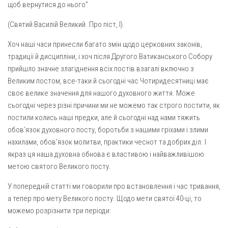
щоб вернутися до нього”
(Святий Василій Великий. Про піст, І).
Хоч наші часи принесли багато змін щодо церковних законів,
традиції й дисципліни, і хоч після Другого Ватиканського Собору
прийшло значне злагіднення всіх постів взагалі включно з
Великим постом, все-таки й сьогодні час Чотиридесятниці має
своє велике значення для нашого духовного життя. Може
сьогодні через різні причини ми не можемо так строго постити, як
постили колись наші предки, але й сьогодні над нами тяжить
обов’язок духовного посту, боротьби з нашими гріхами і злими
нахилами, обов’язок молитви, практики чеснот та добрих діл. І
якраз ця наша духовна обнова є властивою і найважливішою
метою святого Великого посту.
У попередній статті ми говорили про встановлення і час три­вання,
а тепер про мету Великого посту. Щодо мети святої 40-ці, то
можемо розрізнити три періоди: