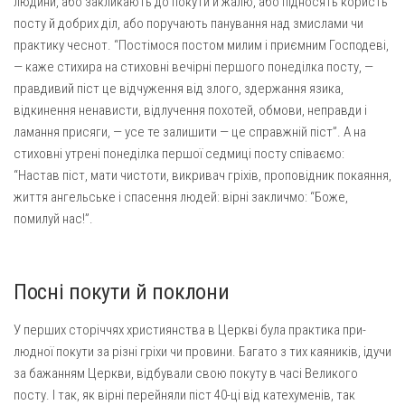
людини, або закликають до покути й жалю, або підно­сять користь
посту й добрих діл, або поручають пануван­ня над змислами чи
практику чеснот. “Постімося постом милим і приємним Господеві,
— каже стихира на стиховні вечірні першого понеділка посту, —
правдивий піст це відчуження від злого, здержання язика,
відкинення ненавис­ти, відлучення похотей, обмови, неправди і
ламання присяги, — усе те залишити — це справжній піст”. А на
стиховні утрені понеділка першої седмиці посту співаємо:
“Настав піст, мати чис­тоти, викривач гріхів, проповідник покаяння,
життя ангельське і спасення людей: вірні закличмо: “Боже,
помилуй нас!”.
Посні покути й поклони
У перших сторіччях християнства в Церкві була практика при­
людної покути за різні гріхи чи провини. Багато з тих каяників, ідучи
за бажанням Церкви, відбували свою покуту в часі Великого
посту. І так, як вірні перейняли піст 40-ці від катехуменів, так