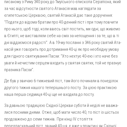
писаному з Риму 340 року до Тмуїського єпископа Сера­піона, який
за час відсутности святого Атанасія мав наглядати за
єгипетською Церквою, святий Атанасій дає таке доручення:
“Пода­ти до відома братам про 40-денний піст і при тому повчити
про нього, щоб тоді, коли ввесь світ постить, ми одні, що живемо
в Єгипті, не виставляли себе на сміх за непощення і за те, що в ті
дні віддаємося радості”. А в 19-му посланні з 346 року святий Ата­
насій уже говорить про дотримання 40-ці як про необхідну умову
для гідного святкування Пасхи: “Хто нехтує 40-ею і хто наче без
уваги й нечистим серцем входить у святая святих, той не празнує
празника Пасхи”.
Де був у звичаю 6-тижневий піст, там його починали в поне­ділок
другого тижня нашого теперішнього посту. За цією практи­кою
наша перша седмиця 40-ці ще не входила до посту.
За давньою традицією Східної Церкви суботи й неділі не вважа­
лися посними днями. Отже, щоб мати число 40, то піст із шістьох
продовжено до семи тижнів. При кінці IV століття
передпасхальний піст, званий 40-ця, є вже у практиці як Східної,