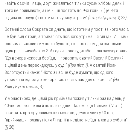
навіть овочів і яєць, другі живляться тільки сухим хлібом, деякі і
того не приймають, а ще инші постять до 9-ої години (це 3-тя
година пополудні) і потім їдять усяку страву”
(Історія Церкви, V, 22).
Останні слова Сократа свідчать, що істотним у пості за його часів
не був вид страв, а тривалість повного утримання від їди. Иншими
словами: важливим у пості було те, що протягом дня їли тільки
один раз, звичайно по 3-ій годині пополудні або після заходу сонця.
“До вечора чекаєш без їди, — говорить святий Василій Великий, —
а цілий день пересиджуєш у суді”
(Про піст, І).
А святий Йоан
Золотоустий каже: “Ніхто з нас не буде думати, що одного
утримання від їжі до вечора вистачить нам для спасення”
(На
Книгу Буття гомілія, 4).
У монастирях, де цілий рік приймали поживу тільки раз на день, у
40-цю монахи не їли й по кілька днів. Паломниця Сильвія (IV ст. )
говорить про єрусалимських монахів, деякі з яких у 40-цю,
“прийнявши поживу після Літургії в неділю, не їдять аж до суботи”
(§ 28).