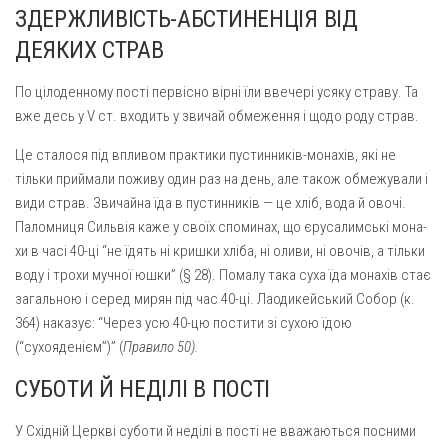
ЗДЕРЖЛИВІСТЬ-АБСТИНЕНЦІЯ ВІД
ДЕЯКИХ СТРАВ
По цілоденному пості первісно вірні їли ввечері усяку страву. Та
вже десь у V ст. входить у звичай обмеження і щодо роду страв.
Це сталося під впливом практики пустинників-монахів, які не
тільки приймали поживу один раз на день, але також обмежували і
види страв. Звичайна їда в пустинників — це хліб, вода й овочі.
Паломниця Сильвія каже у своїх споминах, що єрусалимські мона­
хи в часі 40-ці “не їдять ні кришки хліба, ні оливи, ні овочів, а тільки
воду і трохи мучної юшки” (§ 28). Помалу така суха їда монахів стає
загальною і серед мирян під час 40-ці. Лаодикейський Собор (к.
364) наказує: “Через усю 40-цю постити зі сухою їдою
(“сухояденієм”)” (
Правило 50).
СУБОТИ Й НЕДІЛІ В ПОСТІ
У Східній Церкві суботи й неділі в пості не вважаються посни­ми