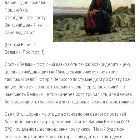
давнє, гідне похвали.
Газета Християнський голос
Архистратига Михаїла (м. Люботин)
Пошануй же
Покрови Пресвятої Богородиці (с. Вільча)
Надруковані числа
стародав­ність посту!
Він такий давній, як
Преображенська парафія (м. Лозова)
Молитви
саме людство”
Парафія Благовіщення Пресвятої Богородиці (смт
Галерея
Золочів)
(Святий Василій
Рух pro-life
Великий. Про піст, 1).
Парафія Різдва Пресвятої Богородиці м. Берестин
(Красноград)
Святий Великий піст, який називають також Чотиридесят­ницею,
Парохії Полтавської області
це одна з найдавніших і найбільш священних установ хрис­
Пресвятої Трійці (м. Полтава)
тиянської релігії. Історія Великого посту має довгу й багату тра­
дицію. Вона сягає апостольських часів. Передпасхальний піст
Всіх Святих українського народу (м. Полтава)
нази­вають Великим не тільки через його тривалість, але й через
Свято-Юріївська парафія (м. Полтава)
його важливість і значення в житті Церкви і кожного християнина.
Архистратига Михаїла (с. Пригарівка)
Святі Отці Церкви мають до встановлення святого посту най­
Благовіщення Пресвятої Богородиці (с. Шевченки)
більшу пошану й найкращі похвали. Святий Василій Великий (329-
379) про давність встановлення посту каже: “Нехай буде мені
Введення у храм Пресвятої Богородиці (с. Дашківка)
вільно знову звернутися до історії і пригадати, що піст дуже