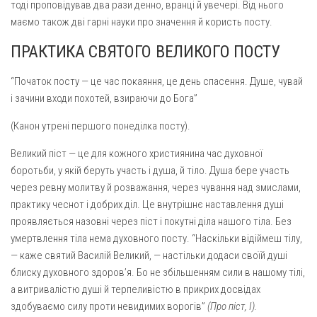
тоді проповідував два рази денно, вранці й увечері. Від нього
маємо також дві гарні науки про значення й користь посту.
ПРАКТИКА СВЯТОГО ВЕЛИКОГО ПОСТУ
“Початок посту — це час покаяння, це день спа­сення. Душе, чувай
і зачини входи похотей, взираючи до Бога”
(Канон утрені першого понеділка посту).
Великий піст — це для кожного християнина час духовної
боротьби, у якій беруть участь і душа, й тіло. Душа бере участь
через ревну молитву й розважання, через чування над змислами,
практику чеснот і добрих діл. Це внутрішнє наставлення душі
проявляється назовні через піст і покутні діла нашого тіла. Без
умертвлення тіла нема духовного посту. “Наскільки відіймеш тілу,
— каже святий Василій Великий, — настільки додаси своїй душі
блиску духовного здоров’я. Бо не збільшенням сили в нашому тілі,
а витривалістю душі й терпеливістю в прикрих досвідах
здобуваємо силу проти невидимих ворогів”
(Про піст, І).