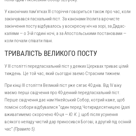
Оголошення
У канонічних пам’ятках III сторіччя говориться також про час, коли
закінчувався пасхальний піст. За канонами Іполита врочисте
Трансляції
закінчення посту відбувалось у воскресну ніч на зорі, за Дидас­
каліями — о 3-ій годині ночі, а за Апостольськими постановами —
коли почали співати півні.
ТРИВАЛІСТЬ ВЕЛИКОГО ПОСТУ
У III столітті передпасхальний піст у деяких Церквах триває цілий
тиждень. Це той час, який сьогодні звемо Страсним тижнем.
При кінці III століття Великий піст уже сягає 40 днів. Від IV віку
маємо перші свідчення про 40-денний передпасхальний піст.
Перше свідчення дає нам Нікейський Собор, котрий каже, щоб
помісні собори відбувалися “один перед Чотиридесятницею (далі
вжива­тимемо скорочено 40-ця —
Ю. К. ),
щоб після усунення
всякого неладу чистий дар приносився Богові, а другий під осінній
час”
(Правило 5).