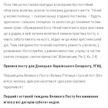
Поза тим ця постанова пригадує всім вірним про постійний
обов’язок молитви, аскези та плекання духовного життя. “Нехай
ці великі полекші, — сказано вкінці згаданої постанови, — будуть
одночасно і сильною спонукою та заохотою до покаяння та оми­
нання гріхів і ображування Бога. Нехай пам’ятають вірні хрис­тияни,
що в родині, в якій затихла молитва й заникла практика посту, а
навіть забута пам’ять на нього, ледве чи ще живе хрис­тиянський
дух. Тому злагіднені пости нехай скріплять ревність у молитві, у
розважанні і богослужбах, у даванні милостині, у праці і в частих
святих сповідях і святих причастях”
(Благовісник, Рік II, Кн. 2-4).
Приписи посту для Донецько-Харківського Екзархату, УГКЦ.
Перший день Великого Посту і Велика П’ятниця строгий піст (без
м’яса і молока, один раз наситився і два рази скромно
підкріпився.)
Перший і останній тиждень Великого Посту без вживання
м’яса у всі дні крім суботи і неділі.