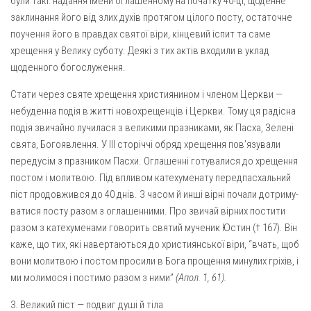
були такі: надання імени оглашенному на початку 40-ці, щоденне
заклинання його від злих духів протягом цілого посту, остаточне
поучення його в правдах святої віри, кінцевий іспит та саме
хрещення у Велику суботу. Деякі з тих актів входили в уклад
щоденного богослу­ження.
Стати через святе хрещення християнином і членом Церкви —
небуденна подія в житті новохрещенців і Церкви. Тому ця радісна
подія звичайно лучилася з великими празниками, як Пасха, Зелені
свята, Богоявлення. У III сторіччі обряд хрещення пов’язували
передусім з празником Пасхи. Оглашенні готувалися до хрещення
постом і молитвою. Під впливом катехуменату передпасхальний
піст продовжився до 40 днів. З часом й инші вірні почали дотриму­
ватися посту разом з оглашенними. Про звичай вірних постити
разом з катехуменами говорить святий мученик Юстин († 167). Він
каже, що тих, які навертаються до християнської віри, “вчать, щоб
вони молитвою і постом просили в Бога прощення минулих гріхів, і
ми молимося і постимо разом з ними”
(Апол. 1, 61).
3. Великий піст — подвиг душі й тіла