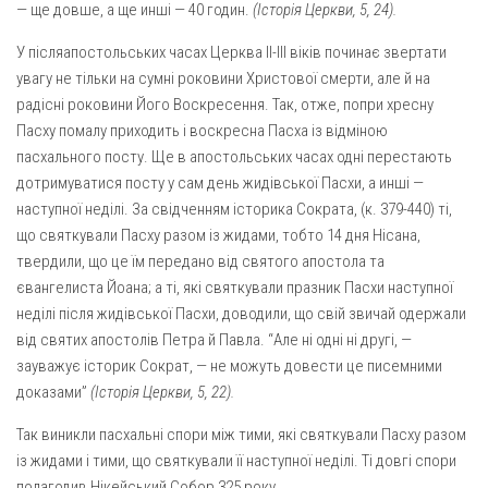
Св. Йосифа ОПДМ
— ще довше, а ще инші — 40 годин.
(Історія Церкви, 5, 24).
Монастир сестер милосердя Св. Вінкентія. Дім Милосердя
У післяапостольських часах Церква II-III віків починає звертати
увагу не тільки на сумні роковини Христової смерти, але й на
Монастир Успення Пресвятої Богородиці Сестер Чину
Святого Василія Великого
радісні роковини Його Воскресення. Так, отже, попри хресну
Пасху помалу приходить і воскресна Пасха із відміною
Комісії
пасхального посту. Ще в апостольських часах одні перестають
Катехитична комісія
дотримуватися посту у сам день жидівської Пасхи, а инші —
наступної неділі. За свід­ченням історика Сократа, (к. 379-440) ті,
Комісія у справах молоді
що святкували Пасху разом із жидами, тобто 14 дня Нісана,
Комісія у справах родини
твердили, що це їм передано від святого апостола та
Комісія з питань душпастирства охорони здоров’я
євангелиста Йоана; а ті, які святкували празник Пасхи наступної
неділі після жидівської Пасхи, доводили, що свій звичай одержали
Спільноти
від святих апостолів Петра й Павла. “Але ні одні ні другі, —
Квіти Слобожанщини
зауважує історик Сократ, — не можуть довести це писемними
доказами”
(Історія Церкви, 5, 22).
Харківщина
Так виникли пасхальні спори між тими, які святкували Пасху разом
Полтавщина
із жидами і тими, що святкували її наступної неділі. Ті довгі спори
Сумщина
полагодив Нікейський Собор 325 року.