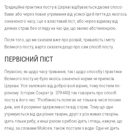
Традиційна практика посту в Церкві відбувається двома спосо­
бами: або через повне утримання від усякої їди й пиття до якогось
означеного часу, і це є властивий піст, або через відмову від
деяких страв без огляду на час їди, що звемо абстиненцією.
Після того, що ми сказали вже про розвій, тривалість і мету
Великого посту, варто сказати дещо про сам спосіб посту.
ПЕРВІСНИЙ ПІСТ
Первісно, як щодо часу тривання, так і щодо способу і прак­тики
Великого посту не було якоїсь означеної норми чи приписів
Церкви. Усе залежало від доброї волі вірних, тому постили по-
різному. Історик Сократ (к. 379-440) так говорить про спосіб
посту в його час: “Розбіжність полягає не тільки в числі посних
днів, але й розумінні здержливости від страв. Тому що одні
утримуються від їди різних тварин, другі з усіх живих створінь
їдять тільки рибу, а инші разом з рибою їдять і птиць, кажучи, що
птиці, за словами Мойсея, також постали з води. Одні не їдять