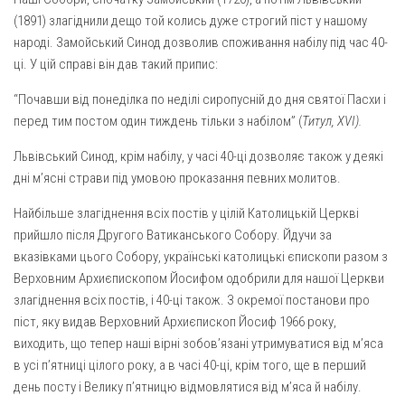
(1891) злагіднили дещо той колись дуже строгий піст у нашому
народі. Замойський Синод дозволив споживання набілу під час 40-
ці. У цій справі він дав такий припис:
“Почавши від понеділка по неділі сиропусній до дня святої Пас­хи і
перед тим постом один тиждень тільки з набілом” (
Титул, XVI).
Львівський Синод, крім набілу, у часі 40-ці дозволяє також у деякі
дні м’ясні страви під умовою проказання певних молитов.
Найбільше злагіднення всіх постів у цілій Католицькій Церкві
прийшло після Другого Ватиканського Собору. Йдучи за
вказівками цього Собору, українські католицькі єпископи разом з
Верховним Архиєпископом Йосифом одобрили для нашої Церкви
злагіднення всіх постів, і 40-ці також. З окремої постанови про
піст, яку видав Верховний Архиєпископ Йосиф 1966 року,
виходить, що тепер наші вірні зобов’язані утримуватися від м’яса
в усі п’ятниці цілого року, а в часі 40-ці, крім того, ще в перший
день посту і Велику п’ятницю відмовлятися від м’яса й набілу.