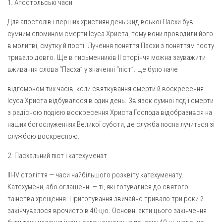
1. Апостольські часи
Для апостолів і перших християн день жидівської Пасхи був
сумним спомином смерти Ісуса Христа, тому вони проводили його
в молитві, смутку й пості. Лучення поняття Пасхи з поняттям посту
тривало довго. Ще в письменників II сторіччя можна заува­жити
вживання слова “Пасха” у значенні “піст”. Це було наче
відгомоном тих часів, коли святкування смерти й воскресення
Ісуса Христа відбувалося в один день. Зв’язок сумної події смерти
з радісною подією воскресення Христа Господа відобразився на
на­ших богослуженнях Великої суботи, де служба посна лучиться зі
службою воскресною.
2. Пасхальний піст і катехуменат
III-IV століття — часи найбільшого розквіту катехуменату.
Катехумени, або оглашенні — ті, які готувалися до святого
таїнства хрещення. Приготування звичайно тривало три роки й
закінчу­валося врочисто в 40-цю. Основні акти цього закінчення