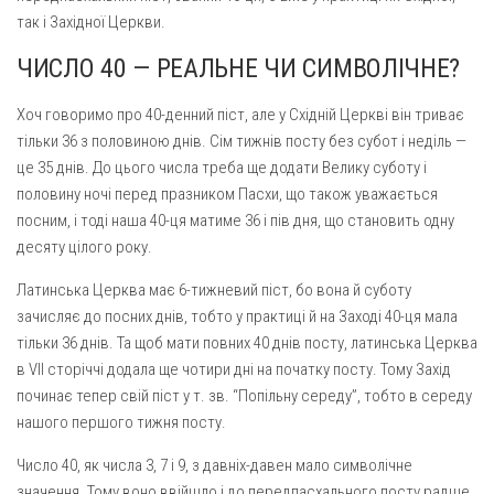
так і Західної Церкви.
ЧИСЛО 40 — РЕАЛЬНЕ ЧИ СИМВОЛІЧНЕ?
Хоч говоримо про 40-денний піст, але у Східній Церкві він триває
тільки 36 з половиною днів. Сім тижнів посту без субот і неділь —
це 35 днів. До цього числа треба ще додати Велику суботу і
половину ночі перед празником Пасхи, що також ува­жається
посним, і тоді наша 40-ця матиме 36 і пів дня, що стано­вить одну
десяту цілого року.
Латинська Церква має 6-тижневий піст, бо вона й суботу
зачисляє до посних днів, тобто у практиці й на Заході 40-ця мала
тільки 36 днів. Та щоб мати повних 40 днів посту, латинська Церква
в VII сторіччі додала ще чотири дні на початку посту. Тому Захід
починає тепер свій піст у т. зв. “Попільну середу”, тобто в середу
нашого першого тижня посту.
Число 40, як числа 3, 7 і 9, з давніх-давен мало символічне
значення. Тому воно ввійшло і до передпасхального посту радше