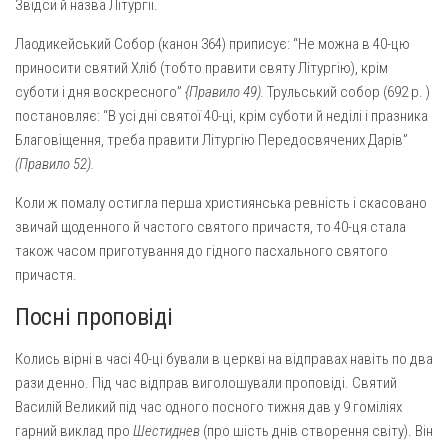
Звідси й назва Літургії.
Лаодикейський Собор (канон 364) приписує: “Не можна в 40-цю
приносити святий Хліб (тобто правити святу Літургію), крім
суботи і дня воскресного”
{Правило 49).
Трульський собор (692 р. )
постановляє: “В усі дні святої 40-ці, крім суботи й неділі і празника
Благовіщення, треба правити Літургію Передосвячених Дарів”
(Правило 52).
Коли ж помалу остигла перша християнська ревність і скасо­вано
звичай щоденного й частого святого причастя, то 40-ця стала
також часом приготування до гідного пасхального святого
причастя.
Посні проповіді
Колись вірні в часі 40-ці бували в церкві на відправах навіть по два
рази денно. Під час відправ виголошували проповіді. Святий
Василій Великий під час одного посного тижня дав у 9 гоміліях
гарний виклад про
Шестиднев
(про шість днів створення світу). Він