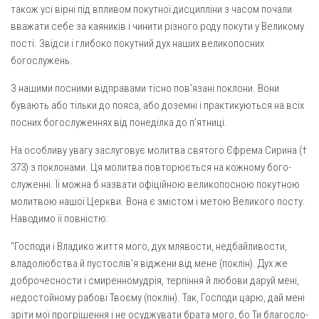
також усі вірні під впливом покутної дисципліни з часом почали
вважати себе за каяників і чинити різного роду покути у Великому
пості. Звідси і глибоко покутний дух наших великопосних
богослужень.
З нашими посними відправами тісно пов’язані поклони. Вони
бувають або тільки до пояса, або доземні і практикуються на всіх
посних богослуженнях від понеділка до п’ятниці.
На особливу увагу заслуговує молитва святого Єфрема Сирина (†
373) з поклонами. Ця молитва повторюється на кожному бого­
служенні. Її можна б назвати офіційною великопосною покутною
молитвою нашої Церкви. Вона є змістом і метою Великого посту.
Наводимо її повністю:
“Господи і Владико життя мого, дух млявости, недбайливости,
владолюбства й пустослів’я віджени від мене (поклін). Дух же
доб­рочесности і смиренномудрія, терпіння й любови даруй мені,
не­достойному рабові Твоєму (поклін). Так, Господи царю, дай мені
зріти мої прогрішення і не осуджувати брата мого, бо Ти благосло­