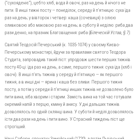
(“сухояденіє”), цебто хліб, вода й овочі, раз на день й нічого не
пити. В инші тижні посту — понеділок, середу й п’ятницю: суха їда
раз на день; у вівторок і четвер: каша (сочевиця) з олією
оливковою або маковою раз на день; в суботу й неділю: риба два
рази денно, на празник Благовіщення: риба (
Білеческій Устав, § 7).
Святий Теодосій Печерський (к. 1035-1074) у своєму Києво-
Печерському монастирі, йдучи за правилами святого Теодора
Сту­дита, запровадив такий піст: упродовж шести перших тижнів
посту 40-ці: їда раз на день, а саме, першого тижня: суха їда (хліб і
овочі). В инші п’ять тижнів у середу й п’ятницю — як першого
тижня, а в инші дні — ярина і каша без оливи. Першого тижня
посту, а потім у середи й п’ятниці инших тижнів не дозволено було
пити вина, хіба хворим і старим. Замість вина на той час готували
окремий напій з перцю, кмину й анису. У дні дальших тижнів
дозволялось по одній склянці вина. У суботи й неділі дозволялось
їсти два рази на день і пити вино. У Страсний тиждень піст ще
строгіший.
Наші Собори, спочатку Замойський (1720), а потім Львівський