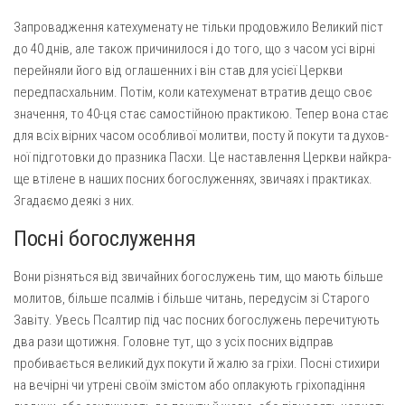
Запровадження катехуменату не тільки продовжило Великий піст
до 40 днів, але також причинилося і до того, що з часом усі вірні
перейняли його від оглашенних і він став для усієї Церкви
передпасхальним. Потім, коли катехуменат втратив дещо своє
значення, то 40-ця стає самостійною практикою. Тепер вона стає
для всіх вірних часом особливої молитви, посту й покути та духов­
ної підготовки до празника Пасхи. Це наставлення Церкви найкра­
ще втілене в наших посних богослуженнях, звичаях і практиках.
Згадаємо деякі з них.
Посні богослуження
Вони різняться від зви­чайних богослужень тим, що мають більше
молитов, біль­ше псалмів і більше читань, передусім зі Старого
Завіту. Увесь Псалтир під час пос­них богослужень перечиту­ють
два рази щотижня. Головне тут, що з усіх пос­них відправ
пробивається ве­ликий дух покути й жалю за гріхи. Посні стихири
на ве­чірні чи утрені своїм змістом або оплакують гріхопадіння