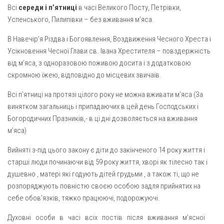
Всі
середи і п’ятниці
в часі Великого Посту, Петрівки,
Успенського, Пилипівки – без вживання м’яса.
В Навечір’я Різдва і Богоявлення, Воздвиження Чесного Хреста і
Усікновення Чесної Глави св. Івана Хрестителя – повздержність
від м’яса, з одноразовою поживою досита і з додатковою
скромною їжею, відповідно до місцевих звичаїв.
Всі п’ятниці на протязі цілого року не можна вживати м’яса (За
винятком загальниць і припадаючих в цей день Господських і
Богородичних Празників,- в ці дні дозволяється на вживання
м’яса)
Вийняті з-під цього закону є діти до закінченого 14 року життя і
старші люди починаючи від 59 року життя, хворі як тілесно так і
душевно , матері які годують дітей грудьми , а також ті, що не
розпоряджують повністю своєю особою задля прийнятих на
себе обов’язків, тяжко працюючі, подорожуючі.
Духовні особи в часі всіх постів після вживання м’ясної