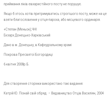
приймання ліків евхаристійного посту не порушує.
Якщо б хтось хотів притримуватись строгішого посту, може на це
взяти благословення у отця-пароха, або місцевого ординарія.
+Степан (Меньок),ЧНІ
Екзарх Донецько-Харківський
Дано в м. Донецьку, в Кафедральному храмі
Покрова Пресвятої Богородиці
6 квітня 2008р.Б.
Для створення сторінки використано такі видання:
Катрій Ю. Пізнай свій обряд. – Видавництво Отців Василіян, 2004