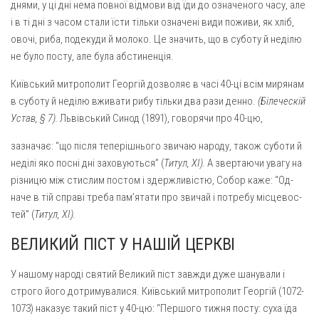
днями, у ці дні нема повної відмови від їди до означеного часу, але
і в ті дні з часом стали їсти тільки означені види поживи, як хліб,
овочі, риба, подекуди й молоко. Це значить, що в суботу й неділю
не було посту, але була абстиненція.
Київський митрополит Георгій дозволяє в часі 40-ці всім миря­нам
в суботу й неділю вживати рибу тільки два рази денно.
(Біле­ческій
Устав, § 7).
Львівський Синод (1891), говорячи про 40-цю,
зазначає: “що після теперішнього звичаю народу, також суботи й
неділі яко посні дні заховуються” (
Титул, XI).
А звертаючи увагу на
різницю між стислим постом і здержливістю, Собор каже: “Од­
наче в тій справі треба пам’ятати про звичай і потребу місцевос­
тей” (
Титул, XI).
ВЕЛИКИЙ ПІСТ У НАШІЙ ЦЕРКВІ
У нашому народі святий Великий піст завжди дуже шанували і
строго його дотримувалися. Київський митрополит Георгій (1072-
1073) наказує такий піст у 40-цю: “Першого тижня посту: суха їда