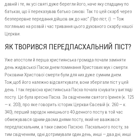
Вознесіння ГНІХ (с. Витівка)
давній і те, як усі святі дуже берегли його, наче яку спадщину по
Вознесіння Господнього (м. Кобеляки)
батьках, що її переказував батько синові. Так то цей скарб через
безпе­рервне передання дійшов аж до нас”
(Про піст, І).
— Тож
Пророка Іллі (смт. Білики)
поглянь­мо на розвій і час тривання цього духовного скарбу нашої
Різдва Пресвятої Богородиці (с. Вільховатка)
Церкви.
Св. Апостола Андрія Первозванного (с. Засулля)
ЯК ТВОРИВСЯ ПЕРЕДПАСХАЛЬНИЙ ПІСТ?
Св. Миколая (с. Деменки)
Уже апостоли й перша християнська громада почали заміняти
Успіння Пресвятої Богородиці (м. Кременчук)
день жидівської Пасхи днем поминання Христових мук і смерти.
Успіння Пресвятої Богородиці (м. Лубни)
Роковини Христової смерти були для них дуже сумним днем.
Тож,щоб його належно відсвяткувати, вони зберігали піст у цей
Парохії Сумської області
день. І так первісна християнська Пасха почала існувати у вигляді
Введення в храм Богородиці (м. Суми)
посту. Це була хресна Пасха. За свідченням святого Іринея (к. 125
Матері Божої Неустанної Помочі (м. Охтирка)
— к. 203), про яке говорить історик Церкви Євсевій (к. 260 — к.
340), перший зародок нинішнього 40-денного посту в той час
Монастирі
обмежу­вався одним-двома днями посту, який не вважався
Свято-Покровський монастир оо Василіян
передпасхаль­ним, а таки самою Пасхою. Пасхального посту, за
тим свідченням, одні дотримували один день, инші — два дні, инші
Свято-Івано-Павлівський монастир сестер Згромадження