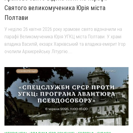
Святого великомученика Юрія міста
Полтави
У неділю 26 квітня 2026 року храмове свято відзначили на
парафії Великомученика Юрія УГКЦ міста Полтави. У храмі
владика Василій, екзарх Харківський та владика-емерит Ігор
очолили Архиєрейську Літургію....