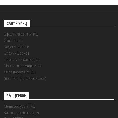
САЙТИ УГКЦ
Офіційний сайт УГКЦ
Сайт новин
Кодекс канонів
Східних Церков
Церковний календар
Монаші згромадження
Мапа парафій УГКЦ
(постійно доповнюється)
ЗМІ ЦЕРКВИ
Медіаресурс УГКЦ
Католицький оглядач