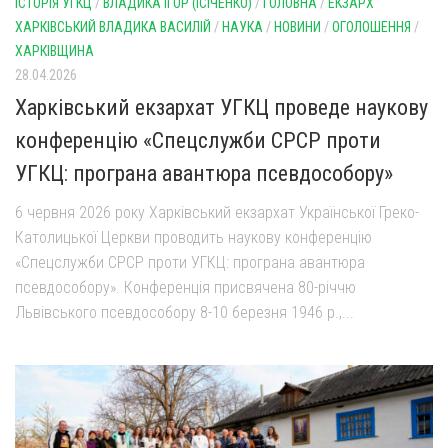
ІСТОРІЯ УГКЦ
/
ВЛАДИКА ІГОР (ІСІЧЕНКО)
/
ГОЛОВНА
/
ЕКЗАРХ
ХАРКІВСЬКИЙ ВЛАДИКА ВАСИЛІЙ
/
НАУКА
/
НОВИНИ
/
ОГОЛОШЕННЯ
/
ХАРКІВЩИНА
28.04.2026
Харківський екзархат УГКЦ проведе наукову
конференцію «Спецслужби СРСР проти
УГКЦ: програна авантюра псевдособору»
6 червня 2026 року Харківський екзархат Української Греко-
Католицької Церкви проводить наукову конференцію
«Спецслужби СРСР проти УГКЦ: програна авантюра
псевдособору». Конференція присвячена 80-річчю
Львівського псевдособору 8-10 березня 1946 р.,...