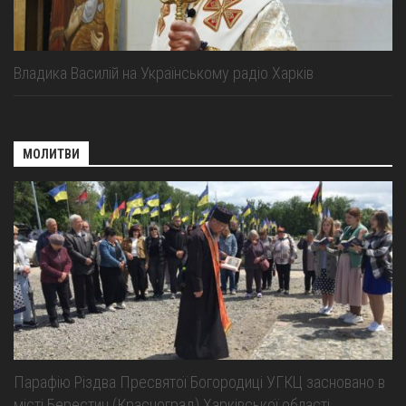
Владика Василій на Українському радіо Харків
МОЛИТВИ
Парафію Різдва Пресвятої Богородиці УГКЦ засновано в
місті Берестин (Красноград) Харківської області