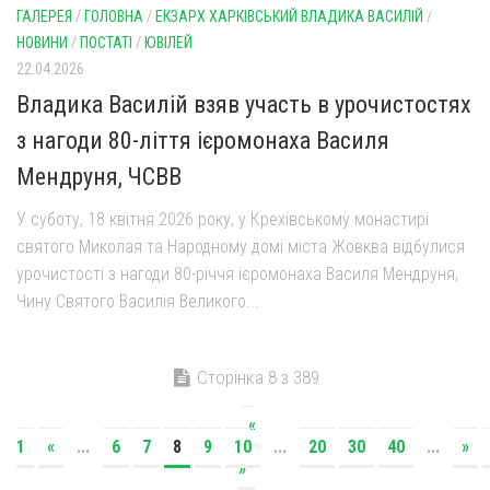
ГАЛЕРЕЯ
/
ГОЛОВНА
/
ЕКЗАРХ ХАРКІВСЬКИЙ ВЛАДИКА ВАСИЛІЙ
/
НОВИНИ
/
ПОСТАТІ
/
ЮВІЛЕЙ
22.04.2026
Владика Василій взяв участь в урочистостях
з нагоди 80-ліття ієромонаха Василя
Мендруня, ЧСВВ
У суботу, 18 квітня 2026 року, у Крехівському монастирі
святого Миколая та Народному домі міста Жовква відбулися
урочистості з нагоди 80-річчя ієромонаха Василя Мендруня,
Чину Святого Василія Великого...
Сторінка 8 з 389
«
1
«
...
6
7
8
9
10
...
20
30
40
...
»
»