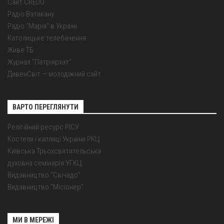
Сайт CREDO
Радіо Ватикану
Радіо "Марія" в Україні
Католицьке телебачення
Живе ТБ
Журнал "Патріярхат"
ДивенСвіт — молодіжний сайт
ВАРТО ПЕРЕГЛЯНУТИ
Релігійний ресурс РІСУ
Костели і каплиці України РКЦ
Київська Трьохсвятительська
духовна семінарія УГКЦ
Видавництво "Свічадо"
Видавництво "Місіонер"
МИ В МЕРЕЖІ