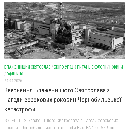
БЛАЖЕННІШИЙ СВЯТОСЛАВ
/
БЮРО УГКЦ З ПИТАНЬ ЕКОЛОГІЇ
/
НОВИНИ
/
ОФІЦІЙНО
24.04.2026
Звернення Блаженнішого Святослава з
нагоди сорокових роковин Чорнобильської
катастрофи
ЗВЕРНЕННЯ Блаженнішого Святослава з нагоди сорокових
роковин Чорнобильської катастрофи Вих. ВА 26/157 Дорогі