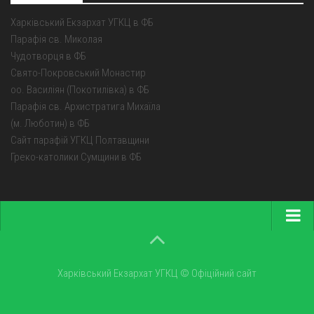
Харківський Екзархат УГКЦ в ФБ
Парафія св. Миколая
Чудотворця в ФБ
Свято-Покровський Монастир
оо. Василіян (Покотилівка) в ФБ
Парафія св. Архистратига Михаїла
(м. Люботин) в ФБ
Сайт парафій УГКЦ Полтавщини
Греко-католики Сумщини в ФБ
Головна
Про екзархат
Харківський Екзархат УГКЦ © Офіційний сайт
Парохії