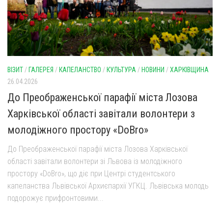
ВІЗИТ
/
ГАЛЕРЕЯ
/
КАПЕЛАНСТВО
/
КУЛЬТУРА
/
НОВИНИ
/
ХАРКІВЩИНА
26.04.2026
До Преображенської парафії міста Лозова
Харківської області завітали волонтери з
молодіжного простору «DoBro»
До Преображенської парафії міста Лозова Харківської
області завітали волонтери зі Львова із молодіжного
простору «DoBro», що діє при Центрі студентського
капеланства Львівської Архиєпархії УГКЦ. Львівська молодь
подорожує прифронтовими...