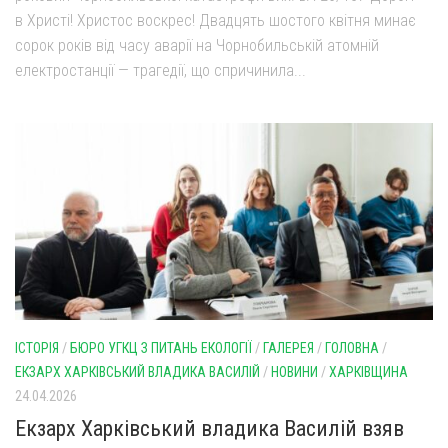
в Христі! Христос воскрес! Двадцять шостого квітня минає
сорок років від часу аварії на Чорнобильській атомній
електростанції — трагедії, що спричинила...
ІСТОРІЯ
/
БЮРО УГКЦ З ПИТАНЬ ЕКОЛОГІЇ
/
ГАЛЕРЕЯ
/
ГОЛОВНА
/
ЕКЗАРХ ХАРКІВСЬКИЙ ВЛАДИКА ВАСИЛІЙ
/
НОВИНИ
/
ХАРКІВЩИНА
24.04.2026
Екзарх Харківський владика Василій взяв