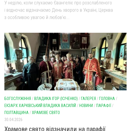
У неділю, коли слухаємо Євангеліє про розслабленого
і водночас відзначаємо День хворого в Україні, Церква
з особливою увагою й любов’ю...
БОГОСЛУЖІННЯ
/
ВЛАДИКА ІГОР (ІСІЧЕНКО)
/
ГАЛЕРЕЯ
/
ГОЛОВНА
/
ЕКЗАРХ ХАРКІВСЬКИЙ ВЛАДИКА ВАСИЛІЙ
/
НОВИНИ
/
ПАРАФІЇ
/
ПОЛТАВЩИНА
/
ХРАМОВЕ СВЯТО
30.04.2026
Храмове свято відзначили на парафії