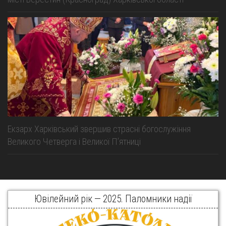
Екзарх Харківський звершив страсні богослужіння
Великого Четверга і Великої Пʼятниці
Ювілейний рік — 2025. Паломники надії