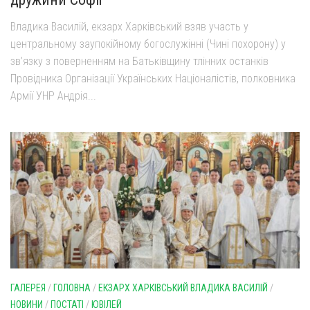
Оголошення
Владика Василій, екзарх Харківський взяв участь у
центральному заупокійному богослужінні (Чині похорону) у
Трансляції
зв’язку з поверненням на Батьківщину тлінних останків
Провідника Організації Українських Націоналістів, полковника
Армії УНР Андрія...
ГАЛЕРЕЯ
/
ГОЛОВНА
/
ЕКЗАРХ ХАРКІВСЬКИЙ ВЛАДИКА ВАСИЛІЙ
/
НОВИНИ
/
ПОСТАТІ
/
ЮВІЛЕЙ