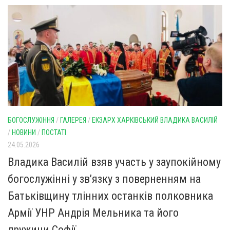
Св. Йосифа ОПДМ
Монастир сестер милосердя Св. Вінкентія. Дім Милосердя
Монастир Успення Пресвятої Богородиці Сестер Чину
Святого Василія Великого
Комісії
Катехитична комісія
Комісія у справах молоді
Комісія у справах родини
БОГОСЛУЖІННЯ
/
ГАЛЕРЕЯ
/
ЕКЗАРХ ХАРКІВСЬКИЙ ВЛАДИКА ВАСИЛІЙ
/
НОВИНИ
/
ПОСТАТІ
Комісія з питань душпастирства охорони здоров’я
24.05.2026
Спільноти
Владика Василій взяв участь у заупокійному
Квіти Слобожанщини
богослужінні у зв’язку з поверненням на
Харківщина
Батьківщину тлінних останків полковника
Полтавщина
Армії УНР Андрія Мельника та його
Сумщина
дружини Софії