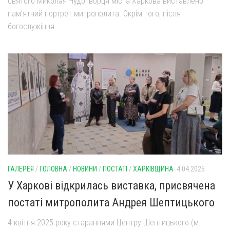
святого Миколая Чудотворця міста Харкова виставлено
пам’ятний портрет митрополита. Окрім того, після
богослужіння...
ГАЛЕРЕЯ
/
ГОЛОВНА
/
НОВИНИ
/
ПОСТАТІ
/
ХАРКІВЩИНА
4.04.2025
У Харкові відкрилась виставка, присвячена
постаті митрополита Андрея Шептицького
4 квітня 2025 року стараннями Центру Шептицького (м.