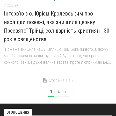
7.02.2024
Інтерв’ю з о. Юрієм Кролевським про
наслідки пожежі, яка знищила церкву
Пресвятої Трійці, солідарність християн і 30
років священства
“Пожежа знищила нашу каплицю. Дім Бога Живого, в якому
ми збиралися на молитву, в який була вкладена праця
кожного. Так, це дуже велика втрата, проте я сприймаю це,...
Сторінка 1 з 2
1
2
»
ОГОЛОШЕННЯ