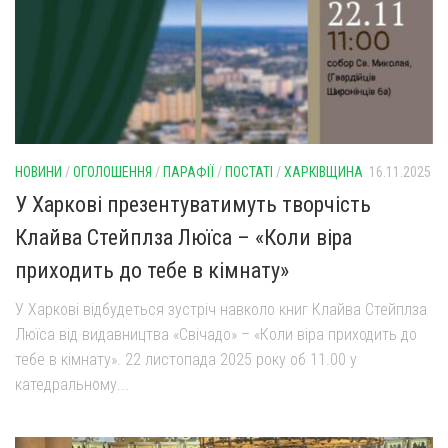
НОВИНИ
/
ОГОЛОШЕННЯ
/
ПАРАФІЇ
/
ПОСТАТІ
/
ХАРКІВЩИНА
16.11.2025
У Харкові презентуватимуть творчість
Клайва Стейплза Люїса – «Коли віра
приходить до тебе в кімнату»
У Харкові відбудеться зустріч навколо книг Клайва Стейплза
Люїса від видавництва «Свічадо» – «Коли віра приходить до
тебе в кімнату». 22 листопада 2025 року об 11.00 у
катедральному...