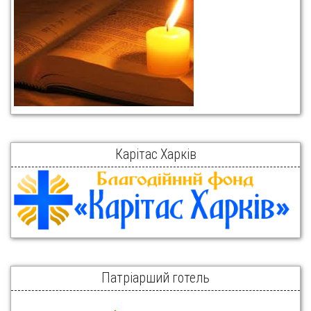
Карітас Харків
Патріарший готель