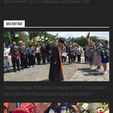
яке належить до 12 найбільших церковних свят
МОЛИТВИ
Парафію Різдва Пресвятої Богородиці УГКЦ засновано в
місті Берестин (Красноград) Харківської області