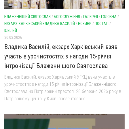
БЛАЖЕННІШИЙ СВЯТОСЛАВ
/
БОГОСЛУЖІННЯ
/
ГАЛЕРЕЯ
/
ГОЛОВНА
/
ЕКЗАРХ ХАРКІВСЬКИЙ ВЛАДИКА ВАСИЛІЙ
/
НОВИНИ
/
ПОСТАТІ
/
ЮВІЛЕЙ
30.03.2026
Владика Василій, екзарх Харківський взяв
участь в урочистостях з нагоди 15-річчя
інтронізації Блаженнішого Святослава
Владика Василій, екзарх Харківський УГКЦ взяв участь в
урочистостях з нагоди 15-річчя інтронізації Блаженнішого
Святослава на Патріарший престол. 28 березня 2026 року в
Патріаршому центрі у Києві презентовано...