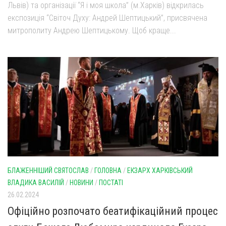
Львів) та організації “Я і моя школа” (м.Харків) відкрилась
експозиція “Світоч Духу: Андрей Шептицький”, присвячена
митрополиту Андрею Шептицькому. Щоб краще...
БЛАЖЕННІШИЙ СВЯТОСЛАВ
/
ГОЛОВНА
/
ЕКЗАРХ ХАРКІВСЬКИЙ
ВЛАДИКА ВАСИЛІЙ
/
НОВИНИ
/
ПОСТАТІ
26.02.2024
Офіційно розпочато беатифікаційний процес