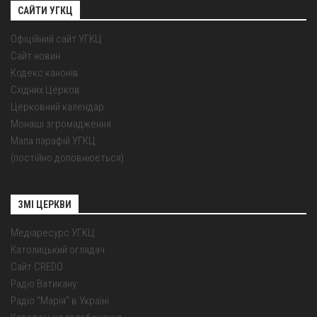
САЙТИ УГКЦ
Офіційний сайт УГКЦ
Сайт новин
Кодекс канонів
Східних Церков
Церковний календар
Монаші згромадження
Мапа парафій УГКЦ
(постійно доповнюється)
ЗМІ ЦЕРКВИ
Медіаресурс УГКЦ
Католицький оглядач
Сайт CREDO
Радіо Ватикану
Радіо "Марія" в Україні