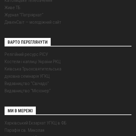
Католицьке телебачення
Живе ТБ
Журнал "Патріярхат"
ДивенСвіт — молодіжний сайт
ВАРТО ПЕРЕГЛЯНУТИ
Релігійний ресурс РІСУ
Костели і каплиці України РКЦ
Київська Трьохсвятительська
духовна семінарія УГКЦ
Видавництво "Свічадо"
Видавництво "Місіонер"
МИ В МЕРЕЖІ
Харківський Екзархат УГКЦ в ФБ
Парафія св. Миколая