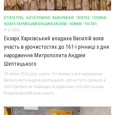
Газета Християнський голос
Архистратига Михаїла (м. Люботин)
Покрови Пресвятої Богородиці (с. Вільча)
Надруковані числа
ІСТОРІЯ УГКЦ
/
БОГОСЛУЖІННЯ
/
ВШАНУВАННЯ
/
ГАЛЕРЕЯ
/
ГОЛОВНА
/
Преображенська парафія (м. Лозова)
Молитви
ЕКЗАРХ ХАРКІВСЬКИЙ ВЛАДИКА ВАСИЛІЙ
/
НОВИНИ
/
ПОСТАТІ
Парафія Благовіщення Пресвятої Богородиці (смт
31.07.2026
Галерея
Золочів)
Екзарх Харківський владика Василій взяв
Рух pro-life
Парафія Різдва Пресвятої Богородиці м. Берестин
участь в урочистостях до 161-ї річниці з дня
(Красноград)
народження Митрополита Андрея
Парохії Полтавської області
Шептицького
Пресвятої Трійці (м. Полтава)
Всіх Святих українського народу (м. Полтава)
29 липня 2026 року, в день 161-річниці з дня народження
Митрополита Андрея Шептицького, урочистості пройшли в
Свято-Юріївська парафія (м. Полтава)
селі Прилбичі на Львівщині, в родинному селі Шептицьких.
Архистратига Михаїла (с. Пригарівка)
Владика Василій взяв участь...
Благовіщення Пресвятої Богородиці (с. Шевченки)
Введення у храм Пресвятої Богородиці (с. Дашківка)