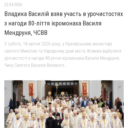
22.04.2026
Владика Василій взяв участь в урочистостях
з нагоди 80-ліття ієромонаха Василя
Мендруня, ЧСВВ
У суботу, 18 квітня 2026 року, у Крехівському монастирі
святого Миколая та Народному домі міста Жовква відбулися
урочистості з нагоди 80-річчя ієромонаха Василя Мендруня,
Чину Святого Василія Великого...