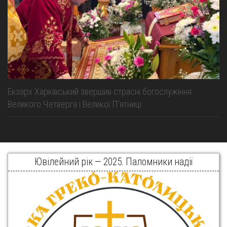
Екзарх Харківський звершив страсні богослужіння
Великого Четверга і Великої Пʼятниці
Ювілейний рік — 2025. Паломники надії