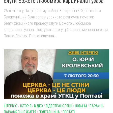
слуги Божого Любомира кардинала Гузара
26 лютого у Патріаршому соборі Воскресіння Христового
Блаженніший Святослав урочисто розпочав початок
беатифікаційного процесу слуги Божого Любомира
кардинала Гузара. Постулятором у цій справі іменовано отця
Павла Локотя. Проголошення...
ІНТЕРВ'Ю
/
ІСТОРІЯ
/
ВІДЕО
/
ВІДЕОТРАНСЛЯЦІЇ
/
НОВИНИ
/
ПАРАФІЇ
/
ПАРАФІЯЛЬНЕ ЖИТТЯ
/
ПОЛТАВЩИНА
/
ПОСТАТІ