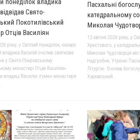
ий понеділок владика
Пасхальні богосл
відвідав Свято-
катедральному со
ький Покотилівський
Миколая Чудотво
р Отців Василіян
12 квітня 2026 року, у С
026 року, у Світлий понеділок, екзарх
Христового, у катедраль
й владика Василій очолив святкове
Миколая Чудотворця міс
ня у Свято-Покровському
Надгробне, Утреню Пасх
ькому монастирі Отців Василіян.
Літургію. Очолив богосл
и владиці Василію ігумен монастиря
Харківський...
.