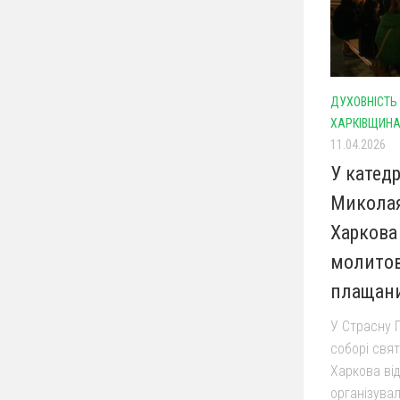
ДУХОВНІСТЬ
ХАРКІВЩИН
11.04.2026
У катед
Миколая
Харкова
молитов
плащан
У Страсну 
соборі свя
Харкова від
організува