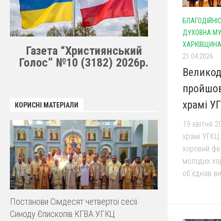
БЛАГОДІЙНІ
ДУХОВНА М
ХАРКІВЩИН
Газета “Християнський
21.04.2026
Голос” №10 (3182) 2026р.
Великод
пройшов
храмі У
КОРИСНІ МАТЕРІАЛИ
19 квітня 
храмі УГКЦ
хоровий фес
молодих хор
об’єднав ви
Постанови Сімдесят четвертої сесії
Синоду Єпископів КГВА УГКЦ