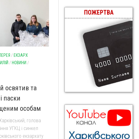
ПОЖЕРТВА
ЛЕРЕЯ
/
ЕКЗАРХ
ИЛІЙ
/
НОВИНИ
/
й освятив та
і паски
щеним особам
Харківський, голова
іння УГКЦ і синкел
рківського екзархату