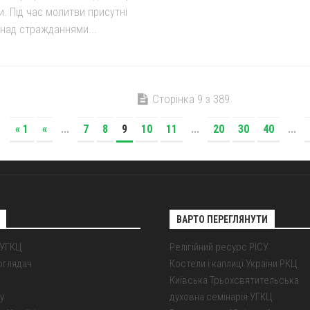
. Під час молитви присутні
над стражданнями...
Сторінка 9 з 389
« 1
«
...
7
8
9
10
11
...
20
30
40
...
ВАРТО ПЕРЕГЛЯНУТИ
 УГКЦ
Релігійний ресурс РІСУ
оглядач
Костели і каплиці України РКЦ
Київська Трьохсвятительська
у
духовна семінарія УГКЦ