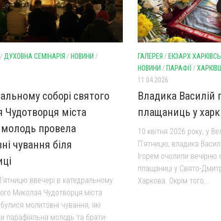
/
ДУХОВНА СЕМІНАРІЯ
/
НОВИНИ
/
ГАЛЕРЕЯ
/
ЕКЗАРХ ХАРКІВС
А
НОВИНИ
/
ПАРАФІЇ
/
ХАРКІВ
11.04.2026
ральному соборі святого
Владика Василій 
 Чудотворця міста
плащаниць у харк
 молодь провела
10 квітня 2026 року, у Ве
ні чування біля
Пʼятницю, владика Васил
Ігорем очолили вечірню
иці
плащаниці у Свято-Дмитр
Пʼятницю ввечері в катедральному
Харкова. Окрім того...
того Миколая Чудотворця міста
булися молитовні чування, які
ли парафіяльна молодь та брати-