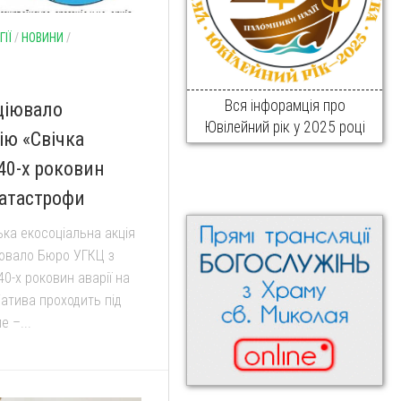
ІЇ
/
НОВИНИ
/
Вся інфорамція про
ціювало
Ювілейний рік у 2025 році
ію «Свічка
 40-х роковин
атастрофи
ка екосоціальна акція
ціювало Бюро УГКЦ з
40-х роковин аварії на
іатива проходить під
 –...