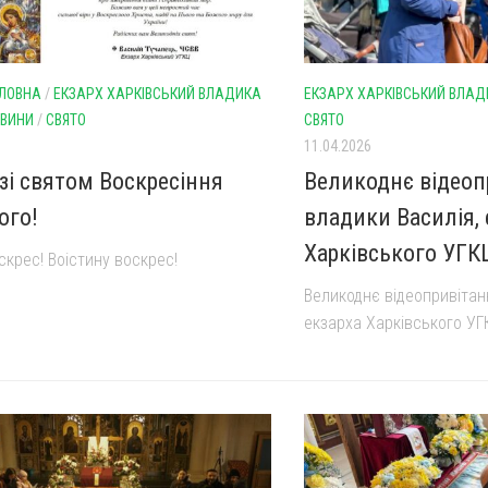
ЛОВНА
/
ЕКЗАРХ ХАРКІВСЬКИЙ ВЛАДИКА
ЕКЗАРХ ХАРКІВСЬКИЙ ВЛАД
ВИНИ
/
СВЯТО
СВЯТО
11.04.2026
 зі святом Воскресіння
Великоднє відеоп
ого!
владики Василія, 
Харківського УГК
крес! Воістину воскрес!
Великоднє відеопривітан
екзарха Харківського У