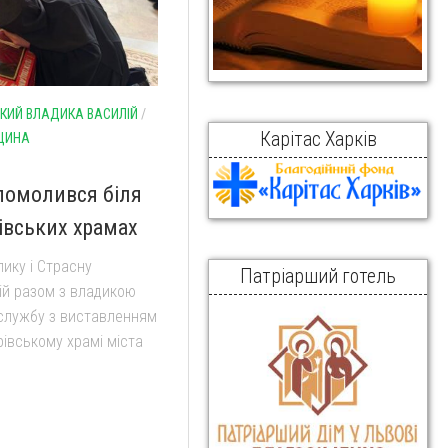
ЬКИЙ ВЛАДИКА ВАСИЛІЙ
/
Карітас Харків
ЩИНА
помолився біля
івських храмах
лику і Страсну
Патріарший готель
ій разом з владикою
 службу з виставленням
івському храмі міста