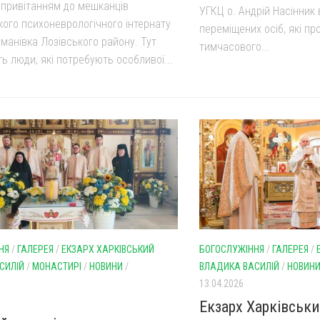
 привітанням до мешканців
УГКЦ о. Андрій Насінник
ого психоневрологічного інтернату
переміщених осіб, які п
манівка Лозівського району. Тут
тимчасового...
ь люди, які потребують особливої...
НЯ
/
ГАЛЕРЕЯ
/
ЕКЗАРХ ХАРКІВСЬКИЙ
БОГОСЛУЖІННЯ
/
ГАЛЕРЕЯ
/
СИЛІЙ
/
МОНАСТИРІ
/
НОВИНИ
/
ВЛАДИКА ВАСИЛІЙ
/
НОВИН
А
13.04.2026
Екзарх Харківськ