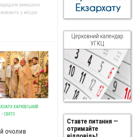
 відвідали вимушено
роживають у місцях
Церковний календар
УГКЦ
ЕКЗАРХ ХАРКІВСЬКИЙ
И
/
СВЯТО
Ставте питання —
отримайте
ий очолив
відповідь!