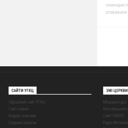
семінаристи
розважали 
САЙТИ УГКЦ
ЗМІ ЦЕРКВИ
Офіційний сайт УГКЦ
Медіаресурс
Сайт новин
Католицький 
Кодекс канонів
Сайт CREDO
Східних Церков
Радіо Ватикан