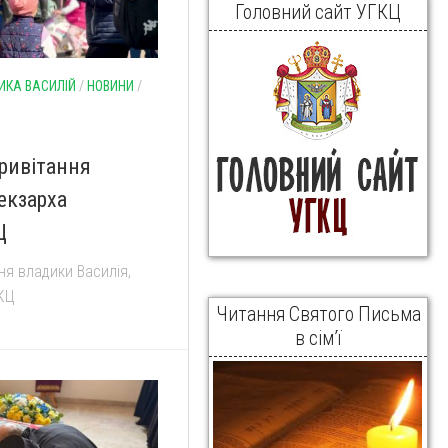
Головний сайт УГКЦ
ИКА ВАСИЛІЙ
/
НОВИНИ
/
ривітання
екзарха
Ц
ня владики Василія,
ГКЦ
Читання Святого Письма
в сім’ї