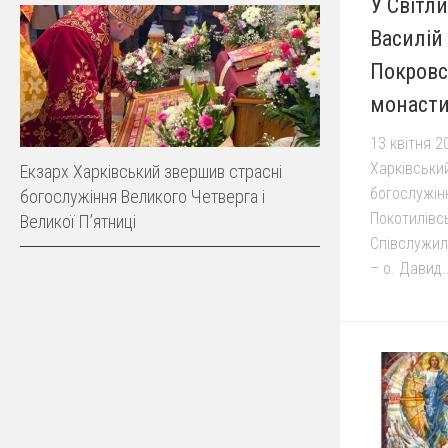
У Світл
Василій 
Покровс
монасти
13 квітня 2
Харківськи
Екзарх Харківський звершив страсні
богослужін
богослужіння Великого Четверга і
Покотилівс
Великої Пʼятниці
Співслужил
– о. Давид..