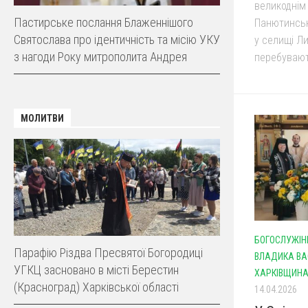
великоднім
Пастирське послання Блаженнішого
Панютинськ
Святослава про ідентичність та місію УКУ
у селищі Ли
з нагоди Року митрополита Андрея
перебувают
МОЛИТВИ
БОГОСЛУЖІН
Парафію Різдва Пресвятої Богородиці
ВЛАДИКА ВА
УГКЦ засновано в місті Берестин
ХАРКІВЩИН
(Красноград) Харківської області
14.04.2026