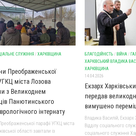
ЦІАЛЬНЕ СЛУЖІННЯ
/
ХАРКІВЩИНА
БЛАГОДІЙНІСТЬ
/
ВІЙНА
/
ГА
ХАРКІВСЬКИЙ ВЛАДИКА ВАС
ХАРКІВЩИНА
ни Преображенської
14.04.2026
 УГКЦ міста Лозова
Екзарх Харківськи
ли з Великоднем
передав великодн
ів Панютинського
вимушено перемі
врологічного інтернату
Владика Василій, Екзарх 
Преображенської парафії УГКЦ міста
Відділу соціального служ
івської області завітали із
соціального служіння Ха