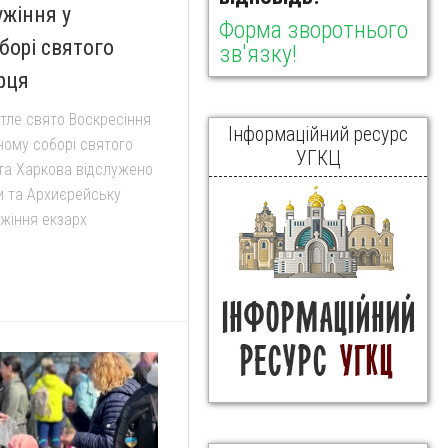
ужіння у
Форма зворотнього
борі святого
зв'язку!
рця
вітле свято Воскресіння
Інформаційний ресурс
ному соборі святого
УГКЦ
та Харкова відслужено
и та Архиєрейську
ужіння екзарх