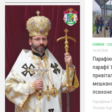
НОВИНИ
/
СО
16.04.2026
Парафія
парафії
привіта
мешканц
психоне
Парафіяни 
Лозова Харк