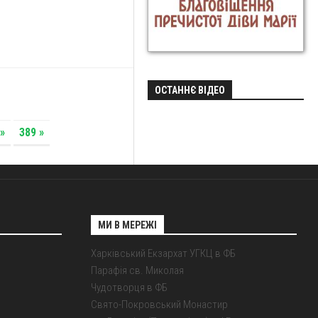
ОСТАННЄ ВІДЕО
»
389 »
МИ В МЕРЕЖІ
Харківський Екзархат УГКЦ в ФБ
Парафія св. Миколая
Чудотворця в ФБ
Свято-Покровський Монастир