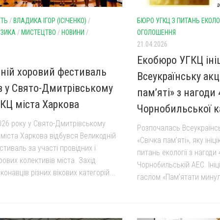
СТЬ
/
ВЛАДИКА ІГОР (ІСІЧЕНКО)
/
БЮРО УГКЦ З ПИТАНЬ ЕКОЛОГ
УЗИКА
/
МИСТЕЦТВО
/
НОВИНИ
/
ОГОЛОШЕННЯ
А
21.04.2026
Екобюро УГКЦ іні
ній хоровий фестиваль
Всеукраїнську акц
 у Свято-Дмитрівському
пам’яті» з нагоди
ГКЦ міста Харкова
Чорнобильської к
2026 року у Свято-Дмитрівському
Розпочалась Всеукраїнсь
 міста Харкова відбувся Великодній
«Свічка пам’яті», яку іні
тиваль за участі провідних і
питань екології з нагоди 
ових колективів міста. Захід
Чорнобильській АЕС. Ініц
конавців різних вікових категорій...
гаслом «Пам’ятати минуле