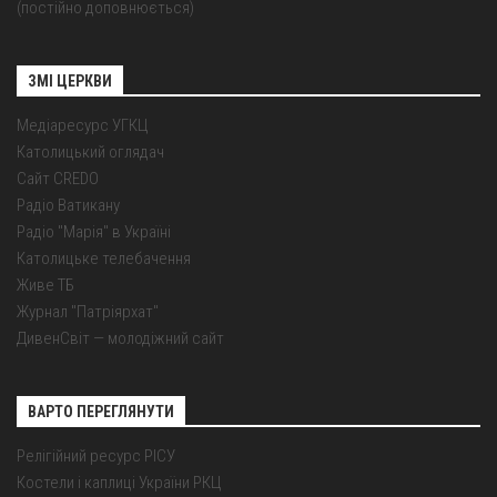
(постійно доповнюється)
ЗМІ ЦЕРКВИ
Медіаресурс УГКЦ
Католицький оглядач
Сайт CREDO
Радіо Ватикану
Радіо "Марія" в Україні
Католицьке телебачення
Живе ТБ
Журнал "Патріярхат"
ДивенСвіт — молодіжний сайт
ВАРТО ПЕРЕГЛЯНУТИ
Релігійний ресурс РІСУ
Костели і каплиці України РКЦ