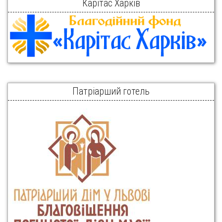
Карітас Харків
Патріарший готель