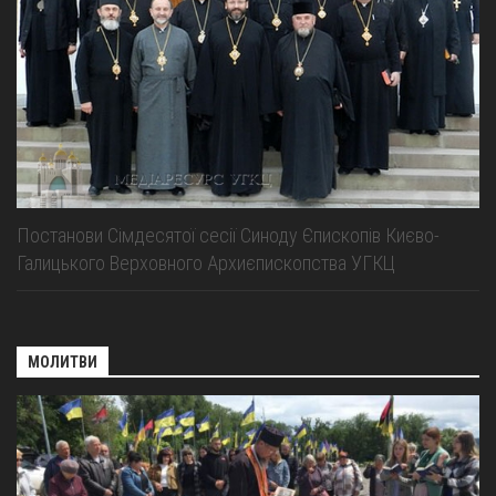
Постанови Сімдесятої сесії Синоду Єпископів Києво-
Галицького Верховного Архиєпископства УГКЦ
МОЛИТВИ