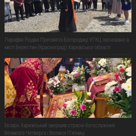
Парафію Різдва Пресвятої Богородиці УГКЦ засновано в
місті Берестин (Красноград) Харківської області
Екзарх Харківський звершив страсні богослужіння
Великого Четверга і Великої Пʼятниці