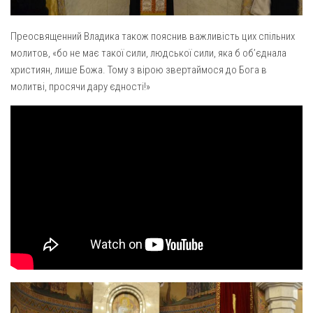
Св. Йосифа ОПДМ
Монастир сестер милосердя Св. Вінкентія. Дім Милосердя
Преосвященний Владика також пояснив важливість цих спільних
Монастир Успення Пресвятої Богородиці Сестер Чину
молитов, «бо не має такої сили, людської сили, яка б об’єднала
Святого Василія Великого
християн, лише Божа. Тому з вірою звертаймося до Бога в
молитві, просячи дару єдності!»
Комісії
Катехитична комісія
Комісія у справах молоді
Комісія у справах родини
Комісія з питань душпастирства охорони здоров’я
Спільноти
Квіти Слобожанщини
Харківщина
Полтавщина
Сумщина