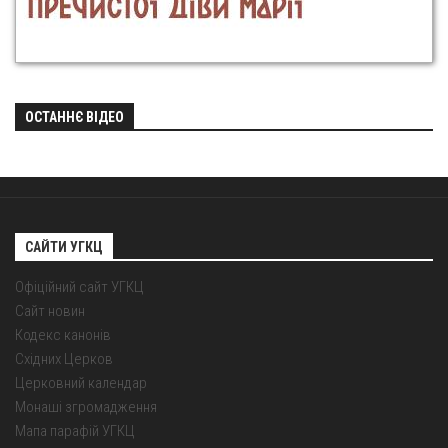
ОСТАННЄ ВІДЕО
САЙТИ УГКЦ
Офіційний сайт УГКЦ
Сайт новин
Кодекс канонів
Східних Церков
Церковний календар
Монаші згромадження
Мапа парафій УГКЦ