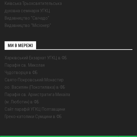
Київська Трьохсвятительська
духовна семінарія УГКЦ
Видавництво "Свічадо"
Видавництво "Місіонер"
МИ В МЕРЕЖІ
Харківський Екзархат УГКЦ в ФБ
Парафія св. Миколая
Чудотворця в ФБ
Свято-Покровський Монастир
оо. Василіян (Покотилівка) в ФБ
Парафія св. Архистратига Михаїла
(м. Люботин) в ФБ
Сайт парафій УГКЦ Полтавщини
Греко-католики Сумщини в ФБ