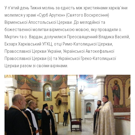
Газета Християнський голос
Архистратига Михаїла (м. Люботин)
У п’ятий день Тижня молінь за єдність між християнами харків’яни
Покрови Пресвятої Богородиці (с. Вільча)
Надруковані числа
молилися у храмі «Сурб Арутюн» (Святого Воскресіння)
Вірменської Апостольської Церкви. До мелодійної та
Преображенська парафія (м. Лозова)
Молитви
божественної молитви вірменською мовою, яку провадили о.
Парафія Благовіщення Пресвятої Богородиці (смт
Галерея
Мкртич та о. Вардан, долучилися Преосвященний Владика Василій,
Золочів)
Екзарх Харківський УГКЦ, отці Римо-Католицької Церкви,
Рух pro-life
Парафія Різдва Пресвятої Богородиці м. Берестин
Православної Церкви України, Української Автокефальної
(Красноград)
Православної Церкви (о) та Української Греко-Католицької
Церкви разом зі своїми вірянами.
Парохії Полтавської області
Пресвятої Трійці (м. Полтава)
Всіх Святих українського народу (м. Полтава)
Свято-Юріївська парафія (м. Полтава)
Архистратига Михаїла (с. Пригарівка)
Благовіщення Пресвятої Богородиці (с. Шевченки)
Введення у храм Пресвятої Богородиці (с. Дашківка)