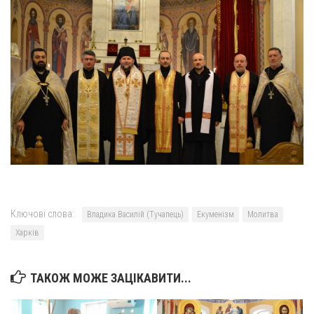
Оголошення
Трансляції
Ключові слова:
Владика Василій (Тучапець)
Екуменізм
Молитва
Харків
ТАКОЖ МОЖЕ ЗАЦІКАВИТИ...