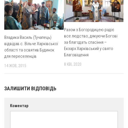
Разом з Богородицею радіє
все людство, дякуючи Богові
Владика Василь (Тучапець)
за благодать спасіння –
відвідав с. Вільче Харківської
Екзарх Харківський у свято
області та освятив Будинок
Благовіщення
для переселенців
8 КВІ, 2020
14 ЖОВ, 2015
ЗАЛИШИТИ ВІДПОВІДЬ
Коментар